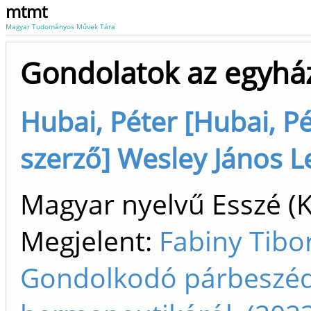
mtmt
Magyar Tudományos Művek Tára
Gondolatok az egyhá
Hubai, Péter [Hubai, P
szerző] Wesley János L
Magyar nyelvű Esszé (
Megjelent:
Fabiny Tibor
Gondolkodó párbeszéd 