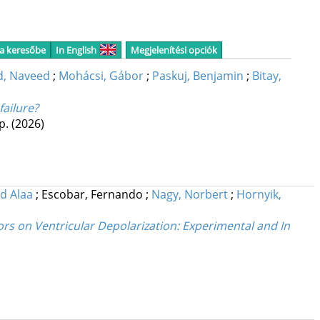
 a keresőbe
In English
Megjelenítési opciók
, Naveed
;
Mohácsi, Gábor
;
Paskuj, Benjamin
;
Bitay,
failure?
 p.
(2026)
d Alaa
;
Escobar, Fernando
;
Nagy, Norbert
;
Hornyik,
itors on Ventricular Depolarization: Experimental and In