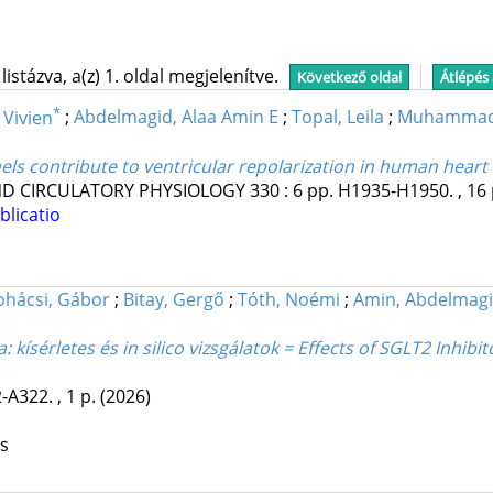
stázva, a(z) 1. oldal megjelenítve.
Következő oldal
Átlépés
*
Vivien
;
Abdelmagid, Alaa Amin E
;
Topal, Leila
;
Muhammad
s contribute to ventricular repolarization in human heart 
ND CIRCULATORY PHYSIOLOGY
330
:
6
pp. H1935-H1950. , 16
blicatio
hácsi, Gábor
;
Bitay, Gergő
;
Tóth, Noémi
;
Amin, Abdelmagi
 kísérletes és in silico vizsgálatok = Effects of SGLT2 Inhib
-A322. , 1 p.
(2026)
os