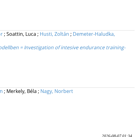
or
;
Soattin, Luca
;
Husti, Zoltán
;
Demeter-Haludka,
odellben = Investigation of intesive endurance training-
án
;
Merkely, Béla
;
Nagy, Norbert
2026-08-07 01:34