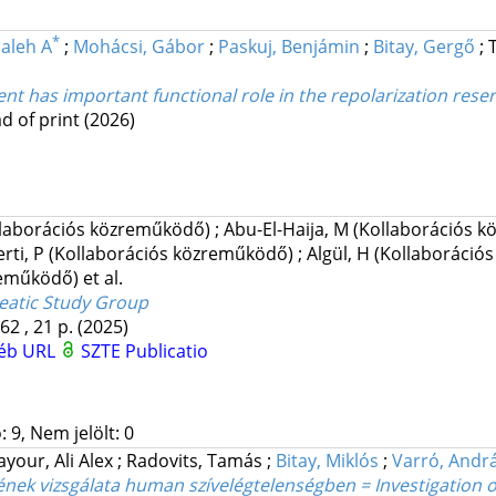
*
aleh A
;
Mohácsi, Gábor
;
Paskuj, Benjámin
;
Bitay, Gergő
;
ent has important functional role in the repolarization res
d of print
(2026)
llaborációs közreműködő)
;
Abu-El-Haija, M
(Kollaborációs 
erti, P
(Kollaborációs közreműködő)
;
Algül, H
(Kollaboráció
reműködő)
et al.
eatic Study Group
62 , 21 p.
(2025)
éb URL
SZTE Publicatio
 9, Nem jelölt: 0
ayour, Ali Alex
;
Radovits, Tamás
;
Bitay, Miklós
;
Varró, Andr
nek vizsgálata human szívelégtelenségben = Investigation of