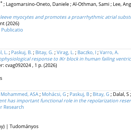
*
n
;
Lagomarsino-Oneto, Daniele
;
Al-Othman, Sami
;
Lee, An
leeve myocytes and promotes a proarrhythmic atrial subst
int
(2026)
 Publicatio
, L.
;
Paskuj, B.
;
Bitay, G.
;
Virag, L.
;
Baczko, I
;
Varro, A.
physiological response to IKr block in human failing ventr
r: cvag092024 , 1 p.
(2026)
os
;
Mohammed, ASA
;
Mohácsi, G
;
Paskuj, B
;
Bitay, G
;
Dalal, S
ent has important functional role in the repolarization res
ar Research
ény) | Tudományos