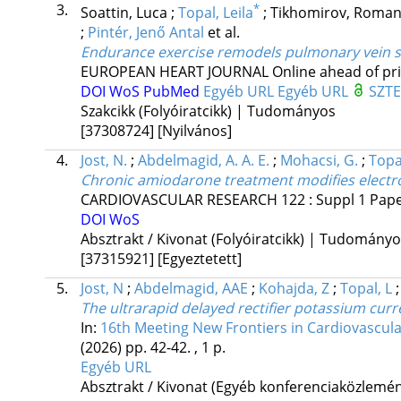
3.
*
Soattin, Luca
;
Topal, Leila
;
Tikhomirov, Roma
;
Pintér, Jenő Antal
et al.
Endurance exercise remodels pulmonary vein s
EUROPEAN HEART JOURNAL
Online ahead of pr
DOI
WoS
PubMed
Egyéb URL
Egyéb URL
SZTE
Szakcikk (Folyóiratcikk) | Tudományos
[37308724]
[Nyilvános]
4.
Jost, N.
;
Abdelmagid, A. A. E.
;
Mohacsi, G.
;
Topal
Chronic amiodarone treatment modifies electro
CARDIOVASCULAR RESEARCH
122
:
Suppl 1
Pape
DOI
WoS
Absztrakt / Kivonat (Folyóiratcikk) | Tudomány
[37315921]
[Egyeztetett]
5.
Jost, N
;
Abdelmagid, AAE
;
Kohajda, Z
;
Topal, L
The ultrarapid delayed rectifier potassium curr
In:
16th Meeting New Frontiers in Cardiovascul
(2026)
pp. 42-42. , 1 p.
Egyéb URL
Absztrakt / Kivonat (Egyéb konferenciaközlem