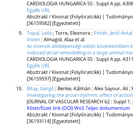
CARDIOLOGIA HUNGARICA
55
:
Suppl A
pp. A308
Egyéb URL
Absztrakt / Kivonat (Folyóiratcikk) | Tudomány
[36159582]
[Egyeztetett]
9.
Topal, Leila
;
Torre, Eleonora
;
Pintér, Jenő Antal
Vivien
;
Almagid, Alaa
et al.
Az intenzív állóképességi edzés következtében ki
induced atrial remodelling in a large animal mod
CARDIOLOGIA HUNGARICA
55
:
Suppl A
pp. A311
Egyéb URL
Absztrakt / Kivonat (Folyóiratcikk) | Tudomány
[36159597]
[Egyeztetett]
10.
Bitay, Gergő
;
Benke, Kálmán
;
Alex Sayour, Ali
;
Investigating the proarrhythmic effect of action
JOURNAL OF VASCULAR RESEARCH
62
:
Suppl 1.
Kötet/füzet link (DOI)
WoS
Teljes dokumentum
Absztrakt / Kivonat (Folyóiratcikk) | Tudomány
[36193114]
[Egyeztetett]