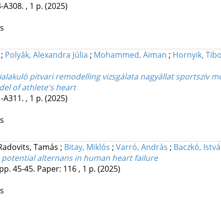
-A308. , 1 p.
(2025)
os
;
Polyák, Alexandra Júlia
;
Mohammed, Aiman
;
Hornyik, Tib
alakuló pitvari remodelling vizsgálata nagyállat sportszív m
el of athlete's heart
-A311. , 1 p.
(2025)
os
Radovits, Tamás
;
Bitay, Miklós
;
Varró, András
;
Baczkó, Istv
 potential alternans in human heart failure
pp. 45-45. Paper: 116 , 1 p.
(2025)
os