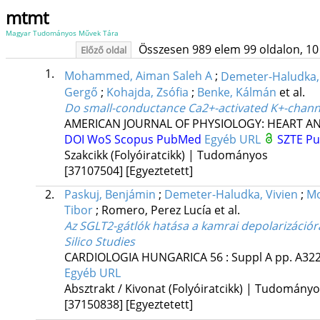
mtmt
Magyar Tudományos Művek Tára
Összesen 989 elem 99 oldalon, 10 li
Előző oldal
1.
Mohammed, Aiman Saleh A
;
Demeter-Haludka, 
Gergő
;
Kohajda, Zsófia
;
Benke, Kálmán
et al.
Do small-conductance Ca2+-activated K+-channel
AMERICAN JOURNAL OF PHYSIOLOGY: HEART A
DOI
WoS
Scopus
PubMed
Egyéb URL
SZTE Pu
Szakcikk (Folyóiratcikk) | Tudományos
[37107504]
[Egyeztetett]
2.
Paskuj, Benjámin
;
Demeter-Haludka, Vivien
;
Mo
Tibor
;
Romero, Perez Lucía
et al.
Az SGLT2-gátlók hatása a kamrai depolarizációra:
Silico Studies
CARDIOLOGIA HUNGARICA
56
:
Suppl A
pp. A322
Egyéb URL
Absztrakt / Kivonat (Folyóiratcikk) | Tudomány
[37150838]
[Egyeztetett]