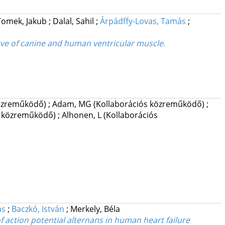
Tomek, Jakub
;
Dalal, Sahil
;
Árpádffy-Lovas, Tamás
;
erve of canine and human ventricular muscle.
közreműködő)
;
Adam, MG
(Kollaborációs közreműködő)
;
s közreműködő)
;
Alhonen, L
(Kollaborációs
ás
;
Baczkó, István
;
Merkely, Béla
 action potential alternans in human heart failure