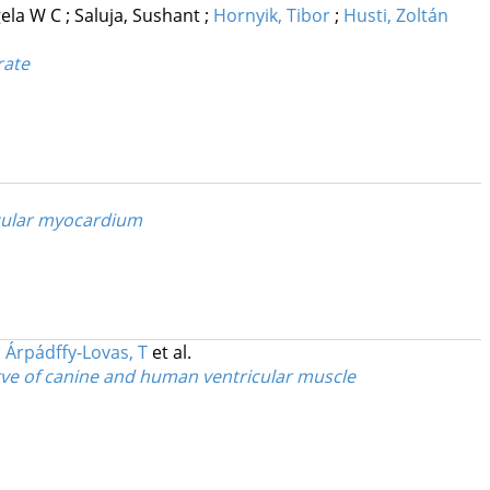
gela W C
;
Saluja, Sushant
;
Hornyik, Tibor
;
Husti, Zoltán
rate
icular myocardium
;
Árpádffy-Lovas, T
et al.
erve of canine and human ventricular muscle