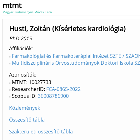
mtmt
Magyar Tudományos Művek Tára
Husti, Zoltán (Kísérletes kardiológia)
PhD 2015
Affiliációk
Farmakológiai és Farmakoterápiai Intézet SZTE / SZAOK 
Multidiszciplináris Orvostudományok Doktori Iskola SZ
Azonosítók
MTMT: 10027733
ResearcherID:
FCA-6865-2022
Scopus ID:
36008786900
Közlemények
Összesítő tábla
Szakterületi összesítő tábla