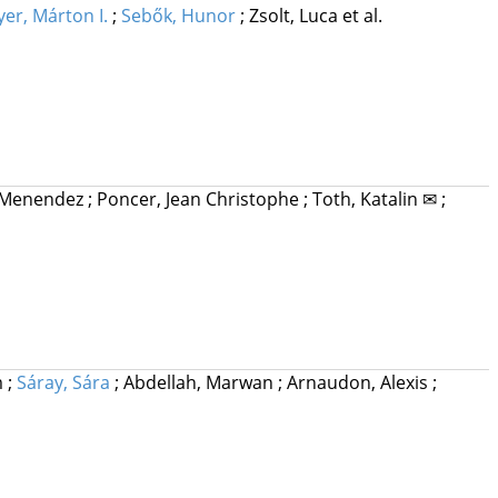
er, Márton I.
;
Sebők, Hunor
;
Zsolt, Luca
et al.
et Menendez
;
Poncer, Jean Christophe
;
Toth, Katalin ✉
;
m
;
Sáray, Sára
;
Abdellah, Marwan
;
Arnaudon, Alexis
;