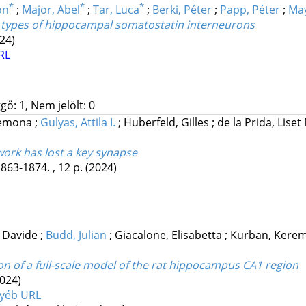
*
*
*
on
;
Major, Abel
;
Tar, Luca
;
Berki, Péter
;
Papp, Péter
;
May
nt types of hippocampal somatostatin interneurons
24)
RL
gő: 1, Nem jelölt: 0
demona
;
Gulyas, Attila I.
;
Huberfeld, Gilles
;
de la Prida, Lis
ork has lost a key synapse
1863-1874. , 12 p.
(2024)
, Davide
;
Budd, Julian
;
Giacalone, Elisabetta
;
Kurban, Kere
 of a full-scale model of the rat hippocampus CA1 region
2024)
yéb URL