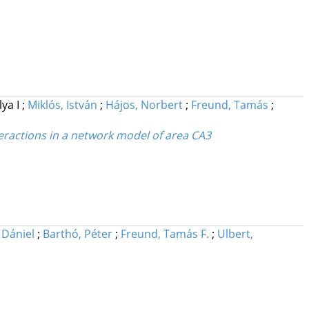
lya I
;
Miklós, István
;
Hájos, Norbert
;
Freund, Tamás
;
ractions in a network model of area CA3
, Dániel
;
Barthó, Péter
;
Freund, Tamás F.
;
Ulbert,