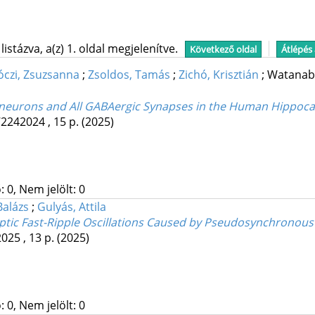
stázva, a(z) 1. oldal megjelenítve.
Következő oldal
Átlépés
óczi, Zsuzsanna
;
Zsoldos, Tamás
;
Zichó, Krisztián
;
Watanab
erneurons and All GABAergic Synapses in the Human Hippo
2242024 , 15 p.
(2025)
 0, Nem jelölt: 0
Balázs
;
Gulyás, Attila
leptic Fast-Ripple Oscillations Caused by Pseudosynchronou
025 , 13 p.
(2025)
 0, Nem jelölt: 0