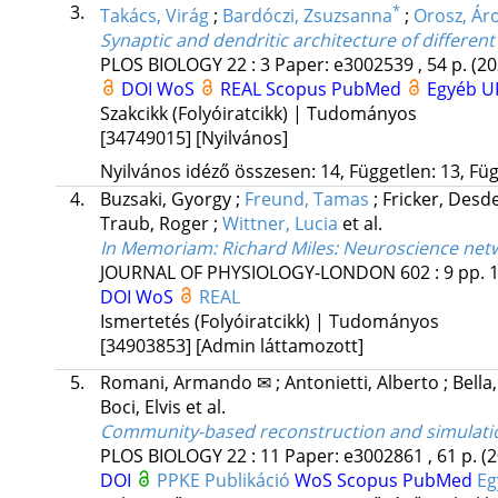
3.
*
Takács, Virág
;
Bardóczi, Zsuzsanna
;
Orosz, Ár
Synaptic and dendritic architecture of differe
PLOS BIOLOGY
22
:
3
Paper: e3002539 , 54 p.
(20
DOI
WoS
REAL
Scopus
PubMed
Egyéb U
Szakcikk (Folyóiratcikk) | Tudományos
[34749015]
[Nyilvános]
Nyilvános idéző összesen: 14, Független: 13, Füg
4.
Buzsaki, Gyorgy
;
Freund, Tamas
;
Fricker, Des
Traub, Roger
;
Wittner, Lucia
et al.
In Memoriam: Richard Miles: Neuroscience netw
JOURNAL OF PHYSIOLOGY-LONDON
602
:
9
pp. 
DOI
WoS
REAL
Ismertetés (Folyóiratcikk) | Tudományos
[34903853]
[Admin láttamozott]
5.
Romani, Armando ✉
;
Antonietti, Alberto
;
Bella
Boci, Elvis
et al.
Community-based reconstruction and simulation
PLOS BIOLOGY
22
:
11
Paper: e3002861 , 61 p.
(
DOI
PPKE Publikáció
WoS
Scopus
PubMed
Eg