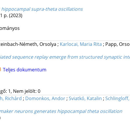
 hippocampal supra-theta oscillations
 1 p.
(2023)
udományos
teinbach-Németh, Orsolya
;
Karlocai, Maria Rita
;
Papp, Orso
ated sequence replay emerge from structured synaptic inte
Teljes dokumentum
gő: 1, Nem jelölt: 0
th, Richárd
;
Domonkos, Andor
;
Sviatkó, Katalin
;
Schlingloff
maker neurons generates hippocampal theta oscillation
)