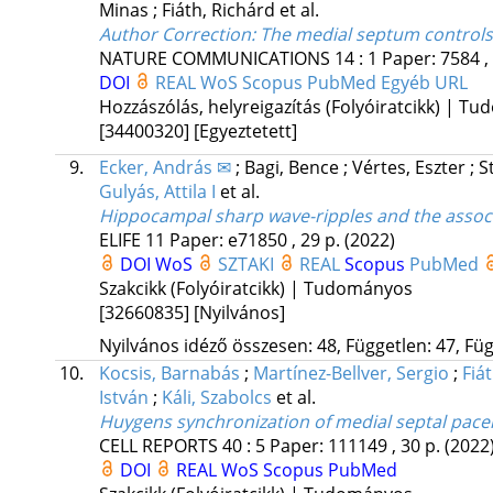
Minas
;
Fiáth, Richárd
et al.
Author Correction: The medial septum controls
NATURE COMMUNICATIONS
14
:
1
Paper: 7584 ,
DOI
REAL
WoS
Scopus
PubMed
Egyéb URL
Hozzászólás, helyreigazítás (Folyóiratcikk) | T
[34400320]
[Egyeztetett]
9.
Ecker, András ✉
;
Bagi, Bence
;
Vértes, Eszter
;
S
Gulyás, Attila I
et al.
Hippocampal sharp wave-ripples and the associ
ELIFE
11
Paper: e71850 , 29 p.
(2022)
DOI
WoS
SZTAKI
REAL
Scopus
PubMed
Szakcikk (Folyóiratcikk) | Tudományos
[32660835]
[Nyilvános]
Nyilvános idéző összesen: 48, Független: 47, Füg
10.
Kocsis, Barnabás
;
Martínez-Bellver, Sergio
;
Fiá
István
;
Káli, Szabolcs
et al.
Huygens synchronization of medial septal pace
CELL REPORTS
40
:
5
Paper: 111149 , 30 p.
(2022
DOI
REAL
WoS
Scopus
PubMed