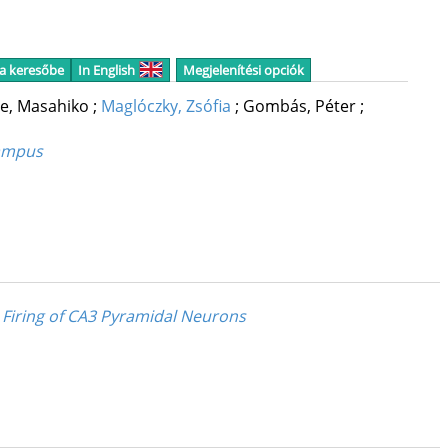
 a keresőbe
In English
Megjelenítési opciók
e, Masahiko
;
Maglóczky, Zsófia
;
Gombás, Péter
;
campus
s Firing of CA3 Pyramidal Neurons