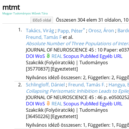
mtmt
Magyar Tudományos Művek Tára
Összesen 304 elem 31 oldalon, 10 li
Előző oldal
1.
*
Takács, Virág
;
Papp, Péter
;
Orosz, Áron
;
Bard
Freund, Tamás F
et al.
Absolute Number of Three Populations of Int
JOURNAL OF NEUROSCIENCE
45
:
10
Paper: e037
DOI
WoS
REAL
Scopus
PubMed
Egyéb URL
Szakcikk (Folyóiratcikk) | Tudományos
[35770837]
[Egyeztetett]
Nyilvános idéző összesen: 2, Független: 2, Függő:
2.
Schlingloff, Dániel
;
Freund, Tamás F.
;
Hangya, 
Collapsing Perisomatic Inhibition Leads to Epi
JOURNAL OF NEUROSCIENCE
45
:
46
p. e0500252
DOI
WoS
REAL
Scopus
PubMed
Egyéb URL
Szakcikk (Folyóiratcikk) | Tudományos
[36450226]
[Egyeztetett]
Nyilvános idéző összesen: 1, Független: 1, Függő: