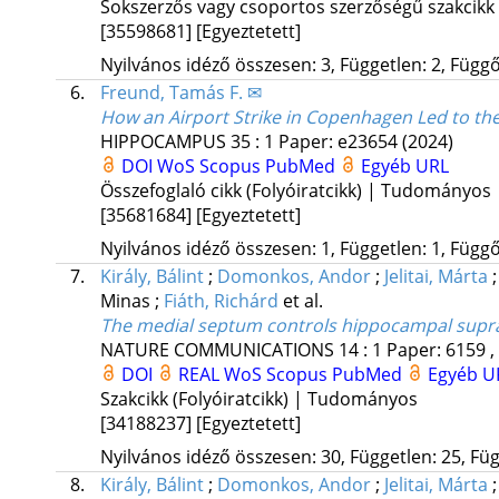
Sokszerzős vagy csoportos szerzőségű szakcikk
[35598681]
[Egyeztetett]
Nyilvános idéző összesen: 3, Független: 2, Függő:
6.
Freund, Tamás F. ✉
How an Airport Strike in Copenhagen Led to th
HIPPOCAMPUS
35
:
1
Paper: e23654
(2024)
DOI
WoS
Scopus
PubMed
Egyéb URL
Összefoglaló cikk (Folyóiratcikk) | Tudományos
[35681684]
[Egyeztetett]
Nyilvános idéző összesen: 1, Független: 1, Függő:
7.
Király, Bálint
;
Domonkos, Andor
;
Jelitai, Márta
Minas
;
Fiáth, Richárd
et al.
The medial septum controls hippocampal supra-
NATURE COMMUNICATIONS
14
:
1
Paper: 6159 ,
DOI
REAL
WoS
Scopus
PubMed
Egyéb U
Szakcikk (Folyóiratcikk) | Tudományos
[34188237]
[Egyeztetett]
Nyilvános idéző összesen: 30, Független: 25, Füg
8.
Király, Bálint
;
Domonkos, Andor
;
Jelitai, Márta