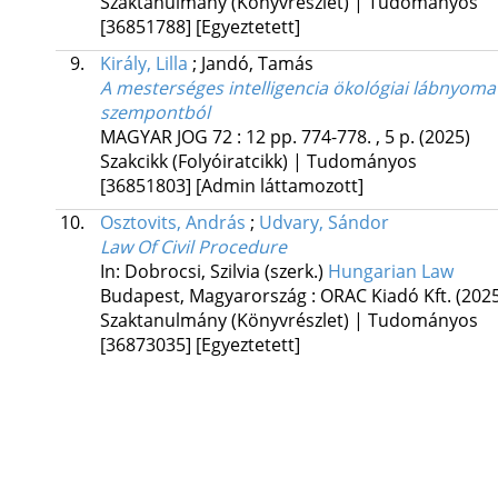
Szaktanulmány (Könyvrészlet) | Tudományos
[36851788]
[Egyeztetett]
9.
Király, Lilla
;
Jandó, Tamás
A mesterséges intelligencia ökológiai lábnyoma
szempontból
MAGYAR JOG
72
:
12
pp. 774-778. , 5 p.
(2025)
Szakcikk (Folyóiratcikk) | Tudományos
[36851803]
[Admin láttamozott]
10.
Osztovits, András
;
Udvary, Sándor
Law Of Civil Procedure
In: Dobrocsi, Szilvia (szerk.)
Hungarian Law
Budapest, Magyarország :
ORAC Kiadó Kft.
(202
Szaktanulmány (Könyvrészlet) | Tudományos
[36873035]
[Egyeztetett]