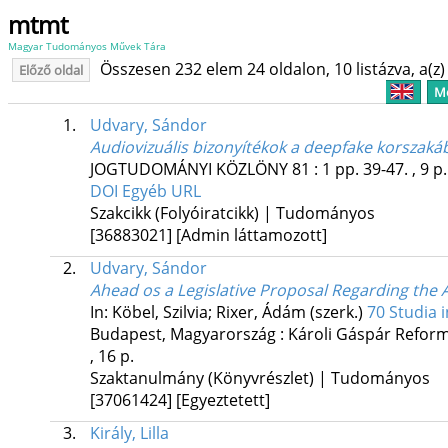
mtmt
Magyar Tudományos Művek Tára
Összesen 232 elem 24 oldalon, 10 listázva, a(z) 
Előző oldal
Me
1.
Udvary, Sándor
Audiovizuális bizonyítékok a deepfake korszaká
JOGTUDOMÁNYI KÖZLÖNY
81
:
1
pp. 39-47. , 9 p
DOI
Egyéb URL
Szakcikk (Folyóiratcikk) | Tudományos
[36883021]
[Admin láttamozott]
2.
Udvary, Sándor
Ahead os a Legislative Proposal Regarding the 
In: Köbel, Szilvia; Rixer, Ádám (szerk.)
70 Studia 
Budapest, Magyarország :
Károli Gáspár Reform
, 16 p.
Szaktanulmány (Könyvrészlet) | Tudományos
[37061424]
[Egyeztetett]
3.
Király, Lilla