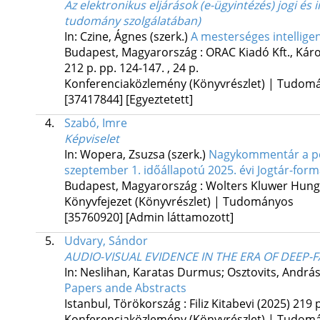
Az elektronikus eljárások (e-ügyintézés) jogi é
tudomány szolgálatában)
In: Czine, Ágnes (szerk.)
A mesterséges intelligen
Budapest, Magyarország :
ORAC Kiadó Kft.
,
Káro
212 p.
pp. 124-147. , 24 p.
Konferenciaközlemény (Könyvrészlet) | Tudom
[37417844]
[Egyeztetett]
4.
Szabó, Imre
Képviselet
In: Wopera, Zsuzsa (szerk.)
Nagykommentár a polg
szeptember 1. időállapotú 2025. évi Jogtár-for
Budapest, Magyarország :
Wolters Kluwer Hung
Könyvfejezet (Könyvrészlet) | Tudományos
[35760920]
[Admin láttamozott]
5.
Udvary, Sándor
AUDIO-VISUAL EVIDENCE IN THE ERA OF DEEP-
In: Neslihan, Karatas Durmus; Osztovits, András
Papers ande Abstracts
Istanbul, Törökország :
Filiz Kitabevi
(2025)
219 p
Konferenciaközlemény (Könyvrészlet) | Tudom