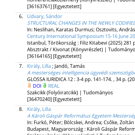
[36163761]
[Egyeztetett]
6.
Udvary, Sándor
STRUCTURAL CHANGES IN THE NEWLY CODIFIED
In: Neslihan, Karatas Durmus; Osztovits, András
Century International Symposium 15-16 June 20
Istanbul, Törökország :
Filiz Kitabevi
(2025)
281 p
Absztrakt / Kivonat (Könyvrészlet) | Tudomány
[36164165]
[Egyeztetett]
7.
Király, Lilla
;
Jandó, Tamás
A mesterséges intelligencia ügyvédi szemszögb
GLOSSA IURIDICA
12
:
3-4
pp. 141-174. , 34 p.
(20
DOI
REAL
Szakcikk (Folyóiratcikk) | Tudományos
[36470240]
[Egyeztetett]
8.
Király, Lilla
A Károli Gáspár Református Egyetem Mesterség
In: Furkó, Péter; Bölcskei, Andrea; Csőke, Zoltán
Budapest, Magyarország :
Károli Gáspár Refor