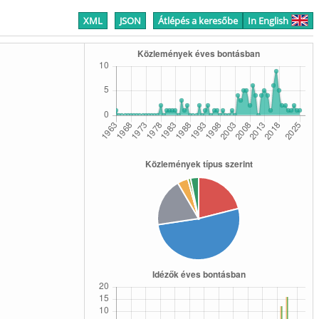
XML
JSON
Átlépés a keresőbe
In English