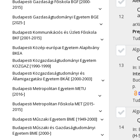
Ale
Budapesti Gazdasági Főiskola BGF [2000-
2015]
O
a
12
Budapesti Gazdaságtudományi Egyetem BGE
[2025-]
arX
Pre
Budapesti Kommunikációs és Üzleti Főiskola
BKF [2001-2015]
Tu
Budapesti Közép-európai Egyetem Alapítvány
Alg
BKEA
Budapesti Közgazdaságtudományi Egyetem
13
KOZGAZ [1990-1999]
In:
Budapesti Közgazdaságtudományi és
Int
Államigazgatási Egyetem BKÁE [2000-2003]
Bud
p.
Budapesti Metropolitan Egyetem METU
[2016-]
Tu
Budapesti Metropolitan Főiskola MET [2015-
2015]
Alg
Budapesti Műszaki Egyetem BME [1949-2000]
Q
14
Budapesti Műszaki és Gazdaságtudományi
In:
Egyetem BME [2000-]
(H-