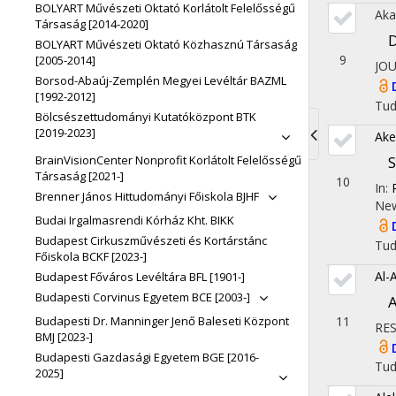
BOLYART Művészeti Oktató Korlátolt Felelősségű
Aka
Társaság [2014-2020]
D
BOLYART Művészeti Oktató Közhasznú Társaság
9
[2005-2014]
JO
Borsod-Abaúj-Zemplén Megyei Levéltár BAZML
[1992-2012]
Tu
Bölcsészettudományi Kutatóközpont BTK
[2019-2023]
Ake
Toggle
S
BrainVisionCenter Nonprofit Korlátolt Felelősségű
Társaság [2021-]
10
navigati
In:
Brenner János Hittudományi Főiskola BJHF
New
Budai Irgalmasrendi Kórház Kht. BIKK
Budapest Cirkuszművészeti és Kortárstánc
Tu
Főiskola BCKF [2023-]
Al-
Budapest Főváros Levéltára BFL [1901-]
Budapesti Corvinus Egyetem BCE [2003-]
A
11
Budapesti Dr. Manninger Jenő Baleseti Központ
RES
BMJ [2023-]
Budapesti Gazdasági Egyetem BGE [2016-
Tu
2025]