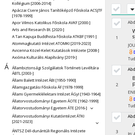
Kollégium [2006-2014]
Apáczai Csere János Tanítóképző Főiskola ACSJTF
[1978-1999]
Abde
Apor Vilmos Katolikus Főiskola AVKF [2000-]
Arts and Research Bt. [2020-]
W
s
A Tan Kapuja Buddhista Főiskola ATKBF [1991-]
1
Atommagkutató Intézet ATOMKI [2019-2023]
JO
Avicenna Közel-Kelet Kutatások Intézete [2008-]
Axióma Kulturális Alapítvány [2019-]
Tu
Á
Állambiztonsági Szolgálatok Történeti Levéltára
Abd
ÁBTL [2003-]
B
Állami Balett Intézet ÁBI [1950-1990]
p
2
Államigazgatási Főiskola ÁF [1978-1999]
EN
Állami Gyermeklélektani Intézet ÁGyI [1943-1964]
Állatorvostudományi Egyetem ÁOTE [1962-1999]
Tu
Állatorvostudományi Egyetem ÁTE [2016-]
Abd
Állatorvostudományi Kutatóintézet ÁTKI
[2021-2023]
A
ÁNTSZ Dél-dunántúli Regionális Intézete
3
In: