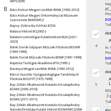
ÁNTSZDRI
Naj
B
(IC
Bács-Kiskun Megyei Levéltár BKML [1992-2012]
Pis
Bács-Kiskun Megyei Önkormányzat Múzeumi
DO
Szervezete BKMÖMSZ
Tu
Bajcsy-Zsilinszky Kórház BZSK
Balassi Intézet BI [2002-]
Abd
Balatoni Limnológiai Kutatóintézet BLKI [2021-
A
2023]
4
Bánki Donát Gépipari Műszaki Főiskola BDGMF
In: 
[1969-1990]
Pis
Bánki Donát Műszaki Főiskola BDMF [1991-1999]
DO
Tu
Baptista Teológiai Akadémia BTA [1995-]
Baranya Megyei Levéltár BAML [1992-2012]
Abd
Bárczi Gusztáv Gyógypedagógiai Tanárképző
A
Főiskola BGGYTF [1975-1999]
5
Bay Zoltán Alkalmazott Kutatási Közalapítvány
BZAKK [2005-2010]
RE
Bay Zoltán Alkalmazott Kutatási Közalapítvány
BZAKK [2011-2011]
Tu
Bay Zoltán Alkalmazott Kutatási Közalapítvány
Nanotechnológia Kutató Intézet BZAKKNKI [2006-
Abo