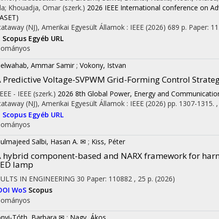
la; Khouadja, Omar (szerk.)
2026 IEEE International conference on 
_ASET)
cataway (NJ), Amerikai Egyesült Államok :
IEEE
(2026)
689 p.
Paper: 11
I
Scopus
Egyéb URL
dományos
elwahab, Ammar Samir
;
Vokony, Istvan
 Predictive Voltage-SVPWM Grid-Forming Control Strateg
IEEE - IEEE (szerk.)
2026 8th Global Power, Energy and Communicati
cataway (NJ), Amerikai Egyesült Államok :
IEEE
(2026)
pp. 1307-1315. ,
I
Scopus
Egyéb URL
dományos
ulmajeed Salbi, Hasan A. ✉
;
Kiss, Péter
 hybrid component-based and NARX framework for harmoni
LED lamp
SULTS IN ENGINEERING
30
Paper: 110882 , 25 p.
(2026)
DOI
WoS
Scopus
dományos
nyi-Tóth, Barbara ✉
;
Nagy, Ákos