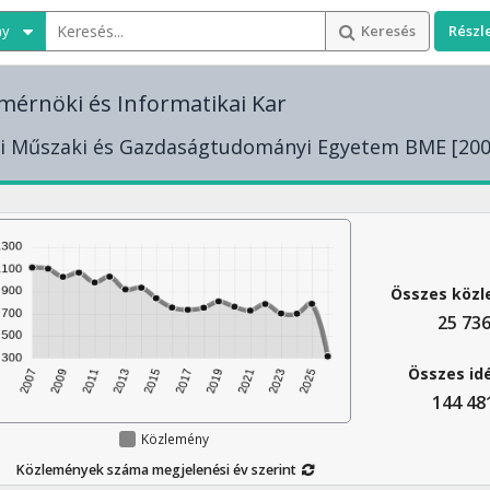
ny
Keresés
Részl
mérnöki és Informatikai Kar
i Műszaki és Gazdaságtudományi Egyetem BME [200
Összes köz
25 73
Összes id
144 48
Közlemény
Közlemények száma megjelenési év szerint