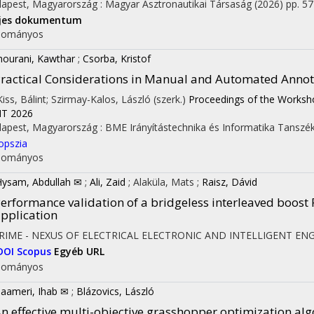
apest, Magyarország :
Magyar Asztronautikai Társaság
(2026)
pp. 5
ljes dokumentum
dományos
hourani, Kawthar
;
Csorba, Kristof
ractical Considerations in Manual and Automated Annotat
 Kiss, Bálint; Szirmay-Kalos, László (szerk.)
Proceedings of the Worksh
T 2026
apest, Magyarország :
BME Irányítástechnika és Informatika Tanszé
opszia
dományos
Hysam, Abdullah ✉
;
Ali, Zaid
;
Alaküla, Mats
;
Raisz, Dávid
erformance validation of a bridgeless interleaved boost 
pplication
RIME - NEXUS OF ELECTRICAL ELECTRONIC AND INTELLIGENT EN
DOI
Scopus
Egyéb URL
dományos
aameri, Ihab ✉
;
Blázovics, László
n effective multi-objective grasshopper optimization al