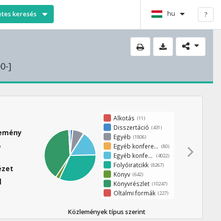
hu
etes keresés
?
0-]
Alkotás
(11)
Disszertáció
(431)
lemény
Egyéb
(1806)
6
Egyéb konferenciakötet
(80)
Egyéb konferenciaközlemény
(4022)
Folyóiratcikk
(8267)
ézet
Könyv
(642)
1
Könyvrészlet
(10247)
Oltalmi formák
(227)
Közlemények típus szerint