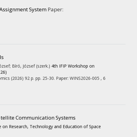
g Assignment System
Paper:
ls
zsef; Bíró, József (szerk.)
4th IFIP Workshop on
026)
omics
(2026)
92 p.
pp. 25-30. Paper: WINS2026-005 , 6
atellite Communication Systems
ce on Research, Technology and Education of Space