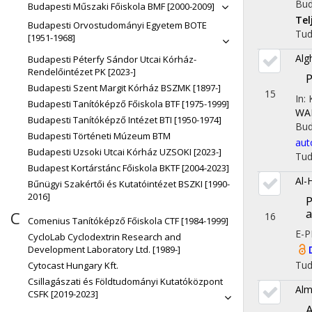
Bud
Budapesti Műszaki Főiskola BMF [2000-2009]
Te
Budapesti Orvostudományi Egyetem BOTE
Tu
[1951-1968]
Alg
Budapesti Péterfy Sándor Utcai Kórház-
Rendelőintézet PK [2023-]
P
Budapesti Szent Margit Kórház BSZMK [1897-]
15
In:
Budapesti Tanítóképző Főiskola BTF [1975-1999]
WAI
Budapesti Tanítóképző Intézet BTI [1950-1974]
Bud
Budapesti Történeti Múzeum BTM
aut
Budapesti Uzsoki Utcai Kórház UZSOKI [2023-]
Tu
Budapest Kortárstánc Főiskola BKTF [2004-2023]
Al-
Bűnügyi Szakértői és Kutatóintézet BSZKI [1990-
2016]
P
a
C
16
Comenius Tanítóképző Főiskola CTF [1984-1999]
E-P
CycloLab Cyclodextrin Research and
Development Laboratory Ltd. [1989-]
Tu
Cytocast Hungary Kft.
Csillagászati és Földtudományi Kutatóközpont
Alm
CSFK [2019-2023]
A