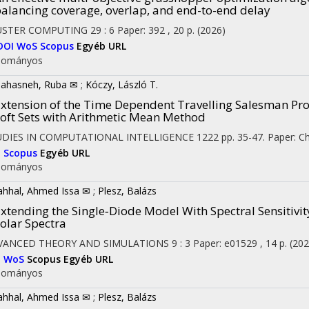
alancing coverage, overlap, and end-to-end delay
USTER COMPUTING
29
:
6
Paper: 392 , 20 p.
(2026)
DOI
WoS
Scopus
Egyéb URL
dományos
ahasneh, Ruba ✉
;
Kóczy, László T.
xtension of the Time Dependent Travelling Salesman Pr
oft Sets with Arithmetic Mean Method
UDIES IN COMPUTATIONAL INTELLIGENCE
1222
pp. 35-47. Paper: Ch
I
Scopus
Egyéb URL
dományos
ahhal, Ahmed Issa ✉
;
Plesz, Balázs
xtending the Single‐Diode Model With Spectral Sensitivit
olar Spectra
VANCED THEORY AND SIMULATIONS
9
:
3
Paper: e01529 , 14 p.
(202
I
WoS
Scopus
Egyéb URL
dományos
ahhal, Ahmed Issa ✉
;
Plesz, Balázs