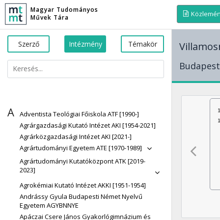
Magyar Tudományos
Közlemé
Művek Tára
Szerző
Intézmény
Témakör
Villamos
Budapest
A
Adventista Teológiai Főiskola ATF [1990-]
Agrárgazdasági Kutató Intézet AKI [1954-2021]
Agrárközgazdasági Intézet AKI [2021-]
Agrártudományi Egyetem ATE [1970-1989]
Agrártudományi Kutatóközpont ATK [2019-
2023]
Agrokémiai Kutató Intézet AKKI [1951-1954]
Andrássy Gyula Budapesti Német Nyelvű
Egyetem AGYBNNYE
Apáczai Csere János Gyakorlógimnázium és