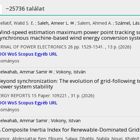
~25736 találat
llatif, Walid S. E.
;
Saleh, Ameer L. ✉
;
Salem, Ahmed A.
;
Számel, Lás
ind-speed estimation maximum power point tracking 
ynchronous machine-based wind energy conversion sys
URNAL OF POWER ELECTRONICS
26
pp. 1529-1541. , 13 p.
(2026)
DOI
WoS
Scopus
Egyéb URL
dományos
elwahab, Ammar Samir ✉
;
Vokony, István
eyond synchronization: The evolution of grid-following t
ower system stability
ERGY REPORTS
15
Paper: 109221 , 31 p.
(2026)
DOI
WoS
Scopus
Egyéb URL
dományos
elwahab, Ammar Samir
;
Vokony, Istvan
 Composite Inertia Index for Renewable-Dominated Grid
 Amor, Abdessattar Ben; Elloumi, Salwa; Dhahbi, Nabila; Nouri, Khale