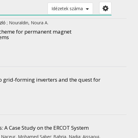
Idézetek száma
zló
;
Nouraldin, Noura A.
scheme for permanent magnet
tems
o grid-forming inverters and the quest for
s: A Case Study on the ERCOT System
d; Naceur, Mohamed Saber; Bahria, Nadia; Aissaoui,