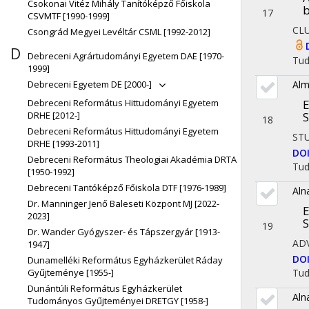
Csokonai Vitéz Mihály Tanítóképző Főiskola
b
17
CSVMTF [1990-1999]
CL
Csongrád Megyei Levéltár CSML [1992-2012]
D
Debreceni Agrártudományi Egyetem DAE [1970-
Tu
1999]
Debreceni Egyetem DE [2000-]
Alm
Debreceni Református Hittudományi Egyetem
E
DRHE [2012-]
S
18
Debreceni Református Hittudományi Egyetem
ST
DRHE [1993-2011]
DO
Debreceni Református Theologiai Akadémia DRTA
Tu
[1950-1992]
Debreceni Tantóképző Főiskola DTF [1976-1989]
Aln
Dr. Manninger Jenő Baleseti Központ MJ [2022-
E
2023]
S
19
Dr. Wander Gyógyszer- és Tápszergyár [1913-
AD
1947]
DO
Dunamelléki Református Egyházkerület Ráday
Gyűjteménye [1955-]
Tu
Dunántúli Református Egyházkerület
Aln
Tudományos Gyűjteményei DRETGY [1958-]