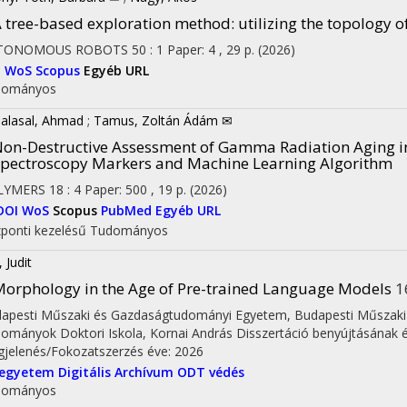
 tree-based exploration method: utilizing the topology of
TONOMOUS ROBOTS
50
:
1
Paper: 4 , 29 p.
(2026)
I
WoS
Scopus
Egyéb URL
dományos
alasal, Ahmad
;
Tamus, Zoltán Ádám ✉
on-Destructive Assessment of Gamma Radiation Aging in 
pectroscopy Markers and Machine Learning Algorithm
LYMERS
18
:
4
Paper: 500 , 19 p.
(2026)
DOI
WoS
Scopus
PubMed
Egyéb URL
ponti kezelésű
Tudományos
 Judit
orphology in the Age of Pre-trained Language Models
1
apesti Műszaki és Gazdaságtudományi Egyetem
,
Budapesti Műszaki
ományok Doktori Iskola,
Kornai András
Disszertáció benyújtásának é
jelenés/Fokozatszerzés éve: 2026
gyetem Digitális Archívum
ODT védés
dományos