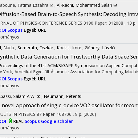
aboune, Fatima Ezzahra ✉
;
Al-Radhi, Mohammed Salah ✉
iffusion-Based Brain-to-Speech Synthesis: Decoding Intr
URNAL OF PHYSICS-CONFERENCE SERIES
3190
Paper: 012008 , 13 p.
DOI
Scopus
Egyéb URL
dományos
l, Nada
;
Semerath, Oszkar
;
Kocsis, Imre
;
Gönczy, László
ynthetic Data Generation for Trustworthy Data Space Ser
on
Proceedings of the 41st ACM/SIGAPP Symposium on Applied Comput
 York, Amerikai Egyesült Államok :
Association for Computing Machi
DOI
Scopus
Egyéb URL
dományos
Abassi, Salam A.W. ✉
;
Neumann, Péter ✉
 novel approach of single-device VO2 oscillator for reco
ULTS IN PHYSICS
87
Paper: 108706 , 8 p.
(2026)
DOI
REAL
Scopus
Google scholar
dományos