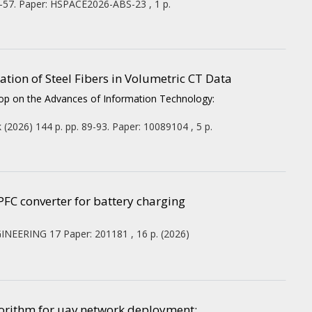
7-57. Paper: HSPACE2026-ABS-23 , 1 p.
ion of Steel Fibers in Volumetric CT Data
op on the Advances of Information Technology:
k
(2026)
144 p.
pp. 89-93. Paper: 10089104 , 5 p.
PFC converter for battery charging
GINEERING
17
Paper: 201181 , 16 p.
(2026)
gorithm for uav network deployment: