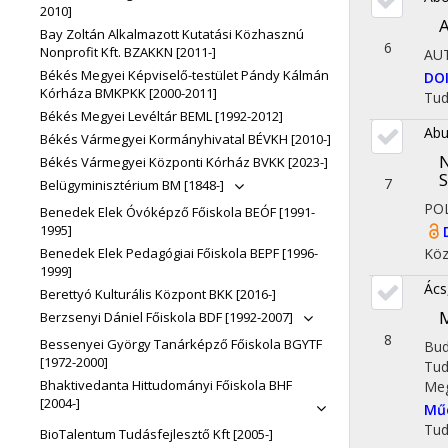
2010]
A
Bay Zoltán Alkalmazott Kutatási Közhasznú
6
Nonprofit Kft. BZAKKN [2011-]
AU
Békés Megyei Képviselő-testület Pándy Kálmán
DO
Kórháza BMKPKK [2000-2011]
Tu
Békés Megyei Levéltár BEML [1992-2012]
Abu
Békés Vármegyei Kormányhivatal BÉVKH [2010-]
N
Békés Vármegyei Központi Kórház BVKK [2023-]
S
7
Belügyminisztérium BM [1848-]
PO
Benedek Elek Óvóképző Főiskola BEÓF [1991-
1995]
Benedek Elek Pedagógiai Főiskola BEPF [1996-
Köz
1999]
Ács,
Berettyó Kulturális Központ BKK [2016-]
M
Berzsenyi Dániel Főiskola BDF [1992-2007]
8
Bessenyei György Tanárképző Főiskola BGYTF
Bud
[1972-2000]
Tud
Bhaktivedanta Hittudományi Főiskola BHF
Meg
[2004-]
Műe
Tu
BioTalentum Tudásfejlesztő Kft [2005-]