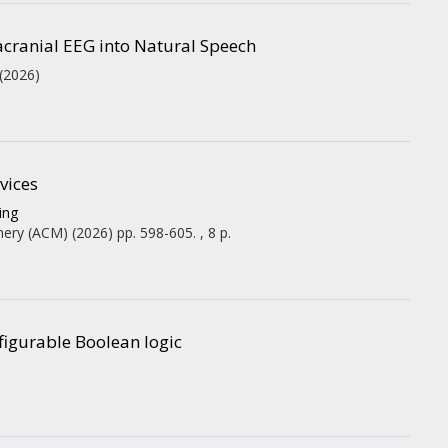
acranial EEG into Natural Speech
(2026)
vices
ing
nery (ACM)
(2026)
pp. 598-605. , 8 p.
nfigurable Boolean logic