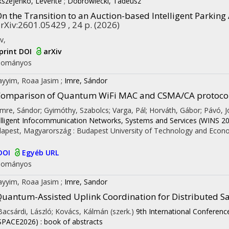
kszejenkó, Levente
;
Dobrowiecki, Tadeusz
n the Transition to an Auction-based Intelligent Parkin
rXiv:2601.05429 , 24 p.
(2026)
iv
,
print DOI
arXiv
dományos
ayyim, Roaa Jasim
;
Imre, Sándor
Comparison of Quantum WiFi MAC and CSMA/CA protoco
 Imre, Sándor; Gyimóthy, Szabolcs; Varga, Pál; Horváth, Gábor; Pávó, Jó
elligent Infocommunication Networks, Systems and Services (WINS 2
apest, Magyarország :
Budapest University of Technology and Econ
DOI
Egyéb URL
dományos
ayyim, Roaa Jasim
;
Imre, Sandor
uantum-Assisted Uplink Coordination for Distributed S
 Bacsárdi, László; Kovács, Kálmán (szerk.)
9th International Conferen
SPACE2026) : book of abstracts