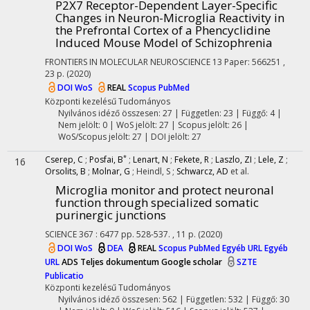
P2X7 Receptor-Dependent Layer-Specific
Changes in Neuron-Microglia Reactivity in
the Prefrontal Cortex of a Phencyclidine
Induced Mouse Model of Schizophrenia
FRONTIERS IN MOLECULAR NEUROSCIENCE
13
Paper: 566251 ,
23 p.
(2020)
DOI
WoS
REAL
Scopus
PubMed
Központi kezelésű
Tudományos
Nyilvános idéző összesen: 27
| Független: 23 | Függő: 4 |
Nem jelölt: 0 | WoS jelölt: 27 | Scopus jelölt: 26 |
WoS/Scopus jelölt: 27 | DOI jelölt: 27
*
Cserep, C
;
Posfai, B
;
Lenart, N
;
Fekete, R
;
Laszlo, ZI
;
Lele, Z
;
16
Orsolits, B
;
Molnar, G
;
Heindl, S
;
Schwarcz, AD
et al.
Microglia monitor and protect neuronal
function through specialized somatic
purinergic junctions
SCIENCE
367
:
6477
pp. 528-537. , 11 p.
(2020)
DOI
WoS
DEA
REAL
Scopus
PubMed
Egyéb URL
Egyéb
URL
ADS
Teljes dokumentum
Google scholar
SZTE
Publicatio
Központi kezelésű
Tudományos
Nyilvános idéző összesen: 562
| Független: 532 | Függő: 30