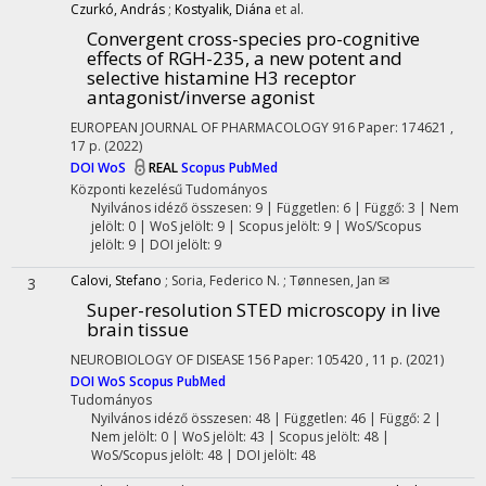
Czurkó, András
;
Kostyalik, Diána
et al.
Convergent cross-species pro-cognitive
effects of RGH-235, a new potent and
selective histamine H3 receptor
antagonist/inverse agonist
EUROPEAN JOURNAL OF PHARMACOLOGY
916
Paper: 174621 ,
17 p.
(2022)
DOI
WoS
REAL
Scopus
PubMed
Központi kezelésű
Tudományos
Nyilvános idéző összesen: 9
| Független: 6 | Függő: 3 | Nem
jelölt: 0 | WoS jelölt: 9 | Scopus jelölt: 9 | WoS/Scopus
jelölt: 9 | DOI jelölt: 9
Calovi, Stefano
;
Soria, Federico N.
;
Tønnesen, Jan ✉
3
Super-resolution STED microscopy in live
brain tissue
NEUROBIOLOGY OF DISEASE
156
Paper: 105420 , 11 p.
(2021)
DOI
WoS
Scopus
PubMed
Tudományos
Nyilvános idéző összesen: 48
| Független: 46 | Függő: 2 |
Nem jelölt: 0 | WoS jelölt: 43 | Scopus jelölt: 48 |
WoS/Scopus jelölt: 48 | DOI jelölt: 48