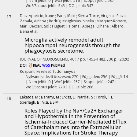
| Nem jelölt: 0 | WoS jelölt: 516 | Scopus jelölt: 537 |
WoS/Scopus jelölt: 545 | DOI jelölt: 547
Diaz-Aparicio, Irune
;
Paris, Iñaki
;
Sierra-Torre, Virginia
;
Plaza-
17
Zabala, Ainhoa
;
Rodríguez-Iglesias, Noelia
;
Márquez-Ropero,
Mar
;
Beccari, Sol
;
Huguet, Paloma
;
Abiega, Oihane
;
Alberdi,
Elena
et al.
Microglia actively remodel adult
hippocampal neurogenesis through the
phagocytosis secretome.
JOURNAL OF NEUROSCIENCE
40
:
7
pp. 1453-1482. , 30 p.
(2020)
DOI
REAL
WoS
PubMed
Központi kezelésű
Tudományos
Nyilvános idéző összesen: 270
| Független: 256 | Függő: 14
| Nem jelölt: 0 | WoS jelölt: 257 | Scopus jelölt: 247 |
WoS/Scopus jelölt: 270 | DOI jelölt: 266
Lakatos, M
;
Baranyi, M
;
Erőss, L
;
Nardai, S
;
Török, T L
;
18
Sperlágh, B
;
Vizi, E S ✉
Roles Played by the Na+/Ca2+ Exchanger
and Hypothermia in the Prevention of
Ischemia-Induced Carrier-Mediated Efflux
of Catecholamines into the Extracellular
Space: Implications for Stroke Therapy