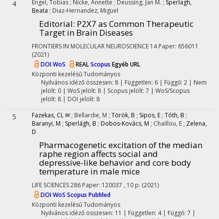
Engel, Tobias
;
Nicke, Annette
;
Deussing, Jan M.
;
Sperlagh,
4
Beata
;
Diaz-Hernandez, Miguel
Editorial: P2X7 as Common Therapeutic
Target in Brain Diseases
FRONTIERS IN MOLECULAR NEUROSCIENCE
14
Paper: 656011
(2021)
DOI
WoS
REAL
Scopus
Egyéb URL
Központi kezelésű
Tudományos
Nyilvános idéző összesen: 8
| Független: 6 | Függő: 2 | Nem
jelölt: 0 | WoS jelölt: 8 | Scopus jelölt: 7 | WoS/Scopus
jelölt: 8 | DOI jelölt: 8
Fazekas, CL ✉
;
Bellardie, M
;
Török, B
;
Sipos, E
;
Tóth, B
;
5
Baranyi, M
;
Sperlágh, B
;
Dobos-Kovács, M
;
Chaillou, E
;
Zelena,
D
Pharmacogenetic excitation of the median
raphe region affects social and
depressive-like behavior and core body
temperature in male mice
LIFE SCIENCES
286
Paper: 120037 , 10 p.
(2021)
DOI
WoS
Scopus
PubMed
Központi kezelésű
Tudományos
Nyilvános idéző összesen: 11
| Független: 4 | Függő: 7 |