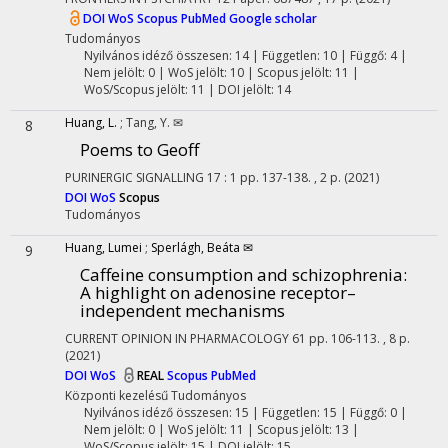
DOI
WoS
Scopus
PubMed
Google scholar
Tudományos
Nyilvános idéző összesen: 14
| Független: 10 | Függő: 4 |
Nem jelölt: 0 | WoS jelölt: 10 | Scopus jelölt: 11 |
WoS/Scopus jelölt: 11 | DOI jelölt: 14
Huang, L.
;
Tang, Y. ✉
8
Poems to Geoff
PURINERGIC SIGNALLING
17
:
1
pp. 137-138. , 2 p.
(2021)
DOI
WoS
Scopus
Tudományos
Huang, Lumei
;
Sperlágh, Beáta ✉
9
Caffeine consumption and schizophrenia:
A highlight on adenosine receptor–
independent mechanisms
CURRENT OPINION IN PHARMACOLOGY
61
pp. 106-113. , 8 p.
(2021)
DOI
WoS
REAL
Scopus
PubMed
Központi kezelésű
Tudományos
Nyilvános idéző összesen: 15
| Független: 15 | Függő: 0 |
Nem jelölt: 0 | WoS jelölt: 11 | Scopus jelölt: 13 |
WoS/Scopus jelölt: 15 | DOI jelölt: 15