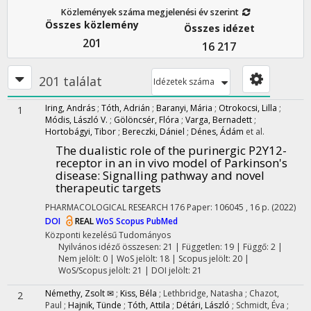
Közlemények száma megjelenési év szerint
Összes közlemény
Összes idézet
201
16 217
201 találat
Idézetek száma
Iring, András
;
Tóth, Adrián
;
Baranyi, Mária
;
Otrokocsi, Lilla
;
1
Módis, László V.
;
Gölöncsér, Flóra
;
Varga, Bernadett
;
Hortobágyi, Tibor
;
Bereczki, Dániel
;
Dénes, Ádám
et al.
The dualistic role of the purinergic P2Y12-
receptor in an in vivo model of Parkinson's
disease: Signalling pathway and novel
therapeutic targets
PHARMACOLOGICAL RESEARCH
176
Paper: 106045 , 16 p.
(2022)
DOI
REAL
WoS
Scopus
PubMed
Központi kezelésű
Tudományos
Nyilvános idéző összesen: 21
| Független: 19 | Függő: 2 |
Nem jelölt: 0 | WoS jelölt: 18 | Scopus jelölt: 20 |
WoS/Scopus jelölt: 21 | DOI jelölt: 21
Némethy, Zsolt ✉
;
Kiss, Béla
;
Lethbridge, Natasha
;
Chazot,
2
Paul
;
Hajnik, Tünde
;
Tóth, Attila
;
Détári, László
;
Schmidt, Éva
;