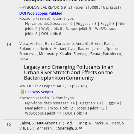
PHYSIOLOGICAL REPORTS
9
:
21
Paper: e15088 , 16 p.
(2021)
DOI
WoS
Scopus
PubMed
Központi kezelésű
Tudományos
Nyilvános idéző összesen: 6
| Független: 3 | Függő: 3 | Nem
jelölt: 0 | WoS jelölt: 6 | Scopus jelölt: 5 | WoS/Scopus
jelölt: 6 | DOI jelölt: 6
Visca, Andrea
;
Barra Caracciolo, Anna ✉
;
Grenni, Paola
;
14
Rolando, Ludovica
;
Mariani, Livia
;
Rauseo, Jasmin
;
Spataro,
Francesca
;
Monostory, Katalin
;
Sperlagh, Beata
;
Patrolecco,
Luisa
Legacy and Emerging Pollutants in an
Urban River Stretch and Effects on the
Bacterioplankton Community
WATER
13
:
23
Paper: 3402 , 13 p.
(2021)
DOI
WoS
Scopus
Központi kezelésű
Tudományos
Nyilvános idéző összesen: 14
| Független: 10 | Függő: 4 |
Nem jelölt: 0 | WoS jelölt: 12 | Scopus jelölt: 13 |
WoS/Scopus jelölt: 14 | DOI jelölt: 14
Calovi, S.
;
Mut-Arbona, P.
;
Tod, P.
;
Iring, A.
;
Nicke, A.
;
Mato, S.
;
15
Vizi, E.S.
;
Tønnesen, J.
;
Sperlagh, B. ✉