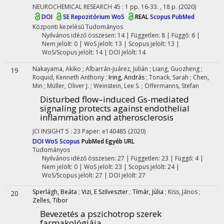
NEUROCHEMICAL RESEARCH
45
:
1
pp. 16-33. , 18 p.
(2020)
DOI
SE Repozitórium
WoS
REAL
Scopus
PubMed
Központi kezelésű
Tudományos
Nyilvános idéző összesen: 14
| Független: 8 | Függő: 6 |
Nem jelölt: 0 | WoS jelölt: 13 | Scopus jelölt: 13 |
WoS/Scopus jelölt: 14 | DOI jelölt: 14
Nakayama, Akiko
;
Albarrán-Juárez, Julián
;
Liang, Guozheng
;
19
Roquid, Kenneth Anthony
;
Iring, András
;
Tonack, Sarah
;
Chen,
Min
;
Müller, Oliver J.
;
Weinstein, Lee S.
;
Offermanns, Stefan
Disturbed flow–induced Gs-mediated
signaling protects against endothelial
inflammation and atherosclerosis
JCI INSIGHT
5
:
23
Paper: e140485
(2020)
DOI
WoS
Scopus
PubMed
Egyéb URL
Tudományos
Nyilvános idéző összesen: 27
| Független: 23 | Függő: 4 |
Nem jelölt: 0 | WoS jelölt: 23 | Scopus jelölt: 24 |
WoS/Scopus jelölt: 27 | DOI jelölt: 27
Sperlágh, Beáta
;
Vizi, E Szilveszter
;
Tímár, Júlia
;
Kiss, János
;
20
Zelles, Tibor
Bevezetés a pszichotrop szerek
farmakológiája