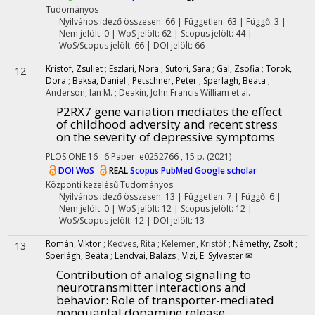
Tudományos
Nyilvános idéző összesen: 66
| Független: 63 | Függő: 3 |
Nem jelölt: 0 | WoS jelölt: 62 | Scopus jelölt: 44 |
WoS/Scopus jelölt: 66 | DOI jelölt: 66
Kristof, Zsuliet
;
Eszlari, Nora
;
Sutori, Sara
;
Gal, Zsofia
;
Torok,
12
Dora
;
Baksa, Daniel
;
Petschner, Peter
;
Sperlagh, Beata
;
Anderson, Ian M.
;
Deakin, John Francis William
et al.
P2RX7 gene variation mediates the effect
of childhood adversity and recent stress
on the severity of depressive symptoms
PLOS ONE
16
:
6
Paper: e0252766 , 15 p.
(2021)
DOI
WoS
REAL
Scopus
PubMed
Google scholar
Központi kezelésű
Tudományos
Nyilvános idéző összesen: 13
| Független: 7 | Függő: 6 |
Nem jelölt: 0 | WoS jelölt: 12 | Scopus jelölt: 12 |
WoS/Scopus jelölt: 12 | DOI jelölt: 13
Román, Viktor
;
Kedves, Rita
;
Kelemen, Kristóf
;
Némethy, Zsolt
;
13
Sperlágh, Beáta
;
Lendvai, Balázs
;
Vizi, E. Sylvester ✉
Contribution of analog signaling to
neurotransmitter interactions and
behavior: Role of transporter-mediated
nonquantal dopamine release