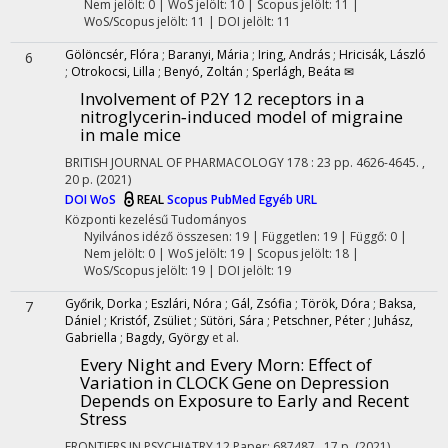
Nem jelölt: 0 | WoS jelölt: 10 | Scopus jelölt: 11 |
WoS/Scopus jelölt: 11 | DOI jelölt: 11
Gölöncsér, Flóra
;
Baranyi, Mária
;
Iring, András
;
Hricisák, László
6
;
Otrokocsi, Lilla
;
Benyó, Zoltán
;
Sperlágh, Beáta ✉
Involvement of P2Y 12 receptors in a
nitroglycerin‐induced model of migraine
in male mice
BRITISH JOURNAL OF PHARMACOLOGY
178
:
23
pp. 4626-4645. ,
20 p.
(2021)
DOI
WoS
REAL
Scopus
PubMed
Egyéb URL
Központi kezelésű
Tudományos
Nyilvános idéző összesen: 19
| Független: 19 | Függő: 0 |
Nem jelölt: 0 | WoS jelölt: 19 | Scopus jelölt: 18 |
WoS/Scopus jelölt: 19 | DOI jelölt: 19
Győrik, Dorka
;
Eszlári, Nóra
;
Gál, Zsófia
;
Török, Dóra
;
Baksa,
7
Dániel
;
Kristóf, Zsüliet
;
Sütöri, Sára
;
Petschner, Péter
;
Juhász,
Gabriella
;
Bagdy, György
et al.
Every Night and Every Morn: Effect of
Variation in CLOCK Gene on Depression
Depends on Exposure to Early and Recent
Stress
FRONTIERS IN PSYCHIATRY
12
Paper: 687487 , 17 p.
(2021)