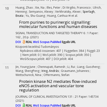
Huang, Zhao
;
Xie, Na
;
Illes, Peter
;
Di Virgilio, Francesco
;
Ulrich,
10
Henning
;
Semyanov, Alexey
;
Verkhratsky, Alexei
;
Sperlagh,
Beata
;
Yu, Shu-Guang
;
Huang, Canhua ✉
et al.
From purines to purinergic signalling:
molecular functions and human diseases
SIGNAL TRANSDUCTION AND TARGETED THERAPY
6
:
1
Paper:
162 , 20 p.
(2021)
DOI
REAL
WoS
Scopus
PubMed
Egyéb URL
Központi kezelésű
Tudományos
Nyilvános idéző összesen: 407
| Független: 384 | Függő: 23
| Nem jelölt: 0 | WoS jelölt: 390 | Scopus jelölt: 350 |
WoS/Scopus jelölt: 407 | DOI jelölt: 404
Jin, Young-June
;
Chennupati, Ramesh
;
Li, Rui
;
Liang, Guozheng
;
11
Wang, ShengPeng
;
Iring, András
;
Graumann, Johannes
;
Wettschureck, Nina
;
Offermanns, Stefan
Protein kinase N2 mediates flow-induced
eNOS activation and vascular tone
regulation
JOURNAL OF CLINICAL INVESTIGATION
131
:
21
Paper: 145734
(2021)
DOI
REAL
WoS
Scopus
PubMed
Egyéb URL