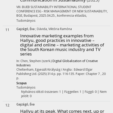
VIII. BUEB SUSTAINABILITY INTERNATIONAL STUDENT
CONFERENCE ESG - RISK MANAGEMENT OR NEW SUSTAINABILITY,
BGE, Budapest, 2025.04.25.
,
konferencia előadás
,
Tudományos
Gajzágó, Éva
;
Dávida, Viktória Ramóna
11
Innovative marketing examples from
Hallyu, good practices in innovative –
digital and online – marketing activities of
the South Korean music industry and TV
series
In: Chen, Stephen (szerk.)
Digital Globalization of Creative
Industries
Cheltenham, Egyesült Királyság / Anglia :
Edward Elgar
Publishing Ltd.
(2025)
314 p.
pp. 116-135. Paper: Chapter 7 , 20
p.
Scopus
Tudományos
Nyilvános idéző összesen: 1
| Független: 1 | Függő: 0 | Nem
jelölt: 0
Gajzágó, Éva
12
Hallyu at its peak. What comes next, up or