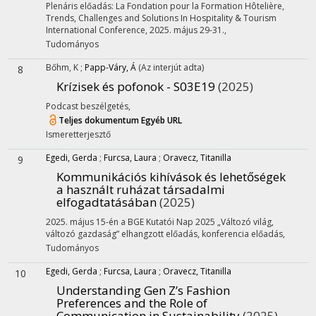
Plenáris előadás: La Fondation pour la Formation Hôtelière,
Trends, Challenges and Solutions In Hospitality & Tourism
International Conference, 2025. május 29-31.
,
Tudományos
Bőhm, K
;
Papp-Váry, Á
(Az interjút adta)
8
Krízisek és pofonok - S03E19
(2025)
Podcast beszélgetés
,
Teljes dokumentum
Egyéb URL
Ismeretterjesztő
Egedi, Gerda
;
Furcsa, Laura
;
Oravecz, Titanilla
9
Kommunikációs kihívások és lehetőségek
a használt ruházat társadalmi
elfogadtatásában
(2025)
2025. május 15-én a BGE Kutatói Nap 2025 „Változó világ,
változó gazdaság” elhangzott előadás
,
konferencia előadás
,
Tudományos
Egedi, Gerda
;
Furcsa, Laura
;
Oravecz, Titanilla
10
Understanding Gen Z’s Fashion
Preferences and the Role of
Communication in Sustainability
(2025)