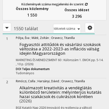
Közlemények száma megjelenési év szerint
Összes közlemény
Összes idézet
1 550
3 296
1550 találat
Idézetek száma
Pólya, Éva
;
Máté, Zoltán
;
Oravecz, Titanilla
1
Fogyasztói attitűdök és vásárlási szokások
változása a 2022-2023-as inflációs válság
idején Magyarországon
MARKETING ÉS MENEDZSMENT
60
:
Különszám 1. EMOK
pp. 5-14.
, 10 p.
(2026)
DOI
Teljes dokumentum
Tudományos
Rimóczi, Csilla
;
Harsányi, Dávid
;
Oravecz, Titanilla
2
Alkalmazott kreativitás a vendéglátás
különböző területein
: mélyinterjús kutatás
hazai szakácsok és cukrászok körében
(2026)
BGE Kutatói Nap 2026 Innováció és reziliencia a változó