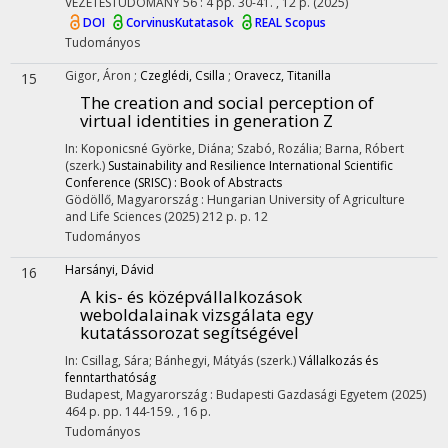
VEZETÉSTUDOMÁNY
56
:
4
pp. 30-41. , 12 p.
(2025)
DOI
CorvinusKutatasok
REAL
Scopus
Tudományos
Gigor, Áron
;
Czeglédi, Csilla
;
Oravecz, Titanilla
15
The creation and social perception of
virtual identities in generation Z
In: Koponicsné Györke, Diána; Szabó, Rozália; Barna, Róbert
(szerk.)
Sustainability and Resilience International Scientific
Conference (SRISC) : Book of Abstracts
Gödöllő, Magyarország :
Hungarian University of Agriculture
and Life Sciences
(2025)
212 p.
p. 12
Tudományos
Harsányi, Dávid
16
A kis- és középvállalkozások
weboldalainak vizsgálata egy
kutatássorozat segítségével
In: Csillag, Sára; Bánhegyi, Mátyás (szerk.)
Vállalkozás és
fenntarthatóság
Budapest, Magyarország :
Budapesti Gazdasági Egyetem
(2025)
464 p.
pp. 144-159. , 16 p.
Tudományos