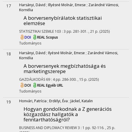
Harsányi, Dávid
;
Illyésné Molnár, Emese
;
Zarándné Vámosi,
17
Kornélia
A borversenybírálatok statisztikai
elemzése
STATISZTIKAI SZEMLE
103
:
3
pp. 281-301. , 21 p.
(2025)
DOI
REAL
Scopus
Tudományos
Harsányi, Dávid
;
Ilyésné Molnár, Emese
;
Zarándné Vámosi,
18
Kornélia
A borversenyek megbízhatósága és
marketingszerepe
GAZDÁLKODÁS
69
:
4
pp. 286-300. , 15 p.
(2025)
DOI
REAL
Egyéb URL
Tudományos
Honvári, Patrícia
;
Erdélyi, Éva
;
Jäckel, Katalin
19
Hogyan gondolkodnak a Z generációs
közgazdász hallgatók a
fenntarthatóságról?
BUSINESS AND DIPLOMACY REVIEW
3
:
1
pp. 92-116. , 25 p.