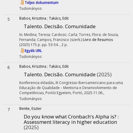
Teljes dokumentum
Tudományos
Babos, Krisztina
;
Takács, Edit
5
Talento. Decisão. Comunidade
In: Medina, Teresa; Cardoso, Carla; Torres, Flora; de Souza,
Fernanda; Campos, Francisco (szerk.)
Livro de Resumos
(2025)
175 p.
pp. 53-54. , 2 p.
Egyéb URL
Tudományos
Babos, Krisztina
;
Takács, Edit
6
Talento. Decisão. Comunidade
(2025)
Konferencia előadás
,
III Congresso Iberoamericano para uma
Educação de Qualidade – Mentoria e Desenvolvimento de
Competências
,
Portói Egyetem
,
Portó, 2025.11.06.
,
Tudományos
Benke, Eszter
7
Do you know what Cronbach's Alpha is? :
Assessment literacy in higher education
(2025)