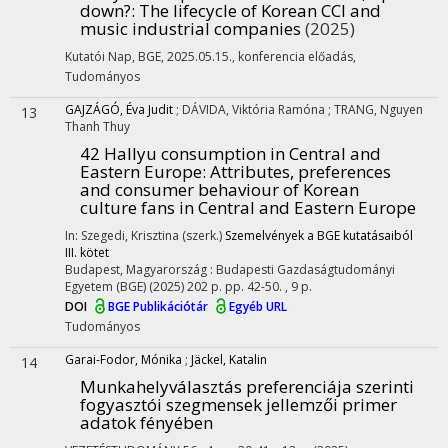
down?
: The lifecycle of Korean CCI and
music industrial companies
(2025)
Kutatói Nap, BGE, 2025.05.15.
,
konferencia előadás
,
Tudományos
GAJZÁGÓ, Éva Judit
;
DÁVIDA, Viktória Ramóna
;
TRANG, Nguyen
13
Thanh Thuy
42 Hallyu consumption in Central and
Eastern Europe
: Attributes, preferences
and consumer behaviour of Korean
culture fans in Central and Eastern Europe
In: Szegedi, Krisztina (szerk.)
Szemelvények a BGE kutatásaiból
III. kötet
Budapest, Magyarország :
Budapesti Gazdaságtudományi
Egyetem (BGE)
(2025)
202 p.
pp. 42-50. , 9 p.
DOI
BGE Publikációtár
Egyéb URL
Tudományos
Garai-Fodor, Mónika
;
Jäckel, Katalin
14
Munkahelyválasztás preferenciája szerinti
fogyasztói szegmensek jellemzői primer
adatok fényében