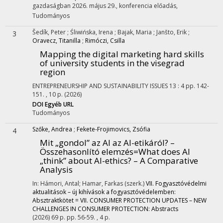
gazdaságban 2026. május 29.
,
konferencia előadás
,
Tudományos
Šedík, Peter
;
Śliwińska, Irena
;
Bajak, Maria
;
Janšto, Erik
;
3
Oravecz, Titanilla
;
Rimóczi, Csilla
Mapping the digital marketing hard skills
of university students in the visegrad
region
ENTREPRENEURSHIP AND SUSTAINABILITY ISSUES
13
:
4
pp. 142-
151. , 10 p.
(2026)
DOI
Egyéb URL
Tudományos
Szőke, Andrea
;
Fekete-Frojimovics, Zsófia
4
Mit „gondol” az AI az AI-etikáról? –
Összehasonlító elemzés=What does AI
„think” about AI-ethics? – A Comparative
Analysis
In: Hámori, Antal; Hamar, Farkas (szerk.)
VII. Fogyasztóvédelmi
aktualitások – új kihívások a fogyasztóvédelemben:
Absztraktkötet = VII. CONSUMER PROTECTION UPDATES – NEW
CHALLENGES IN CONSUMER PROTECTION: Abstracts
(2026)
69 p.
pp. 56-59. , 4 p.