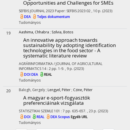
Opportunities and Challenges for SMEs
SEFBIS JOURNAL
2023
Paper: SEFBIS:2023:02 , 10 p.
(2023)
DEA
Teljes dokumentum
Tudományos
Aashima, Chhabra
;
Szilvia, Botos
19
An innovative approach towards
sustainability by adopting identification
technologies in the food sector - A
systematic literature review
AGRÁRINFORMATIKA / JOURNAL OF AGRICULTURAL
INFORMATICS
14
:
2
pp. 1-9. , 9 p.
(2023)
DOI
DEA
REAL
Tudományos
Balogh, Gergely
;
Lengyel, Péter
;
Czine, Péter
20
A magyar e-sport-fogyasztók
preferenciáinak vizsgálata
STATISZTIKAI SZEMLE
101
:
7
pp. 635-657. , 23 p.
(2023)
DOI
REAL
DEA
Scopus
Egyéb URL
Tudományos