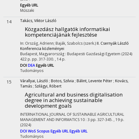
Egyéb URL
Műszaki
Takács, Viktor László
14
Közgazdász hallgatók informatikai
kompetenciájának fejlesztése
In: Ország, Adrienn; Baják, Szabolcs (szerk.)
II. Csernyák László
Konferencia közleményei
Budapest, Magyarország :
Budapesti Gazdasági Egyetem
(2024)
422 p.
pp. 317-330. , 14 p.
DOI
DEA
Egyéb URL
Tudományos
Várallyai, László
;
Botos, Szilvia
;
Bálint, Levente Péter
;
Kovács,
15
Tamás
;
Szilágyi, Róbert
Agricultural and business digitalisation
degree in achieving sustainable
development goals
INTERNATIONAL JOURNAL OF SUSTAINABLE AGRICULTURAL
MANAGEMENT AND INFORMATICS
10
:
3
pp. 327-345. , 19 p.
(2024)
DOI
WoS
Scopus
Egyéb URL
Egyéb URL
Tudományos