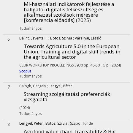
MI-használati indikátorok fejlesztése a
hallgatói digitális felkészültség és
alkalmazási szokások mérésére
[konferencia előadás]
(2025)
Tudományos
Bálint, Levente P.
;
Botos, Szilvia
;
Várallyai, László
6
Towards Agriculture 5.0 in the European
Union: Training and digital skill trends in
the agricultural sector
CEUR WORKSHOP PROCEEDINGS
3930
pp. 46-50. , 5 p.
(2024)
Scopus
Tudományos
Balogh, Gergely
;
Lengyel, Péter
7
Streaming szolgáltatási preferenciák
vizsgálata
(2024)
Tudományos
Lengyel, Péter
;
Botos, Szilvia
;
Szabó, Tünde
8
Agrifood value chain Traceability & Big