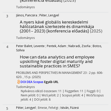
[konferencia előadás]
(2025)
Tudományos
János, Pancsira
;
Péter, Lengyel
3
A nyers kávé globális kereskedelmi
hálózatának szerkezete és dinamikája
(2001– 2023) [konferencia előadás]
(2025)
Tudományos
Peter Balint, Levente
;
Pentek, Adam
;
Nabradi, Zsofia
;
Botos,
4
Szilvia
How can data analytics and employee
upskilling foster digital maturity and
sustainable practices in SMES?
PROBLEMS AND PERSPECTIVES IN MANAGEMENT
23
:
2
pp. 606-
620. , 15 p.
(2025)
DOI
DEA
Scopus
Egyéb URL
Tudományos
Nyilvános idéző összesen: 11
| Független: 11 | Függő: 0 |
Nem jelölt: 0 | WoS jelölt: 2 | Scopus jelölt: 4 | WoS/Scopus
jelölt: 4 | DOI jelölt: 8
Péter, Lengyel
;
Emese, Felvégi
;
István, Füzesi
5