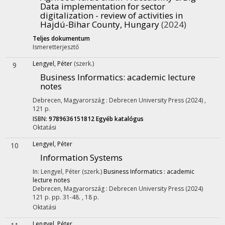
Data implementation for sector
digitalization - review of activities in
Hajdú-Bihar County, Hungary
(2024)
Teljes dokumentum
Ismeretterjesztő
Lengyel, Péter
(szerk.)
9
Business Informatics
: academic lecture
notes
Debrecen, Magyarország :
Debrecen University Press
(2024)
,
121 p.
ISBN:
9789636151812
Egyéb katalógus
Oktatási
Lengyel, Péter
10
Information Systems
In: Lengyel, Péter (szerk.)
Business Informatics : academic
lecture notes
Debrecen, Magyarország :
Debrecen University Press
(2024)
121 p.
pp. 31-48. , 18 p.
Oktatási
Lengyel, Péter