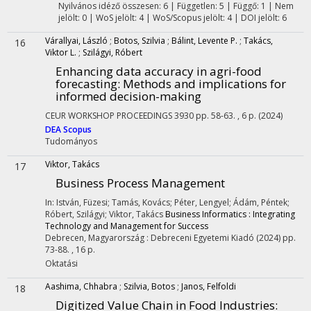
Nyilvános idéző összesen: 6
| Független: 5 | Függő: 1 | Nem
jelölt: 0 | WoS jelölt: 4 | WoS/Scopus jelölt: 4 | DOI jelölt: 6
Várallyai, László
;
Botos, Szilvia
;
Bálint, Levente P.
;
Takács,
16
Viktor L.
;
Szilágyi, Róbert
Enhancing data accuracy in agri-food
forecasting: Methods and implications for
informed decision-making
CEUR WORKSHOP PROCEEDINGS
3930
pp. 58-63. , 6 p.
(2024)
DEA
Scopus
Tudományos
Viktor, Takács
17
Business Process Management
In: István, Füzesi; Tamás, Kovács; Péter, Lengyel; Ádám, Péntek;
Róbert, Szilágyi; Viktor, Takács
Business Informatics : Integrating
Technology and Management for Success
Debrecen, Magyarország :
Debreceni Egyetemi Kiadó
(2024)
pp.
73-88. , 16 p.
Oktatási
Aashima, Chhabra
;
Szilvia, Botos
;
Janos, Felfoldi
18
Digitized Value Chain in Food Industries: