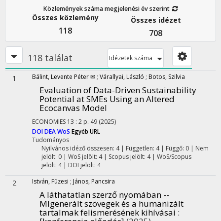
Közlemények száma megjelenési év szerint
Összes közlemény
Összes idézet
118
708
118 találat
Idézetek száma
Bálint, Levente Péter ✉
;
Várallyai, László
;
Botos, Szilvia
1
Evaluation of Data-Driven Sustainability
Potential at SMEs Using an Altered
Ecocanvas Model
ECONOMIES
13
:
2
p. 49
(2025)
DOI
DEA
WoS
Egyéb URL
Tudományos
Nyilvános idéző összesen: 4
| Független: 4 | Függő: 0 | Nem
jelölt: 0 | WoS jelölt: 4 | Scopus jelölt: 4 | WoS/Scopus
jelölt: 4 | DOI jelölt: 4
István, Füzesi
;
János, Pancsira
2
A láthatatlan szerző nyomában --
MIgenerált szövegek és a humanizált
tartalmak felismerésének kihívásai :