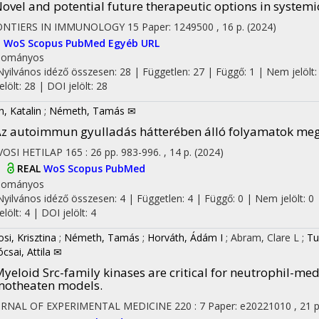
ovel and potential future therapeutic options in syste
ONTIERS IN IMMUNOLOGY
15
Paper: 1249500 , 16 p.
(2024)
I
WoS
Scopus
PubMed
Egyéb URL
dományos
Nyilvános idéző összesen: 28
| Független: 27 | Függő: 1 | Nem jelölt:
jelölt: 28 | DOI jelölt: 28
h, Katalin
;
Németh, Tamás ✉
z autoimmun gyulladás hátterében álló folyamatok meg
OSI HETILAP
165
:
26
pp. 983-996. , 14 p.
(2024)
on
I
REAL
WoS
Scopus
PubMed
dományos
Nyilvános idéző összesen: 4
| Független: 4 | Függő: 0 | Nem jelölt: 0 
jelölt: 4 | DOI jelölt: 4
osi, Krisztina
;
Németh, Tamás
;
Horváth, Ádám I
;
Abram, Clare L
;
Tu
csai, Attila ✉
yeloid Src-family kinases are critical for neutrophil-m
otheaten models.
URNAL OF EXPERIMENTAL MEDICINE
220
:
7
Paper: e20221010 , 21 