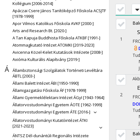
Kollégium [2006-2014]
Apáczai Csere János Tanítóképző Főiskola ACSJTF
[1978-1999]
Balo
Apor Vilmos Katolikus Főiskola AVKF [2000-]
Arts and Research Bt. [2020-]
S
A Tan Kapuja Buddhista Főiskola ATKBF [1991-]
1
FR
Atommagkutató Intézet ATOMKI [2019-2023]
Avicenna Közel-Kelet Kutatások Intézete [2008-]
Tu
Axióma Kulturális Alapítvány [2019-]
Á
Állambiztonsági Szolgálatok Történeti Levéltára
ÁBTL [2003-]
Akb
Állami Balett Intézet ÁBI [1950-1990]
E
Államigazgatási Főiskola ÁF [1978-1999]
2
FR
Állami Gyermeklélektani Intézet ÁGyI [1943-1964]
DO
Állatorvostudományi Egyetem ÁOTE [1962-1999]
Tu
Állatorvostudományi Egyetem ÁTE [2016-]
Állatorvostudományi Kutatóintézet ÁTKI
[2021-2023]
Balo
ÁNTSZ Dél-dunántúli Regionális Intézete