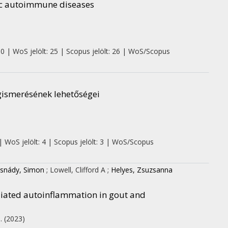
mic autoimmune diseases
 0 | WoS jelölt: 25 | Scopus jelölt: 26 | WoS/Scopus
ismerésének lehetőségei
| WoS jelölt: 4 | Scopus jelölt: 3 | WoS/Scopus
snády, Simon
;
Lowell, Clifford A
;
Helyes, Zsuzsanna
ediated autoinflammation in gout and
p.
(2023)