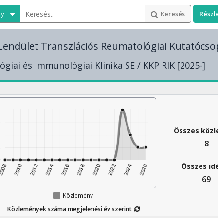
ny
Keresés
Részl
endület Transzlációs Reumatológiai Kutatócso
giai és Immunológiai Klinika SE / KKP RIK [2025-]
Összes köz
8
Összes id
69
Közlemény
Közlemények száma megjelenési év szerint