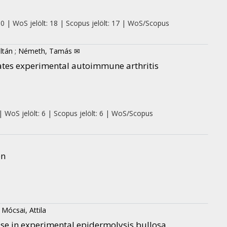
 0 | WoS jelölt: 18 | Scopus jelölt: 17 | WoS/Scopus
ltán
;
Németh, Tamás ✉
orates experimental autoimmune arthritis
| WoS jelölt: 6 | Scopus jelölt: 6 | WoS/Scopus
en
;
Mócsai, Attila
ease in experimental epidermolysis bullosa