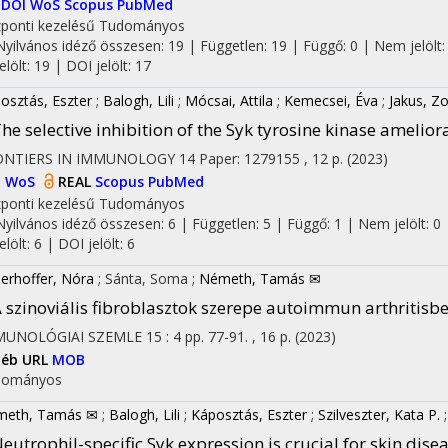
DOI
WoS
Scopus
PubMed
ponti kezelésű
Tudományos
Nyilvános idéző összesen: 19
| Független: 19 | Függő: 0 | Nem jelölt:
jelölt: 19 | DOI jelölt: 17
osztás, Eszter
;
Balogh, Lili
;
Mócsai, Attila
;
Kemecsei, Éva
;
Jakus, Zo
he selective inhibition of the Syk tyrosine kinase ameli
ONTIERS IN IMMUNOLOGY
14
Paper: 1279155 , 12 p.
(2023)
I
WoS
REAL
Scopus
PubMed
ponti kezelésű
Tudományos
Nyilvános idéző összesen: 6
| Független: 5 | Függő: 1 | Nem jelölt: 0 
jelölt: 6 | DOI jelölt: 6
erhoffer, Nóra
;
Sánta, Soma
;
Németh, Tamás ✉
 szinoviális fibroblasztok szerepe autoimmun arthritisb
MUNOLÓGIAI SZEMLE
15
:
4
pp. 77-91. , 16 p.
(2023)
yéb URL
MOB
dományos
meth, Tamás ✉
;
Balogh, Lili
;
Káposztás, Eszter
;
Szilveszter, Kata P.
eutrophil-specific Syk expression is crucial for skin dis