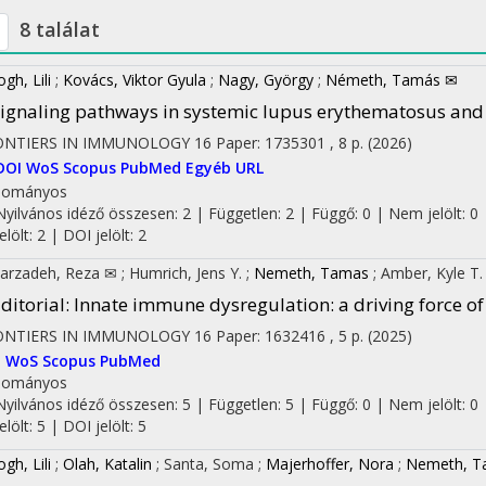
8 találat
gh, Lili
;
Kovács, Viktor Gyula
;
Nagy, György
;
Németh, Tamás ✉
ignaling pathways in systemic lupus erythematosus and 
ONTIERS IN IMMUNOLOGY
16
Paper: 1735301 , 8 p.
(2026)
DOI
WoS
Scopus
PubMed
Egyéb URL
dományos
Nyilvános idéző összesen: 2
| Független: 2 | Függő: 0 | Nem jelölt: 0 
jelölt: 2 | DOI jelölt: 2
arzadeh, Reza ✉
;
Humrich, Jens Y.
;
Nemeth, Tamas
;
Amber, Kyle T.
ditorial: Innate immune dysregulation: a driving force 
ONTIERS IN IMMUNOLOGY
16
Paper: 1632416 , 5 p.
(2025)
I
WoS
Scopus
PubMed
dományos
Nyilvános idéző összesen: 5
| Független: 5 | Függő: 0 | Nem jelölt: 0 
jelölt: 5 | DOI jelölt: 5
gh, Lili
;
Olah, Katalin
;
Santa, Soma
;
Majerhoffer, Nora
;
Nemeth, T