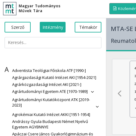
Magyar Tudományos
Közlemé
Művek Tára
Szerző
Intézmény
Témakör
MTA-SE L
Reumatoló
A
Adventista Teológiai Főiskola ATF [1990-]
Agrárgazdasági Kutató Intézet AKI [1954-2021]
Agrárközgazdasági Intézet AKI [2021-]
Agrártudományi Egyetem ATE [1970-1989]
Agrártudományi Kutatóközpont ATK [2019-
2023]
Agrokémiai Kutató Intézet AKKI [1951-1954]
Andrássy Gyula Budapesti Német Nyelvű
Egyetem AGYBNNYE
Apáczai Csere János Gyakorlógimnázium és