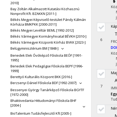
2010]
Köz
Bay Zoltán Alkalmazott Kutatási Közhasznú
Nonprofit Kft. BZAKKN [2011-]
Békés Megyei Képviselő-testület Pándy Kálmán
Kórháza BMKPKK [2000-2011]
Káp
Békés Megyei Levéltár BEML [1992-2012]
T
Békés Vármegyei Kormányhivatal BÉVKH [2010-]
6
FR
Békés Vármegyei Központi Kórház BVKK [2023-]
DO
Belügyminisztérium BM [1848-]
Köz
Benedek Elek Óvóképző Főiskola BEÓF [1991-
1995]
Benedek Elek Pedagógiai Főiskola BEPF [1996-
1999]
Maj
Berettyó Kulturális Központ BKK [2016-]
A
Berzsenyi Dániel Főiskola BDF [1992-2007]
7
IM
Bessenyei György Tanárképző Főiskola BGYTF
Eg
[1972-2000]
Tu
Bhaktivedanta Hittudományi Főiskola BHF
[2004-]
Né
BioTalentum Tudásfejlesztő Kft [2005-]
N