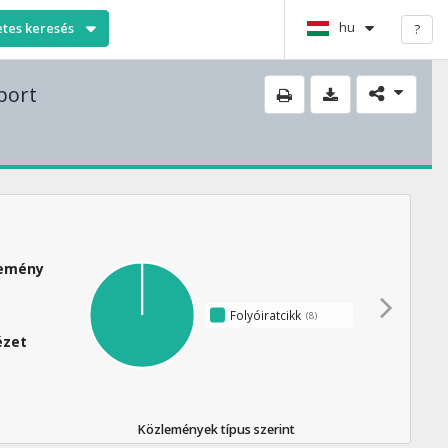
hu
etes keresés
?
port
lemény
Folyóiratcikk
(8)
ézet
Közlemények típus szerint