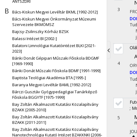
ÁNTSZDRI
N
B
3
FR
Bács-Kiskun Megyei Levéltár BKML [1992-2012]
DO
Bács-Kiskun Megyei Önkormányzat Múzeumi
Tu
Szervezete BKMÖMSZ
Bajcsy-Zsilinszky Kórház BZSK
Balassi Intézet BI [2002-]
Balatoni Limnológiai Kutatóintézet BLKI [2021-
Olá
2023]
A
Toggle
Bánki Donát Gépipari Műszaki Főiskola BDGMF
4
[1969-1990]
ORV
navigati
Bánki Donát Műszaki Főiskola BDMF [1991-1999]
DO
Baptista Teológiai Akadémia BTA [1995-]
Tu
Baranya Megyei Levéltár BAML [1992-2012]
Bárczi Gusztáv Gyógypedagógiai Tanárképző
Főiskola BGGYTF [1975-1999]
Fut
Bay Zoltán Alkalmazott Kutatási Közalapítvány
;
Mó
BZAKK [2005-2010]
M
Bay Zoltán Alkalmazott Kutatási Közalapítvány
5
m
BZAKK [2011-2011]
Bay Zoltán Alkalmazott Kutatási Közalapítvány
JO
Nanotechnológia Kutató Intézet BZAKKNKI [2006-