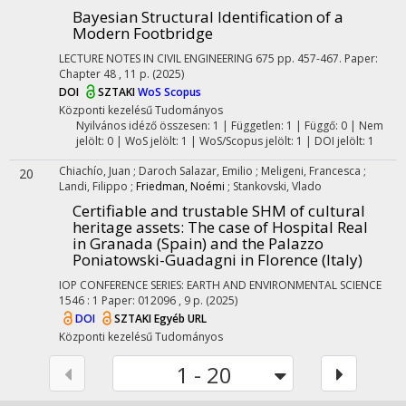
Bayesian Structural Identification of a
Modern Footbridge
LECTURE NOTES IN CIVIL ENGINEERING
675
pp. 457-467. Paper:
Chapter 48 , 11 p.
(2025)
DOI
SZTAKI
WoS
Scopus
Központi kezelésű
Tudományos
Nyilvános idéző összesen: 1
| Független: 1 | Függő: 0 | Nem
jelölt: 0 | WoS jelölt: 1 | WoS/Scopus jelölt: 1 | DOI jelölt: 1
Chiachío, Juan
;
Daroch Salazar, Emilio
;
Meligeni, Francesca
;
20
Landi, Filippo
;
Friedman, Noémi
;
Stankovski, Vlado
Certifiable and trustable SHM of cultural
heritage assets: The case of Hospital Real
in Granada (Spain) and the Palazzo
Poniatowski-Guadagni in Florence (Italy)
IOP CONFERENCE SERIES: EARTH AND ENVIRONMENTAL SCIENCE
1546
:
1
Paper: 012096 , 9 p.
(2025)
DOI
SZTAKI
Egyéb URL
Központi kezelésű
Tudományos
1 - 20