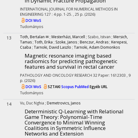
in Dynamic Fracture Propagation
INTERNATIONAL JOURNAL FOR NUMERICAL METHODS IN
ENGINEERING
127
:
4
pp. 1-25. , 25 p.
(2026)
DOI
WoS
Tudományos
Toth, Bertalan ✉
;
Mesterházi, Marcell
;
Szabo, Istvan
;
Mersich,
13
Tamas
;
Toth, Erika
;
Szoke, Janos
;
Benczur, Andras
;
Kerepesi,
Csaba
;
Tarnoki, David Laszlo
;
Tarnoki, Adam Domonkos
Magnetic resonance imaging based
radiomics for predicting pathogenetic
features and survival in rectal cancer
PATHOLOGY AND ONCOLOGY RESEARCH
32
Paper: 1612303 , 9
p.
(2026)
DOI
WoS
SZTAKI
Scopus
PubMed
Egyéb URL
Tudományos
Vu, Duc Nghia
;
Demetrovics, Janos
14
Deterministic Q-Learning with Relational
Game Theory: Polynomial-Time
Convergence to Minimal Winning
Coalitions in Symmetric Influence
Networks and Extension