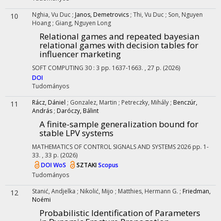
Nghia, Vu Duc
;
Janos, Demetrovics
;
Thi, Vu Duc
;
Son, Nguyen
10
Hoang
;
Giang, Nguyen Long
Relational games and repeated bayesian
relational games with decision tables for
influencer marketing
SOFT COMPUTING
30
:
3
pp. 1637-1663. , 27 p.
(2026)
DOI
Tudományos
Rácz, Dániel
;
Gonzalez, Martin
;
Petreczky, Mihály
;
Benczúr,
11
András
;
Daróczy, Bálint
A finite-sample generalization bound for
stable LPV systems
MATHEMATICS OF CONTROL SIGNALS AND SYSTEMS
2026
pp. 1-
33. , 33 p.
(2026)
DOI
WoS
SZTAKI
Scopus
Tudományos
Stanić, Andjelka
;
Nikolić, Mijo
;
Matthies, Hermann G.
;
Friedman,
12
Noémi
Probabilistic Identification of Parameters