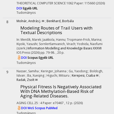
THEORETICAL COMPUTER SCIENCE
1062
Paper: 115660
(2026)
DOI
Egyéb URL
Tudományos
Molnár, András J. ✉
;
Benkhard, Borbála
8
Modeling Routes of Trail Users with
Textual Descriptions
In: Menšík, Marek; Jaakkola, Hannu; Tropmann-Frick, Marina;
Kiyoki, Yasushi; Sornlertlamvanich, Virach; Yoshida, Naofumi
(szerk.)
Information Modelling and Knowledge Bases XXXVII
IOS Press
(2026)
pp. 79-98. , 20 p.
DOI
Scopus
Egyéb URL
Tudományos
Nasser, Samiha
;
Keringer, Johanna
;
Gu, Yaodong
;
Boldogh,
9
Istvan
;
Ba, Xueqing
;
Higuchi, Mitsuru
;
Kerepesi, Csaba ✉
;
Radak, Zsolt ✉
Physical Fitness Is Negatively Associated
With DNA Methylation-Based Risk of
Aging-Related Diseases.
AGING CELL
25
:
4
Paper: e70467 , 12 p.
(2026)
DOI
WoS
Scopus
PubMed
Tudományos