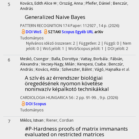
Kovács, Edith Alice ✉
;
Ország, Anna
;
Pfeifer, Dániel
;
Benczúr,
5
András
Generalized Naive Bayes
PATTERN RECOGNITION
174
Paper: 112927 , 14 p.
(2026)
DOI
WoS
SZTAKI
Scopus
Egyéb URL
arXiv
Tudományos
Nyilvános idéző összesen: 2
| Független: 2 | Függő: 0 | Nem
jelölt: 0 | WoS jelölt: 1 | WoS/Scopus jelölt: 1 | DOI jelölt: 2
Meskó, Csongor
;
Balla, Dorottya
;
Vattay, Borbála
;
Fábián,
6
Alexandra
;
Vecsey-Nagy, Milán
;
Kerepesi, Csaba
;
Benczúr,
András
;
Kovács, Attila
;
Szilveszter, Bálint
;
Vágó, Hajnalka
et al.
A szív és az érrendszer biológiai
öregedésének nyomon követése
noninvazív képalkotó technikákkal
CARDIOLOGIA HUNGARICA
56
:
2
pp. 91-99. , 9 p.
(2026)
DOI
Scopus
Tudományos
Miklos, Istvan
;
Riener, Cordian
7
#P-Hardness proofs of matrix immanants
evaluated on restricted matrices