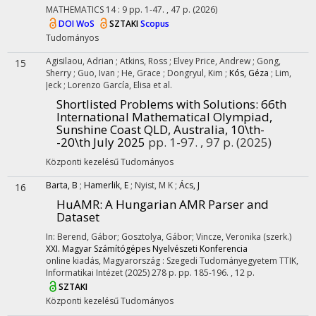
MATHEMATICS
14
:
9
pp. 1-47. , 47 p.
(2026)
DOI
WoS
SZTAKI
Scopus
Tudományos
Agisilaou, Adrian
;
Atkins, Ross
;
Elvey Price, Andrew
;
Gong,
15
Sherry
;
Guo, Ivan
;
He, Grace
;
Dongryul, Kim
;
Kós, Géza
;
Lim,
Jeck
;
Lorenzo García, Elisa
et al.
Shortlisted Problems with Solutions
: 66th
International Mathematical Olympiad,
Sunshine Coast QLD, Australia, 10\th-
-20\th July 2025
pp. 1-97. , 97 p.
(2025)
Központi kezelésű
Tudományos
Barta, B
;
Hamerlik, E
;
Nyist, M K
;
Ács, J
16
HuAMR: A Hungarian AMR Parser and
Dataset
In: Berend, Gábor; Gosztolya, Gábor; Vincze, Veronika (szerk.)
XXI. Magyar Számítógépes Nyelvészeti Konferencia
online kiadás, Magyarország :
Szegedi Tudományegyetem TTIK,
Informatikai Intézet
(2025)
278 p.
pp. 185-196. , 12 p.
SZTAKI
Központi kezelésű
Tudományos