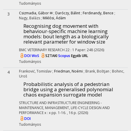
Tudományos
Csizmadia, Gábor ✉
;
Daróczy, Bálint
;
Ferdinandy, Bence
;
3
Nagy, Balázs
;
Miklósi, Ádám
Recognising dog movement with
behaviour-specific machine learning
models: bout length as a biologically
relevant parameter for window size
BMC VETERINARY RESEARCH
22
:
1
Paper: 248
(2026)
DOI
WoS
SZTAKI
Scopus
Egyéb URL
Tudományos
Franković, Tomislav
;
Friedman, Noémi
;
Brank, Boštjan
;
Bohinc,
4
Uroš
Probabilistic analysis of a pedestrian
bridge using a generalised polynomial
chaos expansion surrogate model
STRUCTURE AND INFRASTRUCTURE ENGINEERING -
MAINTENANCE, MANAGEMENT, LIFE-CYCLE DESIGN AND
PERFORMANCE
x
:
x
pp. 1-16. , 16 p.
(2026)
DOI
Tudományos