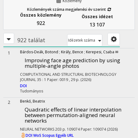
Közlemény
Közlemények száma megjelenési év szerint
Összes közlemény
Összes idézet
922
13 107
922 találat
Idézetek száma
Bárdos-Deák, Botond
;
Király, Bence
;
Kerepesi, Csaba ✉
1
Improving face age prediction by using
multiple-angle photos
COMPUTATIONAL AND STRUCTURAL BIOTECHNOLOGY
JOURNAL
35
:
1
Paper: 0019 , 29 p.
(2026)
DOI
Tudományos
Benkő, Beatrix
2
Quadratic effects of linear interpolation
between permutation-aligned neural
networks
NEURAL NETWORKS
203
p. 109074 Paper: 109074
(2026)
DOI
WoS
Scopus
Egyéb URL