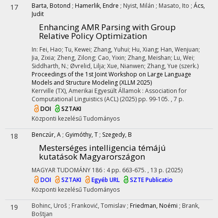
Barta, Botond
;
Hamerlik, Endre
;
Nyist, Milán
;
Masato, Ito
;
Ács,
17
Judit
Enhancing AMR Parsing with Group
Relative Policy Optimization
In: Fei, Hao; Tu, Kewei; Zhang, Yuhui; Hu, Xiang; Han, Wenjuan;
Jia, Zixia; Zheng, Zilong; Cao, Yixin; Zhang, Meishan; Lu, Wei;
Siddharth, N.; Øvrelid, Lilja; Xue, Nianwen; Zhang, Yue (szerk.)
Proceedings of the 1st Joint Workshop on Large Language
Models and Structure Modeling (XLLM 2025)
Kerrville (TX), Amerikai Egyesült Államok :
Association for
Computational Linguistics (ACL)
(2025)
pp. 99-105. , 7 p.
DOI
SZTAKI
Központi kezelésű
Tudományos
Benczúr, A
;
Gyimóthy, T
;
Szegedy, B
18
Mesterséges intelligencia témájú
kutatások Magyarországon
MAGYAR TUDOMÁNY
186
:
4
pp. 663-675. , 13 p.
(2025)
DOI
SZTAKI
Egyéb URL
SZTE Publicatio
Központi kezelésű
Tudományos
Bohinc, Uroš
;
Franković, Tomislav
;
Friedman, Noémi
;
Brank,
19
Boštjan