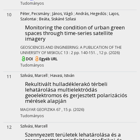
Tudományos
Péter, Pecsmány
;
János, Vágó
;
András, Hegedűs
;
Lajos,
10
Szalontai
;
Beáta, Siskáné Szilasi
Monitoring the condition of urban green
spaces through time-series satellite
imagery
GEOSCIENCES AND ENGINEERING: A PUBLICATION OF THE
UNIVERSITY OF MISKOLC
13
:
2
pp. 140-151. , 12 p.
(2026)
DOI
Egyéb URL
Tudományos
Szilvási, Marcell
;
Havasi, István
11
Rekultivált hulladéklerakó térbeli
lehatárolása multielektródás
geoelektromos és gerjesztett polarizációs
mérések alapján
MAGYAR GEOFIZIKA
67
, 15 p.
(2026)
Tudományos
Szilvási, Marcell
12
Szennyezett területek lehatárolása és a