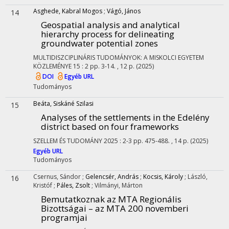
Asghede, Kabral Mogos
;
Vágó, János
14
Geospatial analysis and analytical
hierarchy process for delineating
groundwater potential zones
MULTIDISZCIPLINÁRIS TUDOMÁNYOK: A MISKOLCI EGYETEM
KÖZLEMÉNYE
15
:
2
pp. 3-14. , 12 p.
(2025)
DOI
Egyéb URL
Tudományos
Beáta, Siskáné Szilasi
15
Analyses of the settlements in the Edelény
district based on four frameworks
SZELLEM ÉS TUDOMÁNY
2025
:
2-3
pp. 475-488. , 14 p.
(2025)
Egyéb URL
Tudományos
Csernus, Sándor
;
Gelencsér, András
;
Kocsis, Károly
;
László,
16
Kristóf
;
Páles, Zsolt
;
Vilmányi, Márton
Bemutatkoznak az MTA Regionális
Bizottságai – az MTA 200 novemberi
programjai