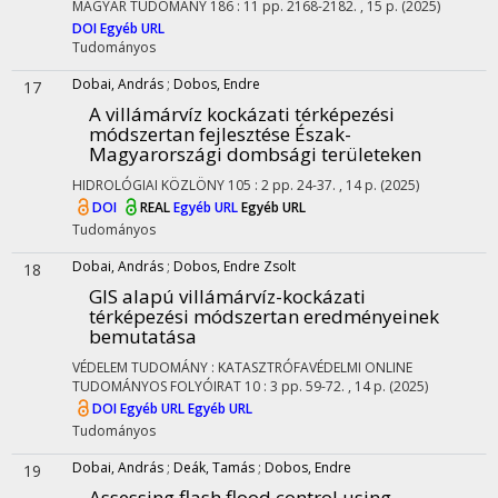
MAGYAR TUDOMÁNY
186
:
11
pp. 2168-2182. , 15 p.
(2025)
DOI
Egyéb URL
Tudományos
Dobai, András
;
Dobos, Endre
17
A villámárvíz kockázati térképezési
módszertan fejlesztése Észak-
Magyarországi dombsági területeken
HIDROLÓGIAI KÖZLÖNY
105
:
2
pp. 24-37. , 14 p.
(2025)
DOI
REAL
Egyéb URL
Egyéb URL
Tudományos
Dobai, András
;
Dobos, Endre Zsolt
18
GIS alapú villámárvíz-kockázati
térképezési módszertan eredményeinek
bemutatása
VÉDELEM TUDOMÁNY : KATASZTRÓFAVÉDELMI ONLINE
TUDOMÁNYOS FOLYÓIRAT
10
:
3
pp. 59-72. , 14 p.
(2025)
DOI
Egyéb URL
Egyéb URL
Tudományos
Dobai, András
;
Deák, Tamás
;
Dobos, Endre
19
Assessing flash flood control using