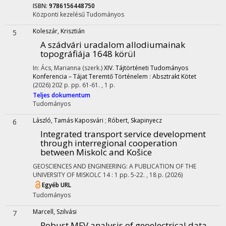
ISBN:
9786156448750
Központi kezelésű
Tudományos
Koleszár, Krisztián
5
A szádvári uradalom allodiumainak
topográfiája 1648 körül
In: Ács, Marianna (szerk.)
XIV. Tájtörténeti Tudományos
Konferencia – Tájat Teremtő Történelem : Absztrakt Kötet
(2026)
202 p.
pp. 61-61. , 1 p.
Teljes dokumentum
Tudományos
László, Tamás Kaposvári
;
Róbert, Skapinyecz
6
Integrated transport service development
through interregional cooperation
between Miskolc and Košice
GEOSCIENCES AND ENGINEERING: A PUBLICATION OF THE
UNIVERSITY OF MISKOLC
14
:
1
pp. 5-22. , 18 p.
(2026)
Egyéb URL
Tudományos
Marcell, Szilvási
7
Robust MFV analysis of geoelectrical data