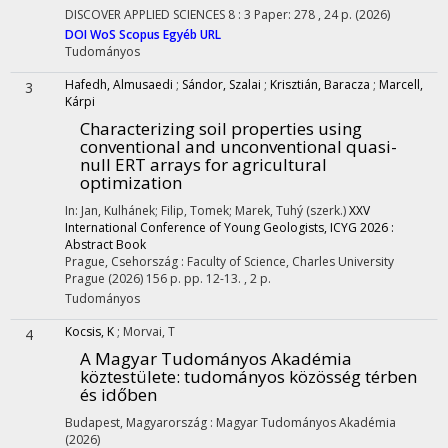
DISCOVER APPLIED SCIENCES
8
:
3
Paper: 278 , 24 p.
(2026)
DOI
WoS
Scopus
Egyéb URL
Tudományos
Hafedh, Almusaedi
;
Sándor, Szalai
;
Krisztián, Baracza
;
Marcell,
3
Kárpi
Characterizing soil properties using
conventional and unconventional quasi-
null ERT arrays for agricultural
optimization
In: Jan, Kulhánek; Filip, Tomek; Marek, Tuhý (szerk.)
XXV
International Conference of Young Geologists, ICYG 2026 :
Abstract Book
Prague, Csehország :
Faculty of Science, Charles University
Prague
(2026)
156 p.
pp. 12-13. , 2 p.
Tudományos
Kocsis, K
;
Morvai, T
4
A Magyar Tudományos Akadémia
köztestülete: tudományos közösség térben
és időben
Budapest, Magyarország :
Magyar Tudományos Akadémia
(2026)