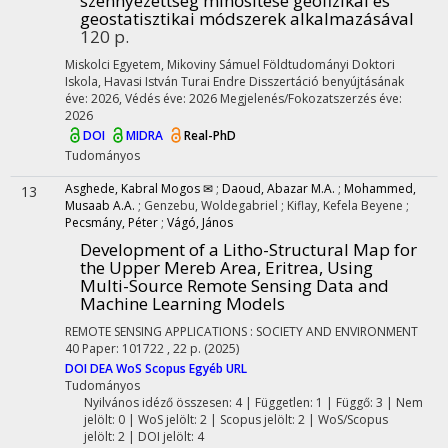
szennyezettség minősítése geofizikai és
geostatisztikai módszerek alkalmazásával
120 p.
Miskolci Egyetem
,
Mikoviny Sámuel Földtudományi Doktori
Iskola,
Havasi István
Turai Endre
Disszertáció benyújtásának
éve: 2026,
Védés éve: 2026
Megjelenés/Fokozatszerzés éve:
2026
DOI
MIDRA
Real-PhD
Tudományos
Asghede, Kabral Mogos ✉
;
Daoud, Abazar M.A.
;
Mohammed,
13
Musaab A.A.
;
Genzebu, Woldegabriel
;
Kiflay, Kefela Beyene
;
Pecsmány, Péter
;
Vágó, János
Development of a Litho-Structural Map for
the Upper Mereb Area, Eritrea, Using
Multi-Source Remote Sensing Data and
Machine Learning Models
REMOTE SENSING APPLICATIONS : SOCIETY AND ENVIRONMENT
40
Paper: 101722 , 22 p.
(2025)
DOI
DEA
WoS
Scopus
Egyéb URL
Tudományos
Nyilvános idéző összesen: 4
| Független: 1 | Függő: 3 | Nem
jelölt: 0 | WoS jelölt: 2 | Scopus jelölt: 2 | WoS/Scopus
jelölt: 2 | DOI jelölt: 4