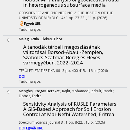
in heterogeneous subsurface media
GEOSCIENCES AND ENGINEERING: A PUBLICATION OF THE
UNIVERSITY OF MISKOLC
14
:
1
pp. 23-33. , 11 p.
(2026)
Egyéb URL
Tudományos
Meleg, Attila
;
Elekes, Tibor
8
A tanodák térbeli megoszlásának
változásai Borsod-Abaúj-Zemplén,
Szabolcs-Szatmár-Bereg és Heves
vármegyében, 2022–2024
TERÜLETI STATISZTIKA
66
:
3
pp. 400-415. , 16 p.
(2026)
DOI
Tudományos
Menghis, Tsegay Bereket
;
Rajhi, Mohamed
;
Zdruli, Pandi
;
9
Dobos, Endre
Sensitivity Analysis of RUSLE Parameters:
A GIS-Based Approach for Soil Erosion
Control at Mai-Nefhi Watershed, Eritrea
Spectrum Science Journal
3
:
1
pp. 8-22. , 15 p.
(2026)
DOI
Egyéb URL