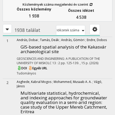
Közlemények száma megjelenési év szerint
Összes közlemény
Összes idézet
1 938
4 538
1938 találat
Idézetek száma
András, Dobai
;
Tamás, Deák
;
András, Gömöri
;
Endre, Dobos
1
GIS-based spatial analysis of the Kakasvár
archaeological site
GEOSCIENCES AND ENGINEERING: A PUBLICATION OF THE
UNIVERSITY OF MISKOLC
13
:
2
pp. 125-139. , 15 p.
(2026)
DOI
Egyéb URL
Tudományos
Asghede, Kabral Mogos
;
Mohammed, Musaab A. A.
;
Vágó,
2
János
Multivariate statistical, hydrochemical,
and indexing approaches for groundwater
quality evaluation in a semi-arid region:
case study of the Upper Mereb Catchment,
Eritrea