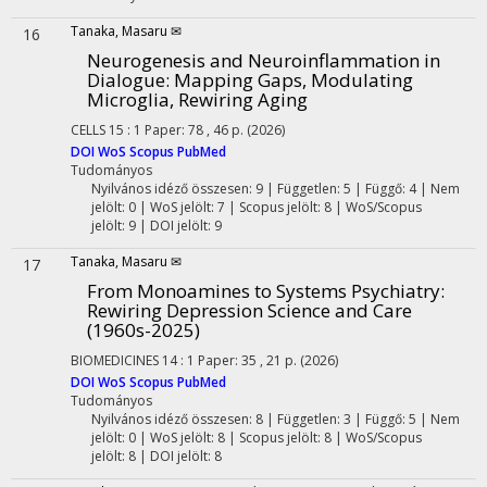
Tanaka, Masaru ✉
16
Neurogenesis and Neuroinflammation in
Dialogue: Mapping Gaps, Modulating
Microglia, Rewiring Aging
CELLS
15
:
1
Paper: 78 , 46 p.
(2026)
DOI
WoS
Scopus
PubMed
Tudományos
Nyilvános idéző összesen: 9
| Független: 5 | Függő: 4 | Nem
jelölt: 0 | WoS jelölt: 7 | Scopus jelölt: 8 | WoS/Scopus
jelölt: 9 | DOI jelölt: 9
Tanaka, Masaru ✉
17
From Monoamines to Systems Psychiatry:
Rewiring Depression Science and Care
(1960s-2025)
BIOMEDICINES
14
:
1
Paper: 35 , 21 p.
(2026)
DOI
WoS
Scopus
PubMed
Tudományos
Nyilvános idéző összesen: 8
| Független: 3 | Függő: 5 | Nem
jelölt: 0 | WoS jelölt: 8 | Scopus jelölt: 8 | WoS/Scopus
jelölt: 8 | DOI jelölt: 8