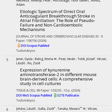
Nikoletta
;
Klivényi, Péter
;
Hortobágyi, Tibor Gellért
;
Annus,
Ádám
Etiologic Spectrum of Direct Oral
Anticoagulant Breakthrough Stroke in
Atrial Fibrillation
: The Role of Pseudo-
Failure and Non-Cardioembolic
Mechanisms
JOURNAL OF STROKE AND CEREBROVASCULAR DISEASES
35
:
9
Paper: 108706
(2026)
DOI
Scopus
PubMed
Tudományos
Jenei, Gyula
;
Balog, Emma ✉
;
Pesti, István
;
Toldi, József
;
Vécsei,
5
László
;
Kis, Zsolt
Expression of kynurenine
aminotransferase-2 in different mouse
brain-derived cells
: A comprehensive
study in cell cultures
TISSUE & CELL
98
Paper: 103230 , 10 p.
(2026)
DOI
WoS
Scopus
PubMed
SZTE Publicatio
Tudományos
*
**
Juhász, László
;
Galla, Zsolt
;
Tanaka, Masaru
✉
;
Vécsei,
6