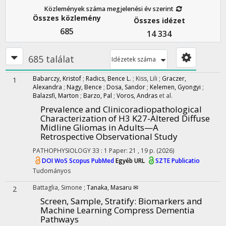
Közlemények száma megjelenési év szerint
Összes közlemény
Összes idézet
685
14 334
685 találat
Idézetek száma
Babarczy, Kristof
;
Radics, Bence L.
;
Kiss, Lili
;
Graczer,
1
Alexandra
;
Nagy, Bence
;
Dosa, Sandor
;
Kelemen, Gyongyi
;
Balazsfi, Marton
;
Barzo, Pal
;
Voros, Andras
et al.
Prevalence and Clinicoradiopathological
Characterization of H3 K27-Altered Diffuse
Midline Gliomas in Adults—A
Retrospective Observational Study
PATHOPHYSIOLOGY
33
:
1
Paper: 21 , 19 p.
(2026)
DOI
WoS
Scopus
PubMed
Egyéb URL
SZTE Publicatio
Tudományos
Battaglia, Simone
;
Tanaka, Masaru ✉
2
Screen, Sample, Stratify: Biomarkers and
Machine Learning Compress Dementia
Pathways