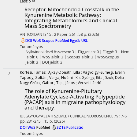
László ✉
Receptor-Mitochondria Crosstalk in the
Kynurenine Metabolic Pathway:
Integrating Metabolomics and Clinical
Mass Spectrometry
ANTIOXIDANTS
15
:
2
Paper: 261 , 58 p.
(2026)
DOI
WoS
Scopus
PubMed
Egyéb URL
Tudományos
Nyilvános idéző összesen: 3
| Független: 0 | Függő: 3 | Nem
jelölt: 0 | WoS jelölt: 3 | Scopus jelölt: 3 | WoS/Scopus
jelölt: 3 | DOI jelölt: 3
Körtési, Tamás
;
Ajkay-Donáth, Lilla
;
Vágvölgyi-Sümegi, Evelin
;
7
Tapody, Zoltán
;
Varga, Noémi
;
Kis-György, Rita
;
Szok, Délia
;
Nagy-Grócz, Gábor
;
Tajti, János
;
Vécsei, László
The role of Kynurenine-Pituitary
Adenylate Cyclase-Activating Polypeptide
(PACAP) axis in migraine pathophysiology
and therapy.
IDEGGYOGYASZATI SZEMLE / CLINICAL NEUROSCIENCE
79
:
7-8
pp. 231-245. , 15 p.
(2026)
DOI
WoS
PubMed
SZTE Publicatio
Tudományos