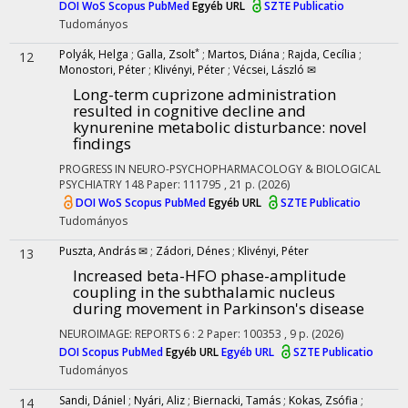
DOI
WoS
Scopus
PubMed
Egyéb URL
SZTE Publicatio
Tudományos
*
Polyák, Helga
;
Galla, Zsolt
;
Martos, Diána
;
Rajda, Cecília
;
12
Monostori, Péter
;
Klivényi, Péter
;
Vécsei, László ✉
Long-term cuprizone administration
resulted in cognitive decline and
kynurenine metabolic disturbance
: novel
findings
PROGRESS IN NEURO-PSYCHOPHARMACOLOGY & BIOLOGICAL
PSYCHIATRY
148
Paper: 111795 , 21 p.
(2026)
DOI
WoS
Scopus
PubMed
Egyéb URL
SZTE Publicatio
Tudományos
Puszta, András ✉
;
Zádori, Dénes
;
Klivényi, Péter
13
Increased beta-HFO phase-amplitude
coupling in the subthalamic nucleus
during movement in Parkinson's disease
NEUROIMAGE: REPORTS
6
:
2
Paper: 100353 , 9 p.
(2026)
DOI
Scopus
PubMed
Egyéb URL
Egyéb URL
SZTE Publicatio
Tudományos
Sandi, Dániel
;
Nyári, Aliz
;
Biernacki, Tamás
;
Kokas, Zsófia
;
14