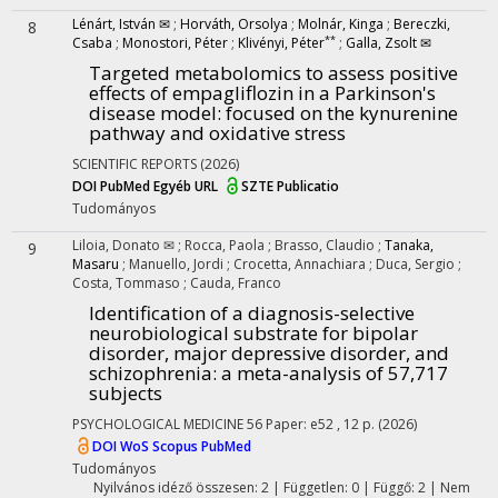
Lénárt, István ✉
;
Horváth, Orsolya
;
Molnár, Kinga
;
Bereczki,
8
**
Csaba
;
Monostori, Péter
;
Klivényi, Péter
;
Galla, Zsolt ✉
Targeted metabolomics to assess positive
effects of empagliflozin in a Parkinson's
disease model
: focused on the kynurenine
pathway and oxidative stress
SCIENTIFIC REPORTS
(2026)
DOI
PubMed
Egyéb URL
SZTE Publicatio
Tudományos
Liloia, Donato ✉
;
Rocca, Paola
;
Brasso, Claudio
;
Tanaka,
9
Masaru
;
Manuello, Jordi
;
Crocetta, Annachiara
;
Duca, Sergio
;
Costa, Tommaso
;
Cauda, Franco
Identification of a diagnosis-selective
neurobiological substrate for bipolar
disorder, major depressive disorder, and
schizophrenia
: a meta-analysis of 57,717
subjects
PSYCHOLOGICAL MEDICINE
56
Paper: e52 , 12 p.
(2026)
DOI
WoS
Scopus
PubMed
Tudományos
Nyilvános idéző összesen: 2
| Független: 0 | Függő: 2 | Nem