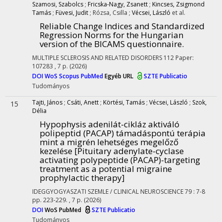
Szamosi, Szabolcs
;
Fricska-Nagy, Zsanett
;
Kincses, Zsigmond
Tamás
;
Füvesi, Judit
;
Rózsa, Csilla
;
Vécsei, László
et al.
Reliable Change Indices and Standardized
Regression Norms for the Hungarian
version of the BICAMS questionnaire.
MULTIPLE SCLEROSIS AND RELATED DISORDERS
112
Paper:
107283 , 7 p.
(2026)
DOI
WoS
Scopus
PubMed
Egyéb URL
SZTE Publicatio
Tudományos
Tajti, János
;
Csáti, Anett
;
Körtési, Tamás
;
Vécsei, László
;
Szok,
15
Délia
Hypophysis adenilát-cikláz aktiváló
polipeptid (PACAP) támadáspontú terápia
mint a migrén lehetséges megelőző
kezelése [Pituitary adenylate-cyclase
activating polypeptide (PACAP)-targeting
treatment as a potential migraine
prophylactic therapy]
IDEGGYOGYASZATI SZEMLE / CLINICAL NEUROSCIENCE
79
:
7-8
pp. 223-229. , 7 p.
(2026)
DOI
WoS
PubMed
SZTE Publicatio
Tudományos