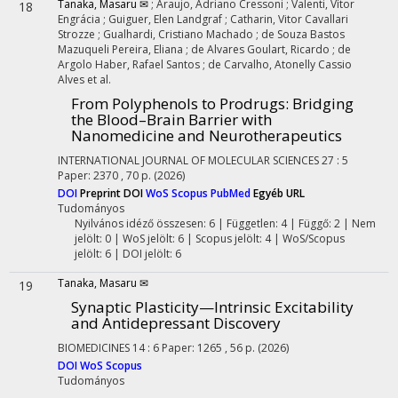
Tanaka, Masaru ✉
;
Araujo, Adriano Cressoni
;
Valenti, Vítor
18
Engrácia
;
Guiguer, Elen Landgraf
;
Catharin, Vitor Cavallari
Strozze
;
Gualhardi, Cristiano Machado
;
de Souza Bastos
Mazuqueli Pereira, Eliana
;
de Alvares Goulart, Ricardo
;
de
Argolo Haber, Rafael Santos
;
de Carvalho, Atonelly Cassio
Alves
et al.
From Polyphenols to Prodrugs: Bridging
the Blood–Brain Barrier with
Nanomedicine and Neurotherapeutics
INTERNATIONAL JOURNAL OF MOLECULAR SCIENCES
27
:
5
Paper: 2370 , 70 p.
(2026)
DOI
Preprint DOI
WoS
Scopus
PubMed
Egyéb URL
Tudományos
Nyilvános idéző összesen: 6
| Független: 4 | Függő: 2 | Nem
jelölt: 0 | WoS jelölt: 6 | Scopus jelölt: 4 | WoS/Scopus
jelölt: 6 | DOI jelölt: 6
Tanaka, Masaru ✉
19
Synaptic Plasticity—Intrinsic Excitability
and Antidepressant Discovery
BIOMEDICINES
14
:
6
Paper: 1265 , 56 p.
(2026)
DOI
WoS
Scopus
Tudományos