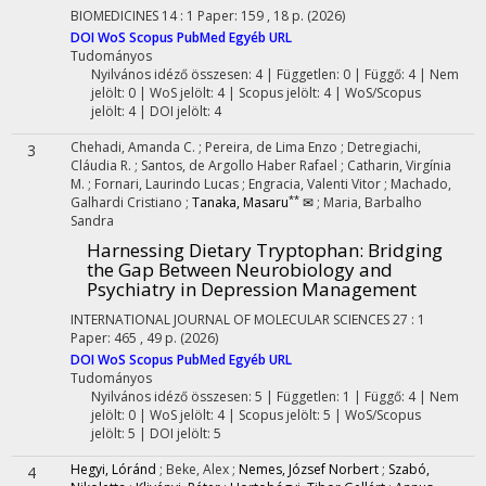
BIOMEDICINES
14
:
1
Paper: 159 , 18 p.
(2026)
DOI
WoS
Scopus
PubMed
Egyéb URL
Tudományos
Nyilvános idéző összesen: 4
| Független: 0 | Függő: 4 | Nem
jelölt: 0 | WoS jelölt: 4 | Scopus jelölt: 4 | WoS/Scopus
jelölt: 4 | DOI jelölt: 4
Chehadi, Amanda C.
;
Pereira, de Lima Enzo
;
Detregiachi,
3
Cláudia R.
;
Santos, de Argollo Haber Rafael
;
Catharin, Virgínia
M.
;
Fornari, Laurindo Lucas
;
Engracia, Valenti Vitor
;
Machado,
**
Galhardi Cristiano
;
Tanaka, Masaru
✉
;
Maria, Barbalho
Sandra
Harnessing Dietary Tryptophan: Bridging
the Gap Between Neurobiology and
Psychiatry in Depression Management
INTERNATIONAL JOURNAL OF MOLECULAR SCIENCES
27
:
1
Paper: 465 , 49 p.
(2026)
DOI
WoS
Scopus
PubMed
Egyéb URL
Tudományos
Nyilvános idéző összesen: 5
| Független: 1 | Függő: 4 | Nem
jelölt: 0 | WoS jelölt: 4 | Scopus jelölt: 5 | WoS/Scopus
jelölt: 5 | DOI jelölt: 5
Hegyi, Lóránd
;
Beke, Alex
;
Nemes, József Norbert
;
Szabó,
4