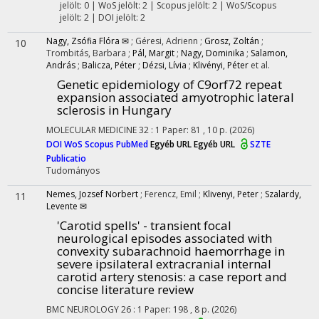
jelölt: 0 | WoS jelölt: 2 | Scopus jelölt: 2 | WoS/Scopus
jelölt: 2 | DOI jelölt: 2
Nagy, Zsófia Flóra ✉
;
Géresi, Adrienn
;
Grosz, Zoltán
;
10
Trombitás, Barbara
;
Pál, Margit
;
Nagy, Dominika
;
Salamon,
András
;
Balicza, Péter
;
Dézsi, Lívia
;
Klivényi, Péter
et al.
Genetic epidemiology of C9orf72 repeat
expansion associated amyotrophic lateral
sclerosis in Hungary
MOLECULAR MEDICINE
32
:
1
Paper: 81 , 10 p.
(2026)
DOI
WoS
Scopus
PubMed
Egyéb URL
Egyéb URL
SZTE
Publicatio
Tudományos
Nemes, Jozsef Norbert
;
Ferencz, Emil
;
Klivenyi, Peter
;
Szalardy,
11
Levente ✉
'Carotid spells' - transient focal
neurological episodes associated with
convexity subarachnoid haemorrhage in
severe ipsilateral extracranial internal
carotid artery stenosis: a case report and
concise literature review
BMC NEUROLOGY
26
:
1
Paper: 198 , 8 p.
(2026)