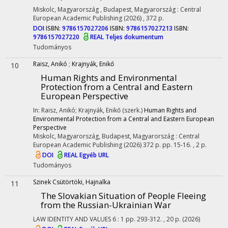
Miskolc, Magyarország ,
Budapest, Magyarország :
Central
European Academic Publishing
(2026)
,
372 p.
DOI
ISBN:
9786157027206
ISBN:
9786157027213
ISBN:
9786157027220
REAL
Teljes dokumentum
Tudományos
Raisz, Anikó
;
Krajnyák, Enikő
10
Human Rights and Environmental
Protection from a Central and Eastern
European Perspective
In: Raisz, Anikó; Krajnyák, Enikő (szerk.)
Human Rights and
Environmental Protection from a Central and Eastern European
Perspective
Miskolc, Magyarország,
Budapest, Magyarország :
Central
European Academic Publishing
(2026)
372 p.
pp. 15-16. , 2 p.
DOI
REAL
Egyéb URL
Tudományos
Szinek Csütörtöki, Hajnalka
11
The Slovakian Situation of People Fleeing
from the Russian-Ukrainian War
LAW IDENTITY AND VALUES
6
:
1
pp. 293-312. , 20 p.
(2026)