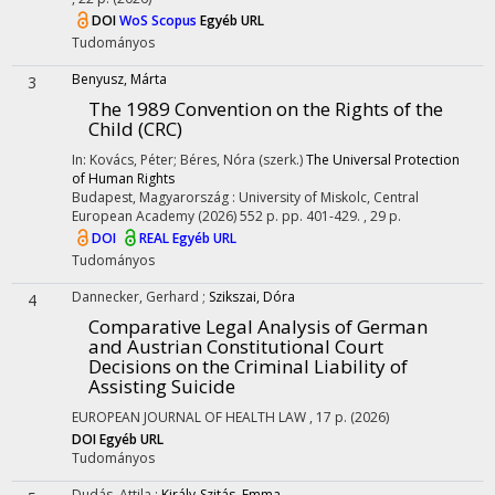
DOI
WoS
Scopus
Egyéb URL
Tudományos
Benyusz, Márta
3
The 1989 Convention on the Rights of the
Child (CRC)
In: Kovács, Péter; Béres, Nóra (szerk.)
The Universal Protection
of Human Rights
Budapest, Magyarország :
University of Miskolc, Central
European Academy
(2026)
552 p.
pp. 401-429. , 29 p.
DOI
REAL
Egyéb URL
Tudományos
Dannecker, Gerhard
;
Szikszai, Dóra
4
Comparative Legal Analysis of German
and Austrian Constitutional Court
Decisions on the Criminal Liability of
Assisting Suicide
EUROPEAN JOURNAL OF HEALTH LAW
, 17 p.
(2026)
DOI
Egyéb URL
Tudományos
Dudás, Attila
;
Király-Szitás, Emma