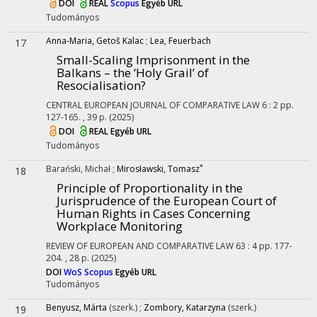
DOI
REAL
Scopus
Egyéb URL
Tudományos
Anna-Maria, Getoš Kalac
;
Lea, Feuerbach
17
Small-Scaling Imprisonment in the
Balkans – the ‘Holy Grail’ of
Resocialisation?
CENTRAL EUROPEAN JOURNAL OF COMPARATIVE LAW
6
:
2
pp.
127-165. , 39 p.
(2025)
DOI
REAL
Egyéb URL
Tudományos
*
Barański, Michał
;
Mirosławski, Tomasz
18
Principle of Proportionality in the
Jurisprudence of the European Court of
Human Rights in Cases Concerning
Workplace Monitoring
REVIEW OF EUROPEAN AND COMPARATIVE LAW
63
:
4
pp. 177-
204. , 28 p.
(2025)
DOI
WoS
Scopus
Egyéb URL
Tudományos
Benyusz, Márta
(szerk.)
;
Zombory, Katarzyna
(szerk.)
19