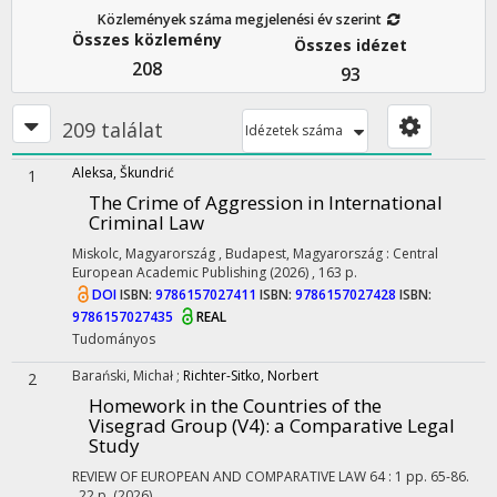
Közlemények száma megjelenési év szerint
Összes közlemény
Összes idézet
208
93
209 találat
Idézetek száma
Aleksa, Škundrić
1
The Crime of Aggression in International
Criminal Law
Miskolc, Magyarország ,
Budapest, Magyarország :
Central
European Academic Publishing
(2026)
,
163 p.
DOI
ISBN:
9786157027411
ISBN:
9786157027428
ISBN:
9786157027435
REAL
Tudományos
Barański, Michał
;
Richter-Sitko, Norbert
2
Homework in the Countries of the
Visegrad Group (V4): a Comparative Legal
Study
REVIEW OF EUROPEAN AND COMPARATIVE LAW
64
:
1
pp. 65-86.
, 22 p.
(2026)