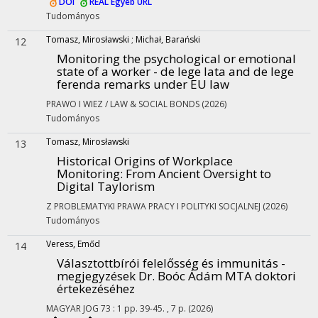
DOI
REAL
Egyéb URL
Tudományos
Tomasz, Mirosławski
;
Michał, Barański
12
Monitoring the psychological or emotional
state of a worker - de lege lata and de lege
ferenda remarks under EU law
PRAWO I WIEZ / LAW & SOCIAL BONDS
(2026)
Tudományos
Tomasz, Mirosławski
13
Historical Origins of Workplace
Monitoring: From Ancient Oversight to
Digital Taylorism
Z PROBLEMATYKI PRAWA PRACY I POLITYKI SOCJALNEJ
(2026)
Tudományos
Veress, Emőd
14
Választottbírói felelősség és immunitás -
megjegyzések Dr. Boóc Ádám MTA doktori
értekezéséhez
MAGYAR JOG
73
:
1
pp. 39-45. , 7 p.
(2026)