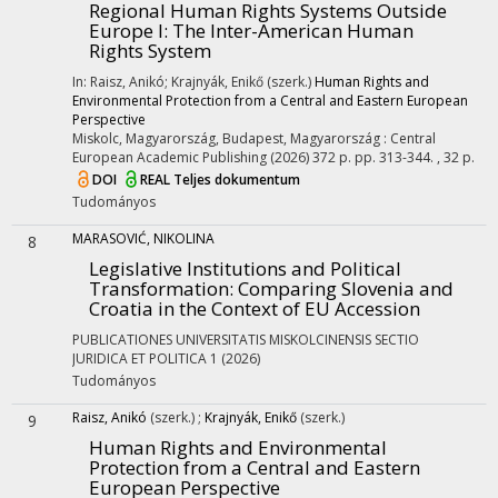
Regional Human Rights Systems Outside
Europe I
: The Inter-American Human
Rights System
In: Raisz, Anikó; Krajnyák, Enikő (szerk.)
Human Rights and
Environmental Protection from a Central and Eastern European
Perspective
Miskolc, Magyarország,
Budapest, Magyarország :
Central
European Academic Publishing
(2026)
372 p.
pp. 313-344. , 32 p.
DOI
REAL
Teljes dokumentum
Tudományos
MARASOVIĆ, NIKOLINA
8
Legislative Institutions and Political
Transformation: Comparing Slovenia and
Croatia in the Context of EU Accession
PUBLICATIONES UNIVERSITATIS MISKOLCINENSIS SECTIO
JURIDICA ET POLITICA
1
(2026)
Tudományos
Raisz, Anikó
(szerk.)
;
Krajnyák, Enikő
(szerk.)
9
Human Rights and Environmental
Protection from a Central and Eastern
European Perspective