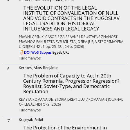
5
THE EVOLUTION OF THE LEGAL
INSTITUTE OF CONVALIDATION OF NULL
AND VOID CONTRACTS IN THE YUGOSLAV
LEGAL TRADITION: HISTORICAL
INFLUENCES AND LEGAL LEGACY
PRAVNI VJESNIK: CASOPIS ZA PRAVNE I DRUSTVENE ZNANOSTI
PRAVNOG FAKULTETA SVEUCILISTA JOSIPA JURJA STROSSMAYERA
U OSIJEKU
42
:
1
pp. 25-48. , 24 p.
(2026)
DOI
WoS
Scopus
Egyéb URL
Tudományos
Kerekes, Ákos-Benjámin
6
The Problem of Capacity to Act In 20th
Century Romania. Progress or Regression?
Royalist, Soviet-Type, and Democratic
Regulation
REVISTA ROMANA DE ISTORIA DREPTULUI / ROMANIAN JOURNAL
OF LEGAL HISTORY
(2026)
Tudományos
Krajnyák, Enikő
7
The Protection of the Environment in