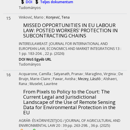
DOI
Teljes dokumentum
Tudományos
Vinković, Mario
;
Konjević, Tena
15
MISSED OPPORTUNITIES IN EU LABOUR
LAW: POSTED WORKERS’ PROTECTION IN
SUBCONTRACTING CHAINS
INTEREULAWEAST: JOURNAL FOR INTERNATIONAL AND
EUROPEAN LAW, ECONOMICS AND MARKET INTEGRATIONS
13
:
1
pp. 183-204. , 22 p.
(2026)
DOI
WoS
Egyéb URL
Tudományos
Acquarone, Camilla
;
Satyanath, Pranav
;
Maraglino, Virginia
;
De
16
Bruijn, Marie-Claire
;
Pawar, Avisha
;
Mezey, László
;
Alshaeri,
Rana
;
Muselet, Laurène
From Pixels to Policy to the Court: The
Current Legal and Jurisdictional
Landscape of the Use of Remote Sensing
Data for Environmental Protection in the
EU
AGRÁR- ÉS KÖRNYEZETJOG / JOURNAL OF AGRICULTURAL AND
ENVIRONMENTAL LAW
20
:
39
pp. 263-298. , 36 p.
(2025)