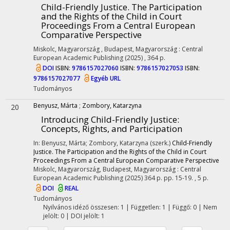
Child-Friendly Justice. The Participation
and the Rights of the Child in Court
Proceedings From a Central European
Comparative Perspective
Miskolc, Magyarország ,
Budapest, Magyarország :
Central
European Academic Publishing
(2025)
,
364 p.
DOI
ISBN:
9786157027060
ISBN:
9786157027053
ISBN:
9786157027077
Egyéb URL
Tudományos
Benyusz, Márta
;
Zombory, Katarzyna
20
Introducing Child-Friendly Justice
:
Concepts, Rights, and Participation
In: Benyusz, Márta; Zombory, Katarzyna (szerk.)
Child-Friendly
Justice. The Participation and the Rights of the Child in Court
Proceedings From a Central European Comparative Perspective
Miskolc, Magyarország,
Budapest, Magyarország :
Central
European Academic Publishing
(2025)
364 p.
pp. 15-19. , 5 p.
DOI
REAL
Tudományos
Nyilvános idéző összesen: 1
| Független: 1 | Függő: 0 | Nem
jelölt: 0 | DOI jelölt: 1