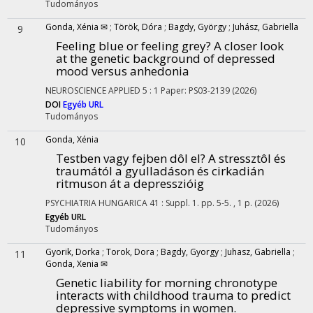
Tudományos
Gonda, Xénia ✉
;
Török, Dóra
;
Bagdy, György
;
Juhász, Gabriella
9
Feeling blue or feeling grey? A closer look
at the genetic background of depressed
mood versus anhedonia
NEUROSCIENCE APPLIED
5
:
1
Paper: PS03-2139
(2026)
DOI
Egyéb URL
Tudományos
Gonda, Xénia
10
Testben vagy fejben dôl el? A stressztôl és
traumától a gyulladáson és cirkadián
ritmuson át a depresszióig
PSYCHIATRIA HUNGARICA
41
:
Suppl. 1.
pp. 5-5. , 1 p.
(2026)
Egyéb URL
Tudományos
Gyorik, Dorka
;
Torok, Dora
;
Bagdy, Gyorgy
;
Juhasz, Gabriella
;
11
Gonda, Xenia ✉
Genetic liability for morning chronotype
interacts with childhood trauma to predict
depressive symptoms in women.