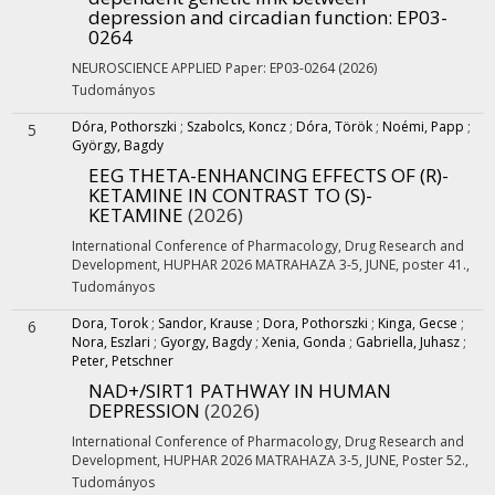
depression and circadian function
: EP03-
0264
NEUROSCIENCE APPLIED
Paper: EP03-0264
(2026)
Tudományos
Dóra, Pothorszki
;
Szabolcs, Koncz
;
Dóra, Török
;
Noémi, Papp
;
5
György, Bagdy
EEG THETA-ENHANCING EFFECTS OF (R)-
KETAMINE IN CONTRAST TO (S)-
KETAMINE
(2026)
International Conference of Pharmacology, Drug Research and
Development
,
HUPHAR 2026 MATRAHAZA 3-5, JUNE
,
poster 41.
,
Tudományos
Dora, Torok
;
Sandor, Krause
;
Dora, Pothorszki
;
Kinga, Gecse
;
6
Nora, Eszlari
;
Gyorgy, Bagdy
;
Xenia, Gonda
;
Gabriella, Juhasz
;
Peter, Petschner
NAD+/SIRT1 PATHWAY IN HUMAN
DEPRESSION
(2026)
International Conference of Pharmacology, Drug Research and
Development
,
HUPHAR 2026 MATRAHAZA 3-5, JUNE
,
Poster 52.
,
Tudományos