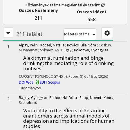
Közlemények száma megjelenési év szerint
Összes közlemény
Összes idézet
211
558
211 találat
Idézetek száma
Alpay, Pelin
;
Kocsel, Natália
;
Kovács, Lilla Nóra
;
Coskun,
1
Muhammet
;
Sokmez, Asli Bugay
;
Kökönyei, Gyöngyi ✉
Alexithymia, rumination and binge
drinking: the mediating role of drinking
motives
CURRENT PSYCHOLOGY
45
:
8
Paper: 816 , 16 p.
(2026)
DOI
WoS
EDIT
Scopus
Tudományos
Bagdy, György ✉
;
Pothorszki, Dóra
;
Papp, Noémi
;
Koncz,
2
Szabolcs ✉
Variability in the effects of ketamine
enantiomers across animal models of
depression and implications for human
studies