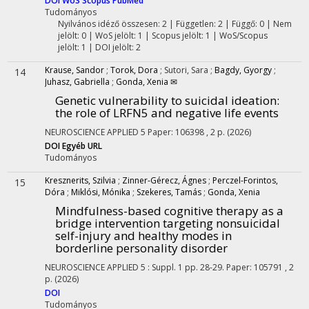
DOI
WoS
Scopus
PubMed
Tudományos
Nyilvános idéző összesen: 2
| Független: 2 | Függő: 0 | Nem
jelölt: 0 | WoS jelölt: 1 | Scopus jelölt: 1 | WoS/Scopus
jelölt: 1 | DOI jelölt: 2
Krause, Sandor
;
Torok, Dora
;
Sutori, Sara
;
Bagdy, Gyorgy
;
14
Juhasz, Gabriella
;
Gonda, Xenia ✉
Genetic vulnerability to suicidal ideation:
the role of LRFN5 and negative life events
NEUROSCIENCE APPLIED
5
Paper: 106398 , 2 p.
(2026)
DOI
Egyéb URL
Tudományos
Kresznerits, Szilvia
;
Zinner-Gérecz, Ágnes
;
Perczel-Forintos,
15
Dóra
;
Miklósi, Mónika
;
Szekeres, Tamás
;
Gonda, Xenia
Mindfulness-based cognitive therapy as a
bridge intervention targeting nonsuicidal
self-injury and healthy modes in
borderline personality disorder
NEUROSCIENCE APPLIED
5
:
Suppl. 1
pp. 28-29. Paper: 105791 , 2
p.
(2026)
DOI
Tudományos