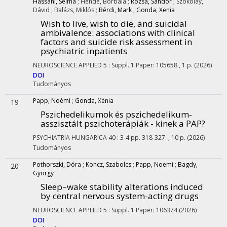
Hassani, Selma
;
Hende, Borbála
;
Rózsa, Sándor
;
Szokolay,
Dávid
;
Balázs, Miklós
;
Bérdi, Mark
;
Gonda, Xenia
Wish to live, wish to die, and suicidal
ambivalence: associations with clinical
factors and suicide risk assessment in
psychiatric inpatients
NEUROSCIENCE APPLIED
5
:
Suppl. 1
Paper: 105658 , 1 p.
(2026)
DOI
Tudományos
Papp, Noémi
;
Gonda, Xénia
19
Pszichedelikumok és pszichedelikum-
asszisztált pszichoterápiák - kinek a PAP?
PSYCHIATRIA HUNGARICA
40
:
3-4
pp. 318-327. , 10 p.
(2026)
Tudományos
Pothorszki, Dóra
;
Koncz, Szabolcs
;
Papp, Noemi
;
Bagdy,
20
Gyorgy
Sleep–wake stability alterations induced
by central nervous system-acting drugs
NEUROSCIENCE APPLIED
5
:
Suppl. 1
Paper: 106374
(2026)
DOI