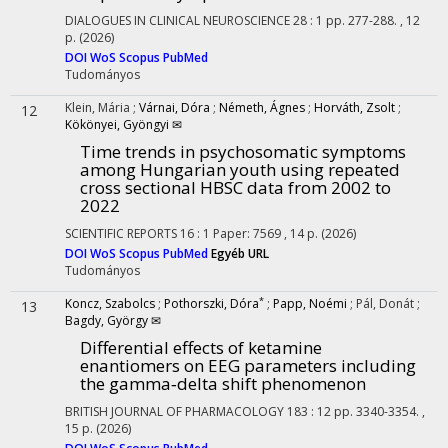
DIALOGUES IN CLINICAL NEUROSCIENCE
28
:
1
pp. 277-288. , 12
p.
(2026)
DOI
WoS
Scopus
PubMed
Tudományos
Klein, Mária
;
Várnai, Dóra
;
Németh, Ágnes
;
Horváth, Zsolt
;
12
Kökönyei, Gyöngyi ✉
Time trends in psychosomatic symptoms
among Hungarian youth using repeated
cross sectional HBSC data from 2002 to
2022
SCIENTIFIC REPORTS
16
:
1
Paper: 7569 , 14 p.
(2026)
DOI
WoS
Scopus
PubMed
Egyéb URL
Tudományos
*
Koncz, Szabolcs
;
Pothorszki, Dóra
;
Papp, Noémi
;
Pál, Donát
;
13
Bagdy, György ✉
Differential effects of ketamine
enantiomers on EEG parameters including
the gamma‐delta shift phenomenon
BRITISH JOURNAL OF PHARMACOLOGY
183
:
12
pp. 3340-3354. ,
15 p.
(2026)