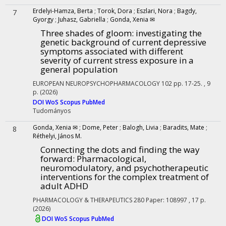
Erdelyi-Hamza, Berta
;
Torok, Dora
;
Eszlari, Nora
;
Bagdy,
7
Gyorgy
;
Juhasz, Gabriella
;
Gonda, Xenia ✉
Three shades of gloom: investigating the
genetic background of current depressive
symptoms associated with different
severity of current stress exposure in a
general population
EUROPEAN NEUROPSYCHOPHARMACOLOGY
102
pp. 17-25. , 9
p.
(2026)
DOI
WoS
Scopus
PubMed
Tudományos
Gonda, Xenia ✉
;
Dome, Peter
;
Balogh, Livia
;
Baradits, Mate
;
8
Réthelyi, János M.
Connecting the dots and finding the way
forward: Pharmacological,
neuromodulatory, and psychotherapeutic
interventions for the complex treatment of
adult ADHD
PHARMACOLOGY & THERAPEUTICS
280
Paper: 108997 , 17 p.
(2026)
DOI
WoS
Scopus
PubMed