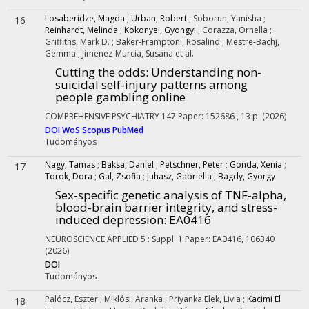
Losaberidze, Magda
;
Urban, Robert
;
Soborun, Yanisha
;
16
Reinhardt, Melinda
;
Kokonyei, Gyongyi
;
Corazza, Ornella
;
Griffiths, Mark D.
;
Baker-Framptoni, Rosalind
;
Mestre-Bachj,
Gemma
;
Jimenez-Murcia, Susana
et al.
Cutting the odds: Understanding non-
suicidal self-injury patterns among
people gambling online
COMPREHENSIVE PSYCHIATRY
147
Paper: 152686 , 13 p.
(2026)
DOI
WoS
Scopus
PubMed
Tudományos
Nagy, Tamas
;
Baksa, Daniel
;
Petschner, Peter
;
Gonda, Xenia
;
17
Torok, Dora
;
Gal, Zsofia
;
Juhasz, Gabriella
;
Bagdy, Gyorgy
Sex-specific genetic analysis of TNF-alpha,
blood-brain barrier integrity, and stress-
induced depression
: EA0416
NEUROSCIENCE APPLIED
5
:
Suppl. 1
Paper: EA0416, 106340
(2026)
DOI
Tudományos
Palócz, Eszter
;
Miklósi, Aranka
;
Priyanka Elek, Livia
;
Kacimi El
18