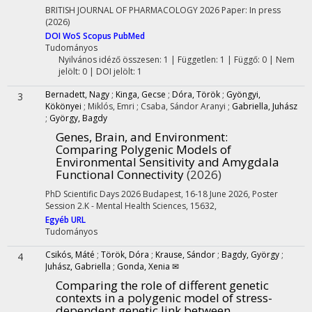
BRITISH JOURNAL OF PHARMACOLOGY
2026
Paper: In press
(2026)
DOI
WoS
Scopus
PubMed
Tudományos
Nyilvános idéző összesen: 1
| Független: 1 | Függő: 0 | Nem
jelölt: 0 | DOI jelölt: 1
Bernadett, Nagy
;
Kinga, Gecse
;
Dóra, Török
;
Gyöngyi,
3
Kökönyei
;
Miklós, Emri
;
Csaba, Sándor Aranyi
;
Gabriella, Juhász
;
György, Bagdy
Genes, Brain, and Environment:
Comparing Polygenic Models of
Environmental Sensitivity and Amygdala
Functional Connectivity
(2026)
PhD Scientific Days 2026 Budapest, 16-18 June 2026
,
Poster
Session 2.K - Mental Health Sciences
,
15632
,
Egyéb URL
Tudományos
Csikós, Máté
;
Török, Dóra
;
Krause, Sándor
;
Bagdy, György
;
4
Juhász, Gabriella
;
Gonda, Xenia ✉
Comparing the role of different genetic
contexts in a polygenic model of stress-
dependent genetic link between