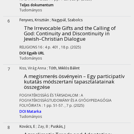
Teljes dokumentum
Tudományos
Fenyves, Krisztián
;
Nagypál, Szabolcs
6
The Irrevocable Gifts and the Calling of
God: Continuity and Discontinuity in
Jewish–Christian Dialogue
RELIGIONS
16
:
4
p. 401 , 18 p.
(2025)
DOI
Egyéb URL
Tudományos
Kiss, Virág Anna
;
Tóth, Miklós Bálint
7
A megismerés ösvényein – Egy participatív
kutatás módszertani tapasztalatainak
összegzése
FOGYATÉKOSSÁG ÉS TÁRSADALOM : A
FOGYATÉKOSSÁGTUDOMÁNY ÉS A GYÓGYPEDAGÓGIA
FOLYÓIRATA
:
1
pp. 51-57. , 7 p.
(2025)
DOI
Matarka
Tudományos
Kovács, E
;
Zay, B
;
Puskás, J
8