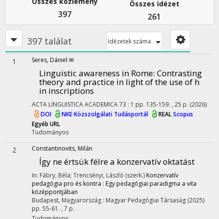
Összes közlemény
Összes idézet
397
261
397 találat
Idézetek száma
Seres, Dániel ✉
1
Linguistic awareness in Rome: Contrasting
theory and practice in light of the use of h
in inscriptions
ACTA LINGUISTICA ACADEMICA
73
:
1
pp. 135-159. , 25 p.
(2026)
DOI
NKE Közszolgálati Tudásportál
REAL
Scopus
Egyéb URL
Tudományos
Constantinovits, Milán
2
Így ne értsük félre a konzervatív oktatást
In: Fábry, Béla; Trencsényi, László (szerk.)
Konzervatív
pedagógia pro és kontra : Egy pedagógiai paradigma a vita
középpontjában
Budapest, Magyarország :
Magyar Pedagógiai Társaság
(2025)
pp. 55-61. , 7 p.
Tudományos