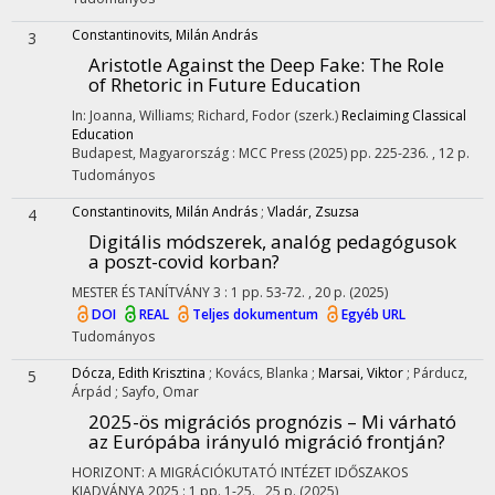
Constantinovits, Milán András
3
Aristotle Against the Deep Fake
: The Role
of Rhetoric in Future Education
In: Joanna, Williams; Richard, Fodor (szerk.)
Reclaiming Classical
Education
Budapest, Magyarország :
MCC Press
(2025)
pp. 225-236. , 12 p.
Tudományos
Constantinovits, Milán András
;
Vladár, Zsuzsa
4
Digitális módszerek, analóg pedagógusok
a poszt-covid korban?
MESTER ÉS TANÍTVÁNY
3
:
1
pp. 53-72. , 20 p.
(2025)
DOI
REAL
Teljes dokumentum
Egyéb URL
Tudományos
Dócza, Edith Krisztina
;
Kovács, Blanka
;
Marsai, Viktor
;
Párducz,
5
Árpád
;
Sayfo, Omar
2025-ös migrációs prognózis – Mi várható
az Európába irányuló migráció frontján?
HORIZONT: A MIGRÁCIÓKUTATÓ INTÉZET IDŐSZAKOS
KIADVÁNYA
2025
:
1
pp. 1-25. , 25 p.
(2025)