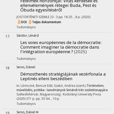
Félelmek horizontjai
: Vitás kérdések és
ellenvélemények rétegei Buda, Pest és
Óbuda egyesítéséről
JOGTÖRTÉNETI SZEMLE
23
:
3
pp. 18-25. , 8 p.
(2025)
DOI
Teljes dokumentum
Tudományos
Sándor, Lénárd
17
Les voies européennes de la démocratie
:
Comment imaginer la démocratie dans
l'intégration européenne ?
(2025)
Tudományos
Seres, Dániel
18
Démosthenés stratégiájának vezérfonala a
Leptinés elleni beszédben
In: Lőrinczné, Bencze Edit; Szabó, Andrea (szerk.)
Történelem,
művelődés, politika : tanulmányok Simándi Irén születésnapjára
Székesfehérvár, Magyarország :
Kodolányi University Press
(2025)
371 p.
pp. 55-64. , 10 p.
Tudományos
Seres, Dániel ✉
19