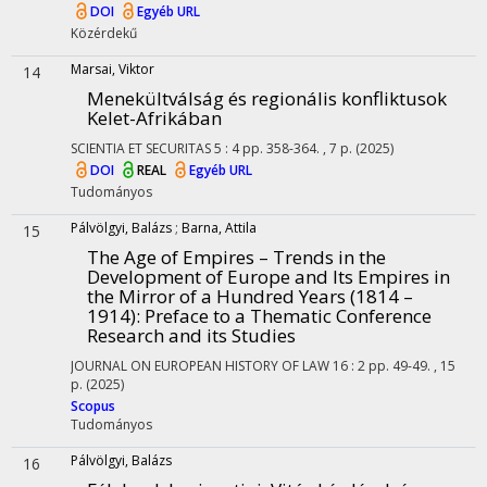
DOI
Egyéb URL
Közérdekű
Marsai, Viktor
14
Menekültválság és regionális konfliktusok
Kelet-Afrikában
SCIENTIA ET SECURITAS
5
:
4
pp. 358-364. , 7 p.
(2025)
DOI
REAL
Egyéb URL
Tudományos
Pálvölgyi, Balázs
;
Barna, Attila
15
The Age of Empires – Trends in the
Development of Europe and Its Empires in
the Mirror of a Hundred Years (1814 –
1914)
: Preface to a Thematic Conference
Research and its Studies
JOURNAL ON EUROPEAN HISTORY OF LAW
16
:
2
pp. 49-49. , 15
p.
(2025)
Scopus
Tudományos
Pálvölgyi, Balázs
16