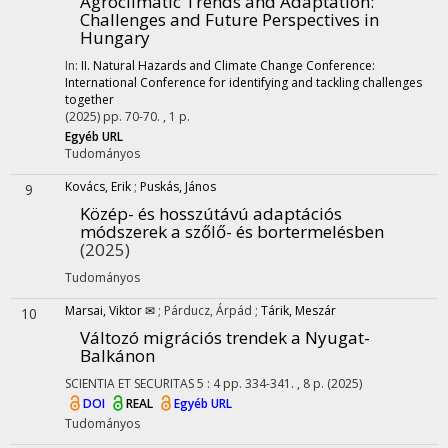
Agroclimatic Trends and Adaptation:
Challenges and Future Perspectives in
Hungary
In:
II. Natural Hazards and Climate Change Conference:
International Conference for identifying and tackling challenges
together
(2025)
pp. 70-70. , 1 p.
Egyéb URL
Tudományos
Kovács, Erik
;
Puskás, János
9
Közép- és hosszútávú adaptációs
módszerek a szőlő- és bortermelésben
(2025)
Tudományos
Marsai, Viktor ✉
;
Párducz, Árpád
;
Tárik, Meszár
10
Változó migrációs trendek a Nyugat-
Balkánon
SCIENTIA ET SECURITAS
5
:
4
pp. 334-341. , 8 p.
(2025)
DOI
REAL
Egyéb URL
Tudományos