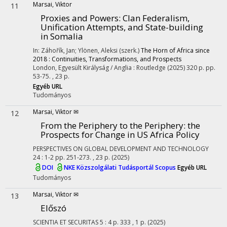
Marsai, Viktor
11
Proxies and Powers: Clan Federalism,
Unification Attempts, and State-building
in Somalia
In: Záhořík, Jan; Ylönen, Aleksi (szerk.)
The Horn of Africa since
2018 : Continuities, Transformations, and Prospects
London, Egyesült Királyság / Anglia :
Routledge
(2025)
320 p.
pp.
53-75. , 23 p.
Egyéb URL
Tudományos
Marsai, Viktor ✉
12
From the Periphery to the Periphery: the
Prospects for Change in US Africa Policy
PERSPECTIVES ON GLOBAL DEVELOPMENT AND TECHNOLOGY
24
:
1-2
pp. 251-273. , 23 p.
(2025)
DOI
NKE Közszolgálati Tudásportál
Scopus
Egyéb URL
Tudományos
Marsai, Viktor ✉
13
Előszó
SCIENTIA ET SECURITAS
5
:
4
p. 333 , 1 p.
(2025)