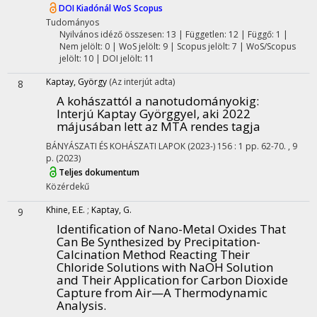
DOI
Kiadónál
WoS
Scopus
Tudományos
Nyilvános idéző összesen: 13
| Független: 12 | Függő: 1 |
Nem jelölt: 0 | WoS jelölt: 9 | Scopus jelölt: 7 | WoS/Scopus
jelölt: 10 | DOI jelölt: 11
Kaptay, György
(Az interjút adta)
8
A kohászattól a nanotudományokig
:
Interjú Kaptay Györggyel, aki 2022
májusában lett az MTA rendes tagja
BÁNYÁSZATI ÉS KOHÁSZATI LAPOK (2023-)
156
:
1
pp. 62-70. , 9
p.
(2023)
Teljes dokumentum
Közérdekű
Khine, E.E.
;
Kaptay, G.
9
Identification of Nano-Metal Oxides That
Can Be Synthesized by Precipitation-
Calcination Method Reacting Their
Chloride Solutions with NaOH Solution
and Their Application for Carbon Dioxide
Capture from Air—A Thermodynamic
Analysis.