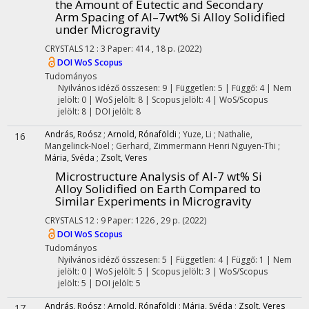
the Amount of Eutectic and Secondary
Arm Spacing of Al–7wt% Si Alloy Solidified
under Microgravity
CRYSTALS
12
:
3
Paper: 414 , 18 p.
(2022)
DOI
WoS
Scopus
Tudományos
Nyilvános idéző összesen: 9
| Független: 5 | Függő: 4 | Nem
jelölt: 0 | WoS jelölt: 8 | Scopus jelölt: 4 | WoS/Scopus
jelölt: 8 | DOI jelölt: 8
András, Roósz
;
Arnold, Rónaföldi
;
Yuze, Li
;
Nathalie,
16
Mangelinck-Noel
;
Gerhard, Zimmermann Henri Nguyen-Thi
;
Mária, Svéda
;
Zsolt, Veres
Microstructure Analysis of Al-7 wt% Si
Alloy Solidified on Earth Compared to
Similar Experiments in Microgravity
CRYSTALS
12
:
9
Paper: 1226 , 29 p.
(2022)
DOI
WoS
Scopus
Tudományos
Nyilvános idéző összesen: 5
| Független: 4 | Függő: 1 | Nem
jelölt: 0 | WoS jelölt: 5 | Scopus jelölt: 3 | WoS/Scopus
jelölt: 5 | DOI jelölt: 5
András, Roósz
;
Arnold, Rónaföldi
;
Mária, Svéda
;
Zsolt, Veres
17