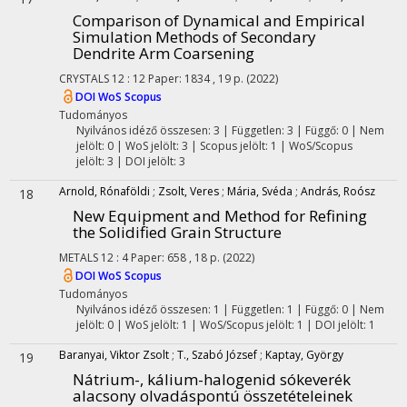
Comparison of Dynamical and Empirical
Simulation Methods of Secondary
Dendrite Arm Coarsening
CRYSTALS
12
:
12
Paper: 1834 , 19 p.
(2022)
DOI
WoS
Scopus
Tudományos
Nyilvános idéző összesen: 3
| Független: 3 | Függő: 0 | Nem
jelölt: 0 | WoS jelölt: 3 | Scopus jelölt: 1 | WoS/Scopus
jelölt: 3 | DOI jelölt: 3
Arnold, Rónaföldi
;
Zsolt, Veres
;
Mária, Svéda
;
András, Roósz
18
New Equipment and Method for Refining
the Solidified Grain Structure
METALS
12
:
4
Paper: 658 , 18 p.
(2022)
DOI
WoS
Scopus
Tudományos
Nyilvános idéző összesen: 1
| Független: 1 | Függő: 0 | Nem
jelölt: 0 | WoS jelölt: 1 | WoS/Scopus jelölt: 1 | DOI jelölt: 1
Baranyai, Viktor Zsolt
;
T., Szabó József
;
Kaptay, György
19
Nátrium-, kálium-halogenid sókeverék
alacsony olvadáspontú összetételeinek