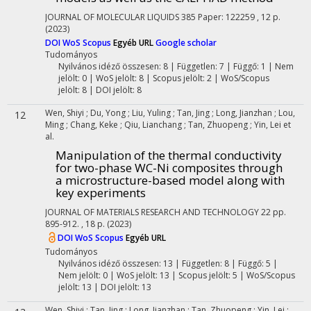
JOURNAL OF MOLECULAR LIQUIDS
385
Paper: 122259 , 12 p.
(2023)
DOI
WoS
Scopus
Egyéb URL
Google scholar
Tudományos
Nyilvános idéző összesen: 8
| Független: 7 | Függő: 1 | Nem
jelölt: 0 | WoS jelölt: 8 | Scopus jelölt: 2 | WoS/Scopus
jelölt: 8 | DOI jelölt: 8
Wen, Shiyi
;
Du, Yong
;
Liu, Yuling
;
Tan, Jing
;
Long, Jianzhan
;
Lou,
12
Ming
;
Chang, Keke
;
Qiu, Lianchang
;
Tan, Zhuopeng
;
Yin, Lei
et
al.
Manipulation of the thermal conductivity
for two-phase WC-Ni composites through
a microstructure-based model along with
key experiments
JOURNAL OF MATERIALS RESEARCH AND TECHNOLOGY
22
pp.
895-912. , 18 p.
(2023)
DOI
WoS
Scopus
Egyéb URL
Tudományos
Nyilvános idéző összesen: 13
| Független: 8 | Függő: 5 |
Nem jelölt: 0 | WoS jelölt: 13 | Scopus jelölt: 5 | WoS/Scopus
jelölt: 13 | DOI jelölt: 13
Wen, Shiyi
;
Tan, Jing
;
Long, Jianzhan
;
Tan, Zhuopeng
;
Yin, Lei
;