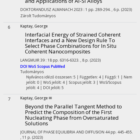
and Applications of Al-Si Alloys
DOKTORANDUSZ ALMANACH
2023
:
1
pp. 289-294. , 6 p.
(2023)
Zárolt
Tudományos
Kaptay, George
6
Interfacial Energy of Strained Coherent
Interfaces and a New Design Rule To
Select Phase Combinations for In Situ
Coherent Nanocomposites
LANGMUIR
39
:
18
pp. 6316-6323. , 8 p.
(2023)
DOI
WoS
Scopus
PubMed
Tudományos
Nyilvános idéző összesen: 5
| Független: 4 | Függő: 1 | Nem
jelölt: 0 | WoS jelölt: 4 | Scopus jelölt: 3 | WoS/Scopus
jelölt: 4 | DOI jelölt: 5
Kaptay, George ✉
7
Beyond the Parallel Tangent Method to
Predict the Composition of the First
Nucleating Phase from Oversaturated
Solutions
JOURNAL OF PHASE EQUILIBRIA AND DIFFUSION
44
pp. 445-455.
, 11 p.
(2023)