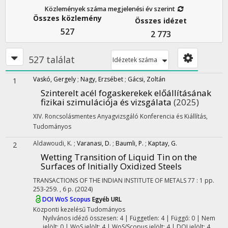
Közlemények száma megjelenési év szerint
Összes közlemény
Összes idézet
527
2 773
527 találat
Idézetek száma
Vaskó, Gergely
;
Nagy, Erzsébet
;
Gácsi, Zoltán
1
Szinterelt acél fogaskerekek előállításának
fizikai szimulációja és vizsgálata
(2025)
XIV. Roncsolásmentes Anyagvizsgáló Konferencia és Kiállítás
,
Tudományos
Aldawoudi, K.
;
Varanasi, D.
;
Baumli, P.
;
Kaptay, G.
2
Wetting Transition of Liquid Tin on the
Surfaces of Initially Oxidized Steels
TRANSACTIONS OF THE INDIAN INSTITUTE OF METALS
77
:
1
pp.
253-259. , 6 p.
(2024)
DOI
WoS
Scopus
Egyéb URL
Központi kezelésű
Tudományos
Nyilvános idéző összesen: 4
| Független: 4 | Függő: 0 | Nem
jelölt: 0 | WoS jelölt: 4 | WoS/Scopus jelölt: 4 | DOI jelölt: 4