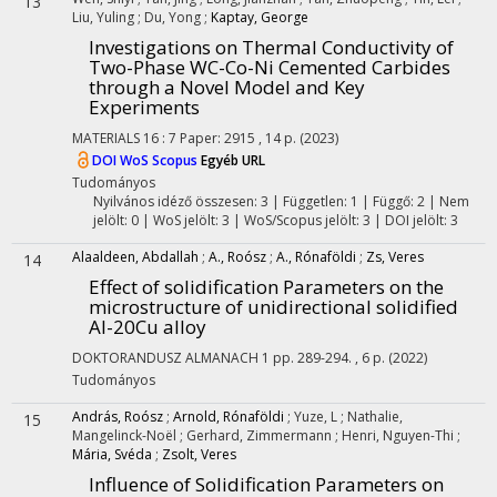
13
Liu, Yuling
;
Du, Yong
;
Kaptay, George
Investigations on Thermal Conductivity of
Two-Phase WC-Co-Ni Cemented Carbides
through a Novel Model and Key
Experiments
MATERIALS
16
:
7
Paper: 2915 , 14 p.
(2023)
DOI
WoS
Scopus
Egyéb URL
Tudományos
Nyilvános idéző összesen: 3
| Független: 1 | Függő: 2 | Nem
jelölt: 0 | WoS jelölt: 3 | WoS/Scopus jelölt: 3 | DOI jelölt: 3
Alaaldeen, Abdallah
;
A., Roósz
;
A., Rónaföldi
;
Zs, Veres
14
Effect of solidification Parameters on the
microstructure of unidirectional solidified
Al-20Cu alloy
DOKTORANDUSZ ALMANACH
1
pp. 289-294. , 6 p.
(2022)
Tudományos
András, Roósz
;
Arnold, Rónaföldi
;
Yuze, L
;
Nathalie,
15
Mangelinck-Noël
;
Gerhard, Zimmermann
;
Henri, Nguyen-Thi
;
Mária, Svéda
;
Zsolt, Veres
Influence of Solidification Parameters on