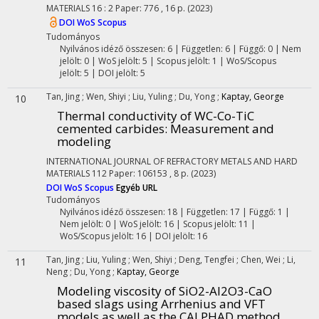
MATERIALS
16
:
2
Paper: 776 , 16 p.
(2023)
DOI
WoS
Scopus
Tudományos
Nyilvános idéző összesen: 6
| Független: 6 | Függő: 0 | Nem
jelölt: 0 | WoS jelölt: 5 | Scopus jelölt: 1 | WoS/Scopus
jelölt: 5 | DOI jelölt: 5
Tan, Jing
;
Wen, Shiyi
;
Liu, Yuling
;
Du, Yong
;
Kaptay, George
10
Thermal conductivity of WC-Co-TiC
cemented carbides: Measurement and
modeling
INTERNATIONAL JOURNAL OF REFRACTORY METALS AND HARD
MATERIALS
112
Paper: 106153 , 8 p.
(2023)
DOI
WoS
Scopus
Egyéb URL
Tudományos
Nyilvános idéző összesen: 18
| Független: 17 | Függő: 1 |
Nem jelölt: 0 | WoS jelölt: 16 | Scopus jelölt: 11 |
WoS/Scopus jelölt: 16 | DOI jelölt: 16
Tan, Jing
;
Liu, Yuling
;
Wen, Shiyi
;
Deng, Tengfei
;
Chen, Wei
;
Li,
11
Neng
;
Du, Yong
;
Kaptay, George
Modeling viscosity of SiO2-Al2O3-CaO
based slags using Arrhenius and VFT
models as well as the CALPHAD method