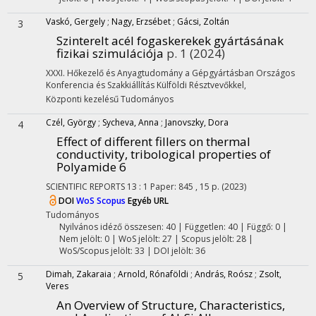
Vaskó, Gergely
;
Nagy, Erzsébet
;
Gácsi, Zoltán
3
Szinterelt acél fogaskerekek gyártásának
fizikai szimulációja
p. 1
(2024)
XXXI. Hőkezelő és Anyagtudomány a Gépgyártásban Országos
Konferencia és Szakkiállítás Külföldi Résztvevőkkel
,
Központi kezelésű
Tudományos
Czél, György
;
Sycheva, Anna
;
Janovszky, Dora
4
Effect of different fillers on thermal
conductivity, tribological properties of
Polyamide 6
SCIENTIFIC REPORTS
13
:
1
Paper: 845 , 15 p.
(2023)
DOI
WoS
Scopus
Egyéb URL
Tudományos
Nyilvános idéző összesen: 40
| Független: 40 | Függő: 0 |
Nem jelölt: 0 | WoS jelölt: 27 | Scopus jelölt: 28 |
WoS/Scopus jelölt: 33 | DOI jelölt: 36
Dimah, Zakaraia
;
Arnold, Rónaföldi
;
András, Roósz
;
Zsolt,
5
Veres
An Overview of Structure, Characteristics,