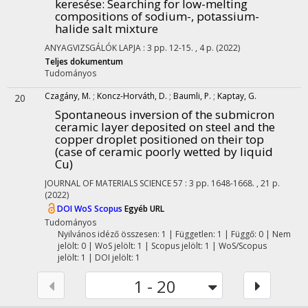
keresése
: Searching for low-melting
compositions of sodium-, potassium-
halide salt mixture
ANYAGVIZSGÁLÓK LAPJA
:
3
pp. 12-15. , 4 p.
(2022)
Teljes dokumentum
Tudományos
Czagány, M.
;
Koncz-Horváth, D.
;
Baumli, P.
;
Kaptay, G.
20
Spontaneous inversion of the submicron
ceramic layer deposited on steel and the
copper droplet positioned on their top
(case of ceramic poorly wetted by liquid
Cu)
JOURNAL OF MATERIALS SCIENCE
57
:
3
pp. 1648-1668. , 21 p.
(2022)
DOI
WoS
Scopus
Egyéb URL
Tudományos
Nyilvános idéző összesen: 1
| Független: 1 | Függő: 0 | Nem
jelölt: 0 | WoS jelölt: 1 | Scopus jelölt: 1 | WoS/Scopus
jelölt: 1 | DOI jelölt: 1
1 - 20