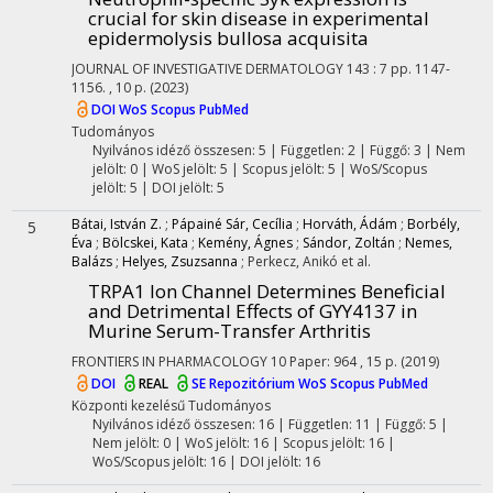
crucial for skin disease in experimental
epidermolysis bullosa acquisita
JOURNAL OF INVESTIGATIVE DERMATOLOGY
143
:
7
pp. 1147-
1156. , 10 p.
(2023)
DOI
WoS
Scopus
PubMed
Tudományos
Nyilvános idéző összesen: 5
| Független: 2 | Függő: 3 | Nem
jelölt: 0 | WoS jelölt: 5 | Scopus jelölt: 5 | WoS/Scopus
jelölt: 5 | DOI jelölt: 5
Bátai, István Z.
;
Pápainé Sár, Cecília
;
Horváth, Ádám
;
Borbély,
5
Éva
;
Bölcskei, Kata
;
Kemény, Ágnes
;
Sándor, Zoltán
;
Nemes,
Balázs
;
Helyes, Zsuzsanna
;
Perkecz, Anikó
et al.
TRPA1 Ion Channel Determines Beneficial
and Detrimental Effects of GYY4137 in
Murine Serum-Transfer Arthritis
FRONTIERS IN PHARMACOLOGY
10
Paper: 964 , 15 p.
(2019)
DOI
REAL
SE Repozitórium
WoS
Scopus
PubMed
Központi kezelésű
Tudományos
Nyilvános idéző összesen: 16
| Független: 11 | Függő: 5 |
Nem jelölt: 0 | WoS jelölt: 16 | Scopus jelölt: 16 |
WoS/Scopus jelölt: 16 | DOI jelölt: 16