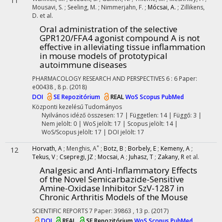
11
Mousavi, S.
;
Seeling, M.
;
Nimmerjahn, F.
;
Mócsai, A.
;
Zillikens,
D.
et al.
Oral administration of the selective
GPR120/FFA4 agonist compound A is not
effective in alleviating tissue inflammation
in mouse models of prototypical
autoimmune diseases
PHARMACOLOGY RESEARCH AND PERSPECTIVES
6
:
6
Paper:
e00438 , 8 p.
(2018)
DOI
SE Repozitórium
REAL
WoS
Scopus
PubMed
Központi kezelésű
Tudományos
Nyilvános idéző összesen: 17
| Független: 14 | Függő: 3 |
Nem jelölt: 0 | WoS jelölt: 17 | Scopus jelölt: 14 |
WoS/Scopus jelölt: 17 | DOI jelölt: 17
*
Horvath, A
;
Menghis, A
;
Botz, B
;
Borbely, E
;
Kemeny, A
;
12
Tekus, V
;
Csepregi, JZ
;
Mocsai, A
;
Juhasz, T
;
Zakany, R
et al.
Analgesic and Anti-Inflammatory Effects
of the Novel Semicarbazide-Sensitive
Amine-Oxidase Inhibitor SzV-1287 in
Chronic Arthritis Models of the Mouse
SCIENTIFIC REPORTS
7
Paper: 39863 , 13 p.
(2017)
DOI
REAL
SE Repozitórium
WoS
Scopus
PubMed