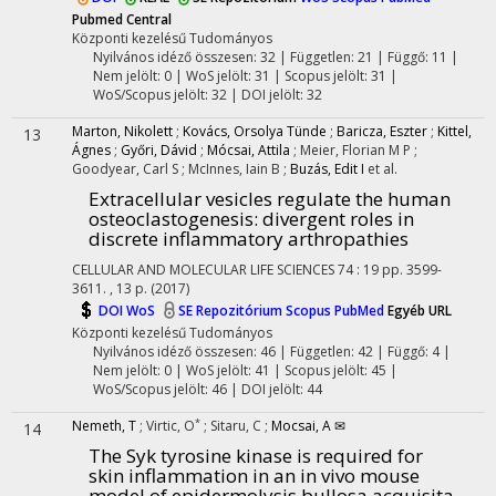
Pubmed Central
Központi kezelésű
Tudományos
Nyilvános idéző összesen: 32
| Független: 21 | Függő: 11 |
Nem jelölt: 0 | WoS jelölt: 31 | Scopus jelölt: 31 |
WoS/Scopus jelölt: 32 | DOI jelölt: 32
Marton, Nikolett
;
Kovács, Orsolya Tünde
;
Baricza, Eszter
;
Kittel,
13
Ágnes
;
Győri, Dávid
;
Mócsai, Attila
;
Meier, Florian M P
;
Goodyear, Carl S
;
McInnes, Iain B
;
Buzás, Edit I
et al.
Extracellular vesicles regulate the human
osteoclastogenesis: divergent roles in
discrete inflammatory arthropathies
CELLULAR AND MOLECULAR LIFE SCIENCES
74
:
19
pp. 3599-
3611. , 13 p.
(2017)
DOI
WoS
SE Repozitórium
Scopus
PubMed
Egyéb URL
Központi kezelésű
Tudományos
Nyilvános idéző összesen: 46
| Független: 42 | Függő: 4 |
Nem jelölt: 0 | WoS jelölt: 41 | Scopus jelölt: 45 |
WoS/Scopus jelölt: 46 | DOI jelölt: 44
*
Nemeth, T
;
Virtic, O
;
Sitaru, C
;
Mocsai, A ✉
14
The Syk tyrosine kinase is required for
skin inflammation in an in vivo mouse
model of epidermolysis bullosa acquisita