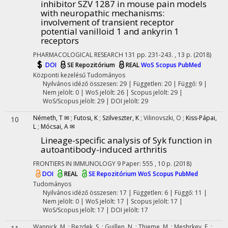
inhibitor SZV 1287 in mouse pain models
with neuropathic mechanisms:
involvement of transient receptor
potential vanilloid 1 and ankyrin 1
receptors
PHARMACOLOGICAL RESEARCH
131
pp. 231-243. , 13 p.
(2018)
DOI
SE Repozitórium
REAL
WoS
Scopus
PubMed
Központi kezelésű
Tudományos
Nyilvános idéző összesen: 29
| Független: 20 | Függő: 9 |
Nem jelölt: 0 | WoS jelölt: 26 | Scopus jelölt: 29 |
WoS/Scopus jelölt: 29 | DOI jelölt: 29
Németh, T ✉
;
Futosi, K
;
Szilveszter, K
;
Vilinovszki, O
;
Kiss-Pápai,
10
L
;
Mócsai, A ✉
Lineage-specific analysis of Syk function in
autoantibody-induced arthritis
FRONTIERS IN IMMUNOLOGY
9
Paper: 555 , 10 p.
(2018)
DOI
REAL
SE Repozitórium
WoS
Scopus
PubMed
Tudományos
Nyilvános idéző összesen: 17
| Független: 6 | Függő: 11 |
Nem jelölt: 0 | WoS jelölt: 17 | Scopus jelölt: 17 |
WoS/Scopus jelölt: 17 | DOI jelölt: 17
Wannick, M.
;
Bezdek, S.
;
Guillen, N.
;
Thieme, M.
;
Meshrkey, F.
;