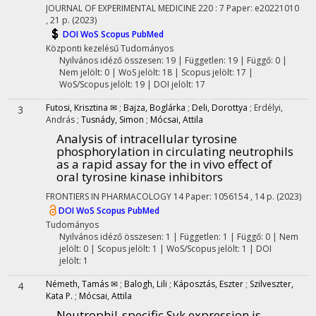
JOURNAL OF EXPERIMENTAL MEDICINE
220
:
7
Paper: e20221010
, 21 p.
(2023)
DOI
WoS
Scopus
PubMed
Központi kezelésű
Tudományos
Nyilvános idéző összesen: 19
| Független: 19 | Függő: 0 |
Nem jelölt: 0 | WoS jelölt: 18 | Scopus jelölt: 17 |
WoS/Scopus jelölt: 19 | DOI jelölt: 17
Futosi, Krisztina ✉
;
Bajza, Boglárka
;
Deli, Dorottya
;
Erdélyi,
3
András
;
Tusnády, Simon
;
Mócsai, Attila
Analysis of intracellular tyrosine
phosphorylation in circulating neutrophils
as a rapid assay for the in vivo effect of
oral tyrosine kinase inhibitors
FRONTIERS IN PHARMACOLOGY
14
Paper: 1056154 , 14 p.
(2023)
DOI
WoS
Scopus
PubMed
Tudományos
Nyilvános idéző összesen: 1
| Független: 1 | Függő: 0 | Nem
jelölt: 0 | Scopus jelölt: 1 | WoS/Scopus jelölt: 1 | DOI
jelölt: 1
Németh, Tamás ✉
;
Balogh, Lili
;
Káposztás, Eszter
;
Szilveszter,
4
Kata P.
;
Mócsai, Attila
Neutrophil-specific Syk expression is