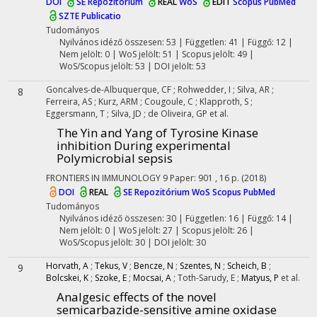
DOI
SE Repozitórium
REAL
WoS
EDIT
Scopus
PubMed
SZTE Publicatio
Tudományos
Nyilvános idéző összesen: 53
| Független: 41 | Függő: 12 |
Nem jelölt: 0 | WoS jelölt: 51 | Scopus jelölt: 49 |
WoS/Scopus jelölt: 53 | DOI jelölt: 53
Goncalves-de-Albuquerque, CF
;
Rohwedder, I
;
Silva, AR
;
8
Ferreira, AS
;
Kurz, ARM
;
Cougoule, C
;
Klapproth, S
;
Eggersmann, T
;
Silva, JD
;
de Oliveira, GP
et al.
The Yin and Yang of Tyrosine Kinase
inhibition During experimental
Polymicrobial sepsis
FRONTIERS IN IMMUNOLOGY
9
Paper: 901 , 16 p.
(2018)
DOI
REAL
SE Repozitórium
WoS
Scopus
PubMed
Tudományos
Nyilvános idéző összesen: 30
| Független: 16 | Függő: 14 |
Nem jelölt: 0 | WoS jelölt: 27 | Scopus jelölt: 26 |
WoS/Scopus jelölt: 30 | DOI jelölt: 30
Horvath, A
;
Tekus, V
;
Bencze, N
;
Szentes, N
;
Scheich, B
;
9
Bolcskei, K
;
Szoke, E
;
Mocsai, A
;
Toth-Sarudy, E
;
Matyus, P
et al.
Analgesic effects of the novel
semicarbazide-sensitive amine oxidase