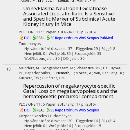
;
Albert, M
;
Krenács, T
;
Szénási, G
;
Hamar, P ✉
Urine/Plasma Neutrophil Gelatinase
Associated Lipocalin Ratio Is a Sensitive
and Specific Marker of Subclinical Acute
Kidney Injury in Mice
PLOS ONE
11
:
1
Paper: e0148043 , 16 p.
(2016)
DOI
REAL
SE Repozitórium
WoS
Scopus
PubMed
Tudományos
Nyilvános idéző összesen: 37
| Független: 29 | Függő: 8 |
Nem jelölt: 0 | WoS jelölt: 35 | Scopus jelölt: 35 |
WoS/Scopus jelölt: 36 | DOI jelölt: 36
Meinders, M
;
Hoogenboezem, M
;
Scheenstra, MR
;
De Cuyper,
19
IM
;
Papadopoulos, P
;
Németh, T
;
Mócsai, A
;
Van, Den Berg TK
;
Kuijpers, TW
;
Gutiérrez, L ✉
Repercussion of megakaryocyte-specific
Gata1 Loss on megakaryopoiesis and the
hematopoietic precursor compartment
PLOS ONE
11
:
5
Paper: e0154342 , 17 p.
(2016)
DOI
REAL
SE Repozitórium
WoS
Scopus
Központi kezelésű
Tudományos
Nyilvános idéző összesen: 20
| Független: 16 | Függő: 4 |
Nem jelölt: 0 | WoS jelölt: 16 | Scopus jelölt: 15 |