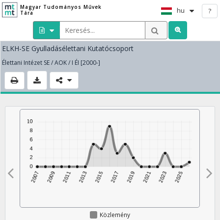
Magyar Tudományos Művek
hu
?
Tára
ELKH-SE Gyulladásélettani Kutatócsoport
Élettani Intézet SE / AOK / I ÉI [2000-]
Közlemény