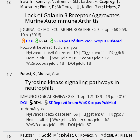
Botz, B
;
Kemeny, A
;
Brunner, SM
;
Locker, F
;
Csepregi, J
;
16
Mocsai, A
;
Pinter, E
;
McDougall, JJ
;
Kofler, B ✉
;
Helyes, Z
Lack of Galanin 3 Receptor Aggravates
Murine Autoimmune Arthritis
JOURNAL OF MOLECULAR NEUROSCIENCE
59
:
2
pp. 260-269. ,
10 p.
(2016)
DOI
REAL
SE Repozitórium
WoS
Scopus
PubMed
Központi kezelésű
Tudományos
Nyilvános idéző összesen: 19
| Független: 11 | Függő: 8 |
Nem jelölt: 0 | WoS jelölt: 18 | Scopus jelölt: 17 |
WoS/Scopus jelölt: 18 | DOI jelölt: 18
Futosi, K
;
Mócsai, A ✉
17
Tyrosine kinase signaling pathways in
neutrophils
IMMUNOLOGICAL REVIEWS
273
:
1
pp. 121-139. , 19 p.
(2016)
DOI
REAL
SE Repozitórium
WoS
Scopus
PubMed
Tudományos
Nyilvános idéző összesen: 68
| Független: 61 | Függő: 7 |
Nem jelölt: 0 | WoS jelölt: 65 | Scopus jelölt: 62 |
WoS/Scopus jelölt: 68 | DOI jelölt: 67
*
Kaucsár, T
;
Godó, M
;
Révész, C
;
Kovács, M
;
Mócsai, A
;
Kiss, N
18