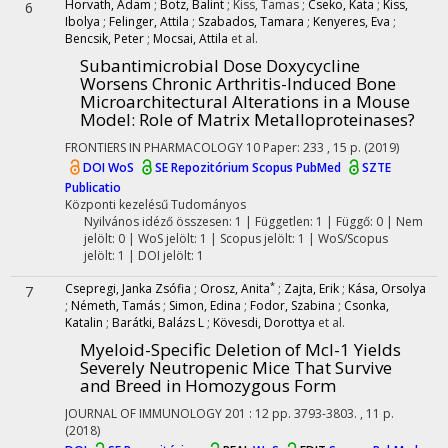
Horvath, Adam
;
Botz, Balint
;
Kiss, Tamas
;
Cseko, Kata
;
Kiss,
6
Ibolya
;
Felinger, Attila
;
Szabados, Tamara
;
Kenyeres, Eva
;
Bencsik, Peter
;
Mocsai, Attila
et al.
Subantimicrobial Dose Doxycycline
Worsens Chronic Arthritis-Induced Bone
Microarchitectural Alterations in a Mouse
Model: Role of Matrix Metalloproteinases?
FRONTIERS IN PHARMACOLOGY
10
Paper: 233 , 15 p.
(2019)
DOI
WoS
SE Repozitórium
Scopus
PubMed
SZTE
Publicatio
Központi kezelésű
Tudományos
Nyilvános idéző összesen: 1
| Független: 1 | Függő: 0 | Nem
jelölt: 0 | WoS jelölt: 1 | Scopus jelölt: 1 | WoS/Scopus
jelölt: 1 | DOI jelölt: 1
*
Csepregi, Janka Zsófia
;
Orosz, Anita
;
Zajta, Erik
;
Kása, Orsolya
7
;
Németh, Tamás
;
Simon, Edina
;
Fodor, Szabina
;
Csonka,
Katalin
;
Barátki, Balázs L
;
Kövesdi, Dorottya
et al.
Myeloid-Specific Deletion of Mcl-1 Yields
Severely Neutropenic Mice That Survive
and Breed in Homozygous Form
JOURNAL OF IMMUNOLOGY
201
:
12
pp. 3793-3803. , 11 p.
(2018)