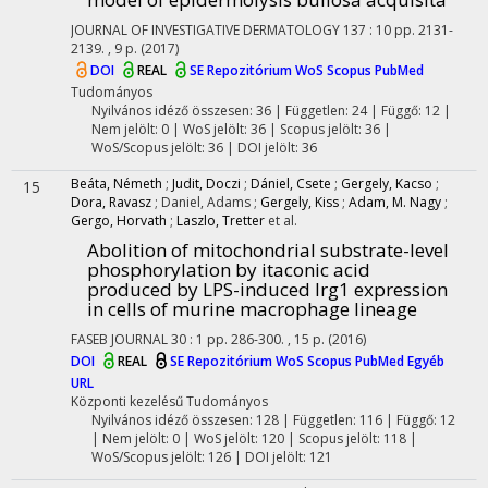
JOURNAL OF INVESTIGATIVE DERMATOLOGY
137
:
10
pp. 2131-
2139. , 9 p.
(2017)
DOI
REAL
SE Repozitórium
WoS
Scopus
PubMed
Tudományos
Nyilvános idéző összesen: 36
| Független: 24 | Függő: 12 |
Nem jelölt: 0 | WoS jelölt: 36 | Scopus jelölt: 36 |
WoS/Scopus jelölt: 36 | DOI jelölt: 36
Beáta, Németh
;
Judit, Doczi
;
Dániel, Csete
;
Gergely, Kacso
;
15
Dora, Ravasz
;
Daniel, Adams
;
Gergely, Kiss
;
Adam, M. Nagy
;
Gergo, Horvath
;
Laszlo, Tretter
et al.
Abolition of mitochondrial substrate-level
phosphorylation by itaconic acid
produced by LPS-induced Irg1 expression
in cells of murine macrophage lineage
FASEB JOURNAL
30
:
1
pp. 286-300. , 15 p.
(2016)
DOI
REAL
SE Repozitórium
WoS
Scopus
PubMed
Egyéb
URL
Központi kezelésű
Tudományos
Nyilvános idéző összesen: 128
| Független: 116 | Függő: 12
| Nem jelölt: 0 | WoS jelölt: 120 | Scopus jelölt: 118 |
WoS/Scopus jelölt: 126 | DOI jelölt: 121