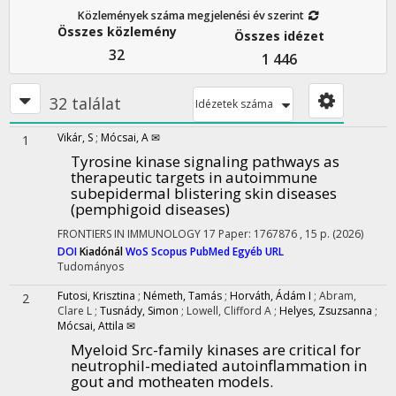
Közlemények száma megjelenési év szerint
Összes közlemény
Összes idézet
32
1 446
32 találat
Idézetek száma
Vikár, S
;
Mócsai, A ✉
1
Tyrosine kinase signaling pathways as
therapeutic targets in autoimmune
subepidermal blistering skin diseases
(pemphigoid diseases)
FRONTIERS IN IMMUNOLOGY
17
Paper: 1767876 , 15 p.
(2026)
DOI
Kiadónál
WoS
Scopus
PubMed
Egyéb URL
Tudományos
Futosi, Krisztina
;
Németh, Tamás
;
Horváth, Ádám I
;
Abram,
2
Clare L
;
Tusnády, Simon
;
Lowell, Clifford A
;
Helyes, Zsuzsanna
;
Mócsai, Attila ✉
Myeloid Src-family kinases are critical for
neutrophil-mediated autoinflammation in
gout and motheaten models.