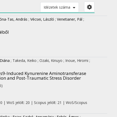
Idézetek száma
óna-Tas, András
;
Vécsei, László
;
Venetianer, Pál
;
téből
 Diána
;
Takeda, Keiko
;
Ozaki, Kinuyo
;
Inoue, Hiromi
;
Cas9-Induced Kynurenine Aminotransferase
ion and Post-Traumatic Stress Disorder
5)
 0 | WoS jelölt: 20 | Scopus jelölt: 21 | WoS/Scopus
Mónika
;
Fejes-Szabó, Annamária
;
Fehér, Ágnes
;