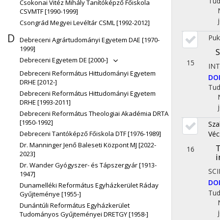
Tu
Csokonai Vitéz Mihály Tanítóképző Főiskola
CSVMTF [1990-1999]
Csongrád Megyei Levéltár CSML [1992-2012]
D
Puk
Debreceni Agrártudományi Egyetem DAE [1970-
1999]
S
Debreceni Egyetem DE [2000-]
15
IN
Debreceni Református Hittudományi Egyetem
DO
DRHE [2012-]
Tu
Debreceni Református Hittudományi Egyetem
DRHE [1993-2011]
Debreceni Református Theologiai Akadémia DRTA
[1950-1992]
Sza
Véc
Debreceni Tantóképző Főiskola DTF [1976-1989]
Dr. Manninger Jenő Baleseti Központ MJ [2022-
T
16
2023]
i
Dr. Wander Gyógyszer- és Tápszergyár [1913-
SCI
1947]
DO
Dunamelléki Református Egyházkerület Ráday
Tu
Gyűjteménye [1955-]
Dunántúli Református Egyházkerület
Tudományos Gyűjteményei DRETGY [1958-]