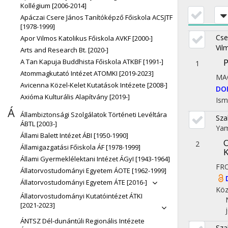
Kollégium [2006-2014]
Apáczai Csere János Tanítóképző Főiskola ACSJTF
[1978-1999]
Cse
Apor Vilmos Katolikus Főiskola AVKF [2000-]
Vil
Arts and Research Bt. [2020-]
P
A Tan Kapuja Buddhista Főiskola ATKBF [1991-]
1
Atommagkutató Intézet ATOMKI [2019-2023]
MA
Avicenna Közel-Kelet Kutatások Intézete [2008-]
DO
Axióma Kulturális Alapítvány [2019-]
Ism
Á
Állambiztonsági Szolgálatok Történeti Levéltára
Sza
ÁBTL [2003-]
Ya
Állami Balett Intézet ÁBI [1950-1990]
O
2
Államigazgatási Főiskola ÁF [1978-1999]
K
Állami Gyermeklélektani Intézet ÁGyI [1943-1964]
FR
Állatorvostudományi Egyetem ÁOTE [1962-1999]
Állatorvostudományi Egyetem ÁTE [2016-]
Köz
Állatorvostudományi Kutatóintézet ÁTKI
[2021-2023]
ÁNTSZ Dél-dunántúli Regionális Intézete
Sza