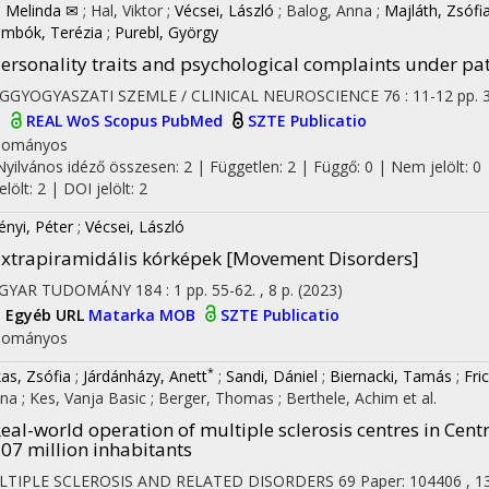
, Melinda ✉
;
Hal, Viktor
;
Vécsei, László
;
Balog, Anna
;
Majláth, Zsófi
mbók, Terézia
;
Purebl, György
on
ersonality traits and psychological complaints under pa
EGGYOGYASZATI SZEMLE / CLINICAL NEUROSCIENCE
76
:
11-12
pp. 
I
REAL
WoS
Scopus
PubMed
SZTE Publicatio
dományos
Nyilvános idéző összesen: 2
| Független: 2 | Függő: 0 | Nem jelölt: 0 
jelölt: 2 | DOI jelölt: 2
vényi, Péter
;
Vécsei, László
xtrapiramidális kórképek [Movement Disorders]
GYAR TUDOMÁNY
184
:
1
pp. 55-62. , 8 p.
(2023)
I
Egyéb URL
Matarka
MOB
SZTE Publicatio
dományos
*
as, Zsófia
;
Járdánházy, Anett
;
Sandi, Dániel
;
Biernacki, Tamás
;
Fri
ina
;
Kes, Vanja Basic
;
Berger, Thomas
;
Berthele, Achim
et al.
eal-world operation of multiple sclerosis centres in Cen
07 million inhabitants
LTIPLE SCLEROSIS AND RELATED DISORDERS
69
Paper: 104406 , 1