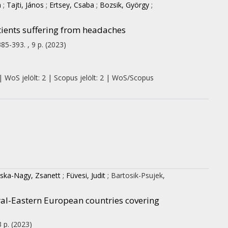
a
;
Tajti, János
;
Ertsey, Csaba
;
Bozsik, György
;
tients suffering from headaches
385-393. , 9 p.
(2023)
| WoS jelölt: 2 | Scopus jelölt: 2 | WoS/Scopus
cska-Nagy, Zsanett
;
Füvesi, Judit
;
Bartosik-Psujek,
tral-Eastern European countries covering
3 p.
(2023)