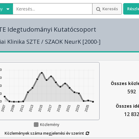
ny
Keresés
Részl
TE Idegtudományi Kutatócsoport
ai Klinika SZTE / SZAOK NeurK [2000-]
Összes köz
592
Összes id
12 83
Közlemény
Közlemények száma megjelenési év szerint