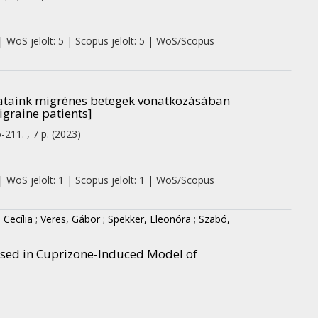
| WoS jelölt: 5 | Scopus jelölt: 5 | WoS/Scopus
talataink migrénes betegek vonatkozásában
igraine patients]
-211. , 7 p.
(2023)
| WoS jelölt: 1 | Scopus jelölt: 1 | WoS/Scopus
 Cecília
;
Veres, Gábor
;
Spekker, Eleonóra
;
Szabó,
sed in Cuprizone-Induced Model of