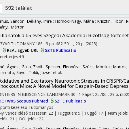
592 találat
rnus, Sándor
;
Dékány, Imre
;
Homoki-Nagy, Mária
;
Krisztin, Tibor
;
R
mányi, Márton
illanatok a 65 éves Szegedi Akadémiai Bizottság történe
GYAR TUDOMÁNY
186
:
3
pp. 482-501. , 20 p.
(2025)
I
REAL
Egyéb URL
SZTE Publicatio
eretterjesztő
bó, Ágnes
;
Galla, Zsolt
;
Spekker, Eleonóra
;
Szűcs, Mónika
;
Martos,
mamoto, Sayo
;
Toldi, József
et al.
xidative and Excitatory Neurotoxic Stresses in CRISPR/
nockout Mice: A Novel Model for Despair-Based Depress
ONTIERS IN BIOSCIENCE-LANDMARK
30
:
1
Paper: 25706 , 29 p.
(202
DOI
WoS
Scopus
PubMed
SZTE Publicatio
ponti kezelésű
Tudományos
Nyilvános idéző összesen: 22
| Független: 5 | Függő: 17 | Nem jelölt:
jelölt: 21 | DOI jelölt: 22
bó, Ágnes
;
Galla, Zsolt
;
Spekker, Eleonóra
;
Martos, Diána
;
Szűcs, 