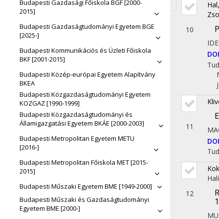
Budapesti Gazdasági Főiskola BGF [2000-
Hal
Toggle
2015]
Zso
navigati
Budapesti Gazdaságtudományi Egyetem BGE
P
10
[2025-]
ID
Budapesti Kommunikációs és Üzleti Főiskola
DO
BKF [2001-2015]
Tu
Budapesti Közép-európai Egyetem Alapítvány
BKEA
Budapesti Közgazdaságtudományi Egyetem
Kli
KOZGAZ [1990-1999]
E
Budapesti Közgazdaságtudományi és
Államigazgatási Egyetem BKÁE [2000-2003]
11
MA
Budapesti Metropolitan Egyetem METU
DO
[2016-]
Tu
Budapesti Metropolitan Főiskola MET [2015-
Kok
2015]
Hal
Budapesti Műszaki Egyetem BME [1949-2000]
R
12
Budapesti Műszaki és Gazdaságtudományi
1
Egyetem BME [2000-]
MU