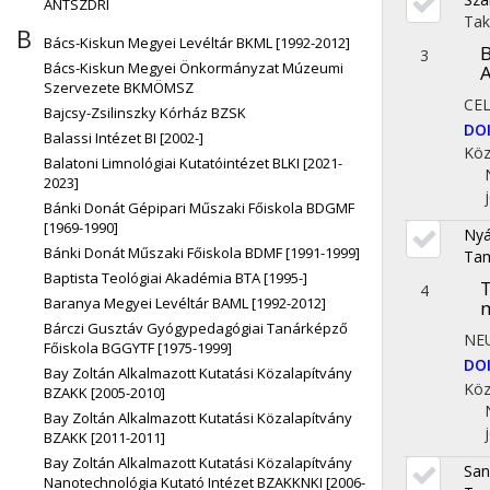
ÁNTSZDRI
Tak
B
Bács-Kiskun Megyei Levéltár BKML [1992-2012]
B
3
Bács-Kiskun Megyei Önkormányzat Múzeumi
A
Szervezete BKMÖMSZ
CE
Bajcsy-Zsilinszky Kórház BZSK
DO
Balassi Intézet BI [2002-]
Köz
Balatoni Limnológiai Kutatóintézet BLKI [2021-
2023]
Bánki Donát Gépipari Műszaki Főiskola BDGMF
[1969-1990]
Nyár
Bánki Donát Műszaki Főiskola BDMF [1991-1999]
Ta
Baptista Teológiai Akadémia BTA [1995-]
T
4
Baranya Megyei Levéltár BAML [1992-2012]
m
Bárczi Gusztáv Gyógypedagógiai Tanárképző
NE
Főiskola BGGYTF [1975-1999]
DO
Bay Zoltán Alkalmazott Kutatási Közalapítvány
Köz
BZAKK [2005-2010]
Bay Zoltán Alkalmazott Kutatási Közalapítvány
BZAKK [2011-2011]
Bay Zoltán Alkalmazott Kutatási Közalapítvány
San
Nanotechnológia Kutató Intézet BZAKKNKI [2006-