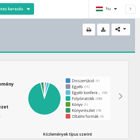
hu
etes keresés
?
Disszertáció
(1)
lemény
Egyéb
(11)
Egyéb konferenciaközlemény
(18)
Folyóiratcikk
(539)
Könyv
(1)
ézet
Könyvrészlet
(19)
2
Oltalmi formák
(3)
Közlemények típus szerint