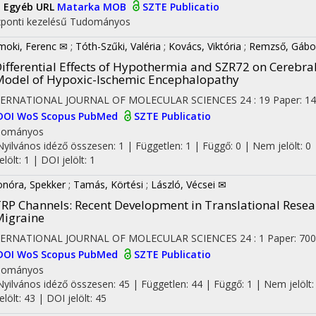
I
Egyéb URL
Matarka
MOB
SZTE Publicatio
ponti kezelésű
Tudományos
oki, Ferenc ✉
;
Tóth-Szűki, Valéria
;
Kovács, Viktória
;
Remzső, Gábo
ifferential Effects of Hypothermia and SZR72 on Cerebral
odel of Hypoxic-Ischemic Encephalopathy
TERNATIONAL JOURNAL OF MOLECULAR SCIENCES
24
:
19
Paper: 14
DOI
WoS
Scopus
PubMed
SZTE Publicatio
dományos
Nyilvános idéző összesen: 1
| Független: 1 | Függő: 0 | Nem jelölt: 0 
jelölt: 1 | DOI jelölt: 1
onóra, Spekker
;
Tamás, Körtési
;
László, Vécsei ✉
RP Channels: Recent Development in Translational Resea
igraine
TERNATIONAL JOURNAL OF MOLECULAR SCIENCES
24
:
1
Paper: 700
DOI
WoS
Scopus
PubMed
SZTE Publicatio
dományos
Nyilvános idéző összesen: 45
| Független: 44 | Függő: 1 | Nem jelölt:
jelölt: 43 | DOI jelölt: 45