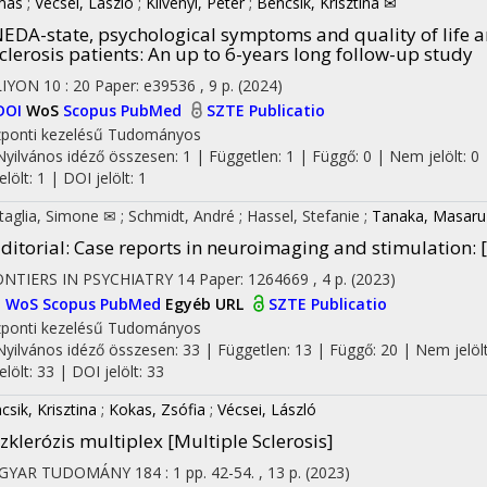
más
;
Vécsei, László
;
Klivényi, Péter
;
Bencsik, Krisztina ✉
EDA-state, psychological symptoms and quality of life a
clerosis patients: An up to 6-years long follow-up study
LIYON
10
:
20
Paper: e39536 , 9 p.
(2024)
DOI
WoS
Scopus
PubMed
SZTE Publicatio
ponti kezelésű
Tudományos
Nyilvános idéző összesen: 1
| Független: 1 | Függő: 0 | Nem jelölt: 0 
jelölt: 1 | DOI jelölt: 1
taglia, Simone ✉
;
Schmidt, André
;
Hassel, Stefanie
;
Tanaka, Masaru
ditorial: Case reports in neuroimaging and stimulation
:
NTIERS IN PSYCHIATRY
14
Paper: 1264669 , 4 p.
(2023)
I
WoS
Scopus
PubMed
Egyéb URL
SZTE Publicatio
ponti kezelésű
Tudományos
Nyilvános idéző összesen: 33
| Független: 13 | Függő: 20 | Nem jelölt
jelölt: 33 | DOI jelölt: 33
csik, Krisztina
;
Kokas, Zsófia
;
Vécsei, László
zklerózis multiplex [Multiple Sclerosis]
GYAR TUDOMÁNY
184
:
1
pp. 42-54. , 13 p.
(2023)