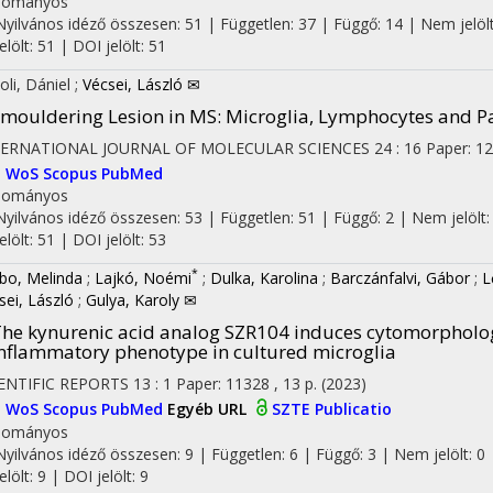
dományos
Nyilvános idéző összesen: 51
| Független: 37 | Függő: 14 | Nem jelölt
jelölt: 51 | DOI jelölt: 51
oli, Dániel
;
Vécsei, László ✉
mouldering Lesion in MS
: Microglia, Lymphocytes and 
TERNATIONAL JOURNAL OF MOLECULAR SCIENCES
24
:
16
Paper: 12
I
WoS
Scopus
PubMed
dományos
Nyilvános idéző összesen: 53
| Független: 51 | Függő: 2 | Nem jelölt:
jelölt: 51 | DOI jelölt: 53
*
bo, Melinda
;
Lajkó, Noémi
;
Dulka, Karolina
;
Barczánfalvi, Gábor
;
L
sei, László
;
Gulya, Karoly ✉
he kynurenic acid analog SZR104 induces cytomorphologi
nflammatory phenotype in cultured microglia
ENTIFIC REPORTS
13
:
1
Paper: 11328 , 13 p.
(2023)
I
WoS
Scopus
PubMed
Egyéb URL
SZTE Publicatio
dományos
Nyilvános idéző összesen: 9
| Független: 6 | Függő: 3 | Nem jelölt: 0 
jelölt: 9 | DOI jelölt: 9