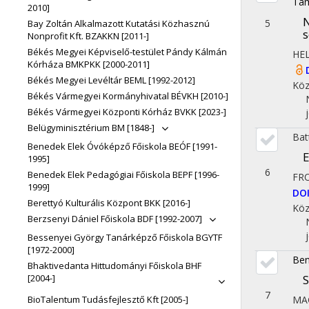
Ta
2010]
N
5
Bay Zoltán Alkalmazott Kutatási Közhasznú
s
Nonprofit Kft. BZAKKN [2011-]
Békés Megyei Képviselő-testület Pándy Kálmán
HE
Kórháza BMKPKK [2000-2011]
Békés Megyei Levéltár BEML [1992-2012]
Köz
Békés Vármegyei Kormányhivatal BÉVKH [2010-]
Békés Vármegyei Központi Kórház BVKK [2023-]
Belügyminisztérium BM [1848-]
Bat
Benedek Elek Óvóképző Főiskola BEÓF [1991-
E
1995]
6
Benedek Elek Pedagógiai Főiskola BEPF [1996-
FRO
1999]
DO
Berettyó Kulturális Központ BKK [2016-]
Köz
Berzsenyi Dániel Főiskola BDF [1992-2007]
Bessenyei György Tanárképző Főiskola BGYTF
[1972-2000]
Ben
Bhaktivedanta Hittudományi Főiskola BHF
S
[2004-]
7
MA
BioTalentum Tudásfejlesztő Kft [2005-]