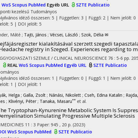
I
WoS
Scopus
PubMed
Egyéb URL
SZTE Publicatio
ponti kezelésű
Tudományos
Nyilvános idéző összesen: 5
| Független: 3 | Függő: 2 | Nem jelölt: 0 
jelölt: 5 | DOI jelölt: 5
nder, Máté
;
Tajti, János
;
Vécsei, László
;
Szok, Délia ✉
ejfájásregiszter kialakításával szerzett szegedi tapasz
Headache registry in Szeged. Experiences regarding to m
EGGYOGYASZATI SZEMLE / CLINICAL NEUROSCIENCE
76
:
5-6
pp. 205
I
REAL
WoS
Scopus
PubMed
Egyéb URL
SZTE Publicatio
dományos
Nyilvános idéző összesen: 1
| Független: 0 | Függő: 1 | Nem jelölt: 0 
jelölt: 1 | DOI jelölt: 1
yák, Helga
;
Galla, Zsolt
;
Nánási, Nikolett
;
Cseh, Edina Katalin
;
Rajda,
**
es
;
Klivényi, Péter
;
Tanaka, Masaru
et al.
he Tryptophan-Kynurenine Metabolic System Is Suppres
emyelination Simulating Progressive Multiple Sclerosis
OMEDICINES
11
:
3
Paper: 945 , 20 p.
(2023)
DOI
WoS
Scopus
PubMed
SZTE Publicatio