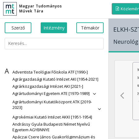
Magyar Tudományos
Közlemé
Művek Tára
Szerző
Intézmény
Témakör
ELKH-SZ
Neurológi
A
Adventista Teológiai Főiskola ATF [1990-]
Agrárgazdasági Kutató Intézet AKI [1954-2021]
Agrárközgazdasági Intézet AKI [2021-]
Agrártudományi Egyetem ATE [1970-1989]
Agrártudományi Kutatóközpont ATK [2019-
2023]
Agrokémiai Kutató Intézet AKKI [1951-1954]
Andrássy Gyula Budapesti Német Nyelvű
Egyetem AGYBNNYE
Apáczai Csere János Gyakorlógimnázium és