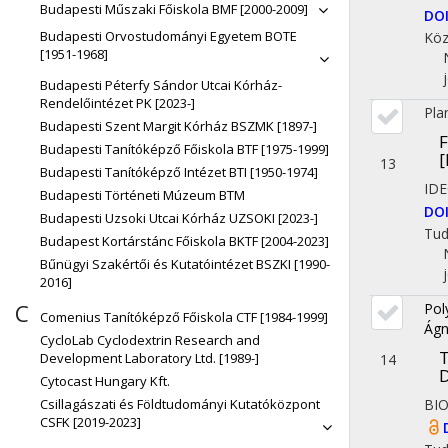
Budapesti Műszaki Főiskola BMF [2000-2009]
DO
Budapesti Orvostudományi Egyetem BOTE
Köz
[1951-1968]
Budapesti Péterfy Sándor Utcai Kórház-
Rendelőintézet PK [2023-]
Pla
Budapesti Szent Margit Kórház BSZMK [1897-]
F
Budapesti Tanítóképző Főiskola BTF [1975-1999]
[
13
Budapesti Tanítóképző Intézet BTI [1950-1974]
ID
Budapesti Történeti Múzeum BTM
DO
Budapesti Uzsoki Utcai Kórház UZSOKI [2023-]
Tu
Budapest Kortárstánc Főiskola BKTF [2004-2023]
Bűnügyi Szakértői és Kutatóintézet BSZKI [1990-
2016]
C
Pol
Comenius Tanítóképző Főiskola CTF [1984-1999]
Ágn
CycloLab Cyclodextrin Research and
T
Development Laboratory Ltd. [1989-]
14
D
Cytocast Hungary Kft.
BI
Csillagászati és Földtudományi Kutatóközpont
CSFK [2019-2023]