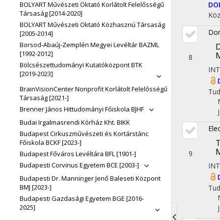
DO
BOLYART Művészeti Oktató Korlátolt Felelősségű
Társaság [2014-2020]
Köz
BOLYART Művészeti Oktató Közhasznú Társaság
Dom
[2005-2014]
Borsod-Abaúj-Zemplén Megyei Levéltár BAZML
D
[1992-2012]
M
8
Bölcsészettudományi Kutatóközpont BTK
IN
[2019-2023]
BrainVisionCenter Nonprofit Korlátolt Felelősségű
Tu
Társaság [2021-]
Brenner János Hittudományi Főiskola BJHF
Budai Irgalmasrendi Kórház Kht. BIKK
Ele
Budapest Cirkuszművészeti és Kortárstánc
T
Főiskola BCKF [2023-]
M
9
Budapest Főváros Levéltára BFL [1901-]
Budapesti Corvinus Egyetem BCE [2003-]
IN
Budapesti Dr. Manninger Jenő Baleseti Központ
BMJ [2023-]
Tu
Budapesti Gazdasági Egyetem BGE [2016-
2025]