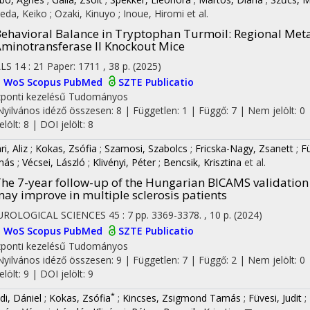
eda, Keiko
;
Ozaki, Kinuyo
;
Inoue, Hiromi
et al.
ehavioral Balance in Tryptophan Turmoil: Regional Meta
minotransferase II Knockout Mice
LLS
14
:
21
Paper: 1711 , 38 p.
(2025)
I
WoS
Scopus
PubMed
SZTE Publicatio
ponti kezelésű
Tudományos
Nyilvános idéző összesen: 8
| Független: 1 | Függő: 7 | Nem jelölt: 0 
jelölt: 8 | DOI jelölt: 8
i, Aliz
;
Kokas, Zsófia
;
Szamosi, Szabolcs
;
Fricska-Nagy, Zsanett
;
Fü
más
;
Vécsei, László
;
Klivényi, Péter
;
Bencsik, Krisztina
et al.
he 7-year follow-up of the Hungarian BICAMS validation 
ay improve in multiple sclerosis patients
UROLOGICAL SCIENCES
45
:
7
pp. 3369-3378. , 10 p.
(2024)
I
WoS
Scopus
PubMed
SZTE Publicatio
ponti kezelésű
Tudományos
Nyilvános idéző összesen: 9
| Független: 7 | Függő: 2 | Nem jelölt: 0 
jelölt: 9 | DOI jelölt: 9
*
di, Dániel
;
Kokas, Zsófia
;
Kincses, Zsigmond Tamás
;
Füvesi, Judit
;