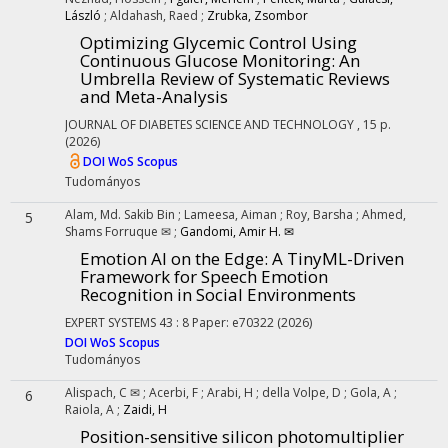
László
;
Aldahash, Raed
;
Zrubka, Zsombor
Optimizing Glycemic Control Using
Continuous Glucose Monitoring: An
Umbrella Review of Systematic Reviews
and Meta-Analysis
JOURNAL OF DIABETES SCIENCE AND TECHNOLOGY
, 15 p.
(2026)
DOI
WoS
Scopus
Tudományos
Alam, Md. Sakib Bin
;
Lameesa, Aiman
;
Roy, Barsha
;
Ahmed,
5
Shams Forruque ✉
;
Gandomi, Amir H. ✉
Emotion AI on the Edge: A TinyML-Driven
Framework for Speech Emotion
Recognition in Social Environments
EXPERT SYSTEMS
43
:
8
Paper: e70322
(2026)
DOI
WoS
Scopus
Tudományos
Alispach, C ✉
;
Acerbi, F
;
Arabi, H
;
della Volpe, D
;
Gola, A
;
6
Raiola, A
;
Zaidi, H
Position-sensitive silicon photomultiplier