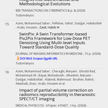
Methodological Evolutions
IEEE TRANSACTIONS ON CYBERNETICS
&
p. &
(2026)
Tudományos
Azimi, Mohammad Saber
;
Felfelian, Vahid
;
Dadgar, Habibollah
15
;
Arabi, Hossein
;
Zaidi, Habib ✉
SwinPix: A Swin Transformer-based
Pix2Pix Framework for Low-Dose PET
Denoising Using Multi-level Inputs
Toward Standard-Dose Quality
JOURNAL OF IMAGING INFORMATICS IN MEDICINE
, 15 p.
(2026)
DOI
WoS
Scopus
Egyéb URL
Tudományos
Azimi, Mohammad Saber
;
Cheraghi, Maryam
;
Ghodsi Rad,
16
Mohammad Ali
;
Bayat, Mohadeseh
;
Alhashim, Maryam
;
Dadgar, Habibollah
;
Alabedi, Mahmoud
;
Ibrahim, Nahid
;
Alwuhaib, Enas
;
Arabi, Hossein
et al.
Impact of partial volume correction on
radiomics reproducibility in theranostic
SPECT/CT imaging
MEDICAL PHYSICS
53
:
4
Paper: e70427 , 14 p.
(2026)