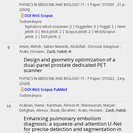
PHYSICS IN MEDICINE AND BIOLOGY
71
:
1
Paper: 015001 , 21 p.
(2026)
DOI
WoS
Scopus
Tudományos
Nyilvános idéző összesen: 2
| Független: 0 | Függő: 2 | Nem
jelölt: 0 | WoS jelölt: 2 | Scopus jelölt: 2 | WoS/Scopus
jelölt: 2 | DOI jelölt: 2
Amini, Mehdi
;
Saberi Manesh, Abdollah
;
Doroud, Katayoun
;
9
Arabi, Hossein
;
Zaidi, Habib ✉
Design and geometry optimization of a
dual-panel prostate dedicated PET
scanner
PHYSICS IN MEDICINE AND BIOLOGY
71
:
7
Paper: 075022 , 24 p.
(2026)
DOI
WoS
Scopus
PubMed
Tudományos
Arabian, Hanie
;
Karimian, Alireza ✉
;
Mansourian, Marjan
;
10
Dehghan, Alireza
;
Etaati, Ebrahim
;
Arabi, Hossein
;
Zaidi, Habib
Enhancing pulmonary embolism
diagnosis: a squeeze-and-attention U-Net
for precise detection and segmentation in