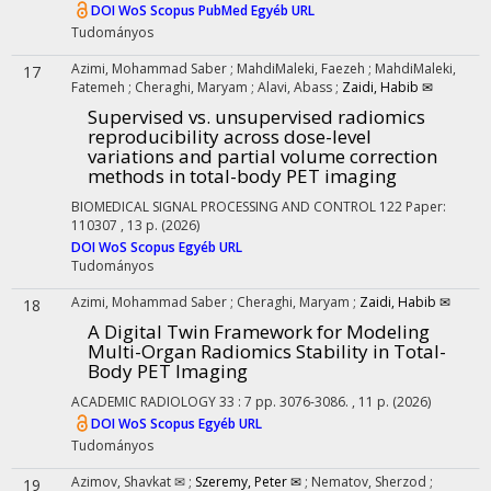
DOI
WoS
Scopus
PubMed
Egyéb URL
Tudományos
Azimi, Mohammad Saber
;
MahdiMaleki, Faezeh
;
MahdiMaleki,
17
Fatemeh
;
Cheraghi, Maryam
;
Alavi, Abass
;
Zaidi, Habib ✉
Supervised vs. unsupervised radiomics
reproducibility across dose-level
variations and partial volume correction
methods in total-body PET imaging
BIOMEDICAL SIGNAL PROCESSING AND CONTROL
122
Paper:
110307 , 13 p.
(2026)
DOI
WoS
Scopus
Egyéb URL
Tudományos
Azimi, Mohammad Saber
;
Cheraghi, Maryam
;
Zaidi, Habib ✉
18
A Digital Twin Framework for Modeling
Multi-Organ Radiomics Stability in Total-
Body PET Imaging
ACADEMIC RADIOLOGY
33
:
7
pp. 3076-3086. , 11 p.
(2026)
DOI
WoS
Scopus
Egyéb URL
Tudományos
Azimov, Shavkat ✉
;
Szeremy, Peter ✉
;
Nematov, Sherzod
;
19