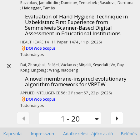
Razzokov, Jamoliddin
;
Daminov, Temurbek
;
Rasulova, Durdona
;
Haidegger, Tamás
Evaluation of Hand Hygiene Technique in
Uzbekistan: First Experience from
Semmelweis Scanner-Based Digital
Assessment in Educational Institutions
HEALTHCARE
14
:
11
Paper: 1474 , 11 p.
(2026)
DOI
WoS
Scopus
Tudományos
Bai, Zhonghai
;
Snášel, Václav ✉
;
Mirjalili, Seyedali
;
Vo, Bay
;
20
Kong, Lingping
;
Wang, Xiaopeng
A novel membrane-inspired evolutionary
algorithm framework for VRPTW
APPLIED INTELLIGENCE
56
:
2
Paper: 57 , 22 p.
(2026)
DOI
WoS
Scopus
Tudományos
1 - 20
Kapcsolat
Impresszum
Adatkezelési tájékoztató
Belépés