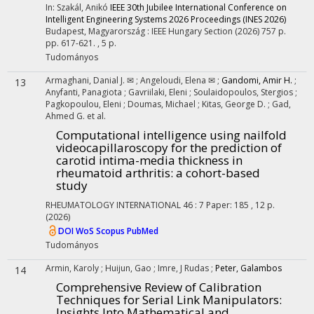
In: Szakál, Anikó
IEEE 30th Jubilee International Conference on
Intelligent Engineering Systems 2026 Proceedings (INES 2026)
Budapest, Magyarország :
IEEE Hungary Section
(2026)
757 p.
pp. 617-621. , 5 p.
Tudományos
Armaghani, Danial J. ✉
;
Angeloudi, Elena ✉
;
Gandomi, Amir H.
;
13
Anyfanti, Panagiota
;
Gavriilaki, Eleni
;
Soulaidopoulos, Stergios
;
Pagkopoulou, Eleni
;
Doumas, Michael
;
Kitas, George D.
;
Gad,
Ahmed G.
et al.
Computational intelligence using nailfold
videocapillaroscopy for the prediction of
carotid intima-media thickness in
rheumatoid arthritis: a cohort-based
study
RHEUMATOLOGY INTERNATIONAL
46
:
7
Paper: 185 , 12 p.
(2026)
DOI
WoS
Scopus
PubMed
Tudományos
Armin, Karoly
;
Huijun, Gao
;
Imre, J Rudas
;
Peter, Galambos
14
Comprehensive Review of Calibration
Techniques for Serial Link Manipulators:
Insights Into Mathematical and