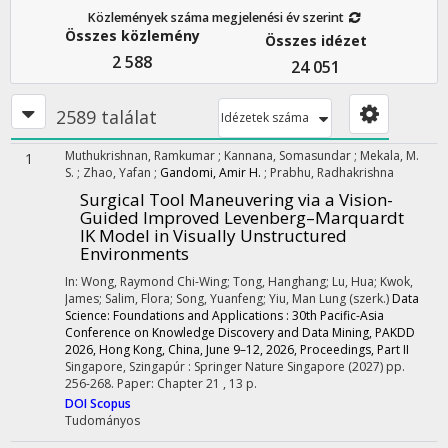
Közlemények száma megjelenési év szerint
Összes közlemény
Összes idézet
2 588
24 051
2589 találat
Idézetek száma
Muthukrishnan, Ramkumar
;
Kannana, Somasundar
;
Mekala, M.
1
S.
;
Zhao, Yafan
;
Gandomi, Amir H.
;
Prabhu, Radhakrishna
Surgical Tool Maneuvering via a Vision-
Guided Improved Levenberg–Marquardt
IK Model in Visually Unstructured
Environments
In: Wong, Raymond Chi-Wing; Tong, Hanghang; Lu, Hua; Kwok,
James; Salim, Flora; Song, Yuanfeng; Yiu, Man Lung (szerk.)
Data
Science: Foundations and Applications : 30th Pacific-Asia
Conference on Knowledge Discovery and Data Mining, PAKDD
2026, Hong Kong, China, June 9–12, 2026, Proceedings, Part II
Singapore, Szingapúr :
Springer Nature Singapore
(2027)
pp.
256-268. Paper: Chapter 21 , 13 p.
DOI
Scopus
Tudományos