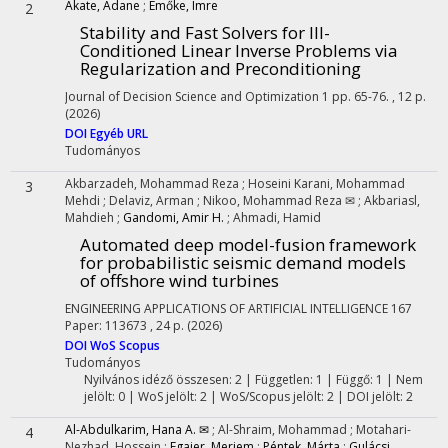
Akate, Adane
;
Emőke, Imre
2
Stability and Fast Solvers for Ill-
Conditioned Linear Inverse Problems via
Regularization and Preconditioning
Journal of Decision Science and Optimization
1
pp. 65-76. , 12 p.
(2026)
DOI
Egyéb URL
Tudományos
Akbarzadeh, Mohammad Reza
;
Hoseini Karani, Mohammad
3
Mehdi
;
Delaviz, Arman
;
Nikoo, Mohammad Reza ✉
;
Akbariasl,
Mahdieh
;
Gandomi, Amir H.
;
Ahmadi, Hamid
Automated deep model-fusion framework
for probabilistic seismic demand models
of offshore wind turbines
ENGINEERING APPLICATIONS OF ARTIFICIAL INTELLIGENCE
167
Paper: 113673 , 24 p.
(2026)
DOI
WoS
Scopus
Tudományos
Nyilvános idéző összesen: 2
| Független: 1 | Függő: 1 | Nem
jelölt: 0 | WoS jelölt: 2 | WoS/Scopus jelölt: 2 | DOI jelölt: 2
Al-Abdulkarim, Hana A. ✉
;
Al-Shraim, Mohammad
;
Motahari-
4
Nezhad, Hossein
;
Fgaier, Meriem
;
Péntek, Márta
;
Gulácsi,