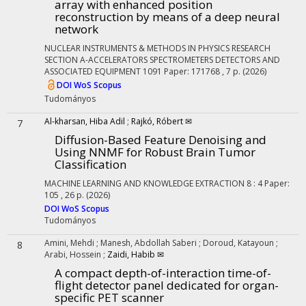
array with enhanced position
reconstruction by means of a deep neural
network
NUCLEAR INSTRUMENTS & METHODS IN PHYSICS RESEARCH
SECTION A-ACCELERATORS SPECTROMETERS DETECTORS AND
ASSOCIATED EQUIPMENT
1091
Paper: 171768 , 7 p.
(2026)
DOI
WoS
Scopus
Tudományos
Al-kharsan, Hiba Adil
;
Rajkó, Róbert ✉
7
Diffusion-Based Feature Denoising and
Using NNMF for Robust Brain Tumor
Classification
MACHINE LEARNING AND KNOWLEDGE EXTRACTION
8
:
4
Paper:
105 , 26 p.
(2026)
DOI
WoS
Scopus
Tudományos
Amini, Mehdi
;
Manesh, Abdollah Saberi
;
Doroud, Katayoun
;
8
Arabi, Hossein
;
Zaidi, Habib ✉
A compact depth-of-interaction time-of-
flight detector panel dedicated for organ-
specific PET scanner