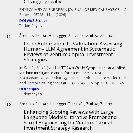
CT angiography
PHYSICA MEDICA-EUROPEAN JOURNAL OF MEDICAL PHYSICS
145
Paper: 105785 , 11 p.
(2026)
DOI
WoS
Scopus
Tudományos
Árendás, Csaba
;
Haidegger, P. Tamás
;
Zrubka, Zsombor
11
From Automation to Validation: Assessing
Human– LLM Agreement in Systematic
Reviews of Venture Capital Investment
Strategies
In: Szakál, Anikó (szerk.)
IEEE 24th World Symposium on Applied
Machine Intelligence and Informatics (SAMI 2026)
Piscataway (NJ), Amerikai Egyesült Államok :
Institute of Electrical
and Electronics Engineers (IEEE)
(2026)
733 p.
pp. 591-596. , 6 p.
DOI
Scopus
Tudományos
Árendás, Csaba
;
Haidegger, Tamás P.
;
Zrubka, Zsombor
12
Enhancing Scoping Reviews with Large
Language Models: Iterative Prompt and
Script Engineering for Venture Capital
Investment Strategy Research