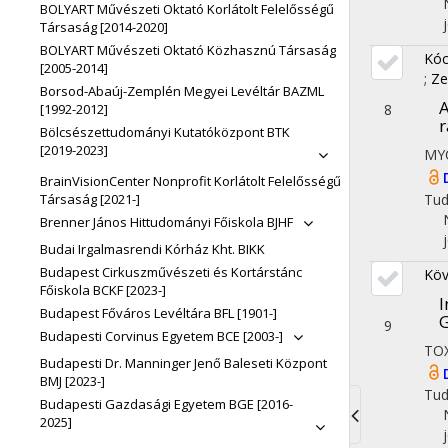
BOLYART Művészeti Oktató Korlátolt Felelősségű
Társaság [2014-2020]
BOLYART Művészeti Oktató Közhasznú Társaság
Kóc
[2005-2014]
;
Ze
Borsod-Abaúj-Zemplén Megyei Levéltár BAZML
A
8
[1992-2012]
r
Bölcsészettudományi Kutatóközpont BTK
[2019-2023]
MY
BrainVisionCenter Nonprofit Korlátolt Felelősségű
Tu
Társaság [2021-]
Brenner János Hittudományi Főiskola BJHF
Budai Irgalmasrendi Kórház Kht. BIKK
Budapest Cirkuszművészeti és Kortárstánc
Köv
Főiskola BCKF [2023-]
I
Budapest Főváros Levéltára BFL [1901-]
G
9
Budapesti Corvinus Egyetem BCE [2003-]
TO
Budapesti Dr. Manninger Jenő Baleseti Központ
BMJ [2023-]
Tu
Budapesti Gazdasági Egyetem BGE [2016-
2025]
Toggle