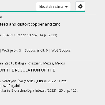
Idézetek száma
V.
feed and distort copper and zinc
p. 504-517. Paper: 13724 , 14 p.
(2023)
| WoS jelölt: 5 | Scopus jelölt: 6 | WoS/Scopus
in, Zsolt
;
Balogh, Krisztián
;
Mézes, Miklós
ON THE REGULATION OF THE
; Várallyay, Éva (szerk.)
„FIBOK 2022” : Fiatal
összefoglalók
ika és Biotechnológia Intézet
(2022)
125 p.
p. 120 ,