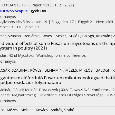
TIOXIDANTS
10
:
8
Paper: 1313 , 10 p.
(2021)
DOI
WoS
Scopus
Egyéb URL
dományos
Nyilvános idéző összesen: 19
| Független: 17 | Függő: 2 | Nem jelölt:
jelölt: 19 | DOI jelölt: 19
csár, Szabina
;
Benjámin, Kövesi
;
Mézes, Miklós
;
Balogh, Krisztián
;
Z
ndividual effects of some Fusarium mycotoxins on the li
ystem in poultry
(2021)
adás, 42nd Mycotoxin Workshop, online conference
,
dományos
LCSÁR, SZABINA
;
KÖVESI, BENJÁMIN
;
MÉZES, MIKLÓS
;
BALOGH, K
gyüttesen előforduló Fusarium mikotoxinok egyedi hatás
ipidperoxidációs folyamataira
 Molnár, Dániel; Molnár, Dóra (szerk.)
XXIV. Tavaszi Szél Konferencia 2
apest, Magyarország :
Doktoranduszok Országos Szövetsége (DOSZ
dományos
lós, Mézes
;
Melinda, Kovács
;
András, Szabó