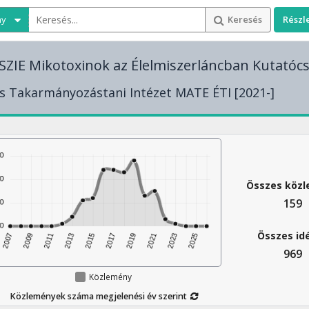
ny
Keresés
Részl
ZIE Mikotoxinok az Élelmiszerláncban Kutatóc
és Takarmányozástani Intézet MATE ÉTI [2021-]
Összes köz
159
Összes id
969
Közlemény
Közlemények száma megjelenési év szerint