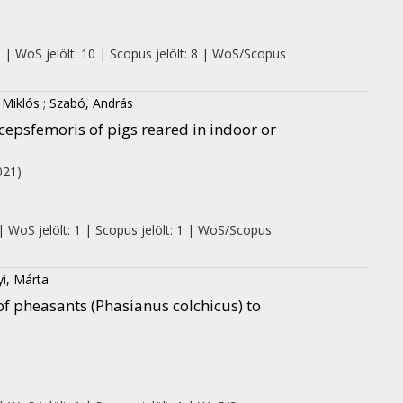
0 | WoS jelölt: 10 | Scopus jelölt: 8 | WoS/Scopus
 Miklós
;
Szabó, András
epsfemoris of pigs reared in indoor or
021)
| WoS jelölt: 1 | Scopus jelölt: 1 | WoS/Scopus
yi, Márta
 of pheasants (Phasianus colchicus) to