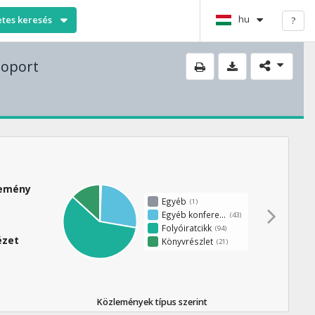
hu
etes keresés
?
soport
lemény
Egyéb
(1)
Egyéb konferenciaközlemény
(43)
Folyóiratcikk
(94)
ézet
Könyvrészlet
(21)
Közlemények típus szerint