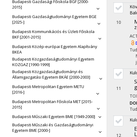
Budapesti Gazdasági Főiskola BGF [2000-
Köv
navigati
2015]
Bal
Budapesti Gazdaságtudományi Egyetem BGE
M
[2025-]
10
z
Budapesti Kommunikációs és Üzleti Főiskola
AC
BKF [2001-2015]
Budapesti Közép-európai Egyetem Alapítvány
Tu
BKEA
Budapesti Közgazdaságtudományi Egyetem
KOZGAZ [1990-1999]
Budapesti Közgazdaságtudományi és
Kulc
Államigazgatási Egyetem BKÁE [2000-2003]
S
g
Budapesti Metropolitan Egyetem METU
11
[2016-]
TO
Budapesti Metropolitan Főiskola MET [2015-
DO
2015]
Tu
Budapesti Műszaki Egyetem BME [1949-2000]
Kul
Budapesti Műszaki és Gazdaságtudományi
E
Egyetem BME [2000-]
L
12