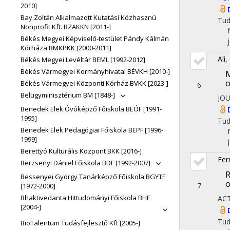
2010]
Bay Zoltán Alkalmazott Kutatási Közhasznú
Tu
Nonprofit Kft. BZAKKN [2011-]
Békés Megyei Képviselő-testület Pándy Kálmán
Kórháza BMKPKK [2000-2011]
Ali
Békés Megyei Levéltár BEML [1992-2012]
Békés Vármegyei Kormányhivatal BÉVKH [2010-]
M
o
Békés Vármegyei Központi Kórház BVKK [2023-]
6
Belügyminisztérium BM [1848-]
JO
Benedek Elek Óvóképző Főiskola BEÓF [1991-
1995]
Tu
Benedek Elek Pedagógiai Főiskola BEPF [1996-
1999]
Berettyó Kulturális Központ BKK [2016-]
Fer
Berzsenyi Dániel Főiskola BDF [1992-2007]
R
Bessenyei György Tanárképző Főiskola BGYTF
o
7
[1972-2000]
Bhaktivedanta Hittudományi Főiskola BHF
AC
[2004-]
Tu
BioTalentum Tudásfejlesztő Kft [2005-]