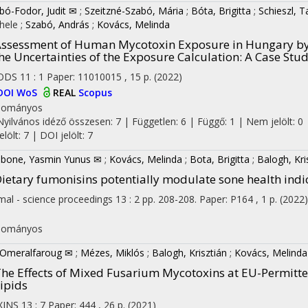
bó-Fodor, Judit ✉
;
Szeitzné-Szabó, Mária
;
Bóta, Brigitta
;
Schieszl, 
hele
;
Szabó, András
;
Kovács, Melinda
ssessment of Human Mycotoxin Exposure in Hungary by
he Uncertainties of the Exposure Calculation: A Case Stu
ODS
11
:
1
Paper: 11010015 , 15 p.
(2022)
DOI
WoS
REAL
Scopus
dományos
Nyilvános idéző összesen: 7
| Független: 6 | Függő: 1 | Nem jelölt: 0 
jelölt: 7 | DOI jelölt: 7
bone, Yasmin Yunus ✉
;
Kovács, Melinda
;
Bota, Brigitta
;
Balogh, Kri
ietary fumonisins potentially modulate sone health indi
mal - science proceedings
13
:
2
pp. 208-208. Paper: P164 , 1 p.
(2022)
I
dományos
, Omeralfaroug ✉
;
Mézes, Miklós
;
Balogh, Krisztián
;
Kovács, Melinda
he Effects of Mixed Fusarium Mycotoxins at EU-Permitte
ipids
XINS
13
:
7
Paper: 444 , 26 p.
(2021)