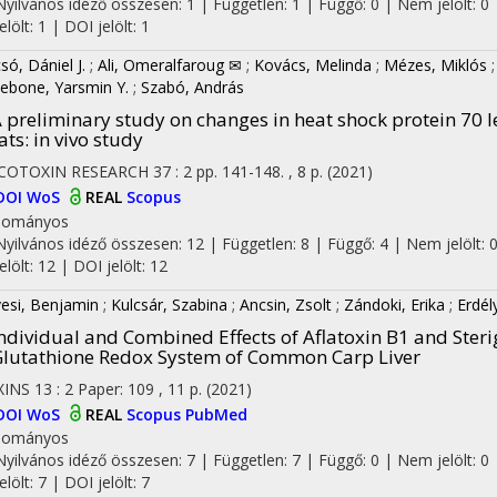
Nyilvános idéző összesen: 1
| Független: 1 | Függő: 0 | Nem jelölt: 0 
jelölt: 1 | DOI jelölt: 1
só, Dániel J.
;
Ali, Omeralfaroug ✉
;
Kovács, Melinda
;
Mézes, Miklós
ebone, Yarsmin Y.
;
Szabó, András
 preliminary study on changes in heat shock protein 70 
ats: in vivo study
COTOXIN RESEARCH
37
:
2
pp. 141-148. , 8 p.
(2021)
DOI
WoS
REAL
Scopus
dományos
Nyilvános idéző összesen: 12
| Független: 8 | Függő: 4 | Nem jelölt: 
jelölt: 12 | DOI jelölt: 12
esi, Benjamin
;
Kulcsár, Szabina
;
Ancsin, Zsolt
;
Zándoki, Erika
;
Erdél
ndividual and Combined Effects of Aflatoxin B1 and Ster
lutathione Redox System of Common Carp Liver
XINS
13
:
2
Paper: 109 , 11 p.
(2021)
DOI
WoS
REAL
Scopus
PubMed
dományos
Nyilvános idéző összesen: 7
| Független: 7 | Függő: 0 | Nem jelölt: 0 
jelölt: 7 | DOI jelölt: 7