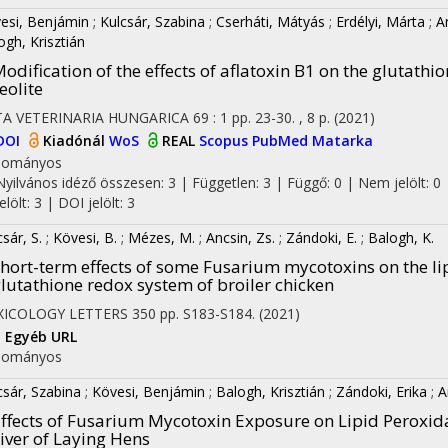
esi, Benjámin
;
Kulcsár, Szabina
;
Cserháti, Mátyás
;
Erdélyi, Márta
;
A
on
ogh, Krisztián
odification of the effects of aflatoxin B1 on the glutath
eolite
TA VETERINARIA HUNGARICA
69
:
1
pp. 23-30. , 8 p.
(2021)
DOI
Kiadónál
WoS
REAL
Scopus
PubMed
Matarka
dományos
Nyilvános idéző összesen: 3
| Független: 3 | Függő: 0 | Nem jelölt: 0 
jelölt: 3 | DOI jelölt: 3
sár, S.
;
Kövesi, B.
;
Mézes, M.
;
Ancsin, Zs.
;
Zándoki, E.
;
Balogh, K.
hort-term effects of some Fusarium mycotoxins on the li
lutathione redox system of broiler chicken
XICOLOGY LETTERS
350
pp. S183-S184.
(2021)
I
Egyéb URL
dományos
csár, Szabina
;
Kövesi, Benjámin
;
Balogh, Krisztián
;
Zándoki, Erika
;
A
ffects of Fusarium Mycotoxin Exposure on Lipid Peroxid
iver of Laying Hens