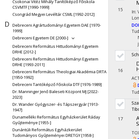
Csokonai Vitéz Mihály Tanítóképző Főiskola
M
CSVMTF [1990-1999]
15
In:
Csongrád Megyei Levéltár CSML [1992-2012]
Lon
D
DO
Debreceni Agrártudományi Egyetem DAE [1970-
1999]
Tu
Debreceni Egyetem DE [2000-]
Debreceni Református Hittudományi Egyetem
DRHE [2012-]
Sch
Debreceni Református Hittudományi Egyetem
D
DRHE [1993-2011]
H
16
Debreceni Református Theologiai Akadémia DRTA
[1950-1992]
AC
Debreceni Tantóképző Főiskola DTF [1976-1989]
Dr. Manninger Jenő Baleseti Központ MJ [2022-
Tu
2023]
Sza
Dr. Wander Gyógyszer- és Tápszergyár [1913-
Tib
1947]
Dunamelléki Református Egyházkerület Ráday
A
17
Gyűjteménye [1955-]
S
Dunántúli Református Egyházkerület
TO
Tudományos Gyűjteményei DRETGY [1958-]