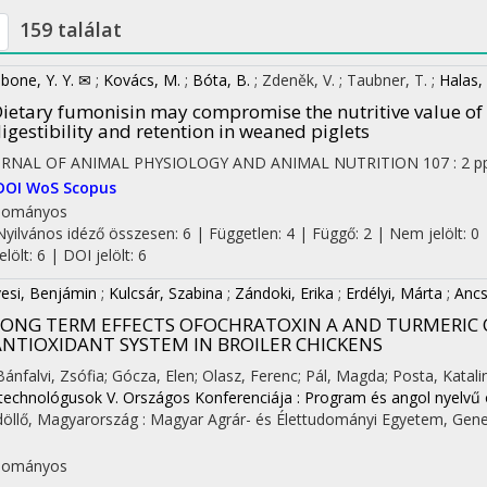
159 találat
bone, Y. Y. ✉
;
Kovács, M.
;
Bóta, B.
;
Zdeněk, V.
;
Taubner, T.
;
Halas, 
ietary fumonisin may compromise the nutritive value of 
igestibility and retention in weaned piglets
URNAL OF ANIMAL PHYSIOLOGY AND ANIMAL NUTRITION
107
:
2
p
DOI
WoS
Scopus
dományos
Nyilvános idéző összesen: 6
| Független: 4 | Függő: 2 | Nem jelölt: 0 
jelölt: 6 | DOI jelölt: 6
esi, Benjámin
;
Kulcsár, Szabina
;
Zándoki, Erika
;
Erdélyi, Márta
;
Ancs
LONG TERM EFFECTS OFOCHRATOXIN A AND TURMERIC 
ANTIOXIDANT SYSTEM IN BROILER CHICKENS
 Bánfalvi, Zsófia; Gócza, Elen; Olasz, Ferenc; Pál, Magda; Posta, Katalin
technológusok V. Országos Konferenciája : Program és angol nyelvű 
öllő, Magyarország :
Magyar Agrár- és Élettudományi Egyetem, Genet
dományos