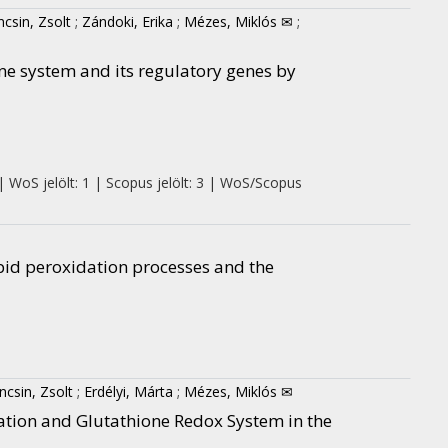
ncsin, Zsolt
;
Zándoki, Erika
;
Mézes, Miklós ✉
;
ione system and its regulatory genes by
| WoS jelölt: 1 | Scopus jelölt: 3 | WoS/Scopus
pid peroxidation processes and the
ncsin, Zsolt
;
Erdélyi, Márta
;
Mézes, Miklós ✉
ation and Glutathione Redox System in the