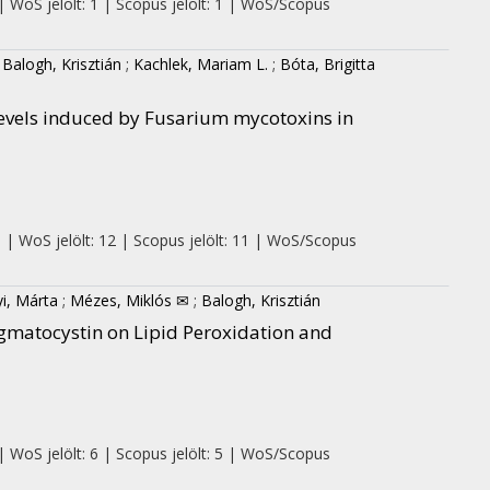
| WoS jelölt: 1 | Scopus jelölt: 1 | WoS/Scopus
;
Balogh, Krisztián
;
Kachlek, Mariam L.
;
Bóta, Brigitta
levels induced by Fusarium mycotoxins in
0 | WoS jelölt: 12 | Scopus jelölt: 11 | WoS/Scopus
yi, Márta
;
Mézes, Miklós ✉
;
Balogh, Krisztián
igmatocystin on Lipid Peroxidation and
| WoS jelölt: 6 | Scopus jelölt: 5 | WoS/Scopus