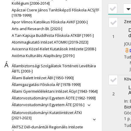
Kollégium [2006-2014]
Apáczai Csere János Tanítóképző Főiskola ACSJTF
[1978-1999]
Zee
Apor Vilmos Katolikus Főiskola AVKF [2000-]
Arts and Research Bt. [2020-]
D
d
A Tan Kapuja Buddhista Főiskola ATKBF [1991-]
1
Atommagkutató Intézet ATOMKI [2019-2023]
JO
Avicenna Közel-Kelet Kutatások Intézete [2008-]
Axióma Kulturális Alapítvány [2019-]
Tu
Á
Állambiztonsági Szolgálatok Történeti Levéltára
ÁBTL [2003-]
Állami Balett Intézet ÁBI [1950-1990]
Köv
Államigazgatási Főiskola ÁF [1978-1999]
Állami Gyermeklélektani Intézet ÁGyI [1943-1964]
2
Állatorvostudományi Egyetem ÁOTE [1962-1999]
In:
Állatorvostudományi Egyetem ÁTE [2016-]
Bio
Göd
Állatorvostudományi Kutatóintézet ÁTKI
[2021-2023]
1 p.
Tu
ÁNTSZ Dél-dunántúli Regionális Intézete