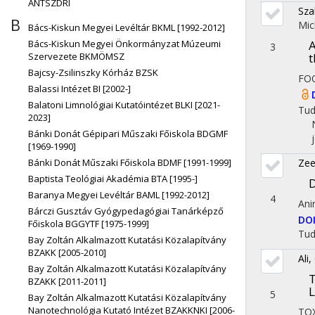
ÁNTSZDRI
Sza
B
Mic
Bács-Kiskun Megyei Levéltár BKML [1992-2012]
A
Bács-Kiskun Megyei Önkormányzat Múzeumi
3
t
Szervezete BKMÖMSZ
Bajcsy-Zsilinszky Kórház BZSK
FO
Balassi Intézet BI [2002-]
Balatoni Limnológiai Kutatóintézet BLKI [2021-
Tu
2023]
Bánki Donát Gépipari Műszaki Főiskola BDGMF
[1969-1990]
Zee
Bánki Donát Műszaki Főiskola BDMF [1991-1999]
Baptista Teológiai Akadémia BTA [1995-]
D
Baranya Megyei Levéltár BAML [1992-2012]
4
Ani
Bárczi Gusztáv Gyógypedagógiai Tanárképző
DO
Főiskola BGGYTF [1975-1999]
Tu
Bay Zoltán Alkalmazott Kutatási Közalapítvány
BZAKK [2005-2010]
Ali
Bay Zoltán Alkalmazott Kutatási Közalapítvány
T
BZAKK [2011-2011]
L
5
Bay Zoltán Alkalmazott Kutatási Közalapítvány
Nanotechnológia Kutató Intézet BZAKKNKI [2006-
TO