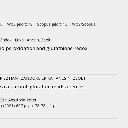
 0 | WoS jelölt: 18 | Scopus jelölt: 13 | WoS/Scopus
ándoki, Erika
;
Ancsin, Zsolt
pid peroxidation and glutathione-redox
RISZTIÁN
;
ZÁNDOKI, ERIKA
;
ANCSIN, ZSOLT
a a baromfi glutation rendszerére és
021: Absztrakt kötet
)
(2021)
667 p.
pp. 78-78. , 1 p.