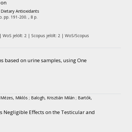
ion
 Dietary Antioxidants
p.
pp. 191-200. , 8 p.
| WoS jelölt: 2 | Scopus jelölt: 2 | WoS/Scopus
s based on urine samples, using One
;
Mézes, Miklós
;
Balogh, Krisztián Milán
;
Bartók,
 Negligible Effects on the Testicular and