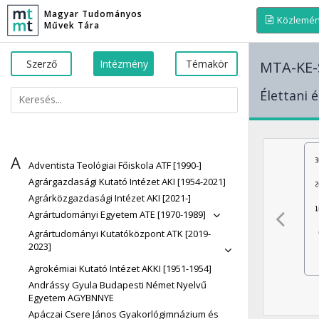
Magyar Tudományos
Közlemé
Művek Tára
Szerző
Intézmény
Témakör
MTA-KE-S
Élettani 
A
Adventista Teológiai Főiskola ATF [1990-]
Agrárgazdasági Kutató Intézet AKI [1954-2021]
Agrárközgazdasági Intézet AKI [2021-]
Agrártudományi Egyetem ATE [1970-1989]
Agrártudományi Kutatóközpont ATK [2019-
2023]
Agrokémiai Kutató Intézet AKKI [1951-1954]
Andrássy Gyula Budapesti Német Nyelvű
Egyetem AGYBNNYE
Apáczai Csere János Gyakorlógimnázium és