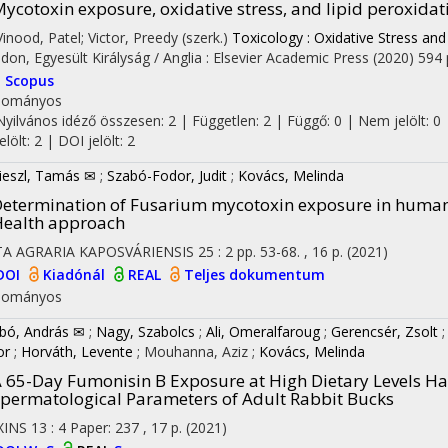
ycotoxin exposure, oxidative stress, and lipid peroxidat
 Vinood, Patel; Victor, Preedy (szerk.)
Toxicology : Oxidative Stress and
don, Egyesült Királyság / Anglia :
Elsevier Academic Press
(2020)
594 
I
Scopus
dományos
Nyilvános idéző összesen: 2
| Független: 2 | Függő: 0 | Nem jelölt: 0 
jelölt: 2 | DOI jelölt: 2
ieszl, Tamás ✉
;
Szabó-Fodor, Judit
;
Kovács, Melinda
etermination of Fusarium mycotoxin exposure in human
ealth approach
TA AGRARIA KAPOSVÁRIENSIS
25
:
2
pp. 53-68. , 16 p.
(2021)
DOI
Kiadónál
REAL
Teljes dokumentum
dományos
bó, András ✉
;
Nagy, Szabolcs
;
Ali, Omeralfaroug
;
Gerencsér, Zsolt
or
;
Horváth, Levente
;
Mouhanna, Aziz
;
Kovács, Melinda
 65-Day Fumonisin B Exposure at High Dietary Levels Has
permatological Parameters of Adult Rabbit Bucks
XINS
13
:
4
Paper: 237 , 17 p.
(2021)