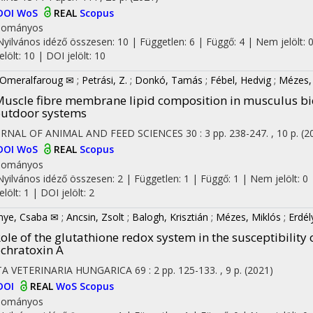
DOI
WoS
REAL
Scopus
dományos
Nyilvános idéző összesen: 10
| Független: 6 | Függő: 4 | Nem jelölt: 
jelölt: 10 | DOI jelölt: 10
, Omeralfaroug ✉
;
Petrási, Z.
;
Donkó, Tamás
;
Fébel, Hedvig
;
Mézes,
uscle fibre membrane lipid composition in musculus bic
utdoor systems
URNAL OF ANIMAL AND FEED SCIENCES
30
:
3
pp. 238-247. , 10 p.
(2
DOI
WoS
REAL
Scopus
dományos
Nyilvános idéző összesen: 2
| Független: 1 | Függő: 1 | Nem jelölt: 0 
jelölt: 1 | DOI jelölt: 2
nye, Csaba ✉
;
Ancsin, Zsolt
;
Balogh, Krisztián
;
Mézes, Miklós
;
Erdél
ole of the glutathione redox system in the susceptibility
chratoxin A
TA VETERINARIA HUNGARICA
69
:
2
pp. 125-133. , 9 p.
(2021)
DOI
REAL
WoS
Scopus
dományos