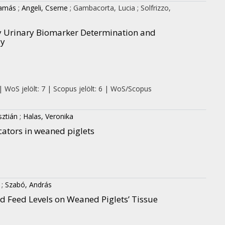
Tamás
;
Angeli, Cserne
;
Gambacorta, Lucia
;
Solfrizzo,
 Urinary Biomarker Determination and
dy
| WoS jelölt: 7 | Scopus jelölt: 6 | WoS/Scopus
sztián
;
Halas, Veronika
cators in weaned piglets
;
Szabó, András
d Feed Levels on Weaned Piglets’ Tissue