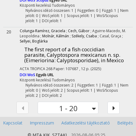
DOI
WoS
Scopus
Egyéb URL
Központi kezelésű
Tudományos
Nyilvános idéző összesen: 1
| Független: 0 | Függő: 1 | Nem
jelölt: 0 | WoS jelölt: 1 | Scopus jelölt: 1 | WoS/Scopus
jelölt: 1 | DOI jelölt: 1
Colunga-Ramírez, Graciela
;
Cech, Gábor
;
Aguirre-Macedo, M.
20
Leopoldina
;
Molnár, Kálmán
;
Székely, Csaba
;
Casal, Graça
;
Sellyei, Boglárka
The first report of a fish coccidian
parasite, Calyptospora mexicanus n. sp.
(Eimeriorina: Calyptosporidae), in Mexico
ACTA TROPICA
268
Paper: 107687 , 12 p.
(2025)
DOI
WoS
Egyéb URL
Központi kezelésű
Tudományos
Nyilvános idéző összesen: 2
| Független: 1 | Függő: 1 | Nem
jelölt: 0 | WoS jelölt: 2 | Scopus jelölt: 1 | WoS/Scopus
jelölt: 2 | DOI jelölt: 2
1 - 20
Kapcsolat
Impresszum
Adatkezelési tájékoztató
Belépés
© MTA
KIK
,
SZTAKI
2026-08-06 05:25