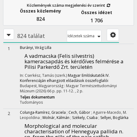
Közlemények száma megjelenési év szerint
Összes közlemény
Összes idézet
824
1 706
824 találat
Idézetek száma
Burányi, Virág Lilla
1
A vadmacska (Felis silvestris)
kameracsapdás és kérdőíves felmérése a
Pilisi Parkerdő Zrt. területén
In: Cserkész, Tamás (szerk.)
Magyar Emlőskutatók IV.
Konferenciáján elhangzott előadások összefoglalói
Budapest, Magyarország :
Magyar Természettudományi
Múzeum
(2026)
66 p.
pp. 11-12. , 2 p.
Teljes dokumentum
Tudományos
Colunga-Ramírez, Graciela
;
Cech, Gábor
;
Aguirre-Macedo, M.
2
Leopoldina
;
Molnár, Kálmán
;
Székely, Csaba
;
Sellyei, Boglárka
Morphological and molecular
characterisation of Henneguya pallida n.
sp. from the gills of the pale catfish,