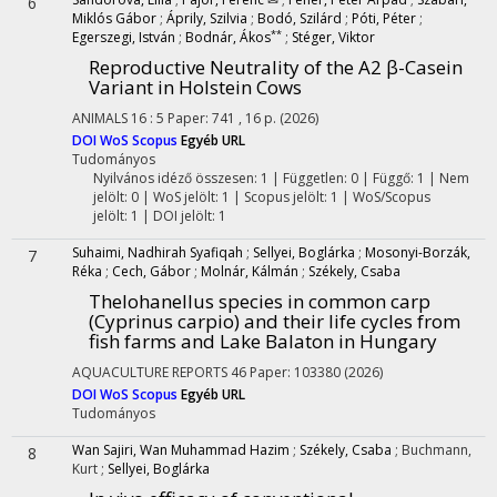
6
Miklós Gábor
;
Áprily, Szilvia
;
Bodó, Szilárd
;
Póti, Péter
;
**
Egerszegi, István
;
Bodnár, Ákos
;
Stéger, Viktor
Reproductive Neutrality of the A2 β-Casein
Variant in Holstein Cows
ANIMALS
16
:
5
Paper: 741 , 16 p.
(2026)
DOI
WoS
Scopus
Egyéb URL
Tudományos
Nyilvános idéző összesen: 1
| Független: 0 | Függő: 1 | Nem
jelölt: 0 | WoS jelölt: 1 | Scopus jelölt: 1 | WoS/Scopus
jelölt: 1 | DOI jelölt: 1
Suhaimi, Nadhirah Syafiqah
;
Sellyei, Boglárka
;
Mosonyi-Borzák,
7
Réka
;
Cech, Gábor
;
Molnár, Kálmán
;
Székely, Csaba
Thelohanellus species in common carp
(Cyprinus carpio) and their life cycles from
fish farms and Lake Balaton in Hungary
AQUACULTURE REPORTS
46
Paper: 103380
(2026)
DOI
WoS
Scopus
Egyéb URL
Tudományos
Wan Sajiri, Wan Muhammad Hazim
;
Székely, Csaba
;
Buchmann,
8
Kurt
;
Sellyei, Boglárka