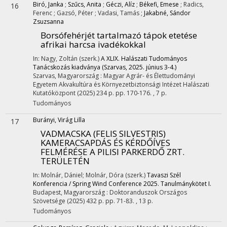
Biró, Janka
;
Szűcs, Anita
;
Géczi, Alíz
;
Békefi, Emese
;
Radics,
16
Ferenc
;
Gazsó, Péter
;
Vadasi, Tamás
;
Jakabné, Sándor
Zsuzsanna
Borsófehérjét tartalmazó tápok etetése
afrikai harcsa ivadékokkal
In: Nagy, Zoltán (szerk.)
A XLIX. Halászati Tudományos
Tanácskozás kiadványa (Szarvas, 2025. június 3-4.)
Szarvas, Magyarország :
Magyar Agrár- és Élettudományi
Egyetem Akvakultúra és Környezetbiztonsági Intézet Halászati
Kutatóközpont
(2025)
234 p.
pp. 170-176. , 7 p.
Tudományos
Burányi, Virág Lilla
17
VADMACSKA (FELIS SILVESTRIS)
KAMERACSAPDÁS ÉS KÉRDŐÍVES
FELMÉRÉSE A PILISI PARKERDŐ ZRT.
TERÜLETÉN
In: Molnár, Dániel; Molnár, Dóra (szerk.)
Tavaszi Szél
Konferencia / Spring Wind Conference 2025. Tanulmánykötet I.
Budapest, Magyarország :
Doktoranduszok Országos
Szövetsége
(2025)
432 p.
pp. 71-83. , 13 p.
Tudományos