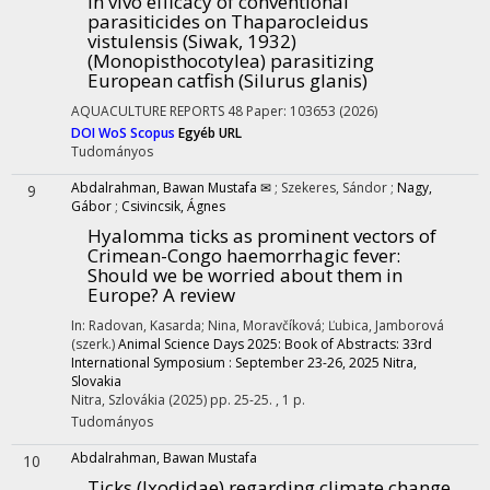
In vivo efficacy of conventional
parasiticides on Thaparocleidus
vistulensis (Siwak, 1932)
(Monopisthocotylea) parasitizing
European catfish (Silurus glanis)
AQUACULTURE REPORTS
48
Paper: 103653
(2026)
DOI
WoS
Scopus
Egyéb URL
Tudományos
Abdalrahman, Bawan Mustafa ✉
;
Szekeres, Sándor
;
Nagy,
9
Gábor
;
Csivincsik, Ágnes
Hyalomma ticks as prominent vectors of
Crimean-Congo haemorrhagic fever:
Should we be worried about them in
Europe? A review
In: Radovan, Kasarda; Nina, Moravčíková; Ľubica, Jamborová
(szerk.)
Animal Science Days 2025: Book of Abstracts: 33rd
International Symposium : September 23-26, 2025 Nitra,
Slovakia
Nitra, Szlovákia
(2025)
pp. 25-25. , 1 p.
Tudományos
Abdalrahman, Bawan Mustafa
10
Ticks (Ixodidae) regarding climate change