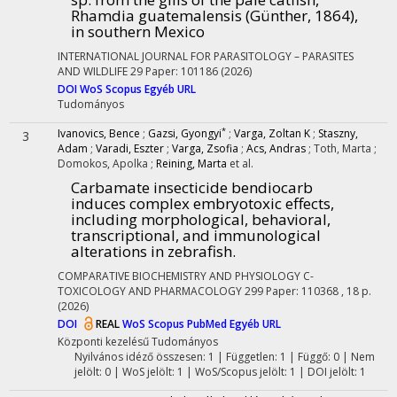
Rhamdia guatemalensis (Günther, 1864),
in southern Mexico
INTERNATIONAL JOURNAL FOR PARASITOLOGY – PARASITES
AND WILDLIFE
29
Paper: 101186
(2026)
DOI
WoS
Scopus
Egyéb URL
Tudományos
*
Ivanovics, Bence
;
Gazsi, Gyongyi
;
Varga, Zoltan K
;
Staszny,
3
Adam
;
Varadi, Eszter
;
Varga, Zsofia
;
Acs, Andras
;
Toth, Marta
;
Domokos, Apolka
;
Reining, Marta
et al.
Carbamate insecticide bendiocarb
induces complex embryotoxic effects,
including morphological, behavioral,
transcriptional, and immunological
alterations in zebrafish.
COMPARATIVE BIOCHEMISTRY AND PHYSIOLOGY C-
TOXICOLOGY AND PHARMACOLOGY
299
Paper: 110368 , 18 p.
(2026)
DOI
REAL
WoS
Scopus
PubMed
Egyéb URL
Központi kezelésű
Tudományos
Nyilvános idéző összesen: 1
| Független: 1 | Függő: 0 | Nem
jelölt: 0 | WoS jelölt: 1 | WoS/Scopus jelölt: 1 | DOI jelölt: 1