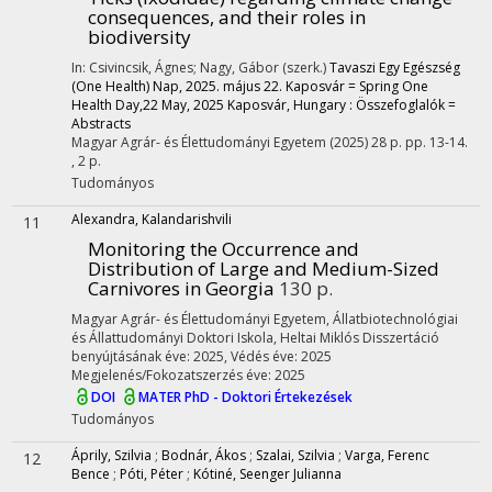
consequences, and their roles in
biodiversity
In: Csivincsik, Ágnes; Nagy, Gábor (szerk.)
Tavaszi Egy Egészség
(One Health) Nap, 2025. május 22. Kaposvár = Spring One
Health Day,22 May, 2025 Kaposvár, Hungary : Összefoglalók =
Abstracts
Magyar Agrár- és Élettudományi Egyetem
(2025)
28 p.
pp. 13-14.
, 2 p.
Tudományos
Alexandra, Kalandarishvili
11
Monitoring the Occurrence and
Distribution of Large and Medium-Sized
Carnivores in Georgia
130 p.
Magyar Agrár- és Élettudományi Egyetem, Állatbiotechnológiai
és Állattudományi Doktori Iskola,
Heltai Miklós
Disszertáció
benyújtásának éve: 2025,
Védés éve: 2025
Megjelenés/Fokozatszerzés éve: 2025
DOI
MATER PhD - Doktori Értekezések
Tudományos
Áprily, Szilvia
;
Bodnár, Ákos
;
Szalai, Szilvia
;
Varga, Ferenc
12
Bence
;
Póti, Péter
;
Kótiné, Seenger Julianna