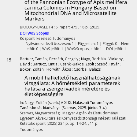
of the Pannonian Ecotype of Apis mellifera
carnica Colonies in Hungary Based on
Mitochondrial DNA and Microsatellite
Markers
BIOLOGY-BASEL
14
:
5
Paper: 475 , 18 p.
(2025)
DOI
WoS
Scopus
Központi kezelésű
Tudományos
Nyilvános idéző összesen: 1
| Független: 1 | Függő: 0 | Nem
jelölt: 0 | WoS jelölt: 1 | WoS/Scopus jelölt: 1 | DOI jelölt: 1
Bartucz, Tamás
;
Bernáth, Gergely
;
Nagy, Borbála
;
Várkonyi,
15
Dávid
;
Bartucz, Cintia
;
Csenki-Bakos, Zsolt
;
Szabó, István
;
Bokor, Zoltán
;
Horváth, Ákos
;
Csorbai, Balázs
A mobil halkeltető használhatóságának
vizsgálata: A hőmérsékleti paraméterek
hatása a zsenge ivadék méretére és
életképességére
In: Nagy, Zoltán (szerk.)
A XLIX. Halászati Tudományos
Tanácskozás kiadványa (Szarvas, 2025. június 3-4.)
Szarvas, Magyarország :
Magyar Agrár- és Élettudományi
Egyetem Akvakultúra és Környezetbiztonsági Intézet Halászati
Kutatóközpont
(2025)
234 p.
pp. 14-24. , 11 p.
Tudományos