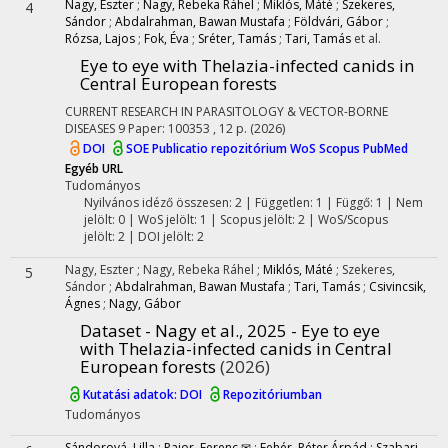
Nagy, Eszter
;
Nagy, Rebeka Ráhel
;
Miklós, Máté
;
Szekeres,
4
Sándor
;
Abdalrahman, Bawan Mustafa
;
Földvári, Gábor
;
Rózsa, Lajos
;
Fok, Éva
;
Sréter, Tamás
;
Tari, Tamás
et al.
Eye to eye with Thelazia-infected canids in
Central European forests
CURRENT RESEARCH IN PARASITOLOGY & VECTOR-BORNE
DISEASES
9
Paper: 100353 , 12 p.
(2026)
DOI
SOE Publicatio repozitórium
WoS
Scopus
PubMed
Egyéb URL
Tudományos
Nyilvános idéző összesen: 2
| Független: 1 | Függő: 1 | Nem
jelölt: 0 | WoS jelölt: 1 | Scopus jelölt: 2 | WoS/Scopus
jelölt: 2 | DOI jelölt: 2
Nagy, Eszter
;
Nagy, Rebeka Ráhel
;
Miklós, Máté
;
Szekeres,
5
Sándor
;
Abdalrahman, Bawan Mustafa
;
Tari, Tamás
;
Csivincsik,
Ágnes
;
Nagy, Gábor
Dataset - Nagy et al., 2025 - Eye to eye
with Thelazia-infected canids in Central
European forests
(2026)
Kutatási adatok: DOI
Repozitóriumban
Tudományos
Sándorová, Lilla
;
Pajor, Ferenc ✉
;
Fehér, Péter Árpád
;
Szabari,