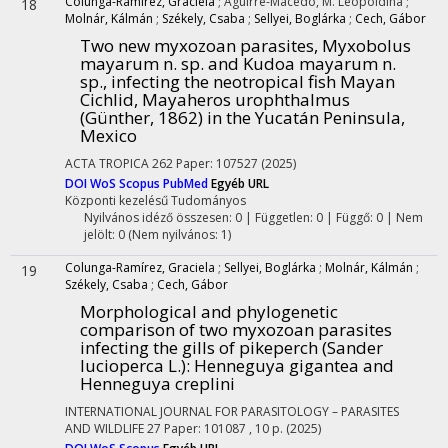
Colunga-Ramírez, Graciela
;
Aguirre-Macedo, M. Leopoldina
;
18
Molnár, Kálmán
;
Székely, Csaba
;
Sellyei, Boglárka
;
Cech, Gábor
Two new myxozoan parasites, Myxobolus
mayarum n. sp. and Kudoa mayarum n.
sp., infecting the neotropical fish Mayan
Cichlid, Mayaheros urophthalmus
(Günther, 1862) in the Yucatán Peninsula,
Mexico
ACTA TROPICA
262
Paper: 107527
(2025)
DOI
WoS
Scopus
PubMed
Egyéb URL
Központi kezelésű
Tudományos
Nyilvános idéző összesen: 0
| Független: 0 | Függő: 0 | Nem
jelölt: 0 (Nem nyilvános: 1)
Colunga-Ramírez, Graciela
;
Sellyei, Boglárka
;
Molnár, Kálmán
;
19
Székely, Csaba
;
Cech, Gábor
Morphological and phylogenetic
comparison of two myxozoan parasites
infecting the gills of pikeperch (Sander
lucioperca L.): Henneguya gigantea and
Henneguya creplini
INTERNATIONAL JOURNAL FOR PARASITOLOGY – PARASITES
AND WILDLIFE
27
Paper: 101087 , 10 p.
(2025)