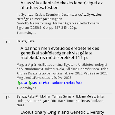
Az aszály elleni védekezés lehetőségei az
állattenyésztésben
In: Gyuricza, Csaba; Zsembeli, József (szerk.)
Aszálykezelési
stratégiák a mezőgazdaságban
Gödöllő, Magyarország :
Magyar Agrár- és Élettudományi
Egyetem
(2025)
510 p.
pp. 317-345. , 29 p.
Tudományos
Balázs, Réka
13
A pannon méh evolúciós eredetének és
genetikai sokféleségének vizsgálata
molekuláris módszerekkel
111 p.
Magyar Agrár- és Élettudományi Egyetem, Állatbiotechnológiai
és Állattudományi Doktori Iskola,
Pálinkás-Bodzsár Nóra
Hidas
András
Disszertáció benyújtásának éve: 2025,
Védés éve: 2025
Megjelenés/Fokozatszerzés éve: 2025
DOI
MATER PhD - Doktori Értekezések
Tudományos
Balazs, Reka ✉
;
Molnar, Tamas Gergely
;
Edvine Meleg, Erika
;
14
Hidas, Andras
;
Zajacz, Edit
;
Racz, Timea
;
Palinkas-Bodzsar,
Nora
Evolutionary Origin and Genetic Diversity