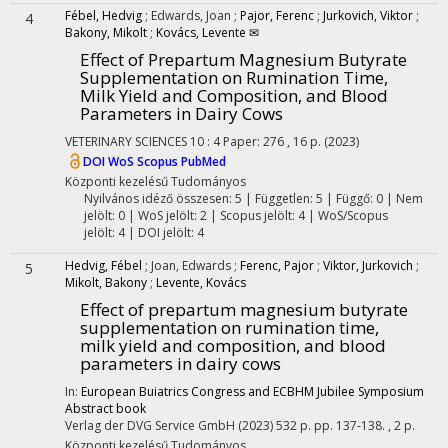
Fébel, Hedvig
;
Edwards, Joan
;
Pajor, Ferenc
;
Jurkovich, Viktor
;
4
Bakony, Mikolt
;
Kovács, Levente ✉
Effect of Prepartum Magnesium Butyrate
Supplementation on Rumination Time,
Milk Yield and Composition, and Blood
Parameters in Dairy Cows
VETERINARY SCIENCES
10
:
4
Paper: 276 , 16 p.
(2023)
DOI
WoS
Scopus
PubMed
Központi kezelésű
Tudományos
Nyilvános idéző összesen: 5
| Független: 5 | Függő: 0 | Nem
jelölt: 0 | WoS jelölt: 2 | Scopus jelölt: 4 | WoS/Scopus
jelölt: 4 | DOI jelölt: 4
Hedvig, Fébel
;
Joan, Edwards
;
Ferenc, Pajor
;
Viktor, Jurkovich
;
5
Mikolt, Bakony
;
Levente, Kovács
Effect of prepartum magnesium butyrate
supplementation on rumination time,
milk yield and composition, and blood
parameters in dairy cows
In:
European Buiatrics Congress and ECBHM Jubilee Symposium
Abstract book
Verlag der DVG Service GmbH
(2023)
532 p.
pp. 137-138. , 2 p.
Központi kezelésű
Tudományos