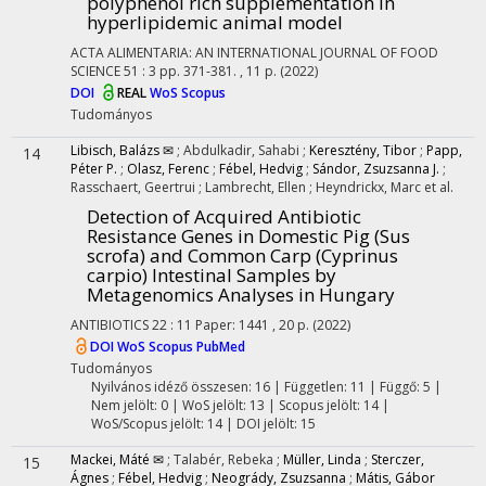
polyphenol rich supplementation in
hyperlipidemic animal model
ACTA ALIMENTARIA: AN INTERNATIONAL JOURNAL OF FOOD
SCIENCE
51
:
3
pp. 371-381. , 11 p.
(2022)
DOI
REAL
WoS
Scopus
Tudományos
Libisch, Balázs ✉
;
Abdulkadir, Sahabi
;
Keresztény, Tibor
;
Papp,
14
Péter P.
;
Olasz, Ferenc
;
Fébel, Hedvig
;
Sándor, Zsuzsanna J.
;
Rasschaert, Geertrui
;
Lambrecht, Ellen
;
Heyndrickx, Marc
et al.
Detection of Acquired Antibiotic
Resistance Genes in Domestic Pig (Sus
scrofa) and Common Carp (Cyprinus
carpio) Intestinal Samples by
Metagenomics Analyses in Hungary
ANTIBIOTICS
22
:
11
Paper: 1441 , 20 p.
(2022)
DOI
WoS
Scopus
PubMed
Tudományos
Nyilvános idéző összesen: 16
| Független: 11 | Függő: 5 |
Nem jelölt: 0 | WoS jelölt: 13 | Scopus jelölt: 14 |
WoS/Scopus jelölt: 14 | DOI jelölt: 15
Mackei, Máté ✉
;
Talabér, Rebeka
;
Müller, Linda
;
Sterczer,
15
Ágnes
;
Fébel, Hedvig
;
Neogrády, Zsuzsanna
;
Mátis, Gábor