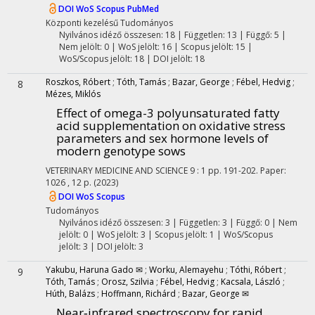
DOI
WoS
Scopus
PubMed
Központi kezelésű
Tudományos
Nyilvános idéző összesen: 18
| Független: 13 | Függő: 5 |
Nem jelölt: 0 | WoS jelölt: 16 | Scopus jelölt: 15 |
WoS/Scopus jelölt: 18 | DOI jelölt: 18
Roszkos, Róbert
;
Tóth, Tamás
;
Bazar, George
;
Fébel, Hedvig
;
8
Mézes, Miklós
Effect of omega-3 polyunsaturated fatty
acid supplementation on oxidative stress
parameters and sex hormone levels of
modern genotype sows
VETERINARY MEDICINE AND SCIENCE
9
:
1
pp. 191-202. Paper:
1026 , 12 p.
(2023)
DOI
WoS
Scopus
Tudományos
Nyilvános idéző összesen: 3
| Független: 3 | Függő: 0 | Nem
jelölt: 0 | WoS jelölt: 3 | Scopus jelölt: 1 | WoS/Scopus
jelölt: 3 | DOI jelölt: 3
Yakubu, Haruna Gado ✉
;
Worku, Alemayehu
;
Tóthi, Róbert
;
9
Tóth, Tamás
;
Orosz, Szilvia
;
Fébel, Hedvig
;
Kacsala, László
;
Húth, Balázs
;
Hoffmann, Richárd
;
Bazar, George ✉
Near‐infrared spectroscopy for rapid