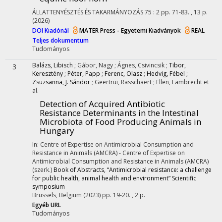
ÁLLATTENYÉSZTÉS ÉS TAKARMÁNYOZÁS
75
:
2
pp. 71-83. , 13 p.
(2026)
DOI
Kiadónál
MATER Press - Egyetemi Kiadványok
REAL
Teljes dokumentum
Tudományos
Balázs, Libisch
;
Gábor, Nagy
;
Ágnes, Csivincsik
;
Tibor,
3
Keresztény
;
Péter, Papp
;
Ferenc, Olasz
;
Hedvig, Fébel
;
Zsuzsanna, J. Sándor
;
Geertrui, Rasschaert
;
Ellen, Lambrecht
et
al.
Detection of Acquired Antibiotic
Resistance Determinants in the Intestinal
Microbiota of Food Producing Animals in
Hungary
In: Centre of Expertise on Antimicrobial Consumption and
Resistance in Animals (AMCRA) - Centre of Expertise on
Antimicrobial Consumption and Resistance in Animals (AMCRA)
(szerk.)
Book of Abstracts, “Antimicrobial resistance: a challenge
for public health, animal health and environment” Scientific
symposium
Brussels, Belgium
(2023)
pp. 19-20. , 2 p.
Egyéb URL
Tudományos