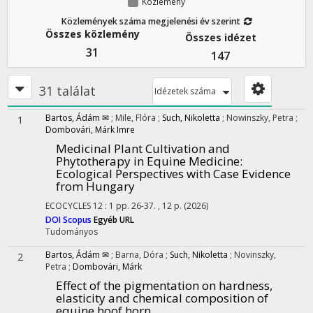
Közlemény
Közlemények száma megjelenési év szerint
Összes közlemény
Összes idézet
31
147
31 találat
Idézetek száma
Bartos, Ádám ✉
;
Mile, Flóra
;
Such, Nikoletta
;
Nowinszky, Petra
;
1
Dombovári, Márk Imre
Medicinal Plant Cultivation and
Phytotherapy in Equine Medicine:
Ecological Perspectives with Case Evidence
from Hungary
ECOCYCLES
12
:
1
pp. 26-37. , 12 p.
(2026)
DOI
Scopus
Egyéb URL
Tudományos
Bartos, Ádám ✉
;
Barna, Dóra
;
Such, Nikoletta
;
Novinszky,
2
Petra
;
Dombovári, Márk
Effect of the pigmentation on hardness,
elasticity and chemical composition of
equine hoof horn