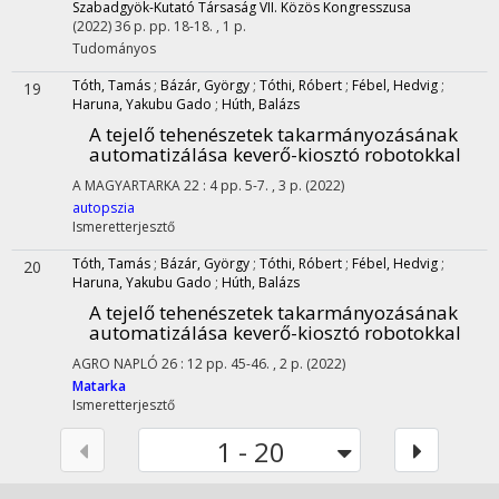
Szabadgyök-Kutató Társaság VII. Közös Kongresszusa
(2022)
36 p.
pp. 18-18. , 1 p.
Tudományos
Tóth, Tamás
;
Bázár, György
;
Tóthi, Róbert
;
Fébel, Hedvig
;
19
Haruna, Yakubu Gado
;
Húth, Balázs
A tejelő tehenészetek takarmányozásának
automatizálása keverő-kiosztó robotokkal
A MAGYARTARKA
22
:
4
pp. 5-7. , 3 p.
(2022)
autopszia
Ismeretterjesztő
Tóth, Tamás
;
Bázár, György
;
Tóthi, Róbert
;
Fébel, Hedvig
;
20
Haruna, Yakubu Gado
;
Húth, Balázs
A tejelő tehenészetek takarmányozásának
automatizálása keverő-kiosztó robotokkal
AGRO NAPLÓ
26
:
12
pp. 45-46. , 2 p.
(2022)
Matarka
Ismeretterjesztő
1 - 20