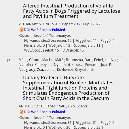
Altered Intestinal Production of Volatile
Fatty Acids in Dogs Triggered by Lactulose
and Psyllium Treatment
VETERINARY SCIENCES
9
:
5
Paper: 206 , 14 p.
(2022)
DOI
WoS
Scopus
PubMed
Központi kezelésű
Tudományos
Nyilvános idéző összesen: 15
| Független: 11 | Függő: 4 |
Nem jelölt: 0 | WoS jelölt: 13 | Scopus jelölt: 11 |
WoS/Scopus jelölt: 15 | DOI jelölt: 15
Mátis, Gábor
;
Mackei, Máté
;
Boomsma, Bart
;
Fébel, Hedvig
;
16
Nadolna, Katarzyna
;
Szymański, Łukasz
;
Edwards, Joan E.
;
Neogrády, Zsuzsanna
;
Kozłowski, Krzysztof ✉
Dietary Protected Butyrate
Supplementation of Broilers Modulates
Intestinal Tight Junction Proteins and
Stimulates Endogenous Production of
Short Chain Fatty Acids in the Caecum
ANIMALS
12
:
15
Paper: 1940 , 18 p.
(2022)
DOI
WoS
Scopus
PubMed
Központi kezelésű
Tudományos
Nyilvános idéző összesen: 31
| Független: 31 | Függő: 0 |
Nem jelölt: 0 | WoS jelölt: 30 | Scopus jelölt: 22 |