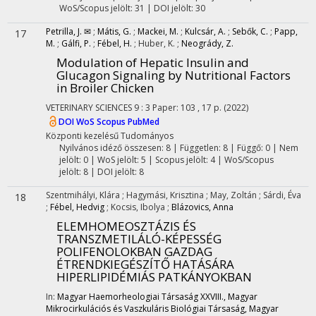
WoS/Scopus jelölt: 31 | DOI jelölt: 30
Petrilla, J. ✉
;
Mátis, G.
;
Mackei, M.
;
Kulcsár, A.
;
Sebők, C.
;
Papp,
17
M.
;
Gálfi, P.
;
Fébel, H.
;
Huber, K.
;
Neogrády, Z.
Modulation of Hepatic Insulin and
Glucagon Signaling by Nutritional Factors
in Broiler Chicken
VETERINARY SCIENCES
9
:
3
Paper: 103 , 17 p.
(2022)
DOI
WoS
Scopus
PubMed
Központi kezelésű
Tudományos
Nyilvános idéző összesen: 8
| Független: 8 | Függő: 0 | Nem
jelölt: 0 | WoS jelölt: 5 | Scopus jelölt: 4 | WoS/Scopus
jelölt: 8 | DOI jelölt: 8
Szentmihályi, Klára
;
Hagymási, Krisztina
;
May, Zoltán
;
Sárdi, Éva
18
;
Fébel, Hedvig
;
Kocsis, Ibolya
;
Blázovics, Anna
ELEMHOMEOSZTÁZIS ÉS
TRANSZMETILÁLÓ-KÉPESSÉG
POLIFENOLOKBAN GAZDAG
ÉTRENDKIEGÉSZÍTŐ HATÁSÁRA
HIPERLIPIDÉMIÁS PATKÁNYOKBAN
In:
Magyar Haemorheologiai Társaság XXVIII., Magyar
Mikrocirkulációs és Vaszkuláris Biológiai Társaság, Magyar