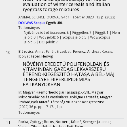
evaluation of winter cereals and Italian
ryegrass forage mixtures
ANIMAL SCIENCE JOURNAL
94
:
1
Paper: e13823 , 13 p.
(2023)
DOI
WoS
Scopus
Egyéb URL
Tudományos
Nyilvános idéző összesen: 8
| Független: 7 | Függő: 1 | Nem
jelölt: 0 | WoS jelölt: 6 | Scopus jelölt: 5 | WoS/Scopus
jelölt: 6 | DOI jelölt: 7
Blázovics, Anna
;
Fehér, Erzsébet
;
Ferencz, Andrea
;
Kocsis,
10
Ibolya
;
Fébel, Hedvig
NÖVÉNYI EREDETŰ POLIFENOLBAN ÉS
VITAMINBAN GAZDAG LEKVÁRSZERŰ
ÉTREND-KIEGÉSZÍTŐ HATÁSA A BÉL-MÁJ
TENGELYRE HIPERLIPIDÉMIÁS
PATKÁNYOKBAN
In:
Magyar Haemorheologiai Társaság XXVIII., Magyar
Mikrocirkulációs és Vaszkuláris Biológiai Társaság, Magyar
Szabadgyök-Kutató Társaság VII. Közös Kongresszusa
(2022)
36 p.
pp. 17-17. , 1 p.
Tudományos
Borka, György
;
Boros, Norbert
;
Kótiné, Seenger Julianna
;
11
Vojtela, Tibor
;
Fébel, Hedvig
;
Póti, Péter