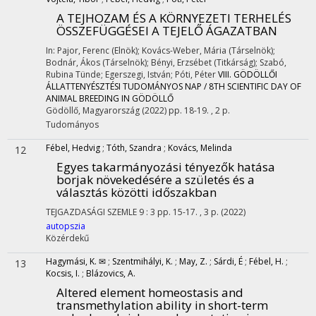
A TEJHOZAM ÉS A KÖRNYEZETI TERHELÉS
ÖSSZEFÜGGÉSEI A TEJELŐ ÁGAZATBAN
In: Pajor, Ferenc (Elnök); Kovács-Weber, Mária (Társelnök);
Bodnár, Ákos (Társelnök); Bényi, Erzsébet (Titkárság); Szabó,
Rubina Tünde; Egerszegi, István; Póti, Péter
VIII. GÖDÖLLŐI
ÁLLATTENYÉSZTÉSI TUDOMÁNYOS NAP / 8TH SCIENTIFIC DAY OF
ANIMAL BREEDING IN GÖDÖLLŐ
Gödöllő, Magyarország
(2022)
pp. 18-19. , 2 p.
Tudományos
Fébel, Hedvig
;
Tóth, Szandra
;
Kovács, Melinda
12
Egyes takarmányozási tényezők hatása
borjak növekedésére a születés és a
választás közötti időszakban
TEJGAZDASÁGI SZEMLE
9
:
3
pp. 15-17. , 3 p.
(2022)
autopszia
Közérdekű
Hagymási, K. ✉
;
Szentmihályi, K.
;
May, Z.
;
Sárdi, É
;
Fébel, H.
;
13
Kocsis, I.
;
Blázovics, A.
Altered element homeostasis and
transmethylation ability in short-term