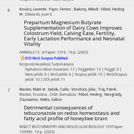
Kovács, Levente
;
Pajor, Ferenc
;
Bakony, Mikolt
;
Fébel, Hedvig
6
✉
;
Edwards, Joan E.
Prepartum Magnesium Butyrate
Supplementation of Dairy Cows Improves
Colostrum Yield, Calving Ease, Fertility,
Early Lactation Performance and Neonatal
Vitality
ANIMALS
13
:
8
Paper: 1319 , 16 p.
(2023)
DOI
WoS
Scopus
PubMed
Központi kezelésű
Tudományos
Nyilvános idéző összesen: 13
| Független: 13 | Függő: 0 |
Nem jelölt: 0 | WoS jelölt: 6 | Scopus jelölt: 10 | WoS/Scopus
jelölt: 10 | DOI jelölt: 11
Mackei, Máté ✉
;
Sebők, Csilla
;
Vöröházi, Júlia
;
Tráj, Patrik
;
7
Mackei, Fruzsina
;
Oláh, Barnabás
;
Fébel, Hedvig
;
Neogrády,
Zsuzsanna
;
Mátis, Gábor
Detrimental consequences of
tebuconazole on redox homeostasis and
fatty acid profile of honeybee brain
INSECT BIOCHEMISTRY AND MOLECULAR BIOLOGY
159
Paper:
103990 , 10 p.
(2023)