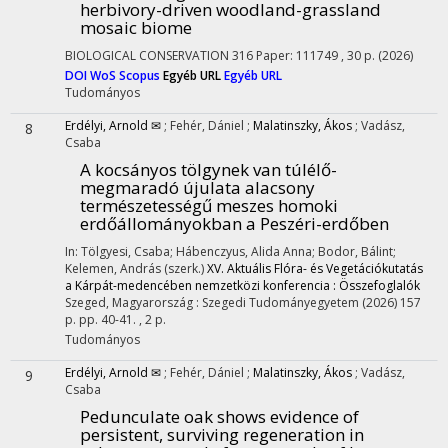
herbivory-driven woodland-grassland
mosaic biome
BIOLOGICAL CONSERVATION
316
Paper: 111749 , 30 p.
(2026)
DOI
WoS
Scopus
Egyéb URL
Egyéb URL
Tudományos
Erdélyi, Arnold ✉
;
Fehér, Dániel
;
Malatinszky, Ákos
;
Vadász,
8
Csaba
A kocsányos tölgynek van túlélő-
megmaradó újulata alacsony
természetességű meszes homoki
erdőállományokban a Peszéri-erdőben
In: Tölgyesi, Csaba; Hábenczyus, Alida Anna; Bodor, Bálint;
Kelemen, András (szerk.)
XV. Aktuális Flóra- és Vegetációkutatás
a Kárpát-medencében nemzetközi konferencia : Összefoglalók
Szeged, Magyarország :
Szegedi Tudományegyetem
(2026)
157
p.
pp. 40-41. , 2 p.
Tudományos
Erdélyi, Arnold ✉
;
Fehér, Dániel
;
Malatinszky, Ákos
;
Vadász,
9
Csaba
Pedunculate oak shows evidence of
persistent, surviving regeneration in