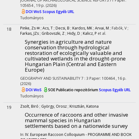
JOURNAL OF ARCHAEOLOGICAL SCIENCE: REPORTS
71
Paper:
105654 , 19 p.
(2026)
DOI
WoS
Scopus
Egyéb URL
Tudományos
Pinke, Zs ✉
;
Acs, T
;
Decsi, B
;
Kardos, MK
;
Arvai, M
;
Fabók, V
;
18
Farkas, JZs
;
Gribovszki, Z
;
Hidy, D
;
Kalicz, P
et al.
Synergies in agriculture and nature
conservation through hydrological
restoration of ecologically valuable and
cultivated wetlands in the drought-prone
Hungarian Plain (Central and Eastern
Europe)
GEOGRAPHY AND SUSTAINABILITY
7
:
3
Paper: 100464 , 16 p.
(2026)
DOI
WoS
SOE Publicatio repozitórium
Scopus
Egyéb URL
Tudományos
Zsolt, Biró
;
György, Orosz
;
Krisztián, Katona
19
Occurrence of raccoons and other invasive
mammal species in Hungarian
settlements based on a nationwide survey
In:
IV. European Raccoon Colloquium - PROGRAMME AND BOOK