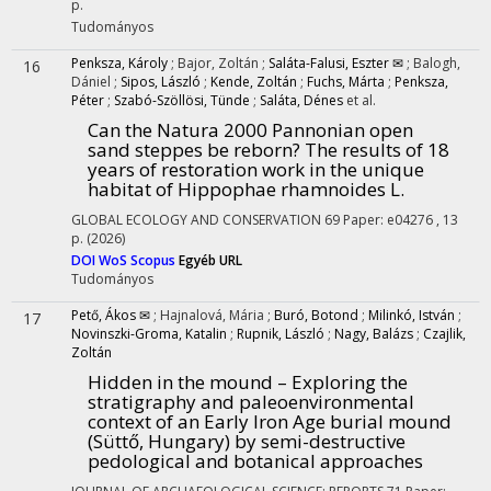
p.
Tudományos
Penksza, Károly
;
Bajor, Zoltán
;
Saláta-Falusi, Eszter ✉
;
Balogh,
16
Dániel
;
Sipos, László
;
Kende, Zoltán
;
Fuchs, Márta
;
Penksza,
Péter
;
Szabó-Szöllösi, Tünde
;
Saláta, Dénes
et al.
Can the Natura 2000 Pannonian open
sand steppes be reborn? The results of 18
years of restoration work in the unique
habitat of Hippophae rhamnoides L.
GLOBAL ECOLOGY AND CONSERVATION
69
Paper: e04276 , 13
p.
(2026)
DOI
WoS
Scopus
Egyéb URL
Tudományos
Pető, Ákos ✉
;
Hajnalová, Mária
;
Buró, Botond
;
Milinkó, István
;
17
Novinszki-Groma, Katalin
;
Rupnik, László
;
Nagy, Balázs
;
Czajlik,
Zoltán
Hidden in the mound – Exploring the
stratigraphy and paleoenvironmental
context of an Early Iron Age burial mound
(Süttő, Hungary) by semi-destructive
pedological and botanical approaches