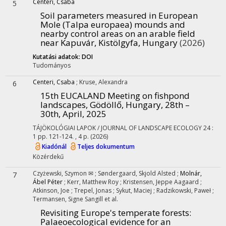
Centeri, Csaba
5
Soil parameters measured in European
Mole (Talpa europaea) mounds and
nearby control areas on an arable field
near Kapuvár, Kistölgyfa, Hungary
(2026)
Kutatási adatok: DOI
Tudományos
Centeri, Csaba
;
Kruse, Alexandra
6
15th EUCALAND Meeting on fishpond
landscapes, Gödöllő, Hungary, 28th –
30th, April, 2025
TÁJÖKOLÓGIAI LAPOK / JOURNAL OF LANDSCAPE ECOLOGY
24
:
1
pp. 121-124. , 4 p.
(2026)
Kiadónál
Teljes dokumentum
Közérdekű
Czyżewski, Szymon ✉
;
Søndergaard, Skjold Alsted
;
Molnár,
7
Ábel Péter
;
Kerr, Matthew Roy
;
Kristensen, Jeppe Aagaard
;
Atkinson, Joe
;
Trepel, Jonas
;
Sykut, Maciej
;
Radzikowski, Paweł
;
Termansen, Signe Sangill
et al.
Revisiting Europe's temperate forests:
Palaeoecological evidence for an