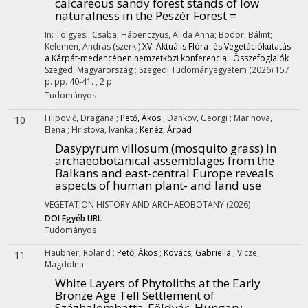
calcareous sandy forest stands of low
naturalness in the Peszér Forest =
In: Tölgyesi, Csaba; Hábenczyus, Alida Anna; Bodor, Bálint;
Kelemen, András (szerk.)
XV. Aktuális Flóra- és Vegetációkutatás
a Kárpát-medencében nemzetközi konferencia : Összefoglalók
Szeged, Magyarország :
Szegedi Tudományegyetem
(2026)
157
p.
pp. 40-41. , 2 p.
Tudományos
Filipović, Dragana
;
Pető, Ákos
;
Dankov, Georgi
;
Marinova,
10
Elena
;
Hristova, Ivanka
;
Kenéz, Árpád
Dasypyrum villosum (mosquito grass) in
archaeobotanical assemblages from the
Balkans and east-central Europe reveals
aspects of human plant- and land use
VEGETATION HISTORY AND ARCHAEOBOTANY
(2026)
DOI
Egyéb URL
Tudományos
Haubner, Roland
;
Pető, Ákos
;
Kovács, Gabriella
;
Vicze,
11
Magdolna
White Layers of Phytoliths at the Early
Bronze Age Tell Settlement of
Százhalombatta-Földvár, Hungary