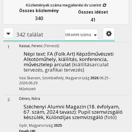
Közlemények száma megjelenési év szerint
Összes közlemény
Összes idézet
340
41
342 találat
Idézetek száma
Kassai, Ferenc
(Tervező)
1
Népi text
: FA (Folk Art) Képzőművészeti
Alkotóműhely, kiállítás, konferencia,
művésztelep arculat
(kiállításarculat
tervezés, grafikai tervezés)
Vasi Skanzen,
Szombathely, Magyarország
2026
.06.25 -
2026.06.29
Művészeti
Dénes, Nóra
2
Széchenyi Alumni Magazin (18. évfolyam,
67. szám, 2024 tavasz)
: Pupil szemvizsgáló
készülék, Különdíjas szemvizsgáló
(fotó)
Győr, Magyarország
2025
Egyéb URL