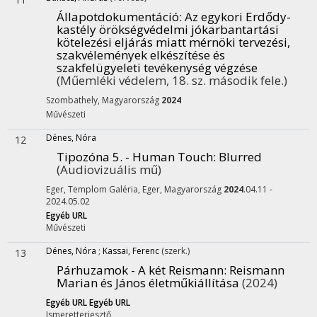
Állapotdokumentáció
: Az egykori Erdődy-
kastély örökségvédelmi jókarbantartási
kötelezési eljárás miatt mérnöki tervezési,
szakvélemények elkészítése és
szakfelügyeleti tevékenység végzése
(Műemléki védelem, 18. sz. második fele.)
Szombathely, Magyarország
2024
Művészeti
Dénes, Nóra
12
Tipozóna 5. - Human Touch
: Blurred
(Audiovizuális mű)
Eger, Templom Galéria,
Eger, Magyarország
2024
.04.11 -
2024.05.02
Egyéb URL
Művészeti
Dénes, Nóra
;
Kassai, Ferenc
(szerk.)
13
Párhuzamok - A két Reismann
: Reismann
Marian és János életműkiállítása
(2024)
Egyéb URL
Egyéb URL
Ismeretterjesztő