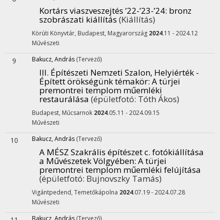
Kortárs viaszveszejtés ’22-’23-’24
: bronz
szobrászati kiállítás
(Kiállítás)
Körúti Könyvtár,
Budapest, Magyarország
2024
.11 - 2024.12
Művészeti
Bakucz, András
(Tervező)
9
III. Építészeti Nemzeti Szalon, Helyiérték -
Épített örökségünk témakör
: A türjei
premontrei templom műemléki
restaurálása
(épületfotó: Tóth Ákos)
Budapest, Műcsarnok
2024
.05.11 - 2024.09.15
Művészeti
Bakucz, András
(Tervező)
10
A MÉSZ Szakrális építészet c. fotókiállítása
a Művészetek Völgyében
: A türjei
premontrei templom műemléki felújítása
(épületfotó: Bujnovszky Tamás)
Vigántpedend, Temetőkápolna
2024
.07.19 - 2024.07.28
Művészeti
Bakucz, András
(Tervező)
11