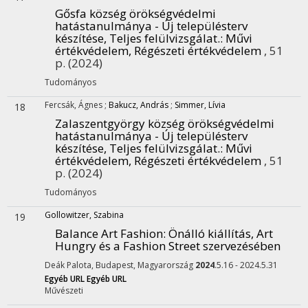
Gősfa község örökségvédelmi
hatástanulmánya - Új településterv
készítése, Teljes felülvizsgálat.
: Művi
értékvédelem, Régészeti értékvédelem
, 51
p.
(2024)
Tudományos
Fercsák, Ágnes
;
Bakucz, András
;
Simmer, Lívia
18
Zalaszentgyörgy község örökségvédelmi
hatástanulmánya - Új településterv
készítése, Teljes felülvizsgálat.
: Művi
értékvédelem, Régészeti értékvédelem
, 51
p.
(2024)
Tudományos
Gollowitzer, Szabina
19
Balance Art Fashion
: Önálló kiállítás, Art
Hungry és a Fashion Street szervezésében
Deák Palota,
Budapest, Magyarország
2024
.5.16 - 2024.5.31
Egyéb URL
Egyéb URL
Művészeti