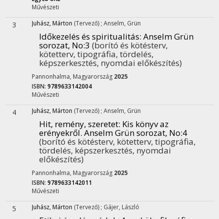
Művészeti
Juhász, Márton
(Tervező)
;
Anselm, Grün
3
Időkezelés és spiritualitás
: Anselm Grün
sorozat, No:3
(borító és kötésterv,
kötetterv, tipográfia, tördelés,
képszerkesztés, nyomdai előkészítés)
Pannonhalma, Magyarország
2025
ISBN:
9789633142004
Művészeti
Juhász, Márton
(Tervező)
;
Anselm, Grün
4
Hit, remény, szeretet
: Kis könyv az
erényekről. Anselm Grün sorozat, No:4
(borító és kötésterv, kötetterv, tipográfia,
tördelés, képszerkesztés, nyomdai
előkészítés)
Pannonhalma, Magyarország
2025
ISBN:
9789633142011
Művészeti
Juhász, Márton
(Tervező)
;
Gájer, László
5