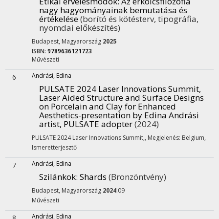
Etikai érvelésmódok
: Az erkölcsfilozófia
nagy hagyományainak bemutatása és
értékelése
(borító és kötésterv, tipográfia,
nyomdai előkészítés)
Budapest, Magyarország
2025
ISBN:
9789636121723
Művészeti
Andrási, Edina
6
PULSATE 2024 Laser Innovations Summit,
Laser Aided Structure and Surface Designs
on Porcelain and Clay for Enhanced
Aesthetics-presentation by Edina Andrási
artist, PULSATE adopter
(2024)
PULSATE 2024 Laser Innovations Summit,
,
Megjelenés: Belgium,
Ismeretterjesztő
Andrási, Edina
7
Szilánkok
: Shards
(Bronzöntvény)
Budapest, Magyarország
2024
.09
Művészeti
Andrási, Edina
8