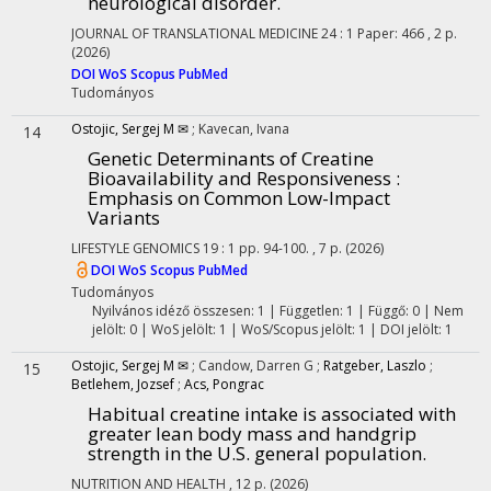
neurological disorder.
JOURNAL OF TRANSLATIONAL MEDICINE
24
:
1
Paper: 466 , 2 p.
(2026)
DOI
WoS
Scopus
PubMed
Tudományos
Ostojic, Sergej M ✉
;
Kavecan, Ivana
14
Genetic Determinants of Creatine
Bioavailability and Responsiveness :
Emphasis on Common Low-Impact
Variants
LIFESTYLE GENOMICS
19
:
1
pp. 94-100. , 7 p.
(2026)
DOI
WoS
Scopus
PubMed
Tudományos
Nyilvános idéző összesen: 1
| Független: 1 | Függő: 0 | Nem
jelölt: 0 | WoS jelölt: 1 | WoS/Scopus jelölt: 1 | DOI jelölt: 1
Ostojic, Sergej M ✉
;
Candow, Darren G
;
Ratgeber, Laszlo
;
15
Betlehem, Jozsef
;
Acs, Pongrac
Habitual creatine intake is associated with
greater lean body mass and handgrip
strength in the U.S. general population.
NUTRITION AND HEALTH
, 12 p.
(2026)