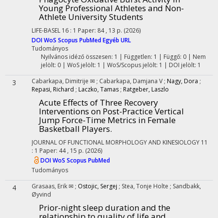
Young Professional Athletes and Non-
Athlete University Students
LIFE-BASEL
16
:
1
Paper: 84 , 13 p.
(2026)
DOI
WoS
Scopus
PubMed
Egyéb URL
Tudományos
Nyilvános idéző összesen: 1
| Független: 1 | Függő: 0 | Nem
jelölt: 0 | WoS jelölt: 1 | WoS/Scopus jelölt: 1 | DOI jelölt: 1
Cabarkapa, Dimitrije ✉
;
Cabarkapa, Damjana V
;
Nagy, Dora
;
3
Repasi, Richard
;
Laczko, Tamas
;
Ratgeber, Laszlo
Acute Effects of Three Recovery
Interventions on Post-Practice Vertical
Jump Force-Time Metrics in Female
Basketball Players.
JOURNAL OF FUNCTIONAL MORPHOLOGY AND KINESIOLOGY
11
:
1
Paper: 44 , 15 p.
(2026)
DOI
WoS
Scopus
PubMed
Tudományos
Grasaas, Erik ✉
;
Ostojic, Sergej
;
Stea, Tonje Holte
;
Sandbakk,
4
Øyvind
Prior-night sleep duration and the
relationship to quality of life and