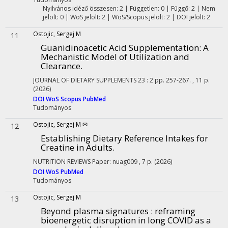
Nyilvános idéző összesen: 2
| Független: 0 | Függő: 2 | Nem
jelölt: 0 | WoS jelölt: 2 | WoS/Scopus jelölt: 2 | DOI jelölt: 2
Ostojic, Sergej M
11
Guanidinoacetic Acid Supplementation
: A
Mechanistic Model of Utilization and
Clearance.
JOURNAL OF DIETARY SUPPLEMENTS
23
:
2
pp. 257-267. , 11 p.
(2026)
DOI
WoS
Scopus
PubMed
Tudományos
Ostojic, Sergej M ✉
12
Establishing Dietary Reference Intakes for
Creatine in Adults.
NUTRITION REVIEWS
Paper: nuag009 , 7 p.
(2026)
DOI
WoS
PubMed
Tudományos
Ostojic, Sergej M
13
Beyond plasma signatures : reframing
bioenergetic disruption in long COVID as a