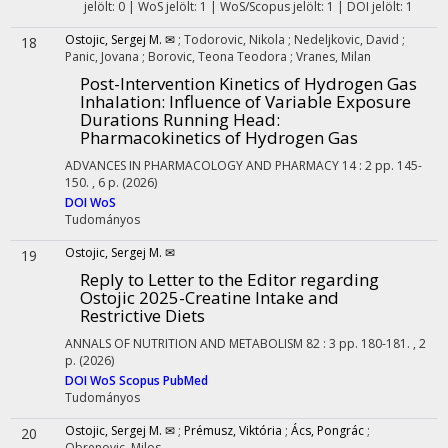
jelölt: 0 | WoS jelölt: 1 | WoS/Scopus jelölt: 1 | DOI jelölt: 1
Ostojic, Sergej M. ✉
;
Todorovic, Nikola
;
Nedeljkovic, David
;
18
Panic, Jovana
;
Borovic, Teona Teodora
;
Vranes, Milan
Post-Intervention Kinetics of Hydrogen Gas
Inhalation: Influence of Variable Exposure
Durations Running Head:
Pharmacokinetics of Hydrogen Gas
ADVANCES IN PHARMACOLOGY AND PHARMACY
14
:
2
pp. 145-
150. , 6 p.
(2026)
DOI
WoS
Tudományos
Ostojic, Sergej M. ✉
19
Reply to Letter to the Editor regarding
Ostojic 2025-Creatine Intake and
Restrictive Diets
ANNALS OF NUTRITION AND METABOLISM
82
:
3
pp. 180-181. , 2
p.
(2026)
DOI
WoS
Scopus
PubMed
Tudományos
Ostojic, Sergej M. ✉
;
Prémusz, Viktória
;
Ács, Pongrác
;
20
Obrenovic, Milos