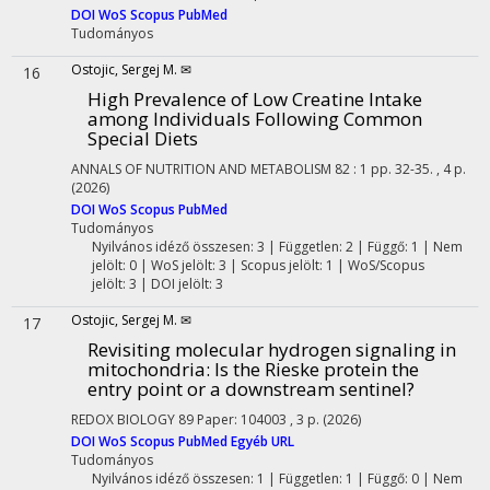
DOI
WoS
Scopus
PubMed
Tudományos
Ostojic, Sergej M. ✉
16
High Prevalence of Low Creatine Intake
among Individuals Following Common
Special Diets
ANNALS OF NUTRITION AND METABOLISM
82
:
1
pp. 32-35. , 4 p.
(2026)
DOI
WoS
Scopus
PubMed
Tudományos
Nyilvános idéző összesen: 3
| Független: 2 | Függő: 1 | Nem
jelölt: 0 | WoS jelölt: 3 | Scopus jelölt: 1 | WoS/Scopus
jelölt: 3 | DOI jelölt: 3
Ostojic, Sergej M. ✉
17
Revisiting molecular hydrogen signaling in
mitochondria: Is the Rieske protein the
entry point or a downstream sentinel?
REDOX BIOLOGY
89
Paper: 104003 , 3 p.
(2026)
DOI
WoS
Scopus
PubMed
Egyéb URL
Tudományos
Nyilvános idéző összesen: 1
| Független: 1 | Függő: 0 | Nem