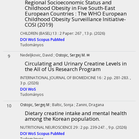
Regional Socioeconomic Status and
Childhood Obesity in Five South-East
European Countries : The WHO European
Childhood Obesity Surveillance Initiative-
COSI (2019)
CHILDREN (BASEL)
13
:
2
Paper: 267 , 13 p.
(2026)
DOI
WoS
Scopus
PubMed
Tudományos
Nedeljkovic, David
;
Ostojic, Sergej M. ✉
9
Circulating and Urinary Creatine Levels in
the All of Us Research Program
INTERNATIONAL JOURNAL OF BIOMEDICINE
16
:
2
pp. 281-283. ,
3 p.
(2026)
DOI
WoS
Tudományos
Ostojic, Sergej M
;
Baltic, Sonja
;
Zanini, Dragana
10
Dietary creatine intake and mental health
among the Korean population.
NUTRITIONAL NEUROSCIENCE
29
:
2
pp. 239-247. , 9 p.
(2026)
DOI
WoS
Scopus
PubMed
Tudományos