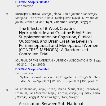
DOI
WoS
Scopus
PubMed
Tudományos
Korovljev, Darinka
;
Ostojic, Jelena
;
Panic, Jovana
;
Ranisavljev,
7
Marijana
;
Todorovic, Nikola
;
Nedeljkovic, David
;
Kuzmanovic,
Jovan
;
Vranes, Milan
;
Stajer, Valdemar
;
Ostojic, Sergej M
The Effects of 8-Week Creatine
Hydrochloride and Creatine Ethyl Ester
Supplementation on Cognition, Clinical
Outcomes, and Brain Creatine Levels in
Perimenopausal and Menopausal Women
(CONCRET-MENOPA) : A Randomized
Controlled Trial
JOURNAL OF THE AMERICAN NUTRITION ASSOCIATION
45
:
3
pp.
199-210. , 12 p.
(2026)
DOI
WoS
Scopus
PubMed
Tudományos
Nyilvános idéző összesen: 2
| Független: 2 | Függő: 0 | Nem
jelölt: 0 | WoS jelölt: 2 | WoS/Scopus jelölt: 2 | DOI jelölt: 2
Musić Milanović, Sanja
;
Križan, Helena
;
Šlaus, Nika
;
Brađašević,
8
Emanuel
;
Lang Morović, Maja
;
Djordjic, Visnja
;
Kujundžić, Enisa
;
Ostojic, Sergej M
;
Spiroski, Igor
;
Starc, Gregor
Association Between Sub-National