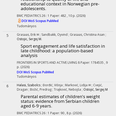
educational context in Norwegian pre-
adolescents.
BMC PEDIATRICS
26
:
1
Paper: 482 , 10 p.
(2026)
DOI
WoS
Scopus
PubMed
Tudományos
Grasaas, Erik ✉
;
Sandbakk, Oyvind
;
Grasaas, Christina Asan
;
5
Ostojic, Sergej M.
Sport engagement and life satisfaction in
late childhood: a population-based
analysis
FRONTIERS IN SPORTS AND ACTIVE LIVING
8
Paper: 1784535 , 9
p.
(2026)
DOI
WoS
Scopus
PubMed
Tudományos
Halasi, Szabolcs
;
Đorđić, Višnja
;
Marković, Lidija ✉
;
Cvejić,
6
Dragan
;
Božić, Predrag
;
Trajković, Nebojša
;
Ostojić, Sergej M
Parental estimates of children's weight
status
: evidence from Serbian children
aged 6-9 years.
BMC PEDIATRICS
26
:
1
Paper: 90 , 8 p.
(2026)