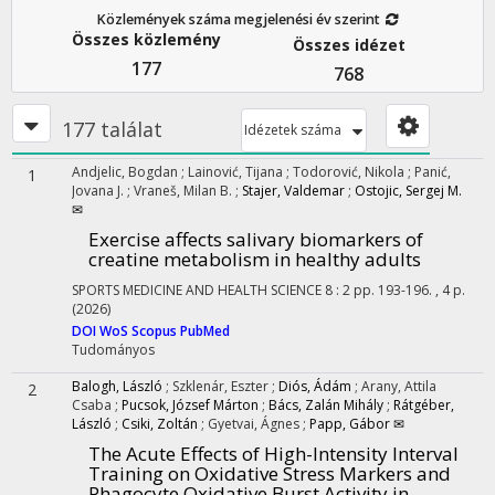
Közlemények száma megjelenési év szerint
Összes közlemény
Összes idézet
177
768
177 találat
Idézetek száma
Andjelic, Bogdan
;
Lainović, Tijana
;
Todorović, Nikola
;
Panić,
1
Jovana J.
;
Vraneš, Milan B.
;
Stajer, Valdemar
;
Ostojic, Sergej M.
✉
Exercise affects salivary biomarkers of
creatine metabolism in healthy adults
SPORTS MEDICINE AND HEALTH SCIENCE
8
:
2
pp. 193-196. , 4 p.
(2026)
DOI
WoS
Scopus
PubMed
Tudományos
Balogh, László
;
Szklenár, Eszter
;
Diós, Ádám
;
Arany, Attila
2
Csaba
;
Pucsok, József Márton
;
Bács, Zalán Mihály
;
Rátgéber,
László
;
Csiki, Zoltán
;
Gyetvai, Ágnes
;
Papp, Gábor ✉
The Acute Effects of High-Intensity Interval
Training on Oxidative Stress Markers and
Phagocyte Oxidative Burst Activity in