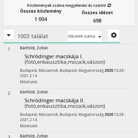
Közlemények száma megjelenési év szerint
Összes közlemény
Összes idézet
1 004
698
1003 találat
Idézetek száma
Bánföldi, Zoltán
1
Schrödinger macskája I.
(fotó,enkausztika,mozaik,vászon)
Budapest, Műcsarnok,
Budapest, Magyarország
2020
.10.28 -
2021.2.14
Művészeti
Bánföldi, Zoltán
2
Schrödinger macskája II.
(fotó,enkausztika,mozaik,vászon)
Budapest, Műcsarnok,
Budapest, Magyarország
2020
.10.28 -
2021.2.14
Művészeti
Bánföldi, Zoltán
3