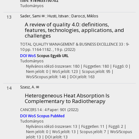
ISBN:
9789635750702
Tudományos
Sader, Sami ✉
;
Husti, Istvan
;
Daroczi, Miklos
13
A review of quality 4.0: definitions,
features, technologies, applications, and
challenges
TOTAL QUALITY MANAGEMENT & BUSINESS EXCELLENCE
33
:
9-
10
pp. 1164-1182. , 19 p.
(2022)
DOI
WoS
Scopus
Egyéb URL
Tudományos
Nyilvános idéző összesen: 180
| Független: 180 | Függő: 0 |
Nem jelölt: 0 | WoS jelölt: 123 | Scopus jelölt: 95 |
WoS/Scopus jelölt: 146 | DOI jelölt: 163
Szasz, A. ✉
14
Heterogeneous Heat Absorption Is
Complementary to Radiotherapy
CANCERS
14
:
4
Paper: 901
(2022)
DOI
WoS
Scopus
PubMed
Tudományos
Nyilvános idéző összesen: 13
| Független: 11 | Függő: 2 |
Nem jelölt: 0 | WoS jelölt: 13 | Scopus jelölt: 7 | WoS/Scopus
jelölt: 13 | DOI jelölt: 13