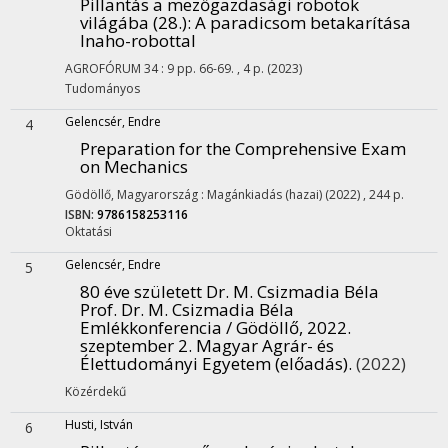
Pillantás a mezőgazdasági robotok
világába (28.)
: A paradicsom betakarítása
Inaho-robottal
AGROFÓRUM
34
:
9
pp. 66-69. , 4 p.
(2023)
Tudományos
Gelencsér, Endre
4
Preparation for the Comprehensive Exam
on Mechanics
Gödöllő, Magyarország :
Magánkiadás (hazai)
(2022)
,
244 p.
ISBN:
9786158253116
Oktatási
Gelencsér, Endre
5
80 éve született Dr. M. Csizmadia Béla
Prof. Dr. M. Csizmadia Béla
Emlékkonferencia / Gödöllő, 2022.
szeptember 2. Magyar Agrár- és
Élettudományi Egyetem (előadás).
(2022)
Közérdekű
Husti, István
6