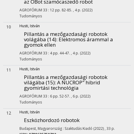
az OBot szamócaszedő robot
AGROFÓRUM
33
:
12
pp. 82-85. , 4 p.
(2022)
Tudományos
Husti, István
10
Pillantás a mezőgazdasági robotok
volágába (14)
: Elektromos árammal a
gyomok ellen
AGROFÓRUM
33
:
4
pp. 44-47. , 4 p.
(2022)
Tudományos
Husti, István
11
Pillantás a mezőgazdasági robotok
világába (15)
: A NUCROP" hibrid
gyomirtási technológia
AGROFÓRUM
33
:
6
pp. 52-57. , 6 p.
(2022)
Tudományos
Husti, István
12
Eszközhordozó robotok
Budapest, Magyarország :
Szaktudás Kiadó
(2022)
,
33 p.