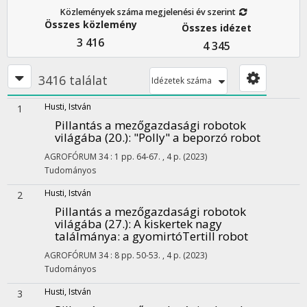
Közlemények száma megjelenési év szerint
Összes közlemény
Összes idézet
3 416
4 345
3416 találat
Idézetek száma
Husti, István
1
Pillantás a mezőgazdasági robotok
világába (20.)
: "Polly" a beporzó robot
AGROFÓRUM
34
:
1
pp. 64-67. , 4 p.
(2023)
Tudományos
Husti, István
2
Pillantás a mezőgazdasági robotok
világába (27.)
: A kiskertek nagy
találmánya: a gyomirtóTertill robot
AGROFÓRUM
34
:
8
pp. 50-53. , 4 p.
(2023)
Tudományos
Husti, István
3