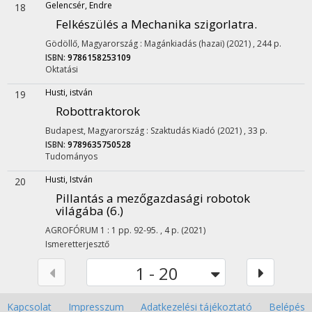
Gelencsér, Endre
18
Felkészülés a Mechanika szigorlatra.
Gödöllő, Magyarország :
Magánkiadás (hazai)
(2021)
,
244 p.
ISBN:
9786158253109
Oktatási
Husti, istván
19
Robottraktorok
Budapest, Magyarország :
Szaktudás Kiadó
(2021)
,
33 p.
ISBN:
9789635750528
Tudományos
Husti, István
20
Pillantás a mezőgazdasági robotok
világába (6.)
AGROFÓRUM
1
:
1
pp. 92-95. , 4 p.
(2021)
Ismeretterjesztő
1 - 20
Kapcsolat
Impresszum
Adatkezelési tájékoztató
Belépés