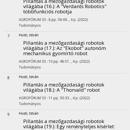
Pillantás a mezőgazdasági robotok
világába (16.)
: A "Verdants Robotics"
többfunkciós robotja
AGROFÓRUM
33
:
8
pp. 58-60. , 4 p.
(2022)
Tudományos
Husti, István
7
Pillantás a mezőgazdasági robotok
világába (17.)
: Az "Ekobot" autonóm
mechanikus gyomírtó robot
AGROFÓRUM
33
:
10
pp. 48-51. , 4 p.
(2022)
Tudományos
Husti, István
8
Pillantás a mezőgazdasági robotok
világába (18.)
: A "Thorvald" robot
AGROFÓRUM
33
:
11
pp. 30-33. , 4 p.
(2022)
Tudományos
Husti, István
9
Pillantás a mezőgazdasági robotok
világába (19.)
: Egy reményteljes kísérlet: