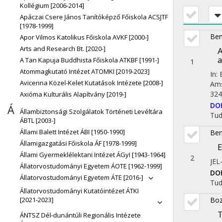
Kollégium [2006-2014]
Apáczai Csere János Tanítóképző Főiskola ACSJTF
[1978-1999]
Ben
Apor Vilmos Katolikus Főiskola AVKF [2000-]
Arts and Research Bt. [2020-]
A
a
A Tan Kapuja Buddhista Főiskola ATKBF [1991-]
1
Atommagkutató Intézet ATOMKI [2019-2023]
In:
Avicenna Közel-Kelet Kutatások Intézete [2008-]
Ams
324.
Axióma Kulturális Alapítvány [2019-]
DO
Á
Állambiztonsági Szolgálatok Történeti Levéltára
Tu
ÁBTL [2003-]
Állami Balett Intézet ÁBI [1950-1990]
Ben
Államigazgatási Főiskola ÁF [1978-1999]
E
Állami Gyermeklélektani Intézet ÁGyI [1943-1964]
2
JE
Állatorvostudományi Egyetem ÁOTE [1962-1999]
DO
Állatorvostudományi Egyetem ÁTE [2016-]
Tu
Állatorvostudományi Kutatóintézet ÁTKI
[2021-2023]
Boz
T
ÁNTSZ Dél-dunántúli Regionális Intézete