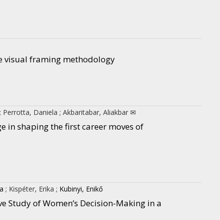
e visual framing methodology
;
Perrotta, Daniela
;
Akbaritabar, Aliakbar ✉
e in shaping the first career moves of
ia
;
Kispéter, Erika
;
Kubinyi, Enikő
ive Study of Women’s Decision-Making in a