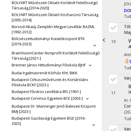
BOLYART Művészeti Oktató Korlátolt Felelősségű
JOU
Társaság [2014-2020]
DO
BOLYART Művészeti Oktató Közhasznú Társaság
Tu
[2005-2014]
Tót
Borsod-Abaúj-Zemplén Megyei Levéltár BAZML
[1992-2012]
Maj
Bölcsészettudományi Kutatóközpont BTK
W
10
[2019-2023]
a
Toggle
BrainVisionCenter Nonprofit Korlátolt Felelősségű
Ann
navigati
Társaság [2021-]
Brenner János Hittudományi Főiskola BJHF
Tu
Budai Irgalmasrendi Kórház Kht. BIKK
Var
Budapest Cirkuszművészeti és Kortárstánc
Főiskola BCKF [2023-]
R
i
Budapest Főváros Levéltára BFL [1901-]
11
Budapesti Corvinus Egyetem BCE [2003-]
In:
Com
Budapesti Dr. Manninger Jenő Baleseti Központ
BMJ [2023-]
(20
Budapesti Gazdasági Egyetem BGE [2016-
Tu
2025]
Var