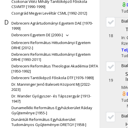
Csokonai Vitéz Mihály Tanítóképző Főiskola
CSVMTF [1990-1999]
Tu
Csongrád Megyei Levéltár CSML [1992-2012]
D
Bia
Debreceni Agrártudományi Egyetem DAE [1970-
1999]
T
Debreceni Egyetem DE [2000-]
18
In:
Debreceni Református Hittudományi Egyetem
Rze
DRHE [2012-]
Te
Debreceni Református Hittudományi Egyetem
Tu
DRHE [1993-2011]
Bia
Debreceni Református Theologiai Akadémia DRTA
[1950-1992]
Debreceni Tantóképző Főiskola DTF [1976-1989]
I
19
Dr. Manninger Jenő Baleseti Központ MJ [2022-
MA
2023]
Dr. Wander Gyógyszer- és Tápszergyár [1913-
Tu
1947]
Dunamelléki Református Egyházkerület Ráday
Gyűjteménye [1955-]
Bia
Dunántúli Református Egyházkerület
H
Tudományos Gyűjteményei DRETGY [1958-]