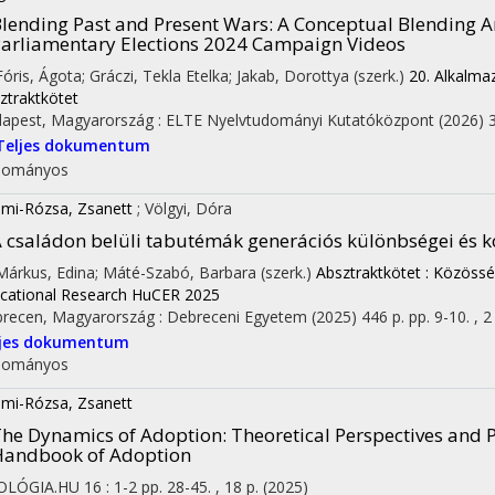
lending Past and Present Wars: A Conceptual Blending An
arliamentary Elections 2024 Campaign Videos
 Fóris, Ágota; Gráczi, Tekla Etelka; Jakab, Dorottya (szerk.)
20. Alkalma
ztraktkötet
apest, Magyarország :
ELTE Nyelvtudományi Kutatóközpont
(2026)
Teljes dokumentum
dományos
mi-Rózsa, Zsanett
;
Völgyi, Dóra
 családon belüli tabutémák generációs különbségei és
 Márkus, Edina; Máté-Szabó, Barbara (szerk.)
Absztraktkötet : Közössé
cational Research HuCER 2025
recen, Magyarország :
Debreceni Egyetem
(2025)
446 p.
pp. 9-10. , 2
ljes dokumentum
dományos
mi-Rózsa, Zsanett
he Dynamics of Adoption
: Theoretical Perspectives and 
Handbook of Adoption
OLÓGIA.HU
16
:
1-2
pp. 28-45. , 18 p.
(2025)