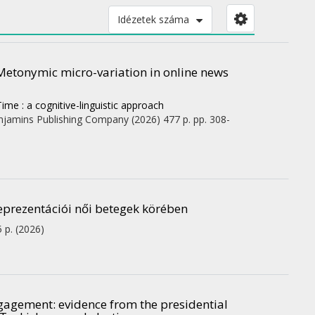
Idézetek száma
 Metonymic micro-variation in online news
me : a cognitive-linguistic approach
njamins Publishing Company
(2026)
477 p.
pp. 308-
reprezentációi női betegek körében
5 p.
(2026)
ngagement
: evidence from the presidential