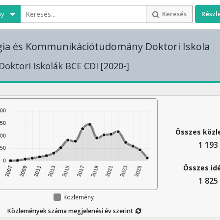
ny
Keresés
Részl
gia és Kommunikációtudomány Doktori Iskola
Doktori Iskolák BCE CDI [2020-]
Összes köz
1 193
Összes id
1 825
Közlemény
Közlemények száma megjelenési év szerint