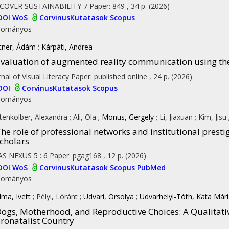
COVER SUSTAINABILITY
7
Paper: 849 , 34 p.
(2026)
DOI
WoS
CorvinusKutatasok
Scopus
dományos
tner, Ádám
;
Kárpáti, Andrea
valuation of augmented reality communication using th
rnal of Visual Literacy
Paper: published online , 24 p.
(2026)
DOI
CorvinusKutatasok
Scopus
dományos
tenkolber, Alexandra
;
Ali, Ola
;
Monus, Gergely
;
Li, Jiaxuan
;
Kim, Jisu
he role of professional networks and institutional prestig
cholars
AS NEXUS
5
:
6
Paper: pgag168 , 12 p.
(2026)
DOI
WoS
CorvinusKutatasok
Scopus
PubMed
dományos
lma, Ivett
;
Pélyi, Lóránt
;
Udvari, Orsolya
;
Udvarhelyi-Tóth, Kata Már
ogs, Motherhood, and Reproductive Choices
: A Qualitat
ronatalist Country