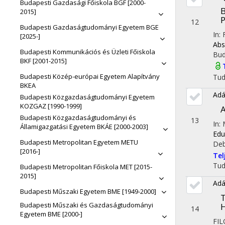
Budapesti Gazdasági Főiskola BGF [2000-
B
2015]
P
12
Budapesti Gazdaságtudományi Egyetem BGE
In:
[2025-]
Abs
Budapesti Kommunikációs és Üzleti Főiskola
Bud
BKF [2001-2015]
Budapesti Közép-európai Egyetem Alapítvány
Tu
BKEA
Adá
Budapesti Közgazdaságtudományi Egyetem
KOZGAZ [1990-1999]
A
Budapesti Közgazdaságtudományi és
13
In:
Államigazgatási Egyetem BKÁE [2000-2003]
Edu
Budapesti Metropolitan Egyetem METU
Deb
[2016-]
Te
Tu
Budapesti Metropolitan Főiskola MET [2015-
2015]
Adá
Budapesti Műszaki Egyetem BME [1949-2000]
T
Budapesti Műszaki és Gazdaságtudományi
14
Egyetem BME [2000-]
FIL