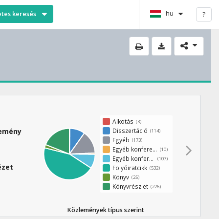
hu
etes keresés
?
Alkotás
(3)
Disszertáció
lemény
(114)
Egyéb
(173)
Egyéb konferenciakötet
(10)
Egyéb konferenciaközlemény
(107)
ézet
Folyóiratcikk
(532)
Könyv
(25)
Könyvrészlet
(226)
Közlemények típus szerint