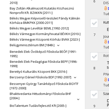
6
DIS
2010]
Bay Zoltán Alkalmazott Kutatási Közhasznú
Nonprofit Kft. BZAKKN [2011-]
Tu
Békés Megyei Képviselő-testület Pándy Kálmán
Kut
Kórháza BMKPKK [2000-2011]
Békés Megyei Levéltár BEML [1992-2012]
E
Békés Vármegyei Kormányhivatal BÉVKH [2010-]
7
Jou
Békés Vármegyei Központi Kórház BVKK [2023-]
Belügyminisztérium BM [1848-]
Tu
Benedek Elek Óvóképző Főiskola BEÓF [1991-
Rot
1995]
Benedek Elek Pedagógiai Főiskola BEPF [1996-
T
1999]
s
8
Berettyó Kulturális Központ BKK [2016-]
PN
Berzsenyi Dániel Főiskola BDF [1992-2007]
Bessenyei György Tanárképző Főiskola BGYTF
Tu
[1972-2000]
Sza
Bhaktivedanta Hittudományi Főiskola BHF
[2004-]
D
P
BioTalentum Tudásfejlesztő Kft [2005-]
9