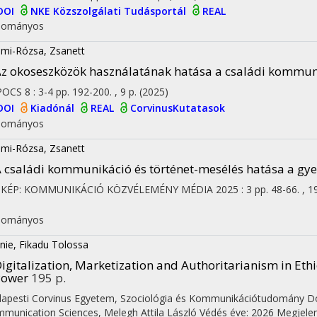
DOI
NKE Közszolgálati Tudásportál
REAL
dományos
mi-Rózsa, Zsanett
z okoseszközök használatának hatása a családi kommun
POCS
8
:
3-4
pp. 192-200. , 9 p.
(2025)
DOI
Kiadónál
REAL
CorvinusKutatasok
dományos
mi-Rózsa, Zsanett
 családi kommunikáció és történet-mesélés hatása a gy
L-KÉP: KOMMUNIKÁCIÓ KÖZVÉLEMÉNY MÉDIA
2025
:
3
pp. 48-66. , 1
I
dományos
nie, Fikadu Tolossa
igitalization, Marketization and Authoritarianism in Et
Power
195 p.
apesti Corvinus Egyetem
,
Szociológia és Kommunikációtudomány Dokt
munication Sciences,
Melegh Attila László
Védés éve: 2026
Megjelen