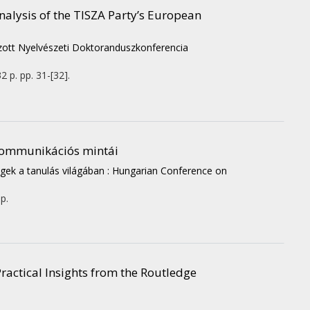
alysis of the TISZA Party’s European
zott Nyelvészeti Doktoranduszkonferencia
32 p.
pp. 31-[32].
 kommunikációs mintái
gek a tanulás világában : Hungarian Conference on
 p.
Practical Insights from the Routledge