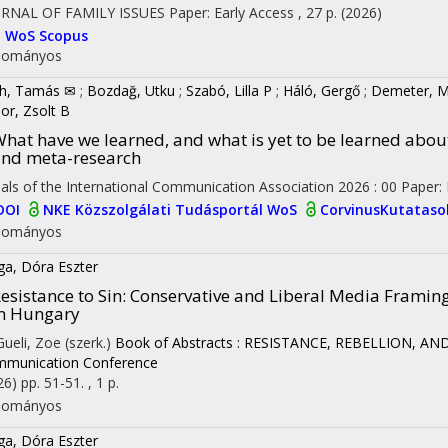
RNAL OF FAMILY ISSUES
Paper: Early Access , 27 p.
(2026)
I
WoS
Scopus
dományos
h, Tamás ✉
;
Bozdağ, Utku
;
Szabó, Lilla P
;
Háló, Gergő
;
Demeter, M
or, Zsolt B
hat have we learned, and what is yet to be learned abou
nd meta-research
als of the International Communication Association
2026
:
00
Paper: 
on
DOI
NKE Közszolgálati Tudásportál
WoS
CorvinusKutatas
dományos
ga, Dóra Eszter
esistance to Sin: Conservative and Liberal Media Framin
n Hungary
 Gueli, Zoe (szerk.)
Book of Abstracts : RESISTANCE, REBELLION, AND
munication Conference
26)
pp. 51-51. , 1 p.
dományos
ga, Dóra Eszter