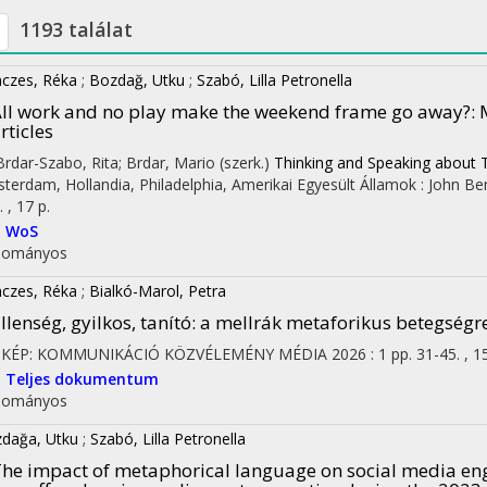
1193 találat
czes, Réka
;
Bozdağ, Utku
;
Szabó, Lilla Petronella
ll work and no play make the weekend frame go away?
:
rticles
 Brdar-Szabo, Rita; Brdar, Mario (szerk.)
Thinking and Speaking about Ti
terdam, Hollandia,
Philadelphia, Amerikai Egyesült Államok :
John Be
 , 17 p.
I
WoS
dományos
czes, Réka
;
Bialkó-Marol, Petra
llenség, gyilkos, tanító: a mellrák metaforikus betegség
L-KÉP: KOMMUNIKÁCIÓ KÖZVÉLEMÉNY MÉDIA
2026
:
1
pp. 31-45. , 1
I
Teljes dokumentum
dományos
dağa, Utku
;
Szabó, Lilla Petronella
he impact of metaphorical language on social media e