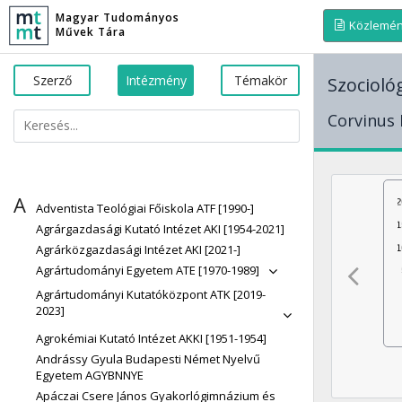
Magyar Tudományos
Közlemé
Művek Tára
Szerző
Intézmény
Témakör
Szocioló
Corvinus 
A
Adventista Teológiai Főiskola ATF [1990-]
Agrárgazdasági Kutató Intézet AKI [1954-2021]
Agrárközgazdasági Intézet AKI [2021-]
Agrártudományi Egyetem ATE [1970-1989]
Agrártudományi Kutatóközpont ATK [2019-
2023]
Agrokémiai Kutató Intézet AKKI [1951-1954]
Andrássy Gyula Budapesti Német Nyelvű
Egyetem AGYBNNYE
Apáczai Csere János Gyakorlógimnázium és