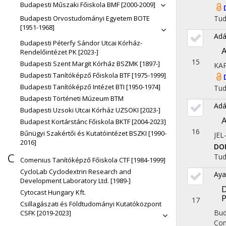
Budapesti Műszaki Főiskola BMF [2000-2009]
Budapesti Orvostudományi Egyetem BOTE
Tu
[1951-1968]
Adá
Budapesti Péterfy Sándor Utcai Kórház-
A
Rendelőintézet PK [2023-]
15
Budapesti Szent Margit Kórház BSZMK [1897-]
KA
Budapesti Tanítóképző Főiskola BTF [1975-1999]
Budapesti Tanítóképző Intézet BTI [1950-1974]
Tu
Budapesti Történeti Múzeum BTM
Adá
Budapesti Uzsoki Utcai Kórház UZSOKI [2023-]
A
Budapest Kortárstánc Főiskola BKTF [2004-2023]
16
Bűnügyi Szakértői és Kutatóintézet BSZKI [1990-
JE
2016]
DO
C
Tu
Comenius Tanítóképző Főiskola CTF [1984-1999]
CycloLab Cyclodextrin Research and
Aya
Development Laboratory Ltd. [1989-]
D
Cytocast Hungary Kft.
17
Csillagászati és Földtudományi Kutatóközpont
Bud
CSFK [2019-2023]
Com