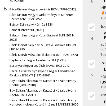
r
ÁNTSZDRI
3
B
IN
Bács-Kiskun Megyei Levéltár BKML [1992-2012]
Bács-Kiskun Megyei Önkormányzat Múzeumi
Tu
Szervezete BKMÖMSZ
Bajcsy-Zsilinszky Kórház BZSK
Esk
Balassi Intézet BI [2002-]
W
Balatoni Limnológiai Kutatóintézet BLKI [2021-
P
4
2023]
In:
Bánki Donát Gépipari Műszaki Főiskola BDGMF
Bud
[1969-1990]
Tu
Bánki Donát Műszaki Főiskola BDMF [1991-1999]
Baptista Teológiai Akadémia BTA [1995-]
Esk
Baranya Megyei Levéltár BAML [1992-2012]
M
Bárczi Gusztáv Gyógypedagógiai Tanárképző
5
Főiskola BGGYTF [1975-1999]
KO
Bay Zoltán Alkalmazott Kutatási Közalapítvány
Egy
BZAKK [2005-2010]
Tu
Bay Zoltán Alkalmazott Kutatási Közalapítvány
BZAKK [2011-2011]
Kis
Bay Zoltán Alkalmazott Kutatási Közalapítvány
P
Nanotechnológia Kutató Intézet BZAKKNKI [2006-