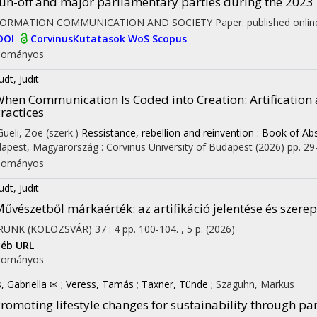
un-off and major parliamentary parties during the 2023 
FORMATION COMMUNICATION AND SOCIETY
Paper: published onlin
DOI
CorvinusKutatasok
WoS
Scopus
dományos
üdt, Judit
hen Communication Is Coded into Creation: Artificatio
ractices
 Gueli, Zoe (szerk.)
Ressistance, rebellion and reinvention : Book of Ab
apest, Magyarország :
Corvinus University of Budapest
(2026)
pp. 29-
dományos
üdt, Judit
űvészetből márkaérték: az artifikáció jelentése és sze
RUNK (KOLOZSVÁR)
37
:
4
pp. 100-104. , 5 p.
(2026)
éb URL
dományos
s, Gabriella ✉
;
Veress, Tamás
;
Taxner, Tünde
;
Szaguhn, Markus
romoting lifestyle changes for sustainability through pa