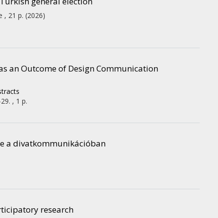
Turkish general election
e , 21 p.
(2026)
n as an Outcome of Design Communication
stracts
29. , 1 p.
repe a divatkommunikációban
rticipatory research