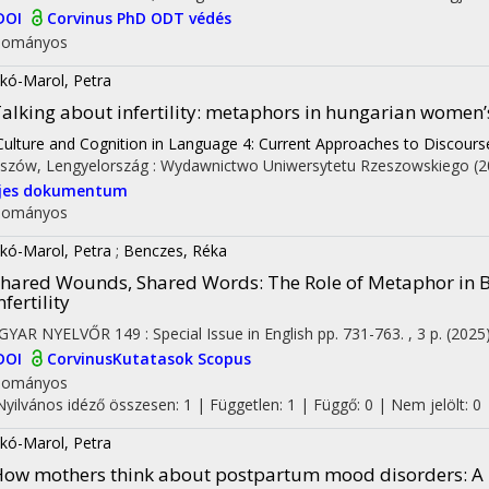
DOI
Corvinus PhD
ODT védés
dományos
lkó-Marol, Petra
alking about infertility
: metaphors in hungarian women’s
Culture and Cognition in Language 4: Current Approaches to Discourse
szów, Lengyelország :
Wydawnictwo Uniwersytetu Rzeszowskiego
(2
ljes dokumentum
dományos
lkó-Marol, Petra
;
Benczes, Réka
Shared Wounds, Shared Words
: The Role of Metaphor in 
nfertility
GYAR NYELVŐR
149
:
Special Issue in English
pp. 731-763. , 3 p.
(2025
DOI
CorvinusKutatasok
Scopus
dományos
Nyilvános idéző összesen: 1
| Független: 1 | Függő: 0 | Nem jelölt: 0 |
lkó-Marol, Petra
ow mothers think about postpartum mood disorders: A 