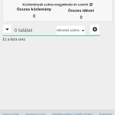
Közlemények száma megjelenési év szerint
Összes közlemény
Összes idézet
0
0
0 találat
Idézetek száma
Ez a lista üres
Kapcsolat
Impresszum
Adatkezelési tájékoztató
Belépés