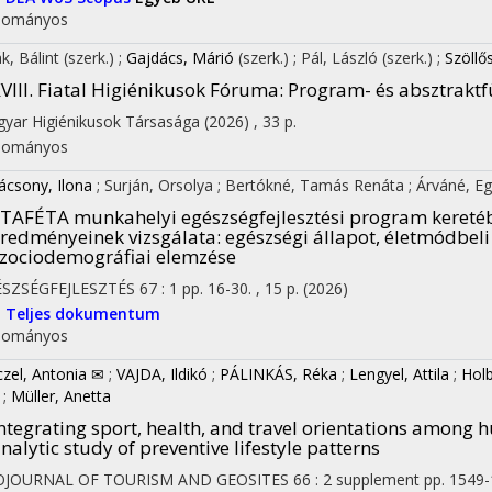
dományos
ák, Bálint
(szerk.)
;
Gajdács, Márió
(szerk.)
;
Pál, László
(szerk.)
;
Szöllő
VIII. Fiatal Higiénikusok Fóruma
: Program- és absztraktf
yar Higiénikusok Társasága
(2026)
,
33 p.
dományos
ácsony, Ilona
;
Surján, Orsolya
;
Bertókné, Tamás Renáta
;
Árváné, Egr
TAFÉTA munkahelyi egészségfejlesztési program keretéb
redményeinek vizsgálata: egészségi állapot, életmódbel
zociodemográfiai elemzése
ÉSZSÉGFEJLESZTÉS
67
:
1
pp. 16-30. , 15 p.
(2026)
I
Teljes dokumentum
dományos
czel, Antonia ✉
;
VAJDA, Ildikó
;
PÁLINKÁS, Réka
;
Lengyel, Attila
;
Holb
;
Müller, Anetta
ntegrating sport, health, and travel orientations among h
nalytic study of preventive lifestyle patterns
OJOURNAL OF TOURISM AND GEOSITES
66
:
2 supplement
pp. 1549-