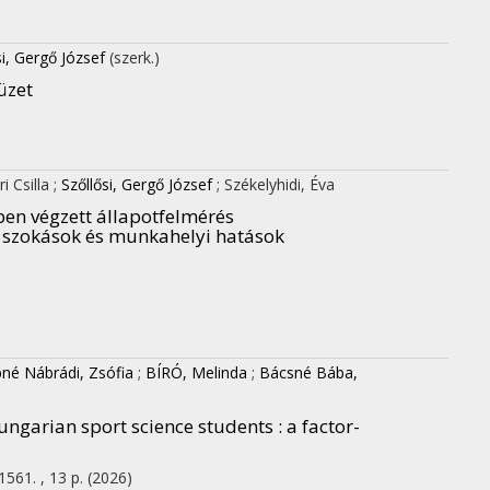
si, Gergő József
(szerk.)
üzet
i Csilla
;
Szőllősi, Gergő József
;
Székelyhidi, Éva
en végzett állapotfelmérés
i szokások és munkahelyi hatások
né Nábrádi, Zsófia
;
BÍRÓ, Melinda
;
Bácsné Bába,
ungarian sport science students : a factor-
1561. , 13 p.
(2026)