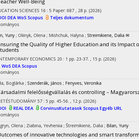
eacher Well-Being
UCATION SCIENCES
16
:
5
Paper: 687 , 28 p.
(2026)
DOI
DEA
WoS
Scopus
Teljes dokumentum
dományos
n, Yuriy
;
Oliinyk, Olena
;
Mishchuk, Halyna
;
Streimikiene, Dalia ✉
nsuring the Quality of Higher Education and its Impact o
tudents
NTEMPORARY ECONOMICS
20
:
1
pp. 23-37. , 15 p.
(2026)
I
WoS
DEA
Scopus
dományos
a, Boglárka
;
Szenderák, János
;
Fenyves, Veronika
ársadalmi felelősségvállalás és controlling – Magyarorsz
ZETÉSTUDOMÁNY
57
:
5
pp. 45-56. , 12 p.
(2026)
DOI
REAL
DEA
CorvinusKutatasok
Scopus
Egyéb URL
dományos
gryn, Olena
;
Ziabina, Yevheniia
;
Štreimikienė, Dalia
;
Bilan, Yuriy
utcomes of innovative technologies and smart transforma