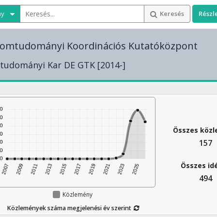
ny
Keresés
Részl
lomtudományi Koordinációs Kutatóközpont
tudományi Kar DE GTK [2014-]
Összes köz
157
Összes id
494
Közlemény
Közlemények száma megjelenési év szerint