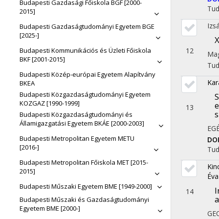
Budapesti Gazdasági Főiskola BGF [2000-
Tu
2015]
Izs
Budapesti Gazdaságtudományi Egyetem BGE
[2025-]
X
12
Budapesti Kommunikációs és Üzleti Főiskola
Mag
BKF [2001-2015]
Tu
Budapesti Közép-európai Egyetem Alapítvány
Kar
BKEA
Budapesti Közgazdaságtudományi Egyetem
S
KOZGAZ [1990-1999]
e
13
s
Budapesti Közgazdaságtudományi és
Államigazgatási Egyetem BKÁE [2000-2003]
EG
Budapesti Metropolitan Egyetem METU
DO
[2016-]
Tu
Budapesti Metropolitan Főiskola MET [2015-
Kin
2015]
Éva
Budapesti Műszaki Egyetem BME [1949-2000]
I
14
a
Budapesti Műszaki és Gazdaságtudományi
Egyetem BME [2000-]
GE