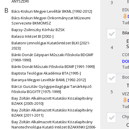
T
ÁNTSZDRI
3
B
ED
Bács-Kiskun Megyei Levéltár BKML [1992-2012]
Bács-Kiskun Megyei Önkormányzat Múzeumi
Tu
Szervezete BKMÖMSZ
Bajcsy-Zsilinszky Kórház BZSK
Bila
Balassi Intézet BI [2002-]
E
Balatoni Limnológiai Kutatóintézet BLKI [2021-
S
4
2023]
CO
Bánki Donát Gépipari Műszaki Főiskola BDGMF
[1969-1990]
DO
Bánki Donát Műszaki Főiskola BDMF [1991-1999]
Tu
Baptista Teológiai Akadémia BTA [1995-]
Bod
Baranya Megyei Levéltár BAML [1992-2012]
T
Bárczi Gusztáv Gyógypedagógiai Tanárképző
5
Főiskola BGGYTF [1975-1999]
VE
Bay Zoltán Alkalmazott Kutatási Közalapítvány
BZAKK [2005-2010]
Tu
Bay Zoltán Alkalmazott Kutatási Közalapítvány
BZAKK [2011-2011]
Chy
Bay Zoltán Alkalmazott Kutatási Közalapítvány
O
Nanotechnológia Kutató Intézet BZAKKNKI [2006-