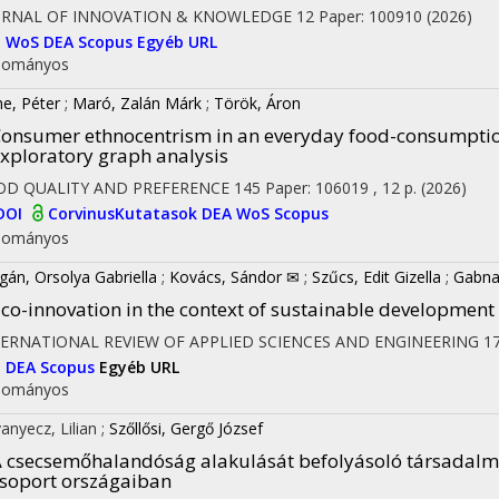
URNAL OF INNOVATION & KNOWLEDGE
12
Paper: 100910
(2026)
I
WoS
DEA
Scopus
Egyéb URL
dományos
ne, Péter
;
Maró, Zalán Márk
;
Török, Áron
onsumer ethnocentrism in an everyday food-consumptio
xploratory graph analysis
OD QUALITY AND PREFERENCE
145
Paper: 106019 , 12 p.
(2026)
DOI
CorvinusKutatasok
DEA
WoS
Scopus
dományos
gán, Orsolya Gabriella
;
Kovács, Sándor ✉
;
Szűcs, Edit Gizella
;
Gabnai
co-innovation in the context of sustainable developmen
TERNATIONAL REVIEW OF APPLIED SCIENCES AND ENGINEERING
1
I
DEA
Scopus
Egyéb URL
dományos
anyecz, Lilian
;
Szőllősi, Gergő József
 csecsemőhalandóság alakulását befolyásoló társadalmi
soport országaiban