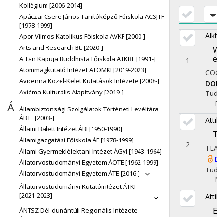
Kollégium [2006-2014]
Apáczai Csere János Tanítóképző Főiskola ACSJTF
[1978-1999]
Alk
Apor Vilmos Katolikus Főiskola AVKF [2000-]
Arts and Research Bt. [2020-]
W
e
A Tan Kapuja Buddhista Főiskola ATKBF [1991-]
1
Atommagkutató Intézet ATOMKI [2019-2023]
CO
Avicenna Közel-Kelet Kutatások Intézete [2008-]
DO
Axióma Kulturális Alapítvány [2019-]
Tu
Á
Állambiztonsági Szolgálatok Történeti Levéltára
ÁBTL [2003-]
Att
Állami Balett Intézet ÁBI [1950-1990]
T
Államigazgatási Főiskola ÁF [1978-1999]
2
TE
Állami Gyermeklélektani Intézet ÁGyI [1943-1964]
Állatorvostudományi Egyetem ÁOTE [1962-1999]
Tu
Állatorvostudományi Egyetem ÁTE [2016-]
Állatorvostudományi Kutatóintézet ÁTKI
[2021-2023]
Att
E
ÁNTSZ Dél-dunántúli Regionális Intézete