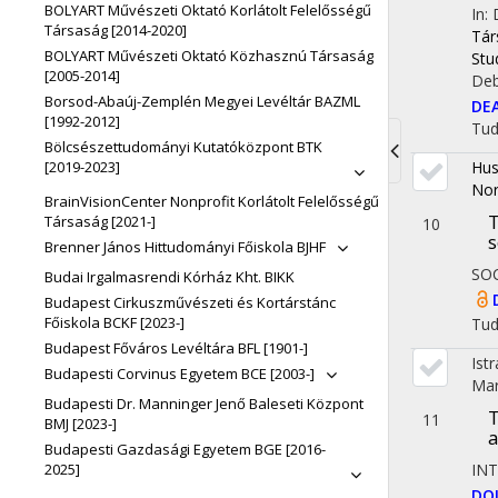
BOLYART Művészeti Oktató Korlátolt Felelősségű
In:
Társaság [2014-2020]
Tár
BOLYART Művészeti Oktató Közhasznú Társaság
Stu
[2005-2014]
Deb
Borsod-Abaúj-Zemplén Megyei Levéltár BAZML
DE
[1992-2012]
Tu
Bölcsészettudományi Kutatóközpont BTK
[2019-2023]
Hus
Toggle
Nor
BrainVisionCenter Nonprofit Korlátolt Felelősségű
navigati
T
Társaság [2021-]
10
s
Brenner János Hittudományi Főiskola BJHF
SO
Budai Irgalmasrendi Kórház Kht. BIKK
Budapest Cirkuszművészeti és Kortárstánc
Főiskola BCKF [2023-]
Tu
Budapest Főváros Levéltára BFL [1901-]
Ist
Budapesti Corvinus Egyetem BCE [2003-]
Mar
Budapesti Dr. Manninger Jenő Baleseti Központ
T
11
BMJ [2023-]
a
Budapesti Gazdasági Egyetem BGE [2016-
INT
2025]
DO