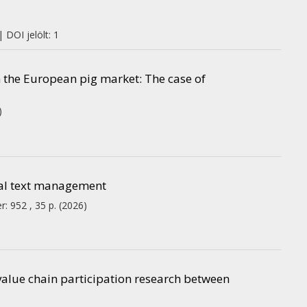
 DOI jelölt: 1
in the European pig market: The case of
)
ital text management
r: 952 , 35 p.
(2026)
 value chain participation research between