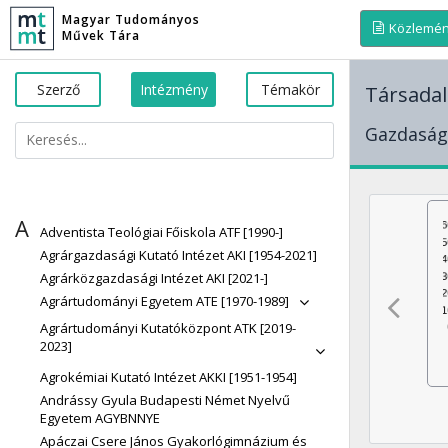
Magyar Tudományos
Közlemé
Művek Tára
Szerző
Intézmény
Témakör
Társada
Gazdaság
A
Adventista Teológiai Főiskola ATF [1990-]
Agrárgazdasági Kutató Intézet AKI [1954-2021]
Agrárközgazdasági Intézet AKI [2021-]
Agrártudományi Egyetem ATE [1970-1989]
Agrártudományi Kutatóközpont ATK [2019-
2023]
Agrokémiai Kutató Intézet AKKI [1951-1954]
Andrássy Gyula Budapesti Német Nyelvű
Egyetem AGYBNNYE
Apáczai Csere János Gyakorlógimnázium és