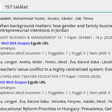
157 találat
halaileh, Mohammad Younis
;
Kovács, Sándor
;
Gál, Tímea
hen background matters: how gender and family busine
ntrepreneurial intentions in Jordan
GENT BUSINESS & MANAGEMENT
13
:
1
Paper: 2644661 , 18 p.
(202
I
WoS
DEA
Scopus
Egyéb URL
dományos
Nyilvános idéző összesen: 1
| Független: 1 | Függő: 0 | Nem jelölt: 0 |
ila, Lengyel
;
Anetta, Müller
;
Ferenc, Mező
;
Éva, Bácsné Bába
;
László
eachers’ value conflict in a highly centralized system: 
ACHING AND TEACHER EDUCATION
177
Paper: 105556
(2026)
DOI
WoS
Scopus
Egyéb URL
dományos
Nyilvános idéző összesen: 1
| Független: 1 | Függő: 0 | Nem jelölt: 0
ila, Lengyel
;
Éva, Bácsné Bába
;
Veronika, Fenyves
;
Katalin, Mező
;
Fe
ducational Reform Priorities in Hungary: Prevalence, Gen