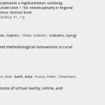
iszciplinaritás a régiókutatásban: Gazdaság -
 kötet = "XIII. Interdisciplinarity in Regional
erence: Abstract Book
(2026)
p. 31 , 1 p.
ás, Szabolcs
;
Orbán, Szabolcs
;
Szabados, György
nd methodological innovations in rural
rs, Roel
;
Barth, Anita
;
Povoa, Pedro
;
Ostermann,
ons of virtual reality, online, and