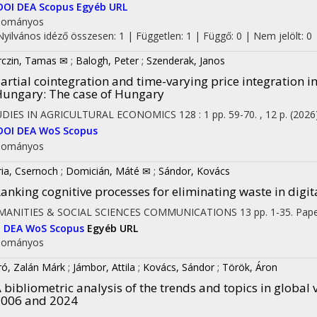
DOI
DEA
Scopus
Egyéb URL
dományos
Nyilvános idéző összesen: 1
| Független: 1 | Függő: 0 | Nem jelölt: 0 |
czin, Tamas ✉
;
Balogh, Peter
;
Szenderak, Janos
artial cointegration and time-varying price integration 
Hungary
: The case of Hungary
UDIES IN AGRICULTURAL ECONOMICS
128
:
1
pp. 59-70. , 12 p.
(2026
DOI
DEA
WoS
Scopus
dományos
ia, Csernoch
;
Domicián, Máté ✉
;
Sándor, Kovács
anking cognitive processes for eliminating waste in dig
MANITIES & SOCIAL SCIENCES COMMUNICATIONS
13
pp. 1-35. Pape
I
DEA
WoS
Scopus
Egyéb URL
dományos
ó, Zalán Márk
;
Jámbor, Attila
;
Kovács, Sándor
;
Török, Áron
 bibliometric analysis of the trends and topics in global
2006 and 2024