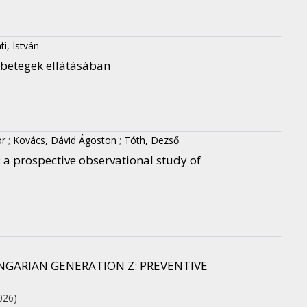
ti, István
sebetegek ellátásában
or
;
Kovács, Dávid Ágoston
;
Tóth, Dezső
 a prospective observational study of
NGARIAN GENERATION Z: PREVENTIVE
026)