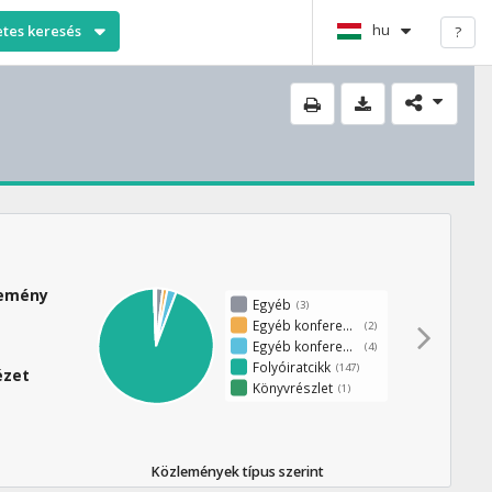
hu
etes keresés
?
lemény
Egyéb
(3)
Egyéb konferenciakötet
(2)
Egyéb konferenciaközlemény
(4)
Folyóiratcikk
(147)
ézet
Könyvrészlet
(1)
Közlemények típus szerint