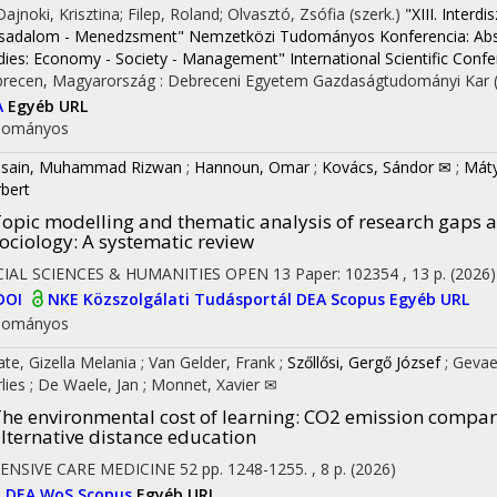
 Dajnoki, Krisztina; Filep, Roland; Olvasztó, Zsófia (szerk.)
"XIII. Interd
sadalom - Menedzsment" Nemzetközi Tudományos Konferencia: Absztrakt
dies: Economy - Society - Management" International Scientific Conf
recen, Magyarország :
Debreceni Egyetem Gazdaságtudományi Kar
A
Egyéb URL
dományos
sain, Muhammad Rizwan
;
Hannoun, Omar
;
Kovács, Sándor ✉
;
Máty
bert
on
opic modelling and thematic analysis of research gaps a
ociology: A systematic review
CIAL SCIENCES & HUMANITIES OPEN
13
Paper: 102354 , 13 p.
(2026)
DOI
NKE Közszolgálati Tudásportál
DEA
Scopus
Egyéb URL
dományos
rate, Gizella Melania
;
Van Gelder, Frank
;
Szőllősi, Gergő József
;
Gevae
lies
;
De Waele, Jan
;
Monnet, Xavier ✉
he environmental cost of learning: CO2 emission comparis
lternative distance education
ENSIVE CARE MEDICINE
52
pp. 1248-1255. , 8 p.
(2026)
I
DEA
WoS
Scopus
Egyéb URL