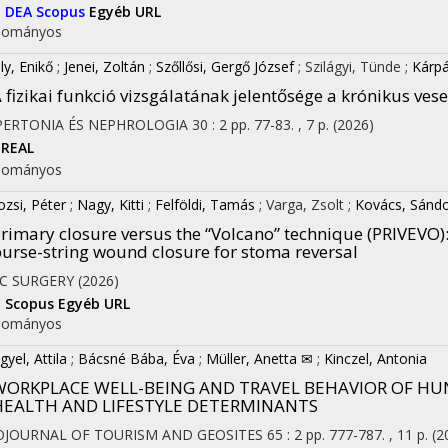
I
DEA
Scopus
Egyéb URL
dományos
ly, Enikő
;
Jenei, Zoltán
;
Szőllősi, Gergő József
;
Szilágyi, Tünde
;
Kárpá
 fizikai funkció vizsgálatának jelentősége a krónikus ve
PERTONIA ÉS NEPHROLOGIA
30
:
2
pp. 77-83. , 7 p.
(2026)
REAL
dományos
ozsi, Péter
;
Nagy, Kitti
;
Felföldi, Tamás
;
Varga, Zsolt
;
Kovács, Sánd
rimary closure versus the “Volcano” technique (PRIVEVO):
urse-string wound closure for stoma reversal
C SURGERY
(2026)
I
Scopus
Egyéb URL
dományos
gyel, Attila
;
Bácsné Bába, Éva
;
Müller, Anetta ✉
;
Kinczel, Antonia
WORKPLACE WELL-BEING AND TRAVEL BEHAVIOR OF HU
HEALTH AND LIFESTYLE DETERMINANTS
OJOURNAL OF TOURISM AND GEOSITES
65
:
2
pp. 777-787. , 11 p.
(2