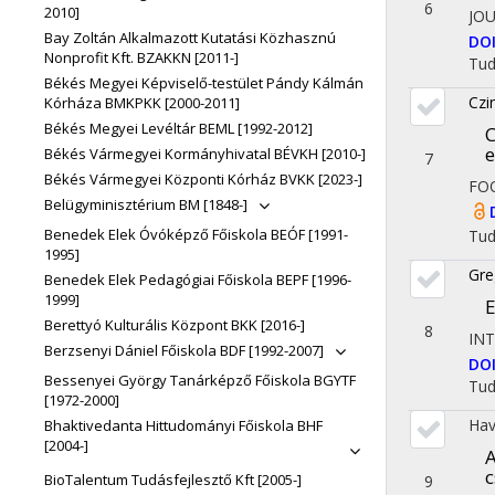
6
2010]
JO
Bay Zoltán Alkalmazott Kutatási Közhasznú
DO
Nonprofit Kft. BZAKKN [2011-]
Tu
Békés Megyei Képviselő-testület Pándy Kálmán
Czi
Kórháza BMKPKK [2000-2011]
Békés Megyei Levéltár BEML [1992-2012]
C
e
Békés Vármegyei Kormányhivatal BÉVKH [2010-]
7
Békés Vármegyei Központi Kórház BVKK [2023-]
FO
Belügyminisztérium BM [1848-]
Benedek Elek Óvóképző Főiskola BEÓF [1991-
Tu
1995]
Gre
Benedek Elek Pedagógiai Főiskola BEPF [1996-
1999]
E
Berettyó Kulturális Központ BKK [2016-]
8
IN
Berzsenyi Dániel Főiskola BDF [1992-2007]
DO
Bessenyei György Tanárképző Főiskola BGYTF
Tu
[1972-2000]
Hav
Bhaktivedanta Hittudományi Főiskola BHF
[2004-]
A
c
BioTalentum Tudásfejlesztő Kft [2005-]
9