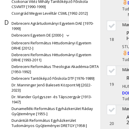
Csokonai Vitéz Mihály Tanítóképző Főiskola
CSVMTF [1990-1999]
Tu
Csongrád Megyei Levéltár CSML [1992-2012]
D
Debreceni Agrártudományi Egyetem DAE [1970-
Mar
1999]
P
Debreceni Egyetem DE [2000-]
18
Debreceni Református Hittudományi Egyetem
ST
DRHE [2012-]
Debreceni Református Hittudományi Egyetem
Tu
DRHE [1993-2011]
Debreceni Református Theologiai Akadémia DRTA
Már
[1950-1992]
R
Debreceni Tantóképző Főiskola DTF [1976-1989]
19
Dr. Manninger Jenő Baleseti Központ MJ [2022-
HU
2023]
DO
Dr. Wander Gyógyszer- és Tápszergyár [1913-
Tu
1947]
Dunamelléki Református Egyházkerület Ráday
Mar
Gyűjteménye [1955-]
A
Dunántúli Református Egyházkerület
20
Tudományos Gyűjteményei DRETGY [1958-]