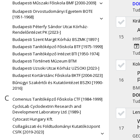
Budapesti Műszaki Főiskola BMF [2000-2009]
DO
Tu
Budapesti Orvostudományi Egyetem BOTE
[1951-1968]
Kirá
Budapesti Péterfy Sándor Utcai Kórház-
A
Rendelőintézet PK [2023-]
15
HY
Budapesti Szent Margit Kórház BSZMK [1897-]
Budapesti Tanítóképző Főiskola BTF [1975-1999]
Tu
Budapesti Tanítóképző Intézet BTI [1950-1974]
Budapesti Történeti Múzeum BTM
Kol
Budapesti Uzsoki Utcai Kórház UZSOKI [2023-]
P
Budapest Kortárstánc Főiskola BKTF [2004-2023]
p
16
Bűnügyi Szakértői és Kutatóintézet BSZKI [1990-
BM
2016]
DO
C
Comenius Tanítóképző Főiskola CTF [1984-1999]
Tu
CycloLab Cyclodextrin Research and
Len
Development Laboratory Ltd. [1989-]
Cytocast Hungary Kft.
Csillagászati és Földtudományi Kutatóközpont
17
CSFK [2019-2023]
GE