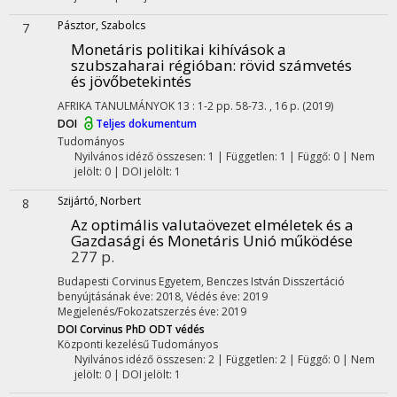
Pásztor, Szabolcs
7
Monetáris politikai kihívások a
szubszaharai régióban
: rövid számvetés
és jövőbetekintés
AFRIKA TANULMÁNYOK
13
:
1-2
pp. 58-73. , 16 p.
(2019)
DOI
Teljes dokumentum
Tudományos
Nyilvános idéző összesen: 1
| Független: 1 | Függő: 0 | Nem
jelölt: 0 | DOI jelölt: 1
Szijártó, Norbert
8
Az optimális valutaövezet elméletek és a
Gazdasági és Monetáris Unió működése
277 p.
Budapesti Corvinus Egyetem
,
Benczes István
Disszertáció
benyújtásának éve: 2018,
Védés éve: 2019
Megjelenés/Fokozatszerzés éve: 2019
DOI
Corvinus PhD
ODT védés
Központi kezelésű
Tudományos
Nyilvános idéző összesen: 2
| Független: 2 | Függő: 0 | Nem
jelölt: 0 | DOI jelölt: 1