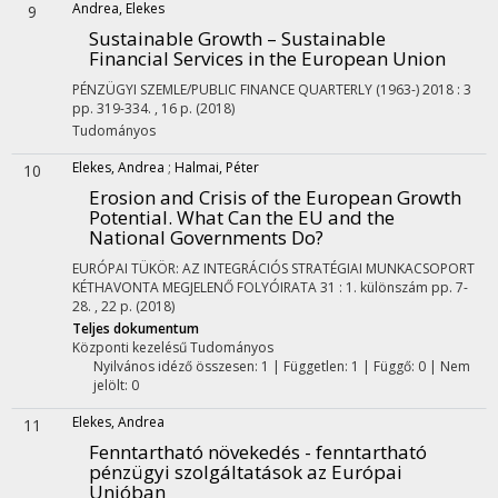
Andrea, Elekes
9
Sustainable Growth – Sustainable
Financial Services in the European Union
PÉNZÜGYI SZEMLE/PUBLIC FINANCE QUARTERLY (1963-)
2018
:
3
pp. 319-334. , 16 p.
(2018)
Tudományos
Elekes, Andrea
;
Halmai, Péter
10
Erosion and Crisis of the European Growth
Potential. What Can the EU and the
National Governments Do?
EURÓPAI TÜKÖR: AZ INTEGRÁCIÓS STRATÉGIAI MUNKACSOPORT
KÉTHAVONTA MEGJELENŐ FOLYÓIRATA
31
:
1. különszám
pp. 7-
28. , 22 p.
(2018)
Teljes dokumentum
Központi kezelésű
Tudományos
Nyilvános idéző összesen: 1
| Független: 1 | Függő: 0 | Nem
jelölt: 0
Elekes, Andrea
11
Fenntartható növekedés - fenntartható
pénzügyi szolgáltatások az Európai
Unióban