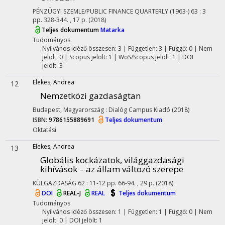
PÉNZÜGYI SZEMLE/PUBLIC FINANCE QUARTERLY (1963-)
63
:
3
pp. 328-344. , 17 p.
(2018)
Teljes dokumentum
Matarka
Tudományos
Nyilvános idéző összesen: 3
| Független: 3 | Függő: 0 | Nem
jelölt: 0 | Scopus jelölt: 1 | WoS/Scopus jelölt: 1 | DOI
jelölt: 3
Elekes, Andrea
12
Nemzetközi gazdaságtan
Budapest, Magyarország :
Dialóg Campus Kiadó
(2018)
ISBN:
9786155889691
Teljes dokumentum
Oktatási
Elekes, Andrea
13
Globális kockázatok, világgazdasági
kihívások – az állam változó szerepe
KÜLGAZDASÁG
62
:
11-12
pp. 66-94. , 29 p.
(2018)
DOI
REAL-J
REAL
Teljes dokumentum
Tudományos
Nyilvános idéző összesen: 1
| Független: 1 | Függő: 0 | Nem
jelölt: 0 | DOI jelölt: 1