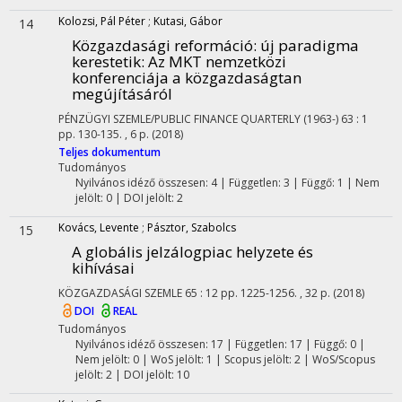
Kolozsi, Pál Péter
;
Kutasi, Gábor
14
Közgazdasági reformáció: új paradigma
kerestetik
: Az MKT nemzetközi
konferenciája a közgazdaságtan
megújításáról
PÉNZÜGYI SZEMLE/PUBLIC FINANCE QUARTERLY (1963-)
63
:
1
pp. 130-135. , 6 p.
(2018)
Teljes dokumentum
Tudományos
Nyilvános idéző összesen: 4
| Független: 3 | Függő: 1 | Nem
jelölt: 0 | DOI jelölt: 2
Kovács, Levente
;
Pásztor, Szabolcs
15
A globális jelzálogpiac helyzete és
kihívásai
KÖZGAZDASÁGI SZEMLE
65
:
12
pp. 1225-1256. , 32 p.
(2018)
DOI
REAL
Tudományos
Nyilvános idéző összesen: 17
| Független: 17 | Függő: 0 |
Nem jelölt: 0 | WoS jelölt: 1 | Scopus jelölt: 2 | WoS/Scopus
jelölt: 2 | DOI jelölt: 10