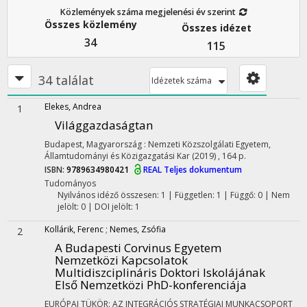
Közlemények száma megjelenési év szerint
Összes közlemény
Összes idézet
34
115
34 találat
Idézetek száma
Elekes, Andrea
1
Világgazdaságtan
Budapest, Magyarország :
Nemzeti Közszolgálati Egyetem,
Államtudományi és Közigazgatási Kar
(2019)
,
164 p.
ISBN:
9789634980421
REAL
Teljes dokumentum
Tudományos
Nyilvános idéző összesen: 1
| Független: 1 | Függő: 0 | Nem
jelölt: 0 | DOI jelölt: 1
Kollárik, Ferenc
;
Nemes, Zsófia
2
A Budapesti Corvinus Egyetem
Nemzetközi Kapcsolatok
Multidiszciplináris Doktori Iskolájának
Első Nemzetközi PhD-konferenciája
EURÓPAI TÜKÖR: AZ INTEGRÁCIÓS STRATÉGIAI MUNKACSOPORT