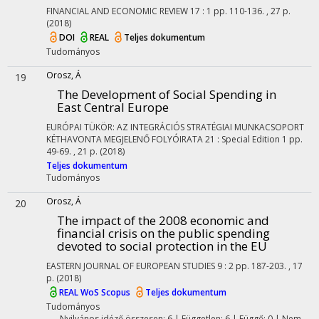
FINANCIAL AND ECONOMIC REVIEW
17
:
1
pp. 110-136. , 27 p.
(2018)
DOI
REAL
Teljes dokumentum
Tudományos
Orosz, Á
19
The Development of Social Spending in
East Central Europe
EURÓPAI TÜKÖR: AZ INTEGRÁCIÓS STRATÉGIAI MUNKACSOPORT
KÉTHAVONTA MEGJELENŐ FOLYÓIRATA
21
:
Special Edition 1
pp.
49-69. , 21 p.
(2018)
Teljes dokumentum
Tudományos
Orosz, Á
20
The impact of the 2008 economic and
financial crisis on the public spending
devoted to social protection in the EU
EASTERN JOURNAL OF EUROPEAN STUDIES
9
:
2
pp. 187-203. , 17
p.
(2018)
REAL
WoS
Scopus
Teljes dokumentum
Tudományos
Nyilvános idéző összesen: 6
| Független: 6 | Függő: 0 | Nem