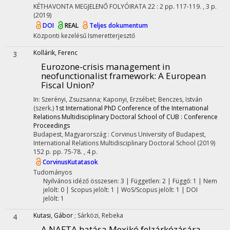
KÉTHAVONTA MEGJELENŐ FOLYÓIRATA
22
:
2
pp. 117-119. , 3 p.
(2019)
DOI
REAL
Teljes dokumentum
Központi kezelésű
Ismeretterjesztő
Kollárik, Ferenc
3
Eurozone-crisis management in
neofunctionalist framework
: A European
Fiscal Union?
In: Szerényi, Zsuzsanna; Kaponyi, Erzsébet; Benczes, István
(szerk.)
1st International PhD Conference of the International
Relations Multidisciplinary Doctoral School of CUB : Conference
Proceedings
Budapest, Magyarország :
Corvinus University of Budapest,
International Relations Multidisciplinary Doctoral School
(2019)
152 p.
pp. 75-78. , 4 p.
CorvinusKutatasok
Tudományos
Nyilvános idéző összesen: 3
| Független: 2 | Függő: 1 | Nem
jelölt: 0 | Scopus jelölt: 1 | WoS/Scopus jelölt: 1 | DOI
jelölt: 1
Kutasi, Gábor
;
Sárközi, Rebeka
4
A NAFTA hatása Mexikó felzárkózására