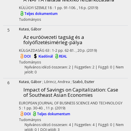
KÜLÜGYI SZEMLE
18
:
1
pp. 91-106. , 16 p.
(2019)
Teljes dokumentum
Tudományos
Kutasi, Gábor
5
Az euróövezeti tagság és a
folyófizetésimérleg-pálya
KÜLGAZDASÁG
63
:
1-2
pp. 62-81. , 20 p.
(2019)
DOI
Kiadónál
REAL
Tudományos
Nyilvános idéző összesen: 2
| Független: 2 | Függő: 0 | Nem
jelölt: 0
Kutasi, Gábor
;
Lőrincz, Andrea
;
Szabó, Eszter
6
Impact of Savings on Capitalization: Case
of Southeast Asian Economies
EUROPEAN JOURNAL OF BUSINESS SCIENCE AND TECHNOLOGY
5
:
1
pp. 30-40. , 11 p.
(2019)
DOI
Teljes dokumentum
Tudományos
Nyilvános idéző összesen: 4
| Független: 4 | Függő: 0 | Nem
jelölt: 0 | DOI jelölt: 3