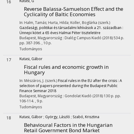
Kutasi, G
16
Reverse Balassa-Samuelson Effect and the
Cyclicality of Baltic Economies
In: Halm, Tamás; Hurta, Hilda; Koller, Boglárka (szerk.)
Gazdasági, politikai és társadalmi kihívások a 21. században :
Ünnepi kötet a 65 éves Halmai Péter tiszteletére
Budapest, Magyarország :
Dialóg Campus Kiadó
(2018)
534 p.
pp. 387-396. , 10 p.
Tudományos
Kutasi, Gábor
17
Fiscal rules and economic growth in
Hungary
In: Mészáros, J. (szerk.)
Fiscal rules in the EU after the crisis : A
selection of papers presented during the Budapest Public
Finance Seminar 2018
Budapest, Magyarország :
Gondolat Kiadó
(2018)
130 p.
pp.
106-114. , 9 p.
Tudományos
Kutasi, Gábor
;
György, László
;
Szabó, Krisztina
18
Behavioural Factors in the Hungarian
Retail Government Bond Market