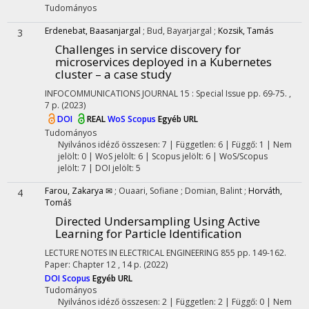
Tudományos
Erdenebat, Baasanjargal
;
Bud, Bayarjargal
;
Kozsik, Tamás
3
Challenges in service discovery for
microservices deployed in a Kubernetes
cluster – a case study
INFOCOMMUNICATIONS JOURNAL
15
:
Special Issue
pp. 69-75. ,
7 p.
(2023)
DOI
REAL
WoS
Scopus
Egyéb URL
Tudományos
Nyilvános idéző összesen: 7
| Független: 6 | Függő: 1 | Nem
jelölt: 0 | WoS jelölt: 6 | Scopus jelölt: 6 | WoS/Scopus
jelölt: 7 | DOI jelölt: 5
Farou, Zakarya ✉
;
Ouaari, Sofiane
;
Domian, Balint
;
Horváth,
4
Tomáš
Directed Undersampling Using Active
Learning for Particle Identification
LECTURE NOTES IN ELECTRICAL ENGINEERING
855
pp. 149-162.
Paper: Chapter 12 , 14 p.
(2022)
DOI
Scopus
Egyéb URL
Tudományos
Nyilvános idéző összesen: 2
| Független: 2 | Függő: 0 | Nem