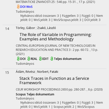
MATEMATICKE ZNANOSTI
25
:
546
pp. 15-31. , 17 p.
(2021)
DOI
WoS
Tudományos
Nyilvános idéző összesen: 3
| Független: 3 | Függő: 0 | Nem
jelölt: 0 | WoS jelölt: 3 | WoS/Scopus jelölt: 3 | DOI jelölt: 3
Törley, Gábor
;
Zsakó, László
14
The Role of Variable in Programming:
Examples and Methodology
CENTRAL-EUROPEAN JOURNAL OF NEW TECHNOLOGIES IN
RESEARCH EDUCATION AND PRACTICE
3
:
2
pp. 60-72. , 13 p.
(2021)
DOI
REAL
EDIT
Teljes dokumentum
Tudományos
Ádám, Révész
;
Norbert, Pataki
15
Stack Traces in Function as a Service
Framework
CEUR WORKSHOP PROCEEDINGS
2650
pp. 280-287. , 8 p.
(2020)
Scopus
Teljes dokumentum
Tudományos
Nyilvános idéző összesen: 3
| Független: 0 | Függő: 3 | Nem
jelölt: 0 | WoS jelölt: 1 | Scopus jelölt: 2 | WoS/Scopus