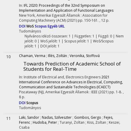
In:
IFL 2020: Proceedings of the 32nd Symposium on
Implementation and Application of Functional Languages
New York, Amerikai Egyesült Államok :
Association for
Computing Machinery (ACM)
(2021)
pp. 150-161. , 12 p.
DOI
WoS
Scopus
Egyéb URL
Tudományos
Nyilvános idéző összesen: 1
| Független: 1 | Függő: 0 | Nem
jelölt: 0 | WoS jelölt: 1 | Scopus jelölt: 1 | WoS/Scopus
jelölt: 1 | DOI jelölt: 1
Chaman, Verma
;
Illés, Zoltán
;
Veronika, Stoffová
10
Towards Prediction of Academic School of
Students for Real-Time
In: Institute of Electrical and, Electronics Engineers
2021
International Conference on Advances in Electrical, Computing,
Communication and Sustainable Technologies (ICAECT)
Piscataway (NJ), Amerikai Egyesült Államok :
IEEE
(2021)
pp. 1-8. ,
8 p.
DOI
Scopus
Tudományos
Laki, Sandor
;
Nadas, Szilveszter
;
Gombos, Gergo
;
Fejes,
11
Ferenc
;
Hudoba, Peter
;
Turanyi, Zoltan
;
Kiss, Zoltan
;
Keszei,
Csaba