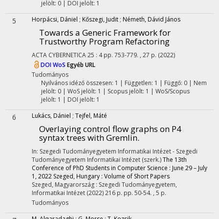
jelölt: 0 | DOI jelölt: 1
Horpácsi, Dániel
;
Kőszegi, Judit
;
Németh, Dávid János
5
Towards a Generic Framework for
Trustworthy Program Refactoring
ACTA CYBERNETICA
25
:
4
pp. 753-779. , 27 p.
(2022)
DOI
WoS
Egyéb URL
Tudományos
Nyilvános idéző összesen: 1
| Független: 1 | Függő: 0 | Nem
jelölt: 0 | WoS jelölt: 1 | Scopus jelölt: 1 | WoS/Scopus
jelölt: 1 | DOI jelölt: 1
Lukács, Dániel
;
Tejfel, Máté
6
Overlaying control flow graphs on P4
syntax trees with Gremlin.
In: Szegedi Tudományegyetem Informatikai Intézet - Szegedi
Tudományegyetem Informatikai Intézet (szerk.)
The 13th
Conference of PhD Students in Computer Science : June 29 – July
1, 2022 Szeged, Hungary : Volume of Short Papers
Szeged, Magyarország :
Szegedi Tudományegyetem,
Informatikai Intézet
(2022)
216 p.
pp. 50-54. , 5 p.
Tudományos
M, Alqaradaghi
;
G, Morse
;
T, Kozsik