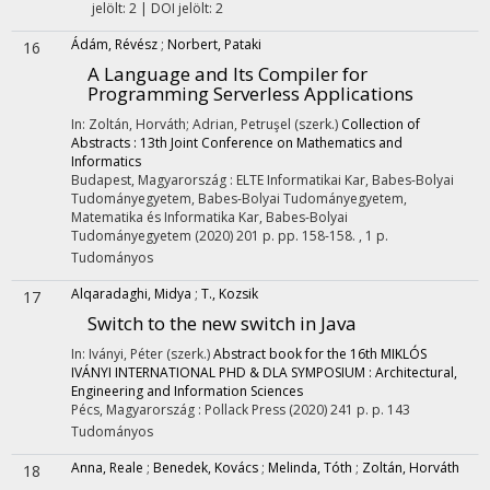
jelölt: 2 | DOI jelölt: 2
Ádám, Révész
;
Norbert, Pataki
16
A Language and Its Compiler for
Programming Serverless Applications
In: Zoltán, Horváth; Adrian, Petruşel (szerk.)
Collection of
Abstracts : 13th Joint Conference on Mathematics and
Informatics
Budapest, Magyarország :
ELTE Informatikai Kar
,
Babes-Bolyai
Tudományegyetem
,
Babes-Bolyai Tudományegyetem,
Matematika és Informatika Kar
,
Babes-Bolyai
Tudományegyetem
(2020)
201 p.
pp. 158-158. , 1 p.
Tudományos
Alqaradaghi, Midya
;
T., Kozsik
17
Switch to the new switch in Java
In: Iványi, Péter (szerk.)
Abstract book for the 16th MIKLÓS
IVÁNYI INTERNATIONAL PHD & DLA SYMPOSIUM : Architectural,
Engineering and Information Sciences
Pécs, Magyarország :
Pollack Press
(2020)
241 p.
p. 143
Tudományos
Anna, Reale
;
Benedek, Kovács
;
Melinda, Tóth
;
Zoltán, Horváth
18