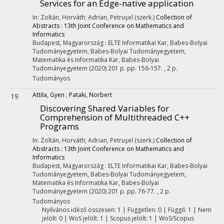
Services for an Edge-native application
In: Zoltán, Horváth; Adrian, Petruşel (szerk.)
Collection of
Abstracts : 13th Joint Conference on Mathematics and
Informatics
Budapest, Magyarország :
ELTE Informatikai Kar
,
Babes-Bolyai
Tudományegyetem
,
Babes-Bolyai Tudományegyetem,
Matematika és Informatika Kar
,
Babes-Bolyai
Tudományegyetem
(2020)
201 p.
pp. 156-157. , 2 p.
Tudományos
Attila, Gyen
;
Pataki, Norbert
19
Discovering Shared Variables for
Comprehension of Multithreaded C++
Programs
In: Zoltán, Horváth; Adrian, Petruşel (szerk.)
Collection of
Abstracts : 13th Joint Conference on Mathematics and
Informatics
Budapest, Magyarország :
ELTE Informatikai Kar
,
Babes-Bolyai
Tudományegyetem
,
Babes-Bolyai Tudományegyetem,
Matematika és Informatika Kar
,
Babes-Bolyai
Tudományegyetem
(2020)
201 p.
pp. 76-77. , 2 p.
Tudományos
Nyilvános idéző összesen: 1
| Független: 0 | Függő: 1 | Nem
jelölt: 0 | WoS jelölt: 1 | Scopus jelölt: 1 | WoS/Scopus