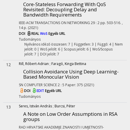
Core-Stateless Forwarding With QoS
Revisited: Decoupling Delay and
Bandwidth Requirements
IEEE-ACM TRANSACTIONS ON NETWORKING
29
:
2
pp. 503-516. ,
14 p.
(2021)
DOI
REAL
WoS
Egyéb URL
Tudományos
Nyilvános idéző összesen: 7
| Független: 3 | Függő: 4 | Nem
jelölt: 0 | WoS jelölt: 6 | Scopus jelölt: 6 | WoS/Scopus
jelölt: 7 | DOI jelölt: 7
Rill, Róbert-Adrian
;
Faragó, Kinga Bettina
12
Collision Avoidance Using Deep Learning-
Based Monocular Vision
SN COMPUTER SCIENCE
2
:
5
Paper: 375
(2021)
DOI
EDIT
Egyéb URL
Tudományos
Seres, István András
;
Burcsi, Péter
13
A Note on Low Order Assumptions in RSA
groups
RAD HRVATSKE AKADEMIJE ZNANOSTI I UMJETNOSTI-