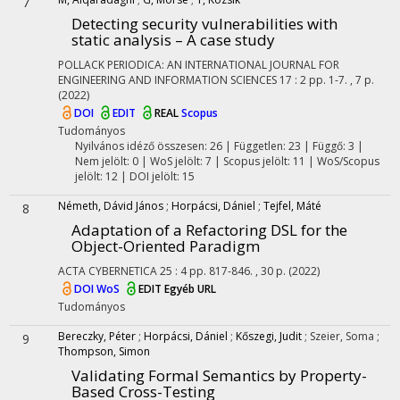
7
Detecting security vulnerabilities with
static analysis – A case study
POLLACK PERIODICA: AN INTERNATIONAL JOURNAL FOR
ENGINEERING AND INFORMATION SCIENCES
17
:
2
pp. 1-7. , 7 p.
(2022)
DOI
EDIT
REAL
Scopus
Tudományos
Nyilvános idéző összesen: 26
| Független: 23 | Függő: 3 |
Nem jelölt: 0 | WoS jelölt: 7 | Scopus jelölt: 11 | WoS/Scopus
jelölt: 12 | DOI jelölt: 15
Németh, Dávid János
;
Horpácsi, Dániel
;
Tejfel, Máté
8
Adaptation of a Refactoring DSL for the
Object-Oriented Paradigm
ACTA CYBERNETICA
25
:
4
pp. 817-846. , 30 p.
(2022)
DOI
WoS
EDIT
Egyéb URL
Tudományos
Bereczky, Péter
;
Horpácsi, Dániel
;
Kőszegi, Judit
;
Szeier, Soma
;
9
Thompson, Simon
Validating Formal Semantics by Property-
Based Cross-Testing