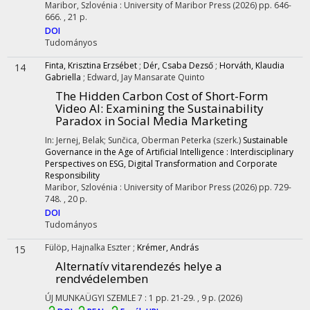
Maribor, Szlovénia :
University of Maribor Press
(2026)
pp. 646-
666. , 21 p.
DOI
Tudományos
Finta, Krisztina Erzsébet
;
Dér, Csaba Dezső
;
Horváth, Klaudia
14
Gabriella
;
Edward, Jay Mansarate Quinto
The Hidden Carbon Cost of Short-Form
Video AI: Examining the Sustainability
Paradox in Social Media Marketing
In: Jernej, Belak; Sunčica, Oberman Peterka (szerk.)
Sustainable
Governance in the Age of Artificial Intelligence : Interdisciplinary
Perspectives on ESG, Digital Transformation and Corporate
Responsibility
Maribor, Szlovénia :
University of Maribor Press
(2026)
pp. 729-
748. , 20 p.
DOI
Tudományos
Fülöp, Hajnalka Eszter
;
Krémer, András
15
Alternatív vitarendezés helye a
rendvédelemben
ÚJ MUNKAÜGYI SZEMLE
7
:
1
pp. 21-29. , 9 p.
(2026)