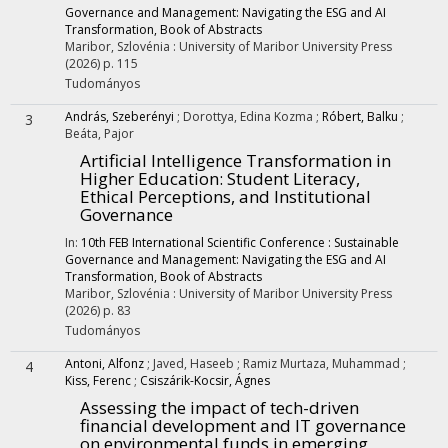
Governance and Management: Navigating the ESG and AI
Transformation, Book of Abstracts
Maribor, Szlovénia :
University of Maribor University Press
(2026)
p. 115
Tudományos
András, Szeberényi
;
Dorottya, Edina Kozma
;
Róbert, Balku
;
3
Beáta, Pajor
Artificial Intelligence Transformation in
Higher Education
: Student Literacy,
Ethical Perceptions, and Institutional
Governance
In:
10th FEB International Scientific Conference : Sustainable
Governance and Management: Navigating the ESG and AI
Transformation, Book of Abstracts
Maribor, Szlovénia :
University of Maribor University Press
(2026)
p. 83
Tudományos
Antoni, Alfonz
;
Javed, Haseeb
;
Ramiz Murtaza, Muhammad
;
4
Kiss, Ferenc
;
Csiszárik-Kocsir, Ágnes
Assessing the impact of tech-driven
financial development and IT governance
on environmental funds in emerging