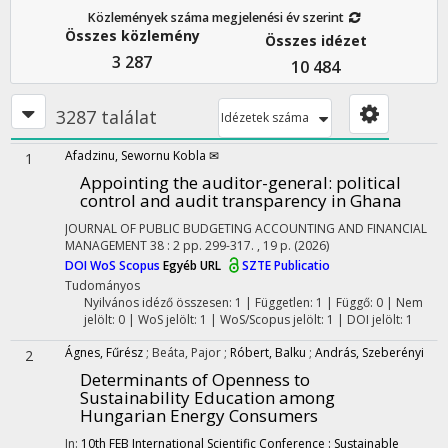
Közlemények száma megjelenési év szerint
Összes közlemény
Összes idézet
3 287
10 484
3287 találat
Idézetek száma
Afadzinu, Sewornu Kobla ✉
1
Appointing the auditor-general: political
control and audit transparency in Ghana
JOURNAL OF PUBLIC BUDGETING ACCOUNTING AND FINANCIAL
MANAGEMENT
38
:
2
pp. 299-317. , 19 p.
(2026)
DOI
WoS
Scopus
Egyéb URL
SZTE Publicatio
Tudományos
Nyilvános idéző összesen: 1
| Független: 1 | Függő: 0 | Nem
jelölt: 0 | WoS jelölt: 1 | WoS/Scopus jelölt: 1 | DOI jelölt: 1
Ágnes, Fűrész
;
Beáta, Pajor
;
Róbert, Balku
;
András, Szeberényi
2
Determinants of Openness to
Sustainability Education among
Hungarian Energy Consumers
In:
10th FEB International Scientific Conference : Sustainable