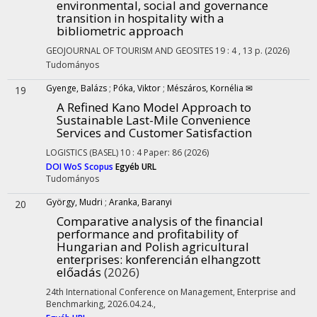
environmental, social and governance
transition in hospitality with a
bibliometric approach
GEOJOURNAL OF TOURISM AND GEOSITES
19
:
4
, 13 p.
(2026)
Tudományos
Gyenge, Balázs
;
Póka, Viktor
;
Mészáros, Kornélia ✉
19
A Refined Kano Model Approach to
Sustainable Last-Mile Convenience
Services and Customer Satisfaction
LOGISTICS (BASEL)
10
:
4
Paper: 86
(2026)
DOI
WoS
Scopus
Egyéb URL
Tudományos
György, Mudri
;
Aranka, Baranyi
20
Comparative analysis of the financial
performance and profitability of
Hungarian and Polish agricultural
enterprises
: konferencián elhangzott
előadás
(2026)
24th International Conference on Management, Enterprise and
Benchmarking
,
2026.04.24.
,