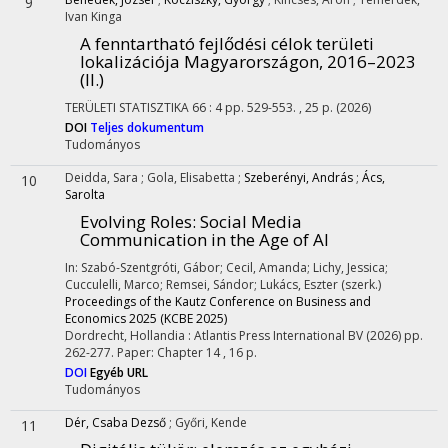
9
Ivan Kinga
A fenntartható fejlődési célok területi
lokalizációja Magyarországon, 2016–2023
(II.)
TERÜLETI STATISZTIKA
66
:
4
pp. 529-553. , 25 p.
(2026)
DOI
Teljes dokumentum
Tudományos
Deidda, Sara
;
Gola, Elisabetta
;
Szeberényi, András
;
Ács,
10
Sarolta
Evolving Roles: Social Media
Communication in the Age of AI
In: Szabó-Szentgróti, Gábor; Cecil, Amanda; Lichy, Jessica;
Cucculelli, Marco; Remsei, Sándor; Lukács, Eszter (szerk.)
Proceedings of the Kautz Conference on Business and
Economics 2025 (KCBE 2025)
Dordrecht, Hollandia :
Atlantis Press International BV
(2026)
pp.
262-277. Paper: Chapter 14 , 16 p.
DOI
Egyéb URL
Tudományos
Dér, Csaba Dezső
;
Győri, Kende
11