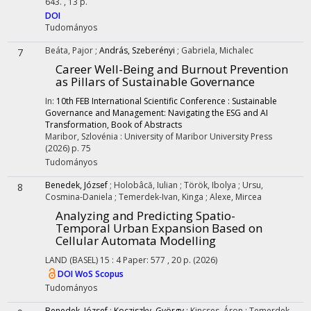
643. , 13 p.
DOI
Tudományos
Beáta, Pajor
;
András, Szeberényi
;
Gabriela, Michalec
7
Career Well-Being and Burnout Prevention
as Pillars of Sustainable Governance
In:
10th FEB International Scientific Conference : Sustainable
Governance and Management: Navigating the ESG and AI
Transformation, Book of Abstracts
Maribor, Szlovénia :
University of Maribor University Press
(2026)
p. 75
Tudományos
Benedek, József
;
Holobâcă, Iulian
;
Török, Ibolya
;
Ursu,
8
Cosmina-Daniela
;
Temerdek-Ivan, Kinga
;
Alexe, Mircea
Analyzing and Predicting Spatio-
Temporal Urban Expansion Based on
Cellular Automata Modelling
LAND (BASEL)
15
:
4
Paper: 577 , 20 p.
(2026)
DOI
WoS
Scopus
Tudományos
Benedek, József
;
Kocziszky, György
;
Kincses, Áron
;
Temerdek,