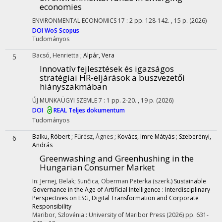
economies
ENVIRONMENTAL ECONOMICS
17
:
2
pp. 128-142. , 15 p.
(2026)
DOI
WoS
Scopus
Tudományos
Bacsó, Henrietta
;
Alpár, Vera
5
Innovatív fejlesztések és igazságos
stratégiai HR-eljárások a buszvezetői
hiányszakmában
ÚJ MUNKAÜGYI SZEMLE
7
:
1
pp. 2-20. , 19 p.
(2026)
DOI
REAL
Teljes dokumentum
Tudományos
Balku, Róbert
;
Fűrész, Ágnes
;
Kovács, Imre Mátyás
;
Szeberényi,
6
András
Greenwashing and Greenhushing in the
Hungarian Consumer Market
In: Jernej, Belak; Sunčica, Oberman Peterka (szerk.)
Sustainable
Governance in the Age of Artificial Intelligence : Interdisciplinary
Perspectives on ESG, Digital Transformation and Corporate
Responsibility
Maribor, Szlovénia :
University of Maribor Press
(2026)
pp. 631-