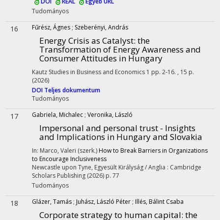
DOI
REAL
Egyéb URL
Tudományos
Fűrész, Ágnes
;
Szeberényi, András
16
Energy Crisis as Catalyst
: the
Transformation of Energy Awareness and
Consumer Attitudes in Hungary
Kautz Studies in Business and Economics
1
pp. 2-16. , 15 p.
(2026)
DOI
Teljes dokumentum
Tudományos
Gabriela, Michalec
;
Veronika, László
17
Impersonal and personal trust - Insights
and Implications in Hungary and Slovakia
In: Marco, Valeri (szerk.)
How to Break Barriers in Organizations
to Encourage Inclusiveness
Newcastle upon Tyne, Egyesült Királyság / Anglia :
Cambridge
Scholars Publishing
(2026)
p. 77
Tudományos
Glázer, Tamás
;
Juhász, László Péter
;
Illés, Bálint Csaba
18
Corporate strategy to human capital: the