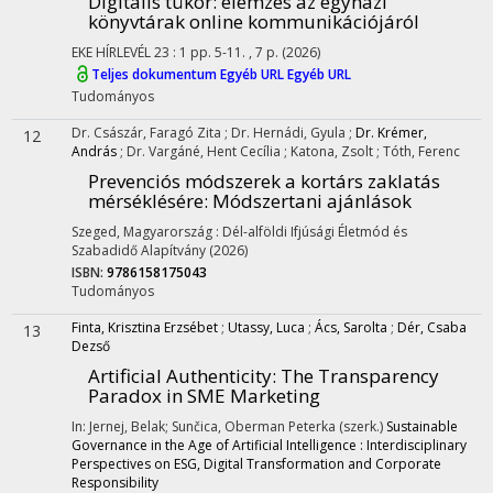
Digitális tükör
: elemzés az egyházi
könyvtárak online kommunikációjáról
EKE HÍRLEVÉL
23
:
1
pp. 5-11. , 7 p.
(2026)
Teljes dokumentum
Egyéb URL
Egyéb URL
Tudományos
Dr. Császár, Faragó Zita
;
Dr. Hernádi, Gyula
;
Dr. Krémer,
12
András
;
Dr. Vargáné, Hent Cecília
;
Katona, Zsolt
;
Tóth, Ferenc
Prevenciós módszerek a kortárs zaklatás
mérséklésére
: Módszertani ajánlások
Szeged, Magyarország :
Dél-alföldi Ifjúsági Életmód és
Szabadidő Alapítvány
(2026)
ISBN:
9786158175043
Tudományos
Finta, Krisztina Erzsébet
;
Utassy, Luca
;
Ács, Sarolta
;
Dér, Csaba
13
Dezső
Artificial Authenticity: The Transparency
Paradox in SME Marketing
In: Jernej, Belak; Sunčica, Oberman Peterka (szerk.)
Sustainable
Governance in the Age of Artificial Intelligence : Interdisciplinary
Perspectives on ESG, Digital Transformation and Corporate
Responsibility