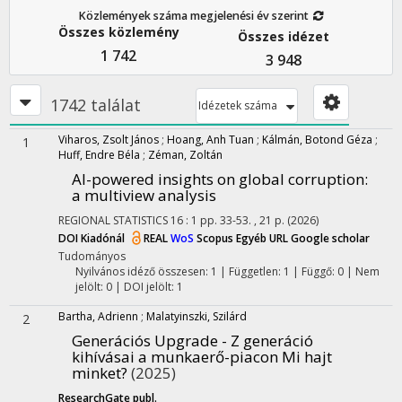
Közlemények száma megjelenési év szerint
Összes közlemény
Összes idézet
1 742
3 948
1742 találat
Idézetek száma
Viharos, Zsolt János
;
Hoang, Anh Tuan
;
Kálmán, Botond Géza
;
1
Huff, Endre Béla
;
Zéman, Zoltán
AI-powered insights on global corruption
:
a multiview analysis
REGIONAL STATISTICS
16
:
1
pp. 33-53. , 21 p.
(2026)
DOI
Kiadónál
REAL
WoS
Scopus
Egyéb URL
Google scholar
Tudományos
Nyilvános idéző összesen: 1
| Független: 1 | Függő: 0 | Nem
jelölt: 0 | DOI jelölt: 1
Bartha, Adrienn
;
Malatyinszki, Szilárd
2
Generációs Upgrade - Z generáció
kihívásai a munkaerő-piacon Mi hajt
minket?
(2025)
ResearchGate publ.