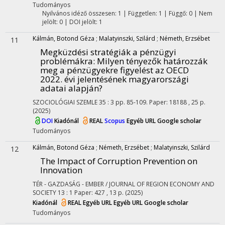
Tudományos
Nyilvános idéző összesen: 1
| Független: 1 | Függő: 0 | Nem
jelölt: 0 | DOI jelölt: 1
Kálmán, Botond Géza
;
Malatyinszki, Szilárd
;
Németh, Erzsébet
11
Megküzdési stratégiák a pénzügyi
problémákra
: Milyen tényezők határozzák
meg a pénzügyekre figyelést az OECD
2022. évi jelentésének magyarországi
adatai alapján?
SZOCIOLÓGIAI SZEMLE
35
:
3
pp. 85-109. Paper: 18188 , 25 p.
(2025)
DOI
Kiadónál
REAL
Scopus
Egyéb URL
Google scholar
Tudományos
Kálmán, Botond Géza
;
Németh, Erzsébet
;
Malatyinszki, Szilárd
12
The Impact of Corruption Prevention on
Innovation
TÉR - GAZDASÁG - EMBER / JOURNAL OF REGION ECONOMY AND
SOCIETY
13
:
1
Paper: 427 , 13 p.
(2025)
Kiadónál
REAL
Egyéb URL
Egyéb URL
Google scholar
Tudományos