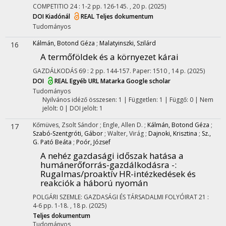
COMPETITIO
24
:
1-2
pp. 126-145. , 20 p.
(2025)
DOI
Kiadónál
REAL
Teljes dokumentum
Tudományos
Kálmán, Botond Géza
;
Malatyinszki, Szilárd
16
A termőföldek és a környezet kárai
GAZDÁLKODÁS
69
:
2
pp. 144-157. Paper: 1510 , 14 p.
(2025)
DOI
REAL
Egyéb URL
Matarka
Google scholar
Tudományos
Nyilvános idéző összesen: 1
| Független: 1 | Függő: 0 | Nem
jelölt: 0 | DOI jelölt: 1
Kőmüves, Zsolt Sándor
;
Engle, Allen D.
;
Kálmán, Botond Géza
;
17
Szabó-Szentgróti, Gábor
;
Walter, Virág
;
Dajnoki, Krisztina
;
Sz.,
G. Pató Beáta
;
Poór, József
A nehéz gazdasági időszak hatása a
humánerőforrás-gazdálkodásra -
:
Rugalmas/proaktív HR-intézkedések és
reakciók a háború nyomán
POLGÁRI SZEMLE: GAZDASÁGI ÉS TÁRSADALMI FOLYÓIRAT
21
:
4-6
pp. 1-18. , 18 p.
(2025)
Teljes dokumentum
Tudományos