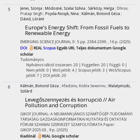
Jenei, Szonja
;
Módosné, Szalai Szilvia
;
Sárközy, Helga
;
Dhruv,
5
Pratap Singh
;
Poyda-Nosyk, Nina
;
Kálmán, Botond Géza
;
Dávid, Lóránt
Europe's Energy Shift
: From Fossil Fuels to
Renewable Energy
EMERGING SCIENCE JOURNAL
9
:
5
pp. 2384-2399. , 16 p.
(2025)
DOI
REAL
Scopus
Egyéb URL
Teljes dokumentum
Google
scholar
Tudományos
Nyilvános idéző összesen: 20
| Független: 20 | Függő: 0 |
Nem jelölt: 0 | WoS jelölt: 4 | Scopus jelölt: 3 | WoS/Scopus
jelölt: 7 | DOI jelölt: 20
Kálmán, Botond Géza
;
Afadzinu, Kobla Sewornu
;
Malatyinszki,
6
Szilárd
Levegőszennyezés és korrupció // Air
Pollution and Corruption
GIKOF JOURNAL: A NEUMANN JÁNOS SZÁMÍTÓGÉP-TUDOMÁNYI
TÁRSASÁG GAZDASÁGINFORMATIKAI KUTATÁSI ÉS OKTATÁSI
FÓRUM SZAKMAI SZERVEZET SZAKFOLYÓIRATA
Paper:
GIKOF:2025:03 , 9 p.
(2025)
Kiadónál
REAL
Google scholar