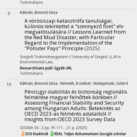
Tudományos
Kálmán, Botond Géza
9
A vörösiszap-katasztrófa tanulságai,
különös tekintettel a "szennyező fizet" elv
megvalósulására // Lessons Learned from
the Red Mud Disaster, with Particular
Regard to the Implementation of the
"Polluter Pays" Principle
(2025)
Szegedi Tudományegyetem // University of Szeged
,
LL.M in
Environmental Law
,
ResearchGate publ.
Egyéb URL
Tudományos
Kálmán, Botond Géza
;
Németh, Erzsébet
;
Malatyinszki, Szilárd
10
Pénzügyi stabilitás és biztonság regionális
felmérése magyar felnőttek körében //
Assessing Financial Stability and Security
among Hungarian Adults
: Betekintés az
OECD 2023-as felmérés adataiból //
Insights from OECD 2023 Survey Data
SZIGMA
56
:
2
pp. 91-111. , 21 p.
(2025)
DOI
Kiadónál
REAL
Teljes dokumentum
Google scholar