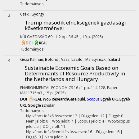
Tudományos
Csáki, György
3
Trump második elnökségének gazdasági
következményei
KÜLGAZDASÁG
69
:
1-2
pp. 36-45. , 10 p.
(2025)
DOI
REAL
Tudományos
Géza Kálmán, Botond
;
Vasa, Laszlo
;
Malatyinszki, Szilárd
4
Sustainable Economic Goals Based on
Determinants of Resource Productivity in
the Netherlands and Hungary
ENVIRONMENTAL ECONOMICS
16
:
1
pp. 114-128. Paper:
MA11715m3 , 15 p.
(2025)
DOI
REAL
WoS
ResearchGate publ.
Scopus
Egyéb URL
Egyéb
URL
Google scholar
Tudományos
Nyilvános idéző összesen: 12
| Független: 12 | Függő: 0 |
Nem jelölt: 0 | WoS jelölt: 4 | Scopus jelölt: 4 | WoS/Scopus
jelölt: 5 | DOI jelölt: 11
Nyilvános idéző+említés összesen: 16
| Független: 16 |
Függő: 0 | Nem jelölt: 0