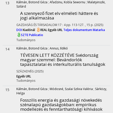
Kálmán, Botond Géza
;
Afadzinu, Kobla Sewornu
;
Malatyinszki,
13
Szilárd
A szennyező fizet elv elméleti háttere és
jogi alkalmazása
GAZDASÁG ÉS TÁRSADALOM
17
:
4
pp. 113-127. , 15 p.
(2025)
DOI
Kiadónál
REAL
Egyéb URL
Teljes dokumentum
Matarka
SZTE Publicatio
Tudományos
Kálmán, Botond Géza
;
Annus, Ildikó
14
TÉVESEN LETT KÖZZÉTÉVE Svédország
magyar szemmel
: Bevándorlók
tapasztalatai és interkulturális tanulságok
SZÁZADVÉG
(2025)
Egyéb URL
Tudományos
Kálmán, Botond Géza
;
Módosné, Szalai Szilvia Valéria
;
Sárközy,
15
Helga
Fosszilis energia és gazdasági növekedés
szénalapú gazdaságokban
: empirikus
modellezés és fenntarthatósági kihívások