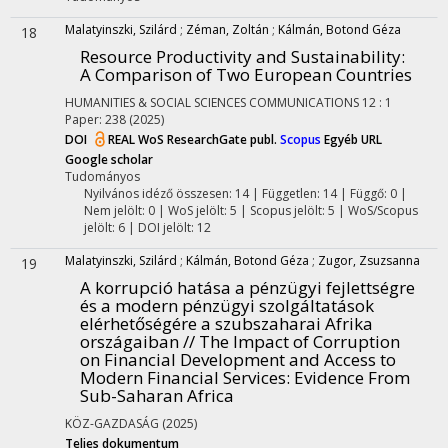
Malatyinszki, Szilárd
;
Zéman, Zoltán
;
Kálmán, Botond Géza
18
Resource Productivity and Sustainability
:
A Comparison of Two European Countries
HUMANITIES & SOCIAL SCIENCES COMMUNICATIONS
12
:
1
Paper: 238
(2025)
DOI
REAL
WoS
ResearchGate publ.
Scopus
Egyéb URL
Google scholar
Tudományos
Nyilvános idéző összesen: 14
| Független: 14 | Függő: 0 |
Nem jelölt: 0 | WoS jelölt: 5 | Scopus jelölt: 5 | WoS/Scopus
jelölt: 6 | DOI jelölt: 12
Malatyinszki, Szilárd
;
Kálmán, Botond Géza
;
Zugor, Zsuzsanna
19
A korrupció hatása a pénzügyi fejlettségre
és a modern pénzügyi szolgáltatások
elérhetőségére a szubszaharai Afrika
országaiban // The Impact of Corruption
on Financial Development and Access to
Modern Financial Services: Evidence From
Sub-Saharan Africa
KÖZ-GAZDASÁG
(2025)
Teljes dokumentum