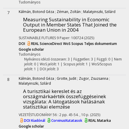
Tudományos
Kálmán, Botond Géza
;
Zéman, Zoltán
;
Malatyinszki, Szilárd
7
Measuring Sustainability in Economic
Output in Member States That Joined the
European Union in 2004
SUSTAINABLE FUTURES
9
Paper: 100724
(2025)
DOI
REAL
ScienceDirect
WoS
Scopus
Teljes dokumentum
Google scholar
Tudományos
Nyilvános idéző összesen: 3
| Független: 3 | Függő: 0 | Nem
jelölt: 0 | WoS jelölt: 1 | Scopus jelölt: 1 | WoS/Scopus
jelölt: 1 | DOI jelölt: 3
Kálmán, Botond Géza
;
Grotte, Judit
;
Zugor, Zsuzsanna
;
8
Malatyinszki, Szilárd
A turisztikai kereslet és az
országmárkaérték összefüggéseinek
vizsgálata
: A látogatások hatásának
statisztikai elemzése
VEZETÉSTUDOMÁNY
56
:
2
pp. 45-54. , 10 p.
(2025)
DOI
Kiadónál
CorvinusKutatasok
REAL
Matarka
Google scholar