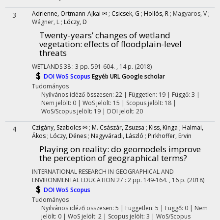
Adrienne, Ortmann-Ajkai ✉
;
Csicsek, G
;
Hollós, R
;
Magyaros, V
;
3
Wágner, L
;
Lóczy, D
Twenty-years’ changes of wetland
vegetation: effects of floodplain-level
threats
WETLANDS
38
:
3
pp. 591-604. , 14 p.
(2018)
DOI
WoS
Scopus
Egyéb URL
Google scholar
Tudományos
Nyilvános idéző összesen: 22
| Független: 19 | Függő: 3 |
Nem jelölt: 0 | WoS jelölt: 15 | Scopus jelölt: 18 |
WoS/Scopus jelölt: 19 | DOI jelölt: 20
Czigány, Szabolcs ✉
;
M. Császár, Zsuzsa
;
Kiss, Kinga
;
Halmai,
4
Ákos
;
Lóczy, Dénes
;
Nagyváradi, László
;
Pirkhoffer, Ervin
Playing on reality: do geomodels improve
the perception of geographical terms?
INTERNATIONAL RESEARCH IN GEOGRAPHICAL AND
ENVIRONMENTAL EDUCATION
27
:
2
pp. 149-164. , 16 p.
(2018)
DOI
WoS
Scopus
Tudományos
Nyilvános idéző összesen: 5
| Független: 5 | Függő: 0 | Nem
jelölt: 0 | WoS jelölt: 2 | Scopus jelölt: 3 | WoS/Scopus