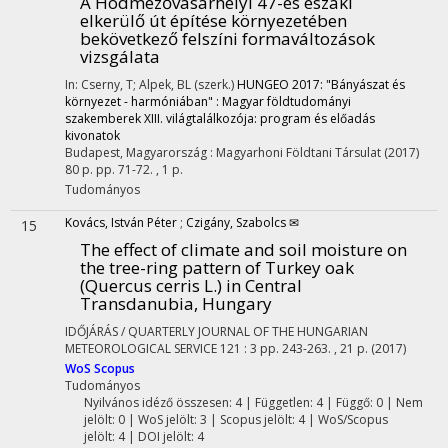
A Hódmezővásárhelyi 47-es északi
elkerülő út építése környezetében
bekövetkező felszíni formaváltozások
vizsgálata
In: Cserny, T; Alpek, BL (szerk.)
HUNGEO 2017: "Bányászat és
környezet - harmóniában" : Magyar földtudományi
szakemberek XIII. világtalálkozója: program és előadás
kivonatok
Budapest, Magyarország :
Magyarhoni Földtani Társulat
(2017)
80 p.
pp. 71-72. , 1 p.
Tudományos
Kovács, István Péter
;
Czigány, Szabolcs ✉
15
The effect of climate and soil moisture on
the tree-ring pattern of Turkey oak
(Quercus cerris L.) in Central
Transdanubia, Hungary
IDŐJÁRÁS / QUARTERLY JOURNAL OF THE HUNGARIAN
METEOROLOGICAL SERVICE
121
:
3
pp. 243-263. , 21 p.
(2017)
WoS
Scopus
Tudományos
Nyilvános idéző összesen: 4
| Független: 4 | Függő: 0 | Nem
jelölt: 0 | WoS jelölt: 3 | Scopus jelölt: 4 | WoS/Scopus
jelölt: 4 | DOI jelölt: 4