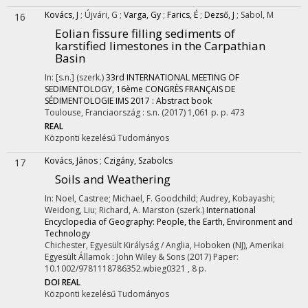
Kovács, J
;
Újvári, G
;
Varga, Gy
;
Farics, É
;
Dezső, J
;
Sabol, M
16
Eolian fissure filling sediments of
karstified limestones in the Carpathian
Basin
In: [s.n.] (szerk.)
33rd INTERNATIONAL MEETING OF
SEDIMENTOLOGY, 16ème CONGRÈS FRANÇAIS DE
SÉDIMENTOLOGIE IMS 2017 : Abstract book
Toulouse, Franciaország :
s.n.
(2017)
1,061 p.
p. 473
REAL
Központi kezelésű
Tudományos
Kovács, János
;
Czigány, Szabolcs
17
Soils and Weathering
In: Noel, Castree; Michael, F. Goodchild; Audrey, Kobayashi;
Weidong, Liu; Richard, A. Marston (szerk.)
International
Encyclopedia of Geography: People, the Earth, Environment and
Technology
Chichester, Egyesült Királyság / Anglia,
Hoboken (NJ), Amerikai
Egyesült Államok :
John Wiley & Sons
(2017)
Paper:
10.1002/9781118786352.wbieg0321 , 8 p.
DOI
REAL
Központi kezelésű
Tudományos