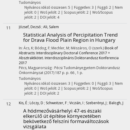
Tudományos
Nyilvános idéző összesen: 5
| Független: 3 | Függő: 2 | Nem
jelölt: 0 | WoS jelölt: 2 | Scopus jelölt: 2 | WoS/Scopus
jelölt: 2 | DOI jelölt: 4
József, Dezső
;
Ali, Salem
11
Statistical Analysis of Percipitation Trend
for Drava Flood Plain Region in Hungary
In: Ács, K; Bódog, F; Mechler, M; Mészáros, O (szerk.)
Book of
Abstracts: Interdisciplinary Doctoral Conference 2017 =
Absztraktkötet. Interdiszciplináris Doktorandusz Konferencia
2017
Pécs, Magyarország :
Pécsi Tudományegyetem Doktorandusz
Önkormányzat
(2017)
187 p.
p. 66 , 1 p.
Tudományos
Nyilvános idéző összesen: 3
| Független: 0 | Függő: 3 | Nem
jelölt: 0 | WoS jelölt: 2 | Scopus jelölt: 2 | WoS/Scopus
jelölt: 2 | DOI jelölt: 2
Kis, É
;
Lóczy, D
;
Schweitzer, F
;
Viczián, I
;
Szeberényi, J
;
Balogh, J
12
A hódmezővásárhelyi 47-es északi
elkerülő út építése környezetében
bekövetkező felszíni formaváltozások
vizsgálata