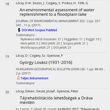
Lóczy, D ✉
;
Dezso, J
;
Czigány, S
;
Prokos, H
;
Tóth, G
18
An environmental assessment of water
replenishment to a floodplain lake
JOURNAL OF ENVIRONMENTAL MANAGEMENT
202
:
2
pp. 337-
347. , 11 p.
(2017)
DOI
WoS
Scopus
PubMed
Tudományos
Nyilvános idéző összesen: 21
| Független: 11 | Függő: 10 |
Nem jelölt: 0 | WoS jelölt: 20 | Scopus jelölt: 21 |
WoS/Scopus jelölt: 21 | DOI jelölt: 21
Lóczy, D
;
Czigány, Sz
;
Gyenizse, P
19
György Lovász (1931-2016)
HUNGARIAN GEOGRAPHICAL BULLETIN (2009-)
66
:
1
pp. 88-89. ,
2 p.
(2017)
Teljes dokumentum
Tudományos
Lóczy, Dénes
;
Dezső, József
;
Gyenizse, Péter
20
Tájrehabilitációs lehetőségek a Dráva
mentén
In: Cserny, T; Alpek, BL (szerk.)
HUNGEO 2017: "Bányászat és