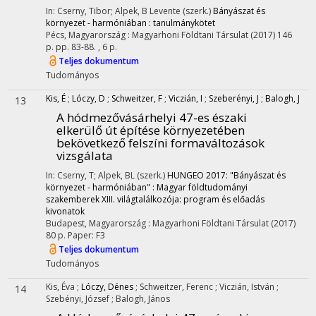
In: Cserny, Tibor; Alpek, B Levente (szerk.)
Bányászat és
környezet - harmóniában : tanulmánykötet
Pécs, Magyarország :
Magyarhoni Földtani Társulat
(2017)
146
p.
pp. 83-88. , 6 p.
Teljes dokumentum
Tudományos
Kis, É
;
Lóczy, D
;
Schweitzer, F
;
Viczián, I
;
Szeberényi, J
;
Balogh, J
13
A hódmezővásárhelyi 47-es északi
elkerülő út építése környezetében
bekövetkező felszíni formaváltozások
vizsgálata
In: Cserny, T; Alpek, BL (szerk.)
HUNGEO 2017: "Bányászat és
környezet - harmóniában" : Magyar földtudományi
szakemberek XIII. világtalálkozója: program és előadás
kivonatok
Budapest, Magyarország :
Magyarhoni Földtani Társulat
(2017)
80 p.
Paper: F3
Teljes dokumentum
Tudományos
Kis, Éva
;
Lóczy, Dénes
;
Schweitzer, Ferenc
;
Viczián, István
;
14
Szebényi, József
;
Balogh, János