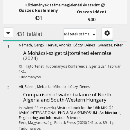
Közlemények száma megjelenési év szerint
Összes közlemény
Összes idézet
431
940
431 találat
Idézetek száma
Németh, Gergő
;
Hervai, András
;
Lóczy, Dénes
;
Gyenizse, Péter
1
A Mohácsi-sziget tájtörténeti elemzése
(2024)
XIII. Tájtörténeti Tudományos Konferencia, Eger, 2024. február
1-2.
,
Tudományos
Ali, Salem
;
Mebarka, Mihoub
;
Lóczy, Dénes
2
Comparison of water balance of North
Algeria and South-Western Hungary
In: Iványi, Péter (szerk.)
Abstract book for the 16th MIKLÓS
IVÁNYI INTERNATIONAL PHD & DLA SYMPOSIUM : Architectural,
Engineering and Information Sciences
Pécs, Magyarország :
Pollack Press
(2020)
241 p.
p. 89 , 1 p.
Tudományos