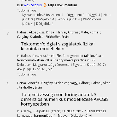
DOI
WoS
Scopus
Teljes dokumentum
Tudományos
Nyilvános idéző összesen: 4
| Független: 0 | Függő: 4 | Nem
jelölt: 0 | WoS jelölt: 4 | Scopus jelölt: 4 | WoS/Scopus
jelölt: 4 | DOI jelölt: 4
Halmai, Ákos
;
Kiss, Kinga
;
Hervai, András
;
Máté, Kornél
;
7
Czigány, Szabolcs
;
Pirkhoffer, Ervin
Tektomorfológiai vizsgálatok fizikai
kisminta modelleken
In: Balázs, B (szerk.)
Az elmélet és a gyakorlat találkozása a
térinformatikában VIII. = Theory meets practice in GIS
Debrecen, Magyarország :
Debreceni Egyetemi Kiadó
(2017)
462 p.
pp. 127-132. , 6 p.
Tudományos
Hervai, András
;
Czigány, Szabolcs
;
Nagy, Gábor
;
Halmai, Ákos
8
;
Pirkhoffer, Ervin
Talajnedvesség monitoring adatok 3
dimenziós numerikus modellezése ARCGIS
környezetben
In: Cserny, T; Alpek, BL (szerk.)
HUNGEO 2017: "Bányászat és
környezet - harmóniában" : Magyar földtudományi