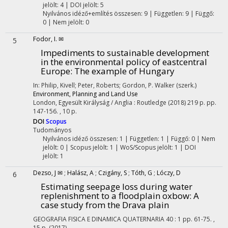
jelölt: 4 | DOI jelölt: 5
Nyilvános idéző+említés összesen: 9
| Független: 9 | Függő:
0 | Nem jelölt: 0
Fodor, I. ✉
5
Impediments to sustainable development
in the environmental policy of eastcentral
Europe: The example of Hungary
In: Philip, Kivell; Peter, Roberts; Gordon, P. Walker (szerk.)
Environment, Planning and Land Use
London, Egyesült Királyság / Anglia :
Routledge
(2018)
219 p.
pp.
147-156. , 10 p.
DOI
Scopus
Tudományos
Nyilvános idéző összesen: 1
| Független: 1 | Függő: 0 | Nem
jelölt: 0 | Scopus jelölt: 1 | WoS/Scopus jelölt: 1 | DOI
jelölt: 1
Dezso, J ✉
;
Halász, A
;
Czigány, S
;
Tóth, G
;
Lóczy, D
6
Estimating seepage loss during water
replenishment to a floodplain oxbow: A
case study from the Drava plain
GEOGRAFIA FISICA E DINAMICA QUATERNARIA
40
:
1
pp. 61-75. ,
15 p.
(2017)