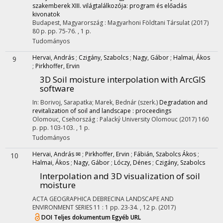
szakemberek XIII. világtalálkozója: program és előadás
kivonatok
Budapest, Magyarország :
Magyarhoni Földtani Társulat
(2017)
80 p.
pp. 75-76. , 1 p.
Tudományos
Hervai, András
;
Czigány, Szabolcs
;
Nagy, Gábor
;
Halmai, Ákos
9
;
Pirkhoffer, Ervin
3D Soil moisture interpolation with ArcGIS
software
In: Borivoj, Sarapatka; Marek, Bednár (szerk.)
Degradation and
revitalization of soil and landscape : proceedings
Olomouc, Csehország :
Palacký University Olomouc
(2017)
160
p.
pp. 103-103. , 1 p.
Tudományos
Hervai, András ✉
;
Pirkhoffer, Ervin
;
Fábián, Szabolcs Ákos
;
10
Halmai, Ákos
;
Nagy, Gábor
;
Lóczy, Dénes
;
Czigány, Szabolcs
Interpolation and 3D visualization of soil
moisture
ACTA GEOGRAPHICA DEBRECINA LANDSCAPE AND
ENVIRONMENT SERIES
11
:
1
pp. 23-34. , 12 p.
(2017)
DOI
Teljes dokumentum
Egyéb URL