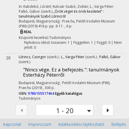
In: Kabdebó, Lóránt; Kulcsár-Szabó, Zoltán; L., Varga Péter;
Palkó, Gábor (szerk.)
„Örök véget és örök kezdetet” :
tanulmányok Szabó Lőrincről
Budapest, Magyarország :
Prae.hu
,
Petőfi Irodalmi Múzeum
(PIM)
(2019)
418 p.
pp. 6-11. , 6 p.
REAL
Központi kezelésű
Tudományos
Nyilvános idéző összesen: 1
| Független: 1 | Függő: 0 | Nem
jelölt: 0
Lőrincz, Csongor
(szerk.)
;
L., Varga Péter
(szerk.)
;
Palkó, Gábor
20
(szerk.)
"Nincs vége. Ez a befejezés."
: tanulmányok
Esterházy Péterről
Budapest, Magyarország :
Petőfi Irodalmi Múzeum (PIM)
,
Prae.hu
(2019)
,
300 p.
ISBN:
9786155517464
Egyéb katalógus
Tudományos
1 - 20
Kapcsolat
Impresszum
Adatkezelési tájékoztató
Belépés