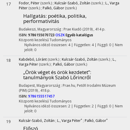
Fodor, Péter
(szerk.)
;
Kulcsár-Szabó, Zoltán
(szerk.)
;
L., Varga
17
Péter
(szerk.)
;
Palkó, Gábor
(szerk.)
Hallgatás
: poétika, politika,
performativitás
Budakeszi, Magyarország :
Prae Kiadó
(2019)
,
414 p.
ISBN:
9786155070723
OSZK
Egyéb katalógus
Központi kezelésű
Tudományos
Nyilvános idéző összesen: 4
| Független: 4 | Függő: 0 | Nem
jelölt: 0
Kabdebó, Lóránt
(szerk.)
;
Kulcsár-Szabó, Zoltán
(szerk.)
;
L.,
18
Varga Péter
(szerk.)
;
Palkó, Gábor
(szerk.)
„Örök véget és örök kezdetet”
:
tanulmányok Szabó Lőrincről
Budapest, Magyarország :
Prae.hu
,
Petőfi Irodalmi Múzeum
(PIM)
(2019)
,
418 p.
ISBN:
9786155517457
Központi kezelésű
Tudományos
Nyilvános idéző összesen: 2
| Független: 2 | Függő: 0 | Nem
jelölt: 0
*
*
Kulcsár-Szabó, Zoltán
;
L., Varga Péter
;
Palkó, Gábor
19
Előszó