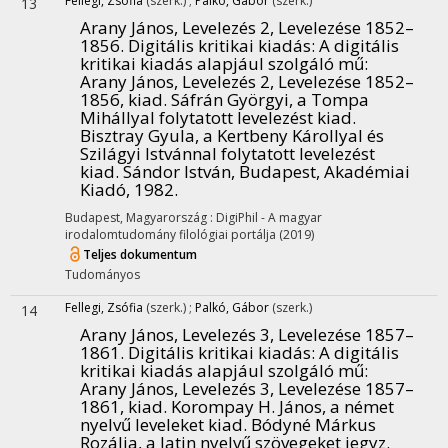
Fellegi, Zsófia
(szerk.)
;
Palkó, Gábor
(szerk.)
13
Arany János, Levelezés 2, Levelezése 1852–
1856. Digitális kritikai kiadás
: A digitális
kritikai kiadás alapjául szolgáló mű:
Arany János, Levelezés 2, Levelezése 1852–
1856, kiad. Sáfrán Györgyi, a Tompa
Mihállyal folytatott levelezést kiad.
Bisztray Gyula, a Kertbeny Károllyal és
Szilágyi Istvánnal folytatott levelezést
kiad. Sándor István, Budapest, Akadémiai
Kiadó, 1982.
Budapest, Magyarország :
DigiPhil - A magyar
irodalomtudomány filológiai portálja
(2019)
Teljes dokumentum
Tudományos
Fellegi, Zsófia
(szerk.)
;
Palkó, Gábor
(szerk.)
14
Arany János, Levelezés 3, Levelezése 1857–
1861. Digitális kritikai kiadás
: A digitális
kritikai kiadás alapjául szolgáló mű:
Arany János, Levelezés 3, Levelezése 1857–
1861, kiad. Korompay H. János, a német
nyelvű leveleket kiad. Bódyné Márkus
Rozália, a latin nyelvű szövegeket jegyz.