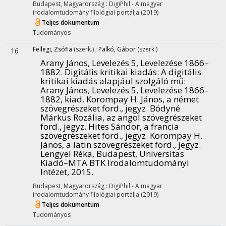
Budapest, Magyarország :
DigiPhil - A magyar
irodalomtudomány filológiai portálja
(2019)
Teljes dokumentum
Tudományos
Fellegi, Zsófia
(szerk.)
;
Palkó, Gábor
(szerk.)
16
Arany János, Levelezés 5, Levelezése 1866–
1882. Digitális kritikai kiadás
: A digitális
kritikai kiadás alapjául szolgáló mű:
Arany János, Levelezés 5, Levelezése 1866–
1882, kiad. Korompay H. János, a német
szövegrészeket ford., jegyz. Bódyné
Márkus Rozália, az angol szövegrészeket
ford., jegyz. Hites Sándor, a francia
szövegrészeket ford., jegyz. Korompay H.
János, a latin szövegrészeket ford., jegyz.
Lengyel Réka, Budapest, Universitas
Kiadó–MTA BTK Irodalomtudományi
Intézet, 2015.
Budapest, Magyarország :
DigiPhil - A magyar
irodalomtudomány filológiai portálja
(2019)
Teljes dokumentum
Tudományos