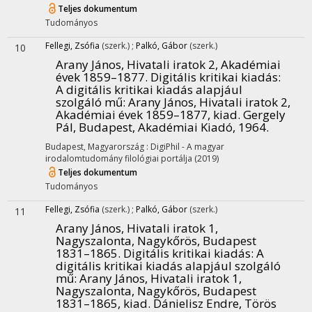
Teljes dokumentum
Tudományos
Fellegi, Zsófia
(szerk.)
;
Palkó, Gábor
(szerk.)
10
Arany János, Hivatali iratok 2, Akadémiai
évek 1859–1877. Digitális kritikai kiadás
:
A digitális kritikai kiadás alapjául
szolgáló mű: Arany János, Hivatali iratok 2,
Akadémiai évek 1859–1877, kiad. Gergely
Pál, Budapest, Akadémiai Kiadó, 1964.
Budapest, Magyarország :
DigiPhil - A magyar
irodalomtudomány filológiai portálja
(2019)
Teljes dokumentum
Tudományos
Fellegi, Zsófia
(szerk.)
;
Palkó, Gábor
(szerk.)
11
Arany János, Hivatali iratok 1,
Nagyszalonta, Nagykőrös, Budapest
1831–1865. Digitális kritikai kiadás
: A
digitális kritikai kiadás alapjául szolgáló
mű: Arany János, Hivatali iratok 1,
Nagyszalonta, Nagykőrös, Budapest
1831–1865, kiad. Dánielisz Endre, Törös