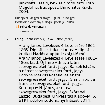
Jankovits László, név- és címmutató Tóth
Magdolna, Budapest, Universitas Kiadó,
2004.
Budapest, Magyarország :
DigiPhil - A magyar
irodalomtudomány filológiai portálja
(2019)
Teljes dokumentum
Tudományos
Fellegi, Zsófia
(szerk.)
;
Palkó, Gábor
(szerk.)
15
Arany János, Levelezés 4, Levelezése 1862–
1865. Digitális kritikai kiadás
: A digitális
kritikai kiadás alapjául szolgáló mű:
Arany János, Levelezés 4, Levelezése 1862–
1865, kiad. Új Imre Attila, a latin
szövegrészeket ford., jegyz. Bartók István,
a német szövegrészeket ford., jegyz.
Bódyné Márkus Rozália, az angol
szövegrészeket ford., jegyz. Glant Tibor, a
francia szövegrészeket ford., jegyz.
Korompay H. János, az olasz
szövegrészeket ford., jegyz. Szörényi
László, Budapest, Universitas Kiadó–MTA
BTK Irodalomtudományi Intézet, 2014.