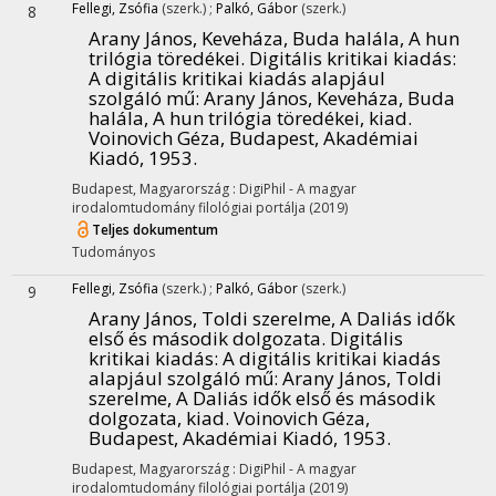
Fellegi, Zsófia
(szerk.)
;
Palkó, Gábor
(szerk.)
8
Arany János, Keveháza, Buda halála, A hun
trilógia töredékei. Digitális kritikai kiadás
:
A digitális kritikai kiadás alapjául
szolgáló mű: Arany János, Keveháza, Buda
halála, A hun trilógia töredékei, kiad.
Voinovich Géza, Budapest, Akadémiai
Kiadó, 1953.
Budapest, Magyarország :
DigiPhil - A magyar
irodalomtudomány filológiai portálja
(2019)
Teljes dokumentum
Tudományos
Fellegi, Zsófia
(szerk.)
;
Palkó, Gábor
(szerk.)
9
Arany János, Toldi szerelme, A Daliás idők
első és második dolgozata. Digitális
kritikai kiadás
: A digitális kritikai kiadás
alapjául szolgáló mű: Arany János, Toldi
szerelme, A Daliás idők első és második
dolgozata, kiad. Voinovich Géza,
Budapest, Akadémiai Kiadó, 1953.
Budapest, Magyarország :
DigiPhil - A magyar
irodalomtudomány filológiai portálja
(2019)