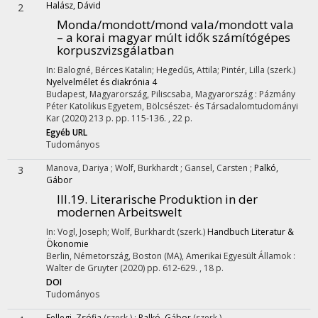
Halász, Dávid
2
Monda/mondott/mond vala/mondott vala
– a korai magyar múlt idők számítógépes
korpuszvizsgálatban
In: Balogné, Bérces Katalin; Hegedűs, Attila; Pintér, Lilla (szerk.)
Nyelvelmélet és diakrónia 4
Budapest, Magyarország,
Piliscsaba, Magyarország :
Pázmány
Péter Katolikus Egyetem, Bölcsészet- és Társadalomtudományi
Kar
(2020)
213 p.
pp. 115-136. , 22 p.
Egyéb URL
Tudományos
Manova, Dariya
;
Wolf, Burkhardt
;
Gansel, Carsten
;
Palkó,
3
Gábor
III.19. Literarische Produktion in der
modernen Arbeitswelt
In: Vogl, Joseph; Wolf, Burkhardt (szerk.)
Handbuch Literatur &
Ökonomie
Berlin, Németország,
Boston (MA), Amerikai Egyesült Államok :
Walter de Gruyter
(2020)
pp. 612-629. , 18 p.
DOI
Tudományos
Fellegi, Zsófia
(szerk.)
;
Palkó, Gábor
(szerk.)