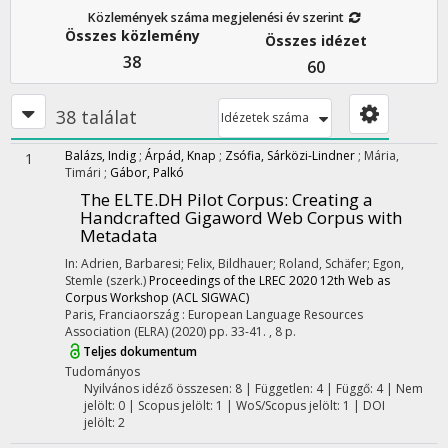
Közlemények száma megjelenési év szerint
Összes közlemény
Összes idézet
38
60
38 találat
Idézetek száma
Balázs, Indig
;
Árpád, Knap
;
Zsófia, Sárközi-Lindner
;
Mária,
1
Timári
;
Gábor, Palkó
The ELTE.DH Pilot Corpus
: Creating a
Handcrafted Gigaword Web Corpus with
Metadata
In: Adrien, Barbaresi; Felix, Bildhauer; Roland, Schäfer; Egon,
Stemle (szerk.)
Proceedings of the LREC 2020 12th Web as
Corpus Workshop (ACL SIGWAC)
Paris, Franciaország :
European Language Resources
Association (ELRA)
(2020)
pp. 33-41. , 8 p.
Teljes dokumentum
Tudományos
Nyilvános idéző összesen: 8
| Független: 4 | Függő: 4 | Nem
jelölt: 0 | Scopus jelölt: 1 | WoS/Scopus jelölt: 1 | DOI
jelölt: 2