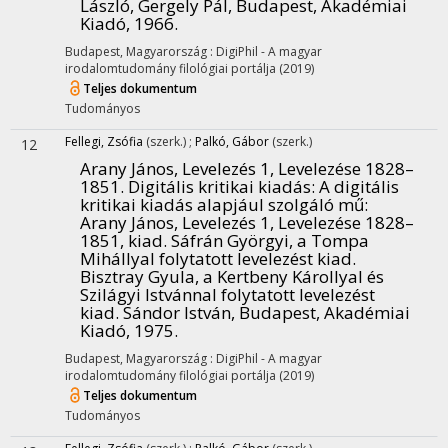
László, Gergely Pál, Budapest, Akadémiai
Kiadó, 1966.
Budapest, Magyarország :
DigiPhil - A magyar
irodalomtudomány filológiai portálja
(2019)
Teljes dokumentum
Tudományos
Fellegi, Zsófia
(szerk.)
;
Palkó, Gábor
(szerk.)
12
Arany János, Levelezés 1, Levelezése 1828–
1851. Digitális kritikai kiadás
: A digitális
kritikai kiadás alapjául szolgáló mű:
Arany János, Levelezés 1, Levelezése 1828–
1851, kiad. Sáfrán Györgyi, a Tompa
Mihállyal folytatott levelezést kiad.
Bisztray Gyula, a Kertbeny Károllyal és
Szilágyi Istvánnal folytatott levelezést
kiad. Sándor István, Budapest, Akadémiai
Kiadó, 1975.
Budapest, Magyarország :
DigiPhil - A magyar
irodalomtudomány filológiai portálja
(2019)
Teljes dokumentum
Tudományos