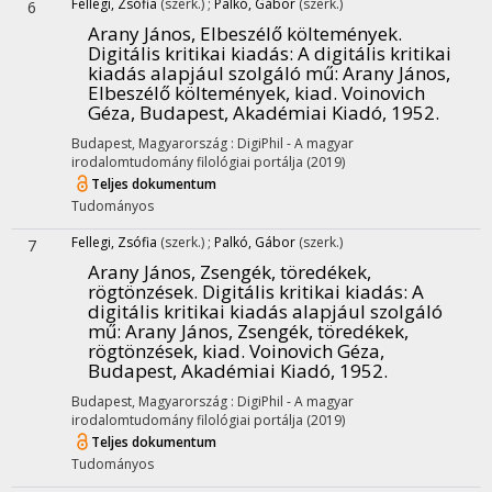
Fellegi, Zsófia
(szerk.)
;
Palkó, Gábor
(szerk.)
6
Arany János, Elbeszélő költemények.
Digitális kritikai kiadás
: A digitális kritikai
kiadás alapjául szolgáló mű: Arany János,
Elbeszélő költemények, kiad. Voinovich
Géza, Budapest, Akadémiai Kiadó, 1952.
Budapest, Magyarország :
DigiPhil - A magyar
irodalomtudomány filológiai portálja
(2019)
Teljes dokumentum
Tudományos
Fellegi, Zsófia
(szerk.)
;
Palkó, Gábor
(szerk.)
7
Arany János, Zsengék, töredékek,
rögtönzések. Digitális kritikai kiadás
: A
digitális kritikai kiadás alapjául szolgáló
mű: Arany János, Zsengék, töredékek,
rögtönzések, kiad. Voinovich Géza,
Budapest, Akadémiai Kiadó, 1952.
Budapest, Magyarország :
DigiPhil - A magyar
irodalomtudomány filológiai portálja
(2019)
Teljes dokumentum
Tudományos