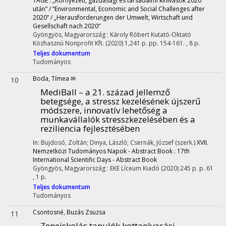
TAGE : „Környezeti, gazdasági és társadalmi kihívások 2020
után” / “Environmental, Economic and Social Challenges after
2020” / „Herausforderungen der Umwelt, Wirtschaft und
Gesellschaft nach 2020”
Gyöngyös, Magyarország :
Károly Róbert Kutató-Oktató
Közhasznú Nonprofit Kft.
(2020)
1,241 p.
pp. 154-161. , 8 p.
Teljes dokumentum
Tudományos
Boda, Tímea ✉
10
MediBall – a 21. század jellemző
betegsége, a stressz kezelésének újszerű
módszere, innovatív lehetőség a
munkavállalók stresszkezelésében és a
reziliencia fejlesztésében
In: Bujdosó, Zoltán; Dinya, László; Csernák, József (szerk.)
XVII.
Nemzetközi Tudományos Napok - Abstract Book : 17th
International Scientific Days - Abstract Book
Gyöngyös, Magyarország :
EKE Líceum Kiadó
(2020)
245 p.
p. 61
, 1 p.
Teljes dokumentum
Tudományos
Csontosné, Buzás Zsuzsa
11
Zeneiskolás tanulók kottaolvasási