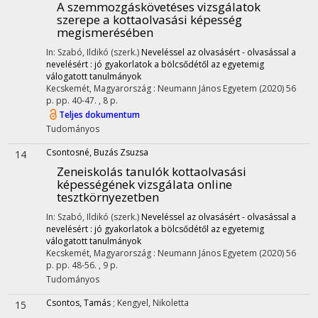
A szemmozgáskövetéses vizsgálatok
szerepe a kottaolvasási képesség
megismerésében
In: Szabó, Ildikó (szerk.)
Neveléssel az olvasásért - olvasással a
nevelésért : jó gyakorlatok a bölcsődétől az egyetemig
válogatott tanulmányok
Kecskemét, Magyarország :
Neumann János Egyetem
(2020)
56
p.
pp. 40-47. , 8 p.
Teljes dokumentum
Tudományos
Csontosné, Buzás Zsuzsa
14
Zeneiskolás tanulók kottaolvasási
képességének vizsgálata online
tesztkörnyezetben
In: Szabó, Ildikó (szerk.)
Neveléssel az olvasásért - olvasással a
nevelésért : jó gyakorlatok a bölcsődétől az egyetemig
válogatott tanulmányok
Kecskemét, Magyarország :
Neumann János Egyetem
(2020)
56
p.
pp. 48-56. , 9 p.
Tudományos
Csontos, Tamás
;
Kengyel, Nikoletta
15