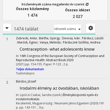
Közlemények száma megjelenési év szerint
Összes közlemény
Összes idézet
1 474
2 027
1474 találat
Idézetek száma
Zubrecki, Anita
;
Bártfai, György
;
Devosa, Iván
;
Párducz, László
1
;
Maródi, Ágnes
;
Vanya, Melinda
;
Párduczné Szöllősi, Andrea
Contraception- what adolescents know
In:
16th Congress of the European Society of Contraception and
Reproductive Health: Abstract Book 2020
(2021)
pp. 154-155. Paper: P-123 , 2 p.
Teljes dokumentum
Tudományos
Bárdos, József
2
Irodalmi élmény az óvodában, iskolában
In: Lipóczi-Csabai, Sarolta (szerk.)
Élményközpontú nyelv-és
irodalomoktatás
Kecskemét, Magyarország :
Neumann János Egyetem
(2020)
191
p.
pp. 143-151. , 9 p.