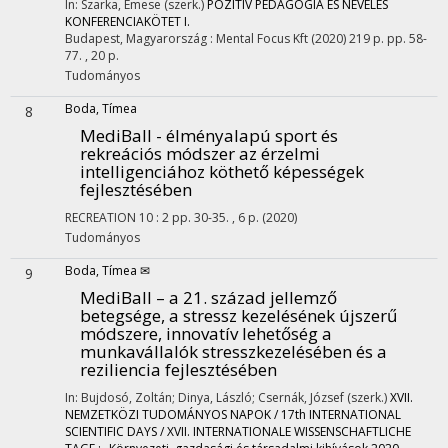
In: Szarka, Emese (szerk.)
POZITÍV PEDAGÓGIA ÉS NEVELÉS
KONFERENCIAKÖTET I.
Budapest, Magyarország :
Mental Focus Kft
(2020)
219 p.
pp. 58-
77. , 20 p.
Tudományos
Boda, Tímea
8
MediBall - élményalapú sport és
rekreációs módszer az érzelmi
intelligenciához köthető képességek
fejlesztésében
RECREATION
10
:
2
pp. 30-35. , 6 p.
(2020)
Tudományos
Boda, Tímea ✉
9
MediBall – a 21. század jellemző
betegsége, a stressz kezelésének újszerű
módszere, innovatív lehetőség a
munkavállalók stresszkezelésében és a
reziliencia fejlesztésében
In: Bujdosó, Zoltán; Dinya, László; Csernák, József (szerk.)
XVII.
NEMZETKÖZI TUDOMÁNYOS NAPOK / 17th INTERNATIONAL
SCIENTIFIC DAYS / XVII. INTERNATIONALE WISSENSCHAFTLICHE