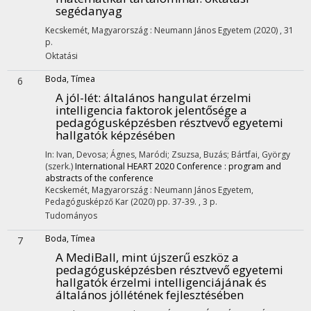
segédanyag
Kecskemét, Magyarország :
Neumann János Egyetem
(2020)
,
31
p.
Oktatási
Boda, Tímea
6
A jól-lét
: általános hangulat érzelmi
intelligencia faktorok jelentősége a
pedagógusképzésben résztvevő egyetemi
hallgatók képzésében
In: Ivan, Devosa; Ágnes, Maródi; Zsuzsa, Buzás; Bártfai, György
(szerk.)
International HEART 2020 Conference : program and
abstracts of the conference
Kecskemét, Magyarország :
Neumann János Egyetem,
Pedagógusképző Kar
(2020)
pp. 37-39. , 3 p.
Tudományos
Boda, Tímea
7
A MediBall, mint újszerű eszköz a
pedagógusképzésben résztvevő egyetemi
hallgatók érzelmi intelligenciájának és
általános jóllétének fejlesztésében