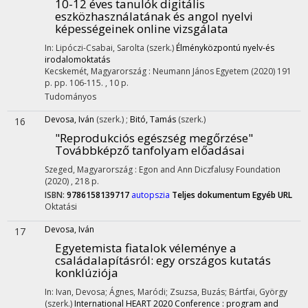
10-12 éves tanulók digitális
eszközhasználatának és angol nyelvi
képességeinek online vizsgálata
In: Lipóczi-Csabai, Sarolta (szerk.)
Élményközpontú nyelv-és
irodalomoktatás
Kecskemét, Magyarország :
Neumann János Egyetem
(2020)
191
p.
pp. 106-115. , 10 p.
Tudományos
Devosa, Iván
(szerk.)
;
Bitó, Tamás
(szerk.)
16
"Reprodukciós egészség megőrzése"
Továbbképző tanfolyam előadásai
Szeged, Magyarország :
Egon and Ann Diczfalusy Foundation
(2020)
,
218 p.
ISBN:
9786158139717
autopszia
Teljes dokumentum
Egyéb URL
Oktatási
Devosa, Iván
17
Egyetemista fiatalok véleménye a
családalapításról
: egy országos kutatás
konklúziója
In: Ivan, Devosa; Ágnes, Maródi; Zsuzsa, Buzás; Bártfai, György
(szerk.)
International HEART 2020 Conference : program and