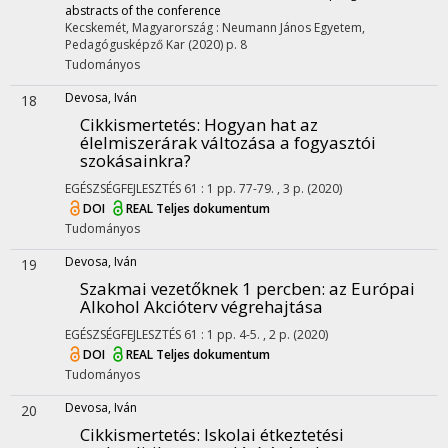
abstracts of the conference
Kecskemét, Magyarország :
Neumann János Egyetem,
Pedagógusképző Kar
(2020)
p. 8
Tudományos
Devosa, Iván
18
Cikkismertetés: Hogyan hat az
élelmiszerárak változása a fogyasztói
szokásainkra?
EGÉSZSÉGFEJLESZTÉS
61
:
1
pp. 77-79. , 3 p.
(2020)
DOI
REAL
Teljes dokumentum
Tudományos
Devosa, Iván
19
Szakmai vezetőknek 1 percben: az Európai
Alkohol Akcióterv végrehajtása
EGÉSZSÉGFEJLESZTÉS
61
:
1
pp. 4-5. , 2 p.
(2020)
DOI
REAL
Teljes dokumentum
Tudományos
Devosa, Iván
20
Cikkismertetés: Iskolai étkeztetési