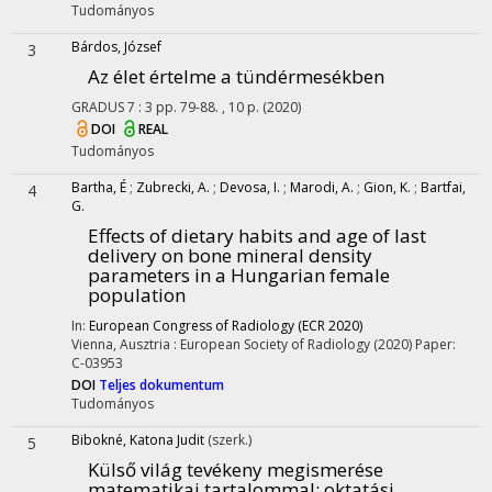
Tudományos
Bárdos, József
3
Az élet értelme a tündérmesékben
GRADUS
7
:
3
pp. 79-88. , 10 p.
(2020)
DOI
REAL
Tudományos
Bartha, É
;
Zubrecki, A.
;
Devosa, I.
;
Marodi, A.
;
Gion, K.
;
Bartfai,
4
G.
Effects of dietary habits and age of last
delivery on bone mineral density
parameters in a Hungarian female
population
In:
European Congress of Radiology (ECR 2020)
Vienna, Ausztria :
European Society of Radiology
(2020)
Paper:
C-03953
DOI
Teljes dokumentum
Tudományos
Bibokné, Katona Judit
(szerk.)
5
Külső világ tevékeny megismerése
matematikai tartalommal
: oktatási