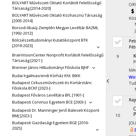
BOLYART Művészeti Oktató Korlátolt Felelősségű
ORV
Társaság [2014-2020]
BOLYART Művészeti Oktató Közhasznú Társaság
Köz
[2005-2014]
Borsod-Abaúj-Zemplén Megyei Levéltár BAZML
[1992-2012]
Bölcsészettudományi Kutatóközpont BTK
Pet
[2019-2023]
Pét
BrainVisionCenter Nonprofit Korlátolt Felelősségű
K
9
Társaság [2021-]
r
Brenner János Hittudományi Főiskola BJHF
MA
Budai Irgalmasrendi Kórház Kht. BIKK
Wo
Budapest Cirkuszművészeti és Kortárstánc
Tu
Toggle
Főiskola BCKF [2023-]
Budapest Főváros Levéltára BFL [1901-]
navigati
Raj
Budapesti Corvinus Egyetem BCE [2003-]
C
Budapesti Dr. Manninger Jenő Baleseti Központ
P
10
BMJ [2023-]
Budapesti Gazdasági Egyetem BGE [2016-
JO
2025]