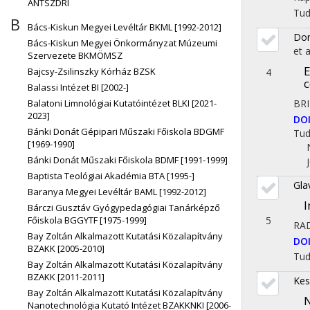
ÁNTSZDRI
Tu
B
Bács-Kiskun Megyei Levéltár BKML [1992-2012]
Don
Bács-Kiskun Megyei Önkormányzat Múzeumi
et a
Szervezete BKMÖMSZ
E
Bajcsy-Zsilinszky Kórház BZSK
4
c
Balassi Intézet BI [2002-]
Balatoni Limnológiai Kutatóintézet BLKI [2021-
BRI
2023]
DO
Bánki Donát Gépipari Műszaki Főiskola BDGMF
Tu
[1969-1990]
Bánki Donát Műszaki Főiskola BDMF [1991-1999]
Baptista Teológiai Akadémia BTA [1995-]
Gla
Baranya Megyei Levéltár BAML [1992-2012]
I
Bárczi Gusztáv Gyógypedagógiai Tanárképző
Főiskola BGGYTF [1975-1999]
5
RA
Bay Zoltán Alkalmazott Kutatási Közalapítvány
DO
BZAKK [2005-2010]
Tu
Bay Zoltán Alkalmazott Kutatási Közalapítvány
BZAKK [2011-2011]
Kes
Bay Zoltán Alkalmazott Kutatási Közalapítvány
N
Nanotechnológia Kutató Intézet BZAKKNKI [2006-