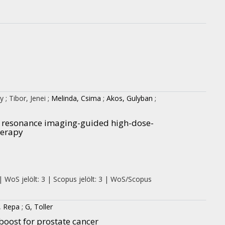
gy
;
Tibor, Jenei
;
Melinda, Csima
;
Akos, Gulyban
;
ic resonance imaging-guided high-dose-
herapy
| WoS jelölt: 3 | Scopus jelölt: 3 | WoS/Scopus
I, Repa
;
G, Toller
boost for prostate cancer