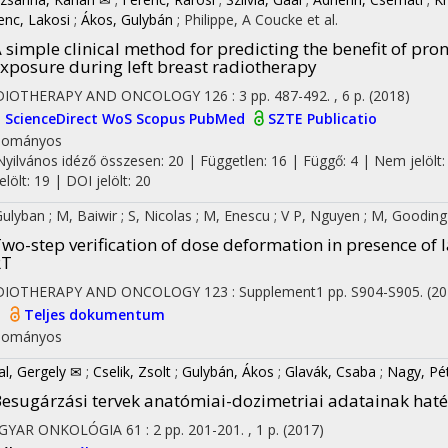
enc, Lakosi
;
Ákos, Gulybán
;
Philippe, A Coucke
et al.
 simple clinical method for predicting the benefit of pro
xposure during left breast radiotherapy
DIOTHERAPY AND ONCOLOGY
126
:
3
pp. 487-492. , 6 p.
(2018)
I
ScienceDirect
WoS
Scopus
PubMed
SZTE Publicatio
dományos
Nyilvános idéző összesen: 20
| Független: 16 | Függő: 4 | Nem jelölt:
jelölt: 19 | DOI jelölt: 20
Gulyban
;
M, Baiwir
;
S, Nicolas
;
M, Enescu
;
V P, Nguyen
;
M, Goodin
wo-step verification of dose deformation in presence of 
RT
DIOTHERAPY AND ONCOLOGY
123
:
Supplement1
pp. S904-S905.
(20
I
Teljes dokumentum
dományos
al, Gergely ✉
;
Cselik, Zsolt
;
Gulybán, Ákos
;
Glavák, Csaba
;
Nagy, Pé
esugárzási tervek anatómiai-dozimetriai adatainak hat
GYAR ONKOLÓGIA
61
:
2
pp. 201-201. , 1 p.
(2017)