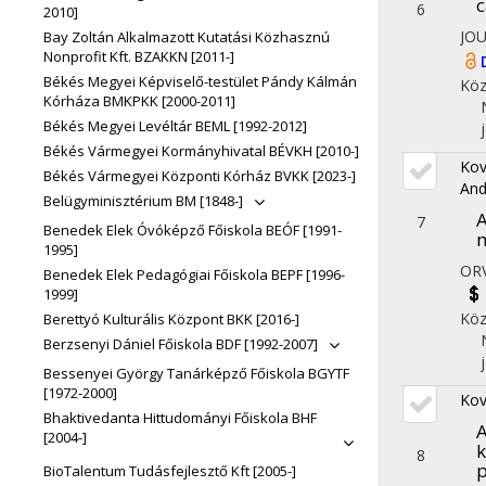
c
6
2010]
JO
Bay Zoltán Alkalmazott Kutatási Közhasznú
Nonprofit Kft. BZAKKN [2011-]
Békés Megyei Képviselő-testület Pándy Kálmán
Köz
Kórháza BMKPKK [2000-2011]
Békés Megyei Levéltár BEML [1992-2012]
Békés Vármegyei Kormányhivatal BÉVKH [2010-]
Kov
Békés Vármegyei Központi Kórház BVKK [2023-]
And
Belügyminisztérium BM [1848-]
A
7
Benedek Elek Óvóképző Főiskola BEÓF [1991-
1995]
ORV
Benedek Elek Pedagógiai Főiskola BEPF [1996-
1999]
Köz
Berettyó Kulturális Központ BKK [2016-]
Berzsenyi Dániel Főiskola BDF [1992-2007]
Bessenyei György Tanárképző Főiskola BGYTF
[1972-2000]
Kov
Bhaktivedanta Hittudományi Főiskola BHF
A
[2004-]
k
8
p
BioTalentum Tudásfejlesztő Kft [2005-]