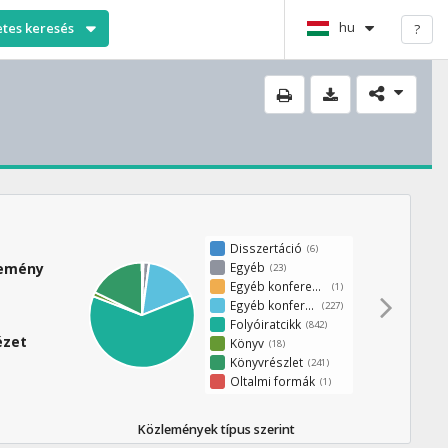
hu
etes keresés
?
Disszertáció
(6)
Egyéb
lemény
(23)
Egyéb konferenciakötet
(1)
Egyéb konferenciaközlemény
(227)
Folyóiratcikk
(842)
ézet
Könyv
(18)
Könyvrészlet
(241)
Oltalmi formák
(1)
Közlemények típus szerint