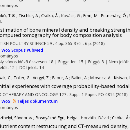
dományos
kó, T ✉
;
Tischler, A
;
Csóka, Á
;
Kovács, G
;
Emri, M
;
Petneházy, Ö
;
l.
stimation of bone mineral density and breaking strength
omputed tomography for body composition analysis
TISH POULTRY SCIENCE
59
:
4
pp. 365-370. , 6 p.
(2018)
I
WoS
Scopus
PubMed
dományos
Nyilvános idéző összesen: 18
| Független: 15 | Függő: 3 | Nem jelölt:
jelölt: 12 | DOI jelölt: 14
vak, C
;
Toller, G
;
Volgyi, Z
;
Faour, A
;
Balint, A
;
Miovecz, A
;
Kisivan, 
nitial experiences with coverage probability-based nodal 
DIOTHERAPY AND ONCOLOGY
127
:
Suppl. 1
Paper: PO-0814
(2018)
I
WoS
Teljes dokumentum
dományos
zthelyi, Sándor ✉
;
Bosnyákné Egri, Helga
;
Horváth, Dávid
;
Csóka, 
utrient content restructuring and CT-measured density