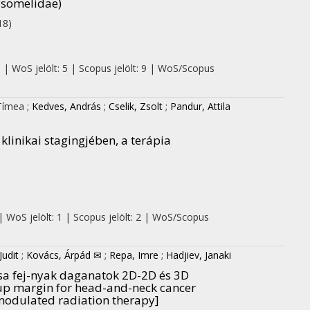
ysomelidae)
18)
0 | WoS jelölt: 5 | Scopus jelölt: 9 | WoS/Scopus
 Tímea
;
Kedves, András
;
Cselik, Zsolt
;
Pandur, Attila
linikai stagingjében, a terápia
| WoS jelölt: 1 | Scopus jelölt: 2 | WoS/Scopus
Judit
;
Kovács, Árpád ✉
;
Repa, Imre
;
Hadjiev, Janaki
sa fej-nyak daganatok 2D-2D és 3D
tup margin for head-and-neck cancer
modulated radiation therapy]