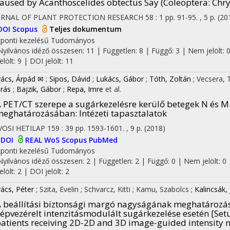
aused by Acanthoscelides obtectus Say (Coleoptera: Chr
URNAL OF PLANT PROTECTION RESEARCH
58
:
1
pp. 91-95. , 5 p.
(20
DOI
Scopus
Teljes dokumentum
ponti kezelésű
Tudományos
Nyilvános idéző összesen: 11
| Független: 8 | Függő: 3 | Nem jelölt: 
jelölt: 9 | DOI jelölt: 11
ács, Árpád ✉
;
Sipos, Dávid
;
Lukács, Gábor
;
Tóth, Zoltán
;
Vecsera,
rás
;
Bajzik, Gábor
;
Repa, Imre
et al.
 PET/CT szerepe a sugárkezelésre kerülő betegek N és M k
meghatározásában
: Intézeti tapasztalatok
OSI HETILAP
159
:
39
pp. 1593-1601. , 9 p.
(2018)
DOI
REAL
WoS
Scopus
PubMed
ponti kezelésű
Tudományos
Nyilvános idéző összesen: 2
| Független: 2 | Függő: 0 | Nem jelölt: 0 
jelölt: 2 | DOI jelölt: 2
ács, Péter
;
Szita, Evelin
;
Schvarcz, Kitti
;
Kamu, Szabolcs
;
Kalincsák, 
 beállítási biztonsági margó nagyságának meghatározá
épvezérelt intenzitásmodulált sugárkezelése esetén [Se
atients receiving 2D-2D and 3D image-guided intensity 