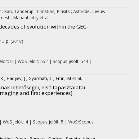
r
;
Kari, Tanderup
;
Christian, Kirisits
;
Astridde, Leeuw
mesh, Mahantshtty
et al.
ecades of evolution within the GEC-
 13 p.
(2018)
ölt: 0 | WoS jelölt: 652 | Scopus jelölt: 544 |
 K
;
Hadjiev, J
;
Gyarmati, T
;
Emri, M
et al.
ak lehetőségei, első tapasztalatai
imaging and first experiences]
| WoS jelölt: 4 | Scopus jelölt: 5 | WoS/Scopus
isztina, Boda
;
Barbara, Darázs
;
Renáta, Kószó
;