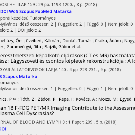
OSI HETILAP
159
:
29
pp. 1193-1200. , 8 p.
(2018)
DOI
WoS
Scopus
PubMed
Matarka
ponti kezelésű
Tudományos
Nyilvános idéző összesen: 2
| Független: 2 | Függő: 0 | Nem jelölt: 0 
jelölt: 2 | DOI jelölt: 2
neházy, Őrs
;
Czeibert, Kálmán
;
Donkó, Tamás
;
Csóka, Ádám
;
Nagy,
er
;
Garamvölgyi, Rita
;
Bajzik, Gábor
et al.
eresztmetszeti képalkotó eljárások (CT és MR) használa
ész : Lágyszöveti és csontos képletek rekonstrukciója : A 
GYAR ÁLLATORVOSOK LAPJA
140
:
4
pp. 223-231. , 9 p.
(2018)
S
Scopus
Matarka
dományos
Nyilvános idéző összesen: 1
| Független: 0 | Függő: 1 | Nem jelölt: 0
on
nics, P ✉
;
Tóth, Z
;
Zádori, P
;
Repa, I
;
Kovács, A
;
Moizs, M
;
Egyed,
an 18 F-FDG PET/MR Imaging Contribute to the Assessmen
lasma Cell Dyscrasias?
URNAL OF BLOOD AND LYMPH
8
:
1
Paper: 209 , 5 p.
(2018)
DOI