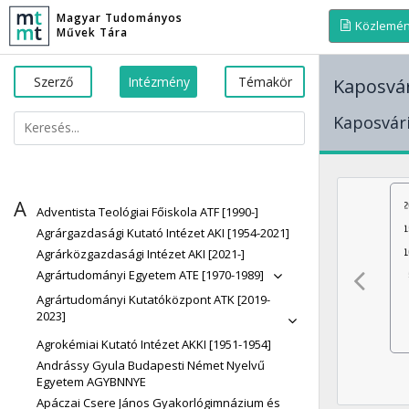
Magyar Tudományos
Közlemé
Művek Tára
Szerző
Intézmény
Témakör
Kaposvá
Kaposvári
A
Adventista Teológiai Főiskola ATF [1990-]
Agrárgazdasági Kutató Intézet AKI [1954-2021]
Agrárközgazdasági Intézet AKI [2021-]
Agrártudományi Egyetem ATE [1970-1989]
Agrártudományi Kutatóközpont ATK [2019-
2023]
Agrokémiai Kutató Intézet AKKI [1951-1954]
Andrássy Gyula Budapesti Német Nyelvű
Egyetem AGYBNNYE
Apáczai Csere János Gyakorlógimnázium és