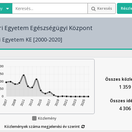
ny
Keresés
Részl
ri Egyetem Egészségügyi Központ
 Egyetem KE [2000-2020]
Összes köz
1 359
Összes id
4 306
Közlemény
Közlemények száma megjelenési év szerint