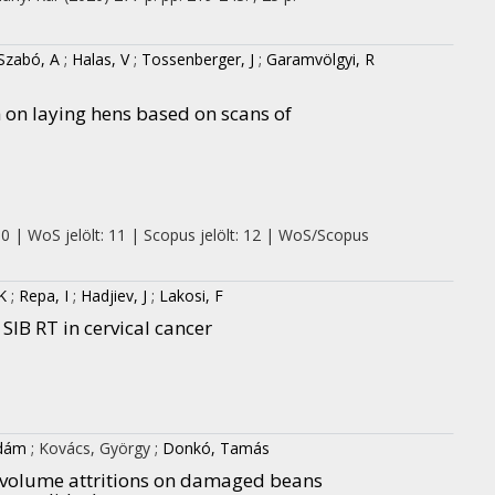
Szabó, A
;
Halas, V
;
Tossenberger, J
;
Garamvölgyi, R
 on laying hens based on scans of
 0 | WoS jelölt: 11 | Scopus jelölt: 12 | WoS/Scopus
K
;
Repa, I
;
Hadjiev, J
;
Lakosi, F
SIB RT in cervical cancer
Ádám
;
Kovács, György
;
Donkó, Tamás
, volume attritions on damaged beans