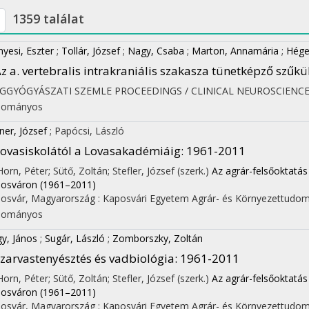
1359 találat
nyesi, Eszter
;
Tollár, József
;
Nagy, Csaba
;
Marton, Annamária
;
Héger
z a. vertebralis intrakraniális szakasza tünetképző szűkü
EGGYÓGYÁSZATI SZEMLE PROCEEDINGS / CLINICAL NEUROSCIENC
dományos
ner, József
;
Papócsi, László
ovasiskolától a Lovasakadémiáig
: 1961-2011
 Horn, Péter; Sütő, Zoltán; Stefler, József (szerk.)
Az agrár-felsőoktatás
osváron (1961–2011)
osvár, Magyarország :
Kaposvári Egyetem Agrár- és Környezettudom
dományos
y, János
;
Sugár, László
;
Zomborszky, Zoltán
zarvastenyésztés és vadbiológia
: 1961-2011
 Horn, Péter; Sütő, Zoltán; Stefler, József (szerk.)
Az agrár-felsőoktatás
osváron (1961–2011)
osvár, Magyarország :
Kaposvári Egyetem Agrár- és Környezettudom