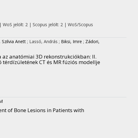
| WoS jelölt: 2 | Scopus jelölt: 2 | WoS/Scopus
 Szilvia Anett
;
Lassó, András
;
Biksi, Imre
;
Zádori,
ta az anatómiai 3D rekonstrukciókban
: II.
ló térdízületének CT és MR fúziós modellje
 M
t of Bone Lesions in Patients with