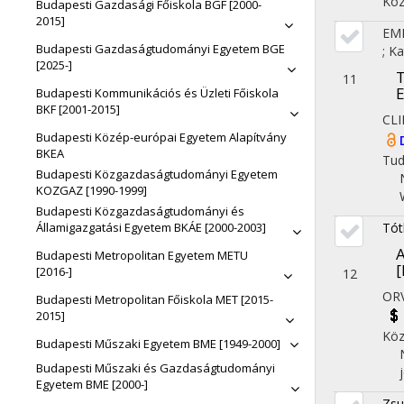
Köz
Budapesti Gazdasági Főiskola BGF [2000-
2015]
EMB
Budapesti Gazdaságtudományi Egyetem BGE
;
Ka
[2025-]
T
11
E
Budapesti Kommunikációs és Üzleti Főiskola
BKF [2001-2015]
CL
Budapesti Közép-európai Egyetem Alapítvány
BKEA
Tu
Budapesti Közgazdaságtudományi Egyetem
KOZGAZ [1990-1999]
Budapesti Közgazdaságtudományi és
Tót
Államigazgatási Egyetem BKÁE [2000-2003]
A
Budapesti Metropolitan Egyetem METU
[
[2016-]
12
ORV
Budapesti Metropolitan Főiskola MET [2015-
2015]
Köz
Budapesti Műszaki Egyetem BME [1949-2000]
Budapesti Műszaki és Gazdaságtudományi
Egyetem BME [2000-]
Zsu