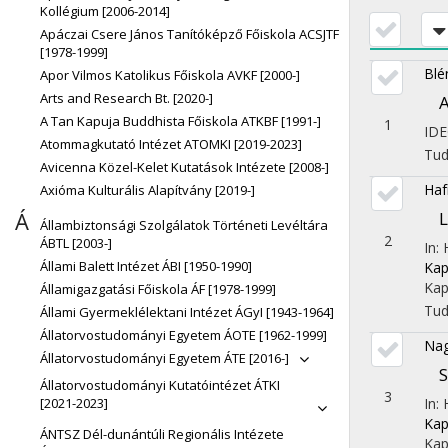
Kollégium [2006-2014]
Apáczai Csere János Tanítóképző Főiskola ACSJTF
[1978-1999]
Blé
Apor Vilmos Katolikus Főiskola AVKF [2000-]
Arts and Research Bt. [2020-]
A
A Tan Kapuja Buddhista Főiskola ATKBF [1991-]
1
ID
Atommagkutató Intézet ATOMKI [2019-2023]
Tu
Avicenna Közel-Kelet Kutatások Intézete [2008-]
Haf
Axióma Kulturális Alapítvány [2019-]
Á
L
Állambiztonsági Szolgálatok Történeti Levéltára
2
ÁBTL [2003-]
In:
Állami Balett Intézet ÁBI [1950-1990]
Kap
Kap
Államigazgatási Főiskola ÁF [1978-1999]
Tu
Állami Gyermeklélektani Intézet ÁGyI [1943-1964]
Állatorvostudományi Egyetem ÁOTE [1962-1999]
Nag
Állatorvostudományi Egyetem ÁTE [2016-]
S
Állatorvostudományi Kutatóintézet ÁTKI
3
[2021-2023]
In:
Kap
ÁNTSZ Dél-dunántúli Regionális Intézete
Kap