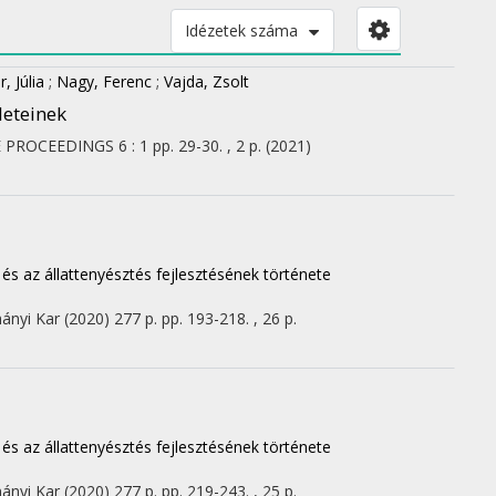
Idézetek száma
, Júlia
;
Nagy, Ferenc
;
Vajda, Zsolt
leteinek
E PROCEEDINGS
6
:
1
pp. 29-30. , 2 p.
(2021)
 és az állattenyésztés fejlesztésének története
ányi Kar
(2020)
277 p.
pp. 193-218. , 26 p.
 és az állattenyésztés fejlesztésének története
ányi Kar
(2020)
277 p.
pp. 219-243. , 25 p.