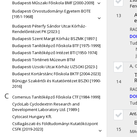
Budapesti Műszaki Főiskola BMF [2000-2009]
Fer
Budapesti Orvostudományi Egyetem BOTE
A
13
[1951-1968]
e
Budapesti Péterfy Sándor Utcai Kórház-
RA
Rendelőintézet PK [2023-]
DO
Budapesti Szent Margit Kórház BSZMK [1897-]
Tu
Budapesti Tanítóképző Főiskola BTF [1975-1999]
Budapesti Tanítóképző Intézet BTI [1950-1974]
Budapesti Történeti Múzeum BTM
A, 
Budapesti Uzsoki Utcai Kórház UZSOKI [2023-]
Budapest Kortárstánc Főiskola BKTF [2004-2023]
T
Bűnügyi Szakértői és Kutatóintézet BSZKI [1990-
14
2016]
RA
C
DO
Comenius Tanítóképző Főiskola CTF [1984-1999]
Tu
CycloLab Cyclodextrin Research and
Development Laboratory Ltd. [1989-]
Ant
Cytocast Hungary Kft.
B
Csillagászati és Földtudományi Kutatóközpont
15
CSFK [2019-2023]
MA