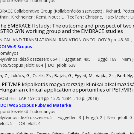
ponti kezelésű
Tudományos
RACE Collaborative Group
(Kollaborációs szervezet)
;
Richard, Pötte
thrin, Kirchheiner
;
Remi, Nout
;
Li, TeeTan
;
Christine, Haie-Meder
;
U
he EMBRACE II study: The outcome and prospect of two d
STRO GYN working group and the EMBRACE studies
INICAL AND TRANSLATIONAL RADIATION ONCOLOGY
9
pp. 48-60. ,
DOI
WoS
Scopus
dományos
Nyilvános idéző összesen: 664
| Független: 495 | Függő: 169 | Nem jel
WoS/Scopus jelölt: 664 | DOI jelölt: 638
h, Z
;
Lukács, G
;
Cselik, Zs
;
Bajzik, G
;
Egyed, M
;
Vajda, Zs
;
Borbély,
 PET/MR képalkotás magyarországi klinikai alkalmazásán
Hungarian clinical application opportunities of PET/MR 
OSI HETILAP
159
:
34
pp. 1375-1384. , 10 p.
(2018)
DOI
WoS
Scopus
PubMed
Matarka
ponti kezelésű
Tudományos
Nyilvános idéző összesen: 5
| Független: 3 | Függő: 2 | Nem jelölt: 0 
jelölt: 5 | DOI jelölt: 4
zsanna, Kahán ✉
;
Ferenc, Rárosi
;
Szilvia, Gaál
;
Adrienn, Cserháti
;
Kr