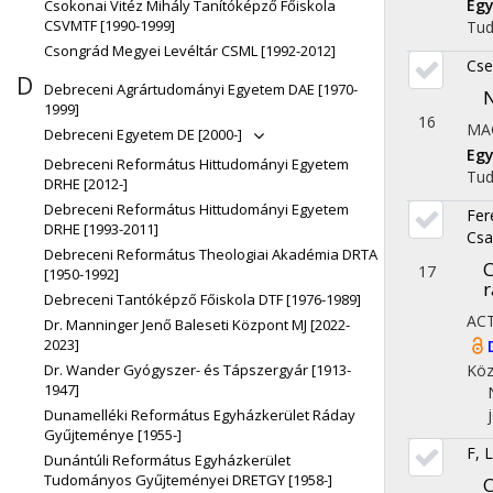
Eg
Csokonai Vitéz Mihály Tanítóképző Főiskola
CSVMTF [1990-1999]
Tu
Csongrád Megyei Levéltár CSML [1992-2012]
Cse
D
Debreceni Agrártudományi Egyetem DAE [1970-
N
1999]
16
MA
Debreceni Egyetem DE [2000-]
Egy
Debreceni Református Hittudományi Egyetem
Tu
DRHE [2012-]
Debreceni Református Hittudományi Egyetem
Fer
DRHE [1993-2011]
Csa
Debreceni Református Theologiai Akadémia DRTA
C
17
[1950-1992]
r
Debreceni Tantóképző Főiskola DTF [1976-1989]
AC
Dr. Manninger Jenő Baleseti Központ MJ [2022-
2023]
Köz
Dr. Wander Gyógyszer- és Tápszergyár [1913-
1947]
Dunamelléki Református Egyházkerület Ráday
Gyűjteménye [1955-]
F, 
Dunántúli Református Egyházkerület
Tudományos Gyűjteményei DRETGY [1958-]
C