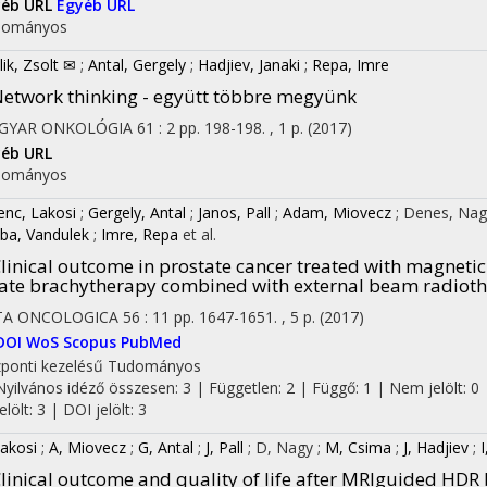
yéb URL
Egyéb URL
dományos
lik, Zsolt ✉
;
Antal, Gergely
;
Hadjiev, Janaki
;
Repa, Imre
etwork thinking - együtt többre megyünk
GYAR ONKOLÓGIA
61
:
2
pp. 198-198. , 1 p.
(2017)
éb URL
dományos
enc, Lakosi
;
Gergely, Antal
;
Janos, Pall
;
Adam, Miovecz
;
Denes, Na
ba, Vandulek
;
Imre, Repa
et al.
linical outcome in prostate cancer treated with magnet
ate brachytherapy combined with external beam radiot
TA ONCOLOGICA
56
:
11
pp. 1647-1651. , 5 p.
(2017)
DOI
WoS
Scopus
PubMed
ponti kezelésű
Tudományos
Nyilvános idéző összesen: 3
| Független: 2 | Függő: 1 | Nem jelölt: 0 
jelölt: 3 | DOI jelölt: 3
Lakosi
;
A, Miovecz
;
G, Antal
;
J, Pall
;
D, Nagy
;
M, Csima
;
J, Hadjiev
;
linical outcome and quality of life after MRIguided HDR 