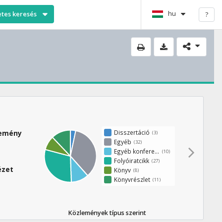
hu
etes keresés
?
Disszertáció
lemény
(3)
Egyéb
(32)
Egyéb konferenciaközlemény
(10)
Folyóiratcikk
(27)
ézet
Könyv
(8)
Könyvrészlet
(11)
Közlemények típus szerint