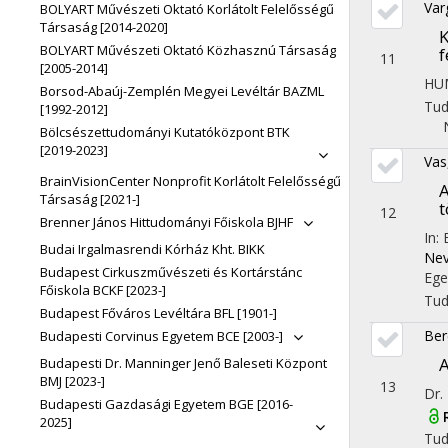
Var
BOLYART Művészeti Oktató Korlátolt Felelősségű
Társaság [2014-2020]
K
BOLYART Művészeti Oktató Közhasznú Társaság
f
11
[2005-2014]
HU
Borsod-Abaúj-Zemplén Megyei Levéltár BAZML
Tu
[1992-2012]
Bölcsészettudományi Kutatóközpont BTK
[2019-2023]
Vas
BrainVisionCenter Nonprofit Korlátolt Felelősségű
A
Társaság [2021-]
t
12
Brenner János Hittudományi Főiskola BJHF
In:
Budai Irgalmasrendi Kórház Kht. BIKK
Nev
Budapest Cirkuszművészeti és Kortárstánc
Ege
Főiskola BCKF [2023-]
Tu
Budapest Főváros Levéltára BFL [1901-]
Ber
Budapesti Corvinus Egyetem BCE [2003-]
A
Budapesti Dr. Manninger Jenő Baleseti Központ
BMJ [2023-]
13
Dr.
Budapesti Gazdasági Egyetem BGE [2016-
2025]
Tu