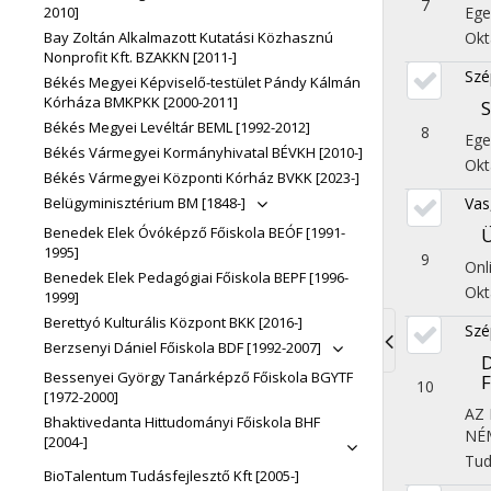
7
2010]
Ege
Bay Zoltán Alkalmazott Kutatási Közhasznú
Okt
Nonprofit Kft. BZAKKN [2011-]
Szé
Békés Megyei Képviselő-testület Pándy Kálmán
Kórháza BMKPKK [2000-2011]
S
Békés Megyei Levéltár BEML [1992-2012]
8
Ege
Békés Vármegyei Kormányhivatal BÉVKH [2010-]
Okt
Békés Vármegyei Központi Kórház BVKK [2023-]
Belügyminisztérium BM [1848-]
Vas
Benedek Elek Óvóképző Főiskola BEÓF [1991-
Ü
1995]
9
Onl
Benedek Elek Pedagógiai Főiskola BEPF [1996-
Okt
1999]
Berettyó Kulturális Központ BKK [2016-]
Szé
Berzsenyi Dániel Főiskola BDF [1992-2007]
D
Toggle
Bessenyei György Tanárképző Főiskola BGYTF
F
10
[1972-2000]
navigati
AZ
Bhaktivedanta Hittudományi Főiskola BHF
NÉ
[2004-]
Tu
BioTalentum Tudásfejlesztő Kft [2005-]