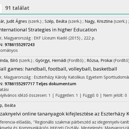
91 találat
ár, Judit Ágnes
(szerk.)
;
Szép, Beáta
(szerk.)
;
Nagy, Krisztina
(szerk.)
nternational Strategies in higher Education
r, Magyarország :
EKF Líceum Kiadó
(2015)
,
222 p.
N:
9786155297243
dományos
inda, Bíró
(szerk.)
;
Györgyi, Hernádi
(Fordító)
;
Rózsa, Prokai
(Fordító
all games
: handball, football, volleyball, basketball
r, Magyarország :
Eszterházy Károly Katolikus Egyetem Sporttudomán
N:
9786155297717
Teljes dokumentum
atási
Nyilvános idéző összesen: 1
| Független: 1 | Függő: 0 | Nem jelölt: 0 |
p, Beáta
zaknyelvi online tananyagok kifejlesztése az Eszterházy 
ferencia-előadás
,
"Regionális szakmai párbeszéd az idegennyelv-taní
knyelvi és Kommunikációs Intézeti Osztály
,
Megjelenés: Magyarorszá