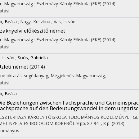
r, Magyarország :
Eszterházy Károly Főiskola (EKF)
(2014)
atási
p, Beáta
;
Nagy, Krisztina
;
Vas, István
zaknyelvi előkészítő német
r, Magyarország :
Eszterházy Károly Főiskola (EKF)
(2014)
atási
, István
;
Soós, Gabriella
zleti német
(2014)
ine oktatási segédanyag
,
Megjelenés: Magyarország,
atási
p, Beáta
ie Beziehungen zwischen Fachsprache und Gemeinspra
achsprache auf den Bedeutungswandel in dem ungarisch
on
 ESZTERHÁZY KÁROLY FŐISKOLA TUDOMÁNYOS KÖZLEMÉNYEI: GE
MET NYELV ÉS IRODALOM KÖRÉBŐL
9
pp. 87-94. , 8 p.
(2013)
dományos