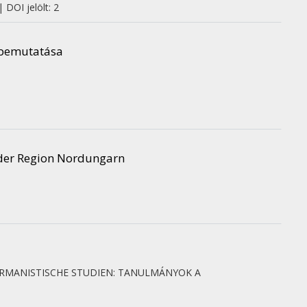
 DOI jelölt: 2
t bemutatása
a
der Region Nordungarn
RMANISTISCHE STUDIEN: TANULMÁNYOK A