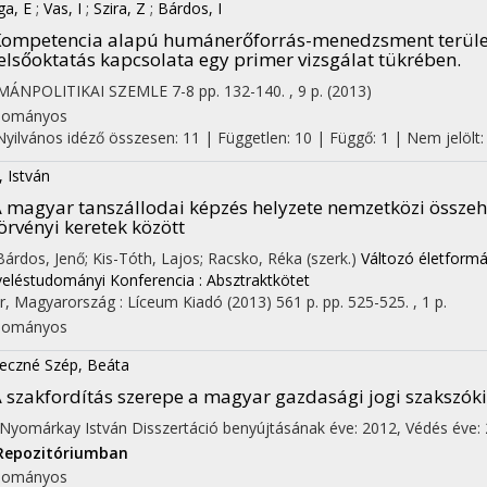
ga, E
;
Vas, I
;
Szira, Z
;
Bárdos, I
ompetencia alapú humánerőforrás-menedzsment terüle
elsőoktatás kapcsolata egy primer vizsgálat tükrében.
MÁNPOLITIKAI SZEMLE
7-8
pp. 132-140. , 9 p.
(2013)
dományos
Nyilvános idéző összesen: 11
| Független: 10 | Függő: 1 | Nem jelölt: 
, István
 magyar tanszállodai képzés helyzete nemzetközi összeh
örvényi keretek között
 Bárdos, Jenő; Kis-Tóth, Lajos; Racsko, Réka (szerk.)
Változó életformák
eléstudományi Konferencia : Absztraktkötet
r, Magyarország :
Líceum Kiadó
(2013)
561 p.
pp. 525-525. , 1 p.
dományos
eczné Szép, Beáta
 szakfordítás szerepe a magyar gazdasági jogi szakszók
 Nyomárkay István
Disszertáció benyújtásának éve: 2012,
Védés éve:
Repozitóriumban
dományos