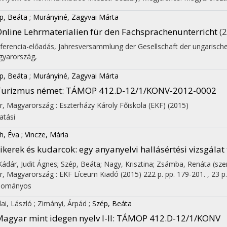
p, Beáta
;
Murányiné, Zagyvai Márta
nline Lehrmaterialien für den Fachsprachenunterricht
(
ferencia-előadás
,
Jahresversammlung der Gesellschaft der ungarisc
yarország,
p, Beáta
;
Murányiné, Zagyvai Márta
Turizmus német
: TÁMOP 412.D-12/1/KONV-2012-0002
r, Magyarország :
Eszterházy Károly Főiskola (EKF)
(2015)
atási
h, Éva
;
Vincze, Mária
ikerek és kudarcok
: egy anyanyelvi hallásértési vizsgálat
 Kádár, Judit Ágnes; Szép, Beáta; Nagy, Krisztina; Zsámba, Renáta (sze
r, Magyarország :
EKF Líceum Kiadó
(2015)
222 p.
pp. 179-201. , 23 p.
dományos
ai, László
;
Zimányi, Árpád
;
Szép, Beáta
agyar mint idegen nyelv I-II
: TÁMOP 412.D-12/1/KONV