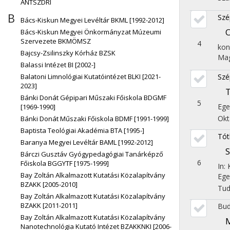
ÁNTSZDRI
B
Szé
Bács-Kiskun Megyei Levéltár BKML [1992-2012]
O
Bács-Kiskun Megyei Önkormányzat Múzeumi
Szervezete BKMÖMSZ
4
kon
Bajcsy-Zsilinszky Kórház BZSK
Mag
Balassi Intézet BI [2002-]
Balatoni Limnológiai Kutatóintézet BLKI [2021-
Szé
2023]
Bánki Donát Gépipari Műszaki Főiskola BDGMF
5
Ege
[1969-1990]
Okt
Bánki Donát Műszaki Főiskola BDMF [1991-1999]
Baptista Teológiai Akadémia BTA [1995-]
Tót
Baranya Megyei Levéltár BAML [1992-2012]
S
Bárczi Gusztáv Gyógypedagógiai Tanárképző
6
Főiskola BGGYTF [1975-1999]
In:
Bay Zoltán Alkalmazott Kutatási Közalapítvány
Ege
BZAKK [2005-2010]
Tu
Bay Zoltán Alkalmazott Kutatási Közalapítvány
BZAKK [2011-2011]
Bud
Bay Zoltán Alkalmazott Kutatási Közalapítvány
M
Nanotechnológia Kutató Intézet BZAKKNKI [2006-