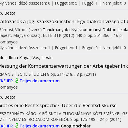
Nyilvános idéző összesen: 6
| Független: 5 | Függő: 1 | Nem jelölt: 0 |
p, Beáta
áltozások a jogi szakszókincsben- Egy diakrón vizsgála
 Bárdosi, Vilmos (szerk.)
Tanulmányok : Nyelvtudományi Doktori Iskol
apest, Magyarország :
ELTE BTK
(2012)
440 p.
pp. 351-366. , 16 p.
dományos
Nyilvános idéző összesen: 1
| Független: 1 | Függő: 0 | Nem jelölt: 0
dos, Ilona Kinga
;
Vas, István
essung der Kompetenzerwartungen der Arbeitgeber in 
RMANISTISCHE STUDIEN
8
pp. 211-218. , 8 p.
(2011)
EKE IPR
Teljes dokumentum
dományos
p, Beáta
ibt es eine Rechtssprache?
: Über die Rechtsdiskurse
 ESZTERHÁZY KÁROLY FŐISKOLA TUDOMÁNYOS KÖZLEMÉNYEI: GE
MET NYELV ÉS IRODALOM KÖRÉBŐL
8
pp. 175-198. , 24 p.
(2011)
EKE IPR
Teljes dokumentum
Google scholar