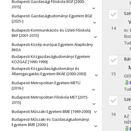
Budapesti Gazdasági Főiskola BGF [2000-
2015]
Szé
Budapesti Gazdaságtudományi Egyetem BGE
V
[2025-]
14
In:
Budapesti Kommunikációs és Üzleti Főiskola
BKF [2001-2015]
Bud
Tu
Budapesti Közép-európai Egyetem Alapítvány
BKEA
Budapesti Közgazdaságtudományi Egyetem
Bár
KOZGAZ [1990-1999]
M
Budapesti Közgazdaságtudományi és
15
Államigazgatási Egyetem BKÁE [2000-2003]
GE
Budapesti Metropolitan Egyetem METU
[2016-]
Tu
Budapesti Metropolitan Főiskola MET [2015-
Szé
2015]
G
Budapesti Műszaki Egyetem BME [1949-2000]
16
AZ
Budapesti Műszaki és Gazdaságtudományi
NÉ
Egyetem BME [2000-]