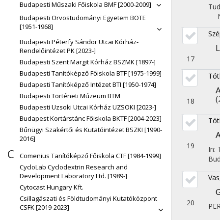
Budapesti Műszaki Főiskola BMF [2000-2009]
Tu
Budapesti Orvostudományi Egyetem BOTE
[1951-1968]
Szé
Budapesti Péterfy Sándor Utcai Kórház-
L
Rendelőintézet PK [2023-]
17
Budapesti Szent Margit Kórház BSZMK [1897-]
Budapesti Tanítóképző Főiskola BTF [1975-1999]
Tót
Budapesti Tanítóképző Intézet BTI [1950-1974]
A
Budapesti Történeti Múzeum BTM
(
18
Budapesti Uzsoki Utcai Kórház UZSOKI [2023-]
Budapest Kortárstánc Főiskola BKTF [2004-2023]
Tót
Bűnügyi Szakértői és Kutatóintézet BSZKI [1990-
A
2016]
19
In:
C
Comenius Tanítóképző Főiskola CTF [1984-1999]
Bud
CycloLab Cyclodextrin Research and
Development Laboratory Ltd. [1989-]
Vas
Cytocast Hungary Kft.
G
Csillagászati és Földtudományi Kutatóközpont
20
PE
CSFK [2019-2023]