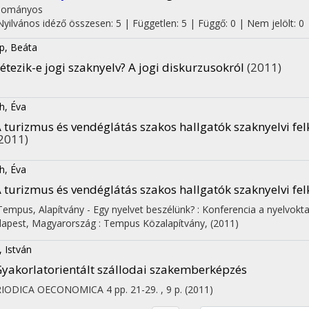
dományos
Nyilvános idéző összesen: 5
| Független: 5 | Függő: 0 | Nem jelölt: 0
p, Beáta
étezik-e jogi szaknyelv? A jogi diskurzusokról
(2011)
h, Éva
 turizmus és vendéglátás szakos hallgatók szaknyelvi fel
2011)
h, Éva
 turizmus és vendéglátás szakos hallgatók szaknyelvi fel
 Tempus, Alapítvány -
Egy nyelvet beszélünk? : Konferencia a nyelvokt
apest, Magyarország :
Tempus Közalapítvány
,
(2011)
, István
yakorlatorientált szállodai szakemberképzés
RIODICA OECONOMICA
4
pp. 21-29. , 9 p.
(2011)