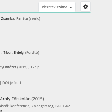
Idézetek száma
;
Zsámba, Renáta
(szerk.)
)
;
Tibor, Erdélyi
(Fordító)
yi Intézet
(2015)
,
125 p.
 DOI jelölt: 1
Károly Főiskolán
(2015)
tásról" konferencia, Zalaegerszeg, BGF GKZ
g,