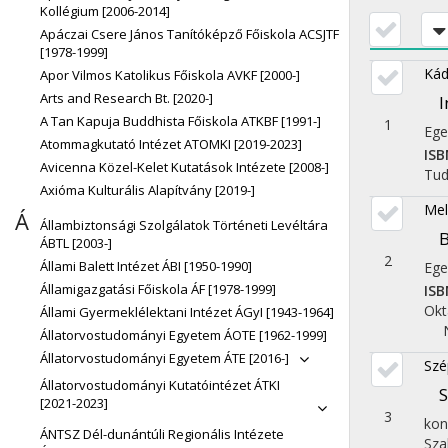
Kollégium [2006-2014]
Apáczai Csere János Tanítóképző Főiskola ACSJTF
[1978-1999]
Kád
Apor Vilmos Katolikus Főiskola AVKF [2000-]
Arts and Research Bt. [2020-]
I
A Tan Kapuja Buddhista Főiskola ATKBF [1991-]
1
Ege
Atommagkutató Intézet ATOMKI [2019-2023]
ISB
Avicenna Közel-Kelet Kutatások Intézete [2008-]
Tu
Axióma Kulturális Alapítvány [2019-]
Mel
Á
Állambiztonsági Szolgálatok Történeti Levéltára
B
ÁBTL [2003-]
2
Állami Balett Intézet ÁBI [1950-1990]
Ege
Államigazgatási Főiskola ÁF [1978-1999]
ISB
Okt
Állami Gyermeklélektani Intézet ÁGyI [1943-1964]
Állatorvostudományi Egyetem ÁOTE [1962-1999]
Állatorvostudományi Egyetem ÁTE [2016-]
Szé
Állatorvostudományi Kutatóintézet ÁTKI
S
[2021-2023]
3
kon
ÁNTSZ Dél-dunántúli Regionális Intézete
Sza