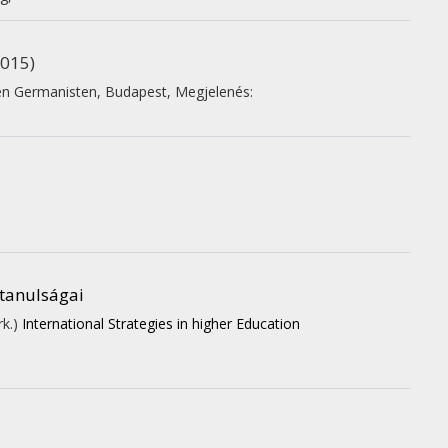
2015)
hen Germanisten, Budapest
,
Megjelenés:
 tanulságai
rk.)
International Strategies in higher Education