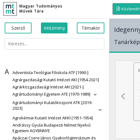
Magyar Tudományos
Közlemé
Művek Tára
Szerző
Intézmény
Témakör
Idegenny
Tanárképz
A
Adventista Teológiai Főiskola ATF [1990-]
Agrárgazdasági Kutató Intézet AKI [1954-2021]
Agrárközgazdasági Intézet AKI [2021-]
Agrártudományi Egyetem ATE [1970-1989]
Agrártudományi Kutatóközpont ATK [2019-
2023]
Agrokémiai Kutató Intézet AKKI [1951-1954]
Andrássy Gyula Budapesti Német Nyelvű
Egyetem AGYBNNYE
Apáczai Csere János Gyakorlógimnázium és