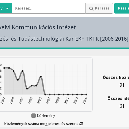
ny
Keresés
Részl
elvi Kommunikációs Intézet
ési és Tudástechnológiai Kar EKF TKTK [2006-2016]
Összes köz
91
Összes id
61
Közlemény
Közlemények száma megjelenési év szerint