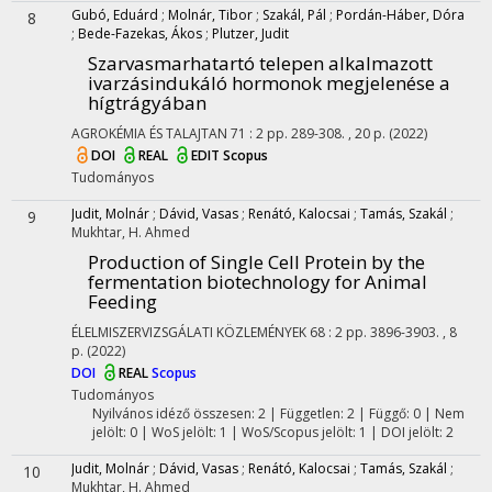
Gubó, Eduárd
;
Molnár, Tibor
;
Szakál, Pál
;
Pordán-Háber, Dóra
8
;
Bede-Fazekas, Ákos
;
Plutzer, Judit
Szarvasmarhatartó telepen alkalmazott
ivarzásindukáló hormonok megjelenése a
hígtrágyában
AGROKÉMIA ÉS TALAJTAN
71
:
2
pp. 289-308. , 20 p.
(2022)
DOI
REAL
EDIT
Scopus
Tudományos
Judit, Molnár
;
Dávid, Vasas
;
Renátó, Kalocsai
;
Tamás, Szakál
;
9
Mukhtar, H. Ahmed
Production of Single Cell Protein by the
fermentation biotechnology for Animal
Feeding
ÉLELMISZERVIZSGÁLATI KÖZLEMÉNYEK
68
:
2
pp. 3896-3903. , 8
p.
(2022)
DOI
REAL
Scopus
Tudományos
Nyilvános idéző összesen: 2
| Független: 2 | Függő: 0 | Nem
jelölt: 0 | WoS jelölt: 1 | WoS/Scopus jelölt: 1 | DOI jelölt: 2
Judit, Molnár
;
Dávid, Vasas
;
Renátó, Kalocsai
;
Tamás, Szakál
;
10
Mukhtar, H. Ahmed