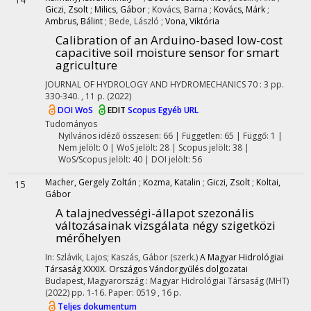
Giczi, Zsolt
;
Milics, Gábor
;
Kovács, Barna
;
Kovács, Márk
;
Ambrus, Bálint
;
Bede, László
;
Vona, Viktória
Calibration of an Arduino-based low-cost
capacitive soil moisture sensor for smart
agriculture
JOURNAL OF HYDROLOGY AND HYDROMECHANICS
70
:
3
pp.
330-340. , 11 p.
(2022)
DOI
WoS
EDIT
Scopus
Egyéb URL
Tudományos
Nyilvános idéző összesen: 66
| Független: 65 | Függő: 1 |
Nem jelölt: 0 | WoS jelölt: 28 | Scopus jelölt: 38 |
WoS/Scopus jelölt: 40 | DOI jelölt: 56
Macher, Gergely Zoltán
;
Kozma, Katalin
;
Giczi, Zsolt
;
Koltai,
15
Gábor
A talajnedvességi-állapot szezonális
változásainak vizsgálata négy szigetközi
mérőhelyen
In: Szlávik, Lajos; Kaszás, Gábor (szerk.)
A Magyar Hidrológiai
Társaság XXXIX. Országos Vándorgyűlés dolgozatai
Budapest, Magyarország :
Magyar Hidrológiai Társaság (MHT)
(2022)
pp. 1-16. Paper: 0519 , 16 p.
Teljes dokumentum