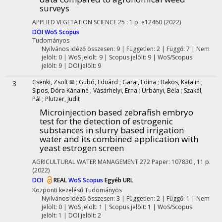
surveys
APPLIED VEGETATION SCIENCE
25
:
1
p. e12460
(2022)
DOI
WoS
Scopus
Tudományos
Nyilvános idéző összesen: 9
| Független: 2 | Függő: 7 | Nem
jelölt: 0 | WoS jelölt: 9 | Scopus jelölt: 9 | WoS/Scopus
jelölt: 9 | DOI jelölt: 9
Csenki, Zsolt ✉
;
Gubó, Eduárd
;
Garai, Edina
;
Bakos, Katalin
;
3
Sipos, Dóra Kánainé
;
Vásárhelyi, Erna
;
Urbányi, Béla
;
Szakál,
Pál
;
Plutzer, Judit
Microinjection based zebrafish embryo
test for the detection of estrogenic
substances in slurry based irrigation
water and its combined application with
yeast estrogen screen
AGRICULTURAL WATER MANAGEMENT
272
Paper: 107830 , 11 p.
(2022)
DOI
REAL
WoS
Scopus
Egyéb URL
Központi kezelésű
Tudományos
Nyilvános idéző összesen: 3
| Független: 2 | Függő: 1 | Nem
jelölt: 0 | WoS jelölt: 1 | Scopus jelölt: 1 | WoS/Scopus
jelölt: 1 | DOI jelölt: 2