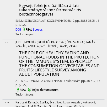
Egysejt-fehérje előállítása állati
takarmányozáshoz fermentációs
biotechnológiával
ÉLELMISZERVIZSGÁLATI KÖZLEMÉNYEK
68
:
2
pp. 3888-3895. , 8
p.
(2022)
DOI
REAL
Scopus
Tudományos
JUDIT, MOLNÁR
;
RENÁTÓ, KALOCSAI
;
ÉVA, SZALKA
;
TAMÁS,
11
SZAKÁL
;
ANGELA, SVĚTLÍKOVÁ
;
DÁVID, VASAS
THE ROLE OF HEALTHY EATING AND
FUNCTIONAL FOODS IN THE PROTECTION
OF THE IMMUNE SYSTEM, ESPECIALLY
THE CONSUMPTION OF VEGETABLES AND
FRUITS: LIFESTYLE SURVEY AMONG
ADULT POPULATION
ACTA AGRONOMICA ÓVÁRIENSIS
63
:
Különszám
pp. 36-50. , 15
p.
(2022)
REAL
Teljes dokumentum
Tudományos
Kalocsai, Renátó
;
Szalka, Éva
;
Svétlíková, Angela
;
Kukurová,
12
Kristína
;
Szakál, Tamás
;
Giczi, Zsolt
;
Vona, Viktória