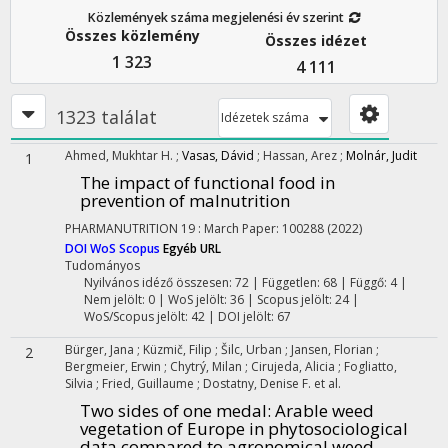
Közlemények száma megjelenési év szerint
Összes közlemény
Összes idézet
1 323
4 111
1323 találat
Idézetek száma
Ahmed, Mukhtar H.
;
Vasas, Dávid
;
Hassan, Arez
;
Molnár, Judit
1
The impact of functional food in
prevention of malnutrition
PHARMANUTRITION
19
:
March
Paper: 100288
(2022)
DOI
WoS
Scopus
Egyéb URL
Tudományos
Nyilvános idéző összesen: 72
| Független: 68 | Függő: 4 |
Nem jelölt: 0 | WoS jelölt: 36 | Scopus jelölt: 24 |
WoS/Scopus jelölt: 42 | DOI jelölt: 67
Bürger, Jana
;
Küzmič, Filip
;
Šilc, Urban
;
Jansen, Florian
;
2
Bergmeier, Erwin
;
Chytrý, Milan
;
Cirujeda, Alicia
;
Fogliatto,
Silvia
;
Fried, Guillaume
;
Dostatny, Denise F.
et al.
Two sides of one medal: Arable weed
vegetation of Europe in phytosociological
data compared to agronomical weed