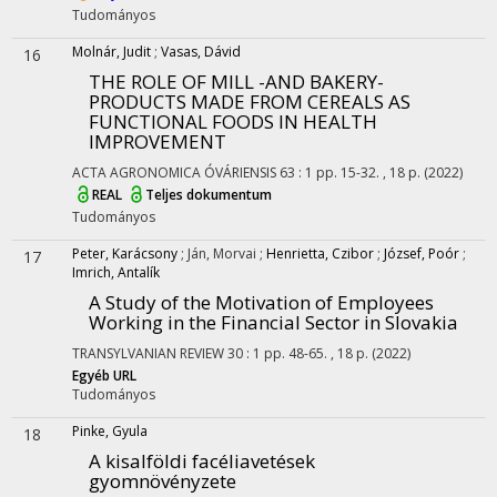
Tudományos
Molnár, Judit
;
Vasas, Dávid
16
THE ROLE OF MILL -AND BAKERY-
PRODUCTS MADE FROM CEREALS AS
FUNCTIONAL FOODS IN HEALTH
IMPROVEMENT
ACTA AGRONOMICA ÓVÁRIENSIS
63
:
1
pp. 15-32. , 18 p.
(2022)
REAL
Teljes dokumentum
Tudományos
Peter, Karácsony
;
Ján, Morvai
;
Henrietta, Czibor
;
József, Poór
;
17
Imrich, Antalík
A Study of the Motivation of Employees
Working in the Financial Sector in Slovakia
TRANSYLVANIAN REVIEW
30
:
1
pp. 48-65. , 18 p.
(2022)
Egyéb URL
Tudományos
Pinke, Gyula
18
A kisalföldi facéliavetések
gyomnövényzete