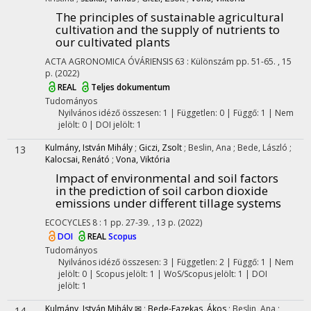
The principles of sustainable agricultural
cultivation and the supply of nutrients to
our cultivated plants
ACTA AGRONOMICA ÓVÁRIENSIS
63
:
Különszám
pp. 51-65. , 15
p.
(2022)
REAL
Teljes dokumentum
Tudományos
Nyilvános idéző összesen: 1
| Független: 0 | Függő: 1 | Nem
jelölt: 0 | DOI jelölt: 1
Kulmány, István Mihály
;
Giczi, Zsolt
;
Beslin, Ana
;
Bede, László
;
13
Kalocsai, Renátó
;
Vona, Viktória
Impact of environmental and soil factors
in the prediction of soil carbon dioxide
emissions under different tillage systems
ECOCYCLES
8
:
1
pp. 27-39. , 13 p.
(2022)
DOI
REAL
Scopus
Tudományos
Nyilvános idéző összesen: 3
| Független: 2 | Függő: 1 | Nem
jelölt: 0 | Scopus jelölt: 1 | WoS/Scopus jelölt: 1 | DOI
jelölt: 1
Kulmány, István Mihály ✉
;
Bede-Fazekas, Ákos
;
Beslin, Ana
;
14