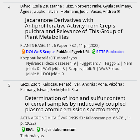
Dávid, Csilla Zsuzsanna
;
Kúsz, Norbert
;
Pinke, Gyula
;
Kulmány,
4
Ágnes
;
Zupkó, István
;
Hohmann, Judit
;
Vasas, Andrea ✉
Jacaranone Derivatives with
Antiproliferative Activity from Crepis
pulchra and Relevance of This Group of
Plant Metabolites
PLANTS-BASEL
11
:
6
Paper: 782 , 11 p.
(2022)
DOI
WoS
Scopus
PubMed
Egyéb URL
SZTE Publicatio
Központi kezelésű
Tudományos
Nyilvános idéző összesen: 9
| Független: 7 | Függő: 2 | Nem
jelölt: 0 | WoS jelölt: 8 | Scopus jelölt: 5 | WoS/Scopus
jelölt: 8 | DOI jelölt: 9
Giczi, Zsolt
;
Kalocsai, Renátó
;
Vér, András
;
Vona, Viktória
;
5
Kulmány, István
;
Székelyhidi, Rita
Determination of iron and sulfur content
of cereal samples by inductively coupled
plasma atomic emission spectrometry
ACTA AGRONOMICA ÓVÁRIENSIS
63
:
Különszám
pp. 66-76. , 11
p.
(2022)
REAL
Teljes dokumentum
Tudományos