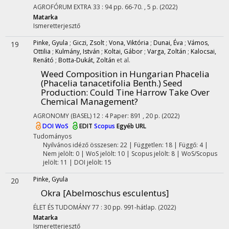
AGROFÓRUM EXTRA
33
:
94
pp. 66-70. , 5 p.
(2022)
Matarka
Ismeretterjesztő
Pinke, Gyula
;
Giczi, Zsolt
;
Vona, Viktória
;
Dunai, Éva
;
Vámos,
19
Ottilia
;
Kulmány, István
;
Koltai, Gábor
;
Varga, Zoltán
;
Kalocsai,
Renátó
;
Botta-Dukát, Zoltán
et al.
Weed Composition in Hungarian Phacelia
(Phacelia tanacetifolia Benth.) Seed
Production: Could Tine Harrow Take Over
Chemical Management?
AGRONOMY (BASEL)
12
:
4
Paper: 891 , 20 p.
(2022)
DOI
WoS
EDIT
Scopus
Egyéb URL
Tudományos
Nyilvános idéző összesen: 22
| Független: 18 | Függő: 4 |
Nem jelölt: 0 | WoS jelölt: 10 | Scopus jelölt: 8 | WoS/Scopus
jelölt: 11 | DOI jelölt: 15
Pinke, Gyula
20
Okra [Abelmoschus esculentus]
ÉLET ÉS TUDOMÁNY
77
:
30
pp. 991-hátlap.
(2022)
Matarka
Ismeretterjesztő