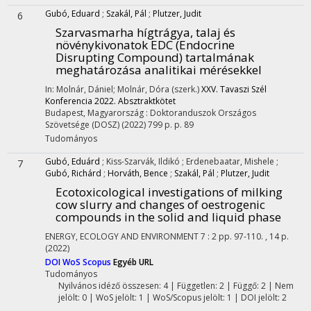
Gubó, Eduard
;
Szakál, Pál
;
Plutzer, Judit
6
Szarvasmarha hígtrágya, talaj és
növénykivonatok EDC (Endocrine
Disrupting Compound) tartalmának
meghatározása analitikai mérésekkel
In: Molnár, Dániel; Molnár, Dóra (szerk.)
XXV. Tavaszi Szél
Konferencia 2022. Absztraktkötet
Budapest, Magyarország :
Doktoranduszok Országos
Szövetsége (DOSZ)
(2022)
799 p.
p. 89
Tudományos
Gubó, Eduárd
;
Kiss-Szarvák, Ildikó
;
Erdenebaatar, Mishele
;
7
Gubó, Richárd
;
Horváth, Bence
;
Szakál, Pál
;
Plutzer, Judit
Ecotoxicological investigations of milking
cow slurry and changes of oestrogenic
compounds in the solid and liquid phase
ENERGY, ECOLOGY AND ENVIRONMENT
7
:
2
pp. 97-110. , 14 p.
(2022)
DOI
WoS
Scopus
Egyéb URL
Tudományos
Nyilvános idéző összesen: 4
| Független: 2 | Függő: 2 | Nem
jelölt: 0 | WoS jelölt: 1 | WoS/Scopus jelölt: 1 | DOI jelölt: 2