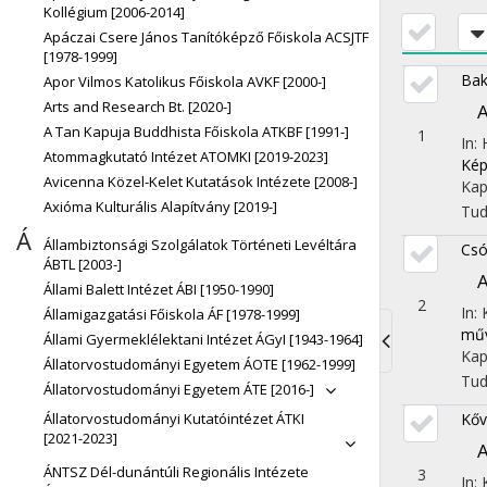
Kollégium [2006-2014]
Apáczai Csere János Tanítóképző Főiskola ACSJTF
[1978-1999]
Bak
Apor Vilmos Katolikus Főiskola AVKF [2000-]
Arts and Research Bt. [2020-]
A
A Tan Kapuja Buddhista Főiskola ATKBF [1991-]
1
In:
Atommagkutató Intézet ATOMKI [2019-2023]
Kép
Avicenna Közel-Kelet Kutatások Intézete [2008-]
Kap
Axióma Kulturális Alapítvány [2019-]
Tu
Á
Állambiztonsági Szolgálatok Történeti Levéltára
Csó
ÁBTL [2003-]
A
Állami Balett Intézet ÁBI [1950-1990]
2
In:
Államigazgatási Főiskola ÁF [1978-1999]
műv
Állami Gyermeklélektani Intézet ÁGyI [1943-1964]
Kap
Állatorvostudományi Egyetem ÁOTE [1962-1999]
Toggle
Tu
Állatorvostudományi Egyetem ÁTE [2016-]
navigati
Állatorvostudományi Kutatóintézet ÁTKI
Kőv
[2021-2023]
A
ÁNTSZ Dél-dunántúli Regionális Intézete
3
In: 