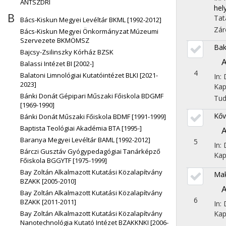
ÁNTSZDRI
hel
B
Tat
Bács-Kiskun Megyei Levéltár BKML [1992-2012]
Zár
Bács-Kiskun Megyei Önkormányzat Múzeumi
Szervezete BKMÖMSZ
Bak
Bajcsy-Zsilinszky Kórház BZSK
A
Balassi Intézet BI [2002-]
4
Balatoni Limnológiai Kutatóintézet BLKI [2021-
In:
2023]
Kap
Bánki Donát Gépipari Műszaki Főiskola BDGMF
Tu
[1969-1990]
Kőv
Bánki Donát Műszaki Főiskola BDMF [1991-1999]
Baptista Teológiai Akadémia BTA [1995-]
A
Baranya Megyei Levéltár BAML [1992-2012]
5
In:
Bárczi Gusztáv Gyógypedagógiai Tanárképző
Kap
Főiskola BGGYTF [1975-1999]
Bay Zoltán Alkalmazott Kutatási Közalapítvány
Mak
BZAKK [2005-2010]
A
Bay Zoltán Alkalmazott Kutatási Közalapítvány
6
BZAKK [2011-2011]
In:
Bay Zoltán Alkalmazott Kutatási Közalapítvány
Kap
Nanotechnológia Kutató Intézet BZAKKNKI [2006-