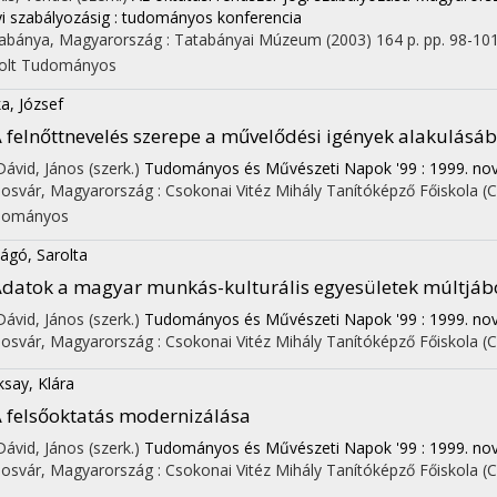
yi szabályozásig : tudományos konferencia
abánya, Magyarország :
Tatabányai Múzeum
(2003)
164 p.
pp. 98-101.
olt
Tudományos
a, József
 felnőttnevelés szerepe a művelődési igények alakulásá
 Dávid, János (szerk.)
Tudományos és Művészeti Napok '99 : 1999. nove
osvár, Magyarország :
Csokonai Vitéz Mihály Tanítóképző Főiskola 
dományos
ágó, Sarolta
datok a magyar munkás-kulturális egyesületek múltjáb
 Dávid, János (szerk.)
Tudományos és Művészeti Napok '99 : 1999. nove
osvár, Magyarország :
Csokonai Vitéz Mihály Tanítóképző Főiskola 
say, Klára
 felsőoktatás modernizálása
 Dávid, János (szerk.)
Tudományos és Művészeti Napok '99 : 1999. nove
osvár, Magyarország :
Csokonai Vitéz Mihály Tanítóképző Főiskola 