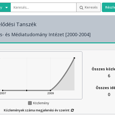
ny
Keresés
Részl
lődési Tanszék
s- és Médiatudomány Intézet [2000-2004]
Összes köz
6
Összes id
0
Közlemény
Közlemények száma megjelenési év szerint