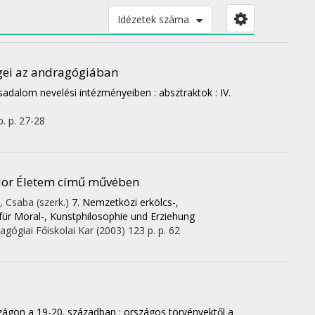
Idézetek száma
ségei az andragógiában
adalom nevelési intézményeiben : absztraktok : IV.
p.
p. 27-28
dor Életem című művében
, Csaba (szerk.)
7. Nemzetközi erkölcs-,
 für Moral-, Kunstphilosophie und Erziehung
gógiai Főiskolai Kar
(2003)
123 p.
p. 62
zágon a 19-20. században : országos törvényektől a