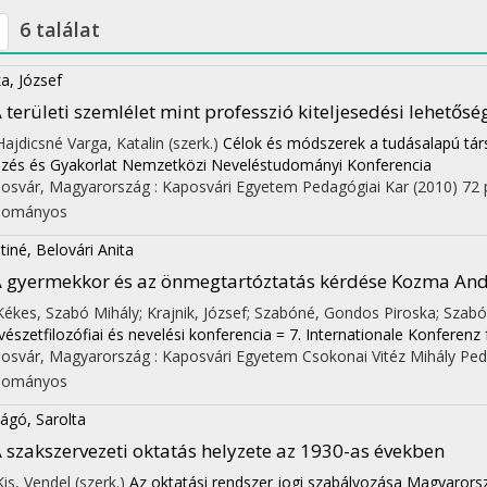
6 találat
a, József
 területi szemlélet mint professzió kiteljesedési lehető
 Hajdicsné Varga, Katalin (szerk.)
Célok és módszerek a tudásalapú társ
zés és Gyakorlat Nemzetközi Neveléstudományi Konferencia
osvár, Magyarország :
Kaposvári Egyetem Pedagógiai Kar
(2010)
72 
dományos
tiné, Belovári Anita
 gyermekkor és az önmegtartóztatás kérdése Kozma An
 Kékes, Szabó Mihály; Krajnik, József; Szabóné, Gondos Piroska; Szabó
észetfilozófiai és nevelési konferencia = 7. Internationale Konferenz
osvár, Magyarország :
Kaposvári Egyetem Csokonai Vitéz Mihály Peda
dományos
on
ágó, Sarolta
 szakszervezeti oktatás helyzete az 1930-as években
Kis, Vendel (szerk.)
Az oktatási rendszer jogi szabályozása Magyarors