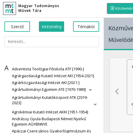
Magyar Tudományos
Közlemé
Művek Tára
Szerző
Intézmény
Témakör
Közműve
Művelődé
A
Adventista Teológiai Főiskola ATF [1990-]
Agrárgazdasági Kutató Intézet AKI [1954-2021]
Agrárközgazdasági Intézet AKI [2021-]
Agrártudományi Egyetem ATE [1970-1989]
Agrártudományi Kutatóközpont ATK [2019-
2023]
Agrokémiai Kutató Intézet AKKI [1951-1954]
Andrássy Gyula Budapesti Német Nyelvű
Egyetem AGYBNNYE
Apáczai Csere János Gyakorlógimnázium és