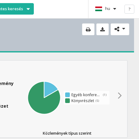
hu
etes keresés
?
lemény
Egyéb konferenciaközlemény
(1)
Könyvrészlet
(5)
ézet
Közlemények típus szerint