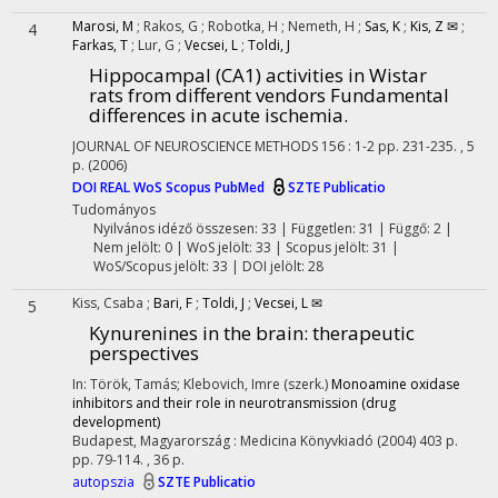
Marosi, M
;
Rakos, G
;
Robotka, H
;
Nemeth, H
;
Sas, K
;
Kis, Z ✉
;
4
Farkas, T
;
Lur, G
;
Vecsei, L
;
Toldi, J
Hippocampal (CA1) activities in Wistar
rats from different vendors Fundamental
differences in acute ischemia.
JOURNAL OF NEUROSCIENCE METHODS
156
:
1-2
pp. 231-235. , 5
p.
(2006)
DOI
REAL
WoS
Scopus
PubMed
SZTE Publicatio
Tudományos
Nyilvános idéző összesen: 33
| Független: 31 | Függő: 2 |
Nem jelölt: 0 | WoS jelölt: 33 | Scopus jelölt: 31 |
WoS/Scopus jelölt: 33 | DOI jelölt: 28
Kiss, Csaba
;
Bari, F
;
Toldi, J
;
Vecsei, L ✉
5
Kynurenines in the brain: therapeutic
perspectives
In: Török, Tamás; Klebovich, Imre (szerk.)
Monoamine oxidase
inhibitors and their role in neurotransmission (drug
development)
Budapest, Magyarország :
Medicina Könyvkiadó
(2004)
403 p.
pp. 79-114. , 36 p.
autopszia
SZTE Publicatio