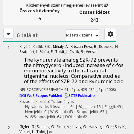
Közlemények száma megjelenési év szerint
Összes közlemény
Összes idézet
6
243
6 találat
Idézetek száma
Knyihár-Csillik, E ✉
;
Mihály, A
;
Krisztin-Péva, B
;
Robotka, H
;
1
Szatmári, I
;
Fülöp, F
;
Toldi, J
;
Csillik, B
;
Vécsei, L
The kynurenate analog SZR-72 prevents
the nitroglycerol-induced increase of c-fos
immunoreactivity in the rat caudal
trigeminal nucleus: Comparative studies
of the effects of SZR-72 and kynurenic acid
NEUROSCIENCE RESEARCH
61
:
4
pp. 429-432. , 4 p.
(2008)
DOI
WoS
Scopus
PubMed
SZTE Publicatio
Központi kezelésű
Tudományos
Nyilvános idéző összesen: 64
| Független: 15 | Függő: 49 |
Nem jelölt: 0 | WoS jelölt: 63 | Scopus jelölt: 63 |
WoS/Scopus jelölt: 64 | DOI jelölt: 62
Gigler, G
;
Szenasi, G
;
Simo, A
;
Levay, G
;
Harsing, L G Jr
;
Sas, K
;
2
Vecsei, L
;
Toldi, J ✉