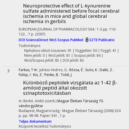
Neuroprotective effect of L-kynurenine
sulfate administered before focal cerebral
ischemia in mice and global cerebral
ischemia in gerbils
EUROPEAN JOURNAL OF PHARMACOLOGY
564
:
1-3
pp. 116-
122. , 7 p.
(2007)
DOI
ScienceDirect
WoS
Scopus
PubMed
SZTE Publicatio
Tudományos
Nyilvános idéző összesen: 91
| Független: 50 | Függő: 41 |
Nem jelölt: 0 | WoS jelölt: 81 | Scopus jelölt: 84 |
WoS/Scopus jelölt: 85 | DOI jelölt: 83
Farkas, T ✉
;
Juhász-Vedres, G
;
Rózsa, É
;
Soós, K
;
Datki, Z
;
3
Fülöp, l
;
Kis, Z
;
Penke, B
;
Toldi, J
Különböző peptidek vizsgálata az 1-42 β-
amiloid peptid által okozott
szinaptotoxicitásban
In: Berkó, Anikó (szerk.)
Magyar Élettani Társaság 70.
vándorgyűlése
Budapest, Magyarország :
Magyar Élettani Társaság
(2006)
324
p.
pp. 98-98. Paper: E41 , 1 p.
Teljes dokumentum
Központi kezelésű
Tudományos