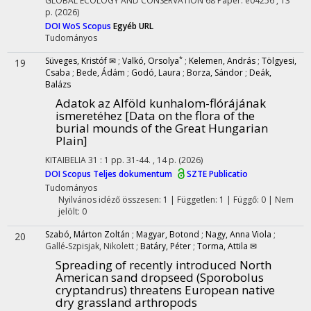
GLOBAL ECOLOGY AND CONSERVATION
68
Paper: e04256 , 13
p.
(2026)
DOI
WoS
Scopus
Egyéb URL
Tudományos
*
Süveges, Kristóf ✉
;
Valkó, Orsolya
;
Kelemen, András
;
Tölgyesi,
19
Csaba
;
Bede, Ádám
;
Godó, Laura
;
Borza, Sándor
;
Deák,
Balázs
Adatok az Alföld kunhalom-flórájának
ismeretéhez [Data on the flora of the
burial mounds of the Great Hungarian
Plain]
KITAIBELIA
31
:
1
pp. 31-44. , 14 p.
(2026)
DOI
Scopus
Teljes dokumentum
SZTE Publicatio
Tudományos
Nyilvános idéző összesen: 1
| Független: 1 | Függő: 0 | Nem
jelölt: 0
Szabó, Márton Zoltán
;
Magyar, Botond
;
Nagy, Anna Viola
;
20
Gallé‐Szpisjak, Nikolett
;
Batáry, Péter
;
Torma, Attila ✉
Spreading of recently introduced North
American sand dropseed (Sporobolus
cryptandrus) threatens European native
dry grassland arthropods