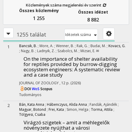
Közlemények száma megjelenési év szerint
Összes közlemény
Összes idézet
1 255
8 882
1255 találat
Idézetek száma
Bancsik, B.
;
More, A.
;
Wenner, B.
;
Rak, G.
;
Budai, M.
;
Kovacs, G.
1
;
Nagy, B.
;
Ladnyik, Z.
;
Szabolcs, M.
;
Mizsei, E. ✉
On the importance of shelter availability
for reptiles provided by burrow-digging
ecosystem engineers: A systematic review
and a case study
JOURNAL OF ZOOLOGY
, 12 p.
(2026)
DOI
WoS
Scopus
Tudományos
Bán, Kata Anna
;
Hábenczyus, Alida Anna
;
Fandák, Ajándék
;
2
Magyar, Botond
;
Frei, Kata
;
Simon, Helga
;
Torma, Attila
;
Tölgyesi, Csaba
Virágzó szigetek – amit a méhlegelők
növényzete nyújthat a városi