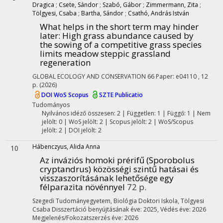
Dragica
;
Csete, Sándor
;
Szabó, Gábor
;
Zimmermann, Zita
;
Tölgyesi, Csaba
;
Bartha, Sándor
;
Csathó, András István
What helps in the short term may hinder
later: High grass abundance caused by
the sowing of a competitive grass species
limits meadow steppic grassland
regeneration
GLOBAL ECOLOGY AND CONSERVATION
66
Paper: e04110 , 12
p.
(2026)
DOI
WoS
Scopus
SZTE Publicatio
Tudományos
Nyilvános idéző összesen: 2
| Független: 1 | Függő: 1 | Nem
jelölt: 0 | WoS jelölt: 2 | Scopus jelölt: 2 | WoS/Scopus
jelölt: 2 | DOI jelölt: 2
Hábenczyus, Alida Anna
10
Az inváziós homoki prérifű (Sporobolus
cryptandrus) közösségi szintű hatásai és
visszaszorításának lehetősége egy
félparazita növénnyel
72 p.
Szegedi Tudományegyetem
,
Biológia Doktori Iskola,
Tölgyesi
Csaba
Disszertáció benyújtásának éve: 2025,
Védés éve: 2026
Megjelenés/Fokozatszerzés éve: 2026