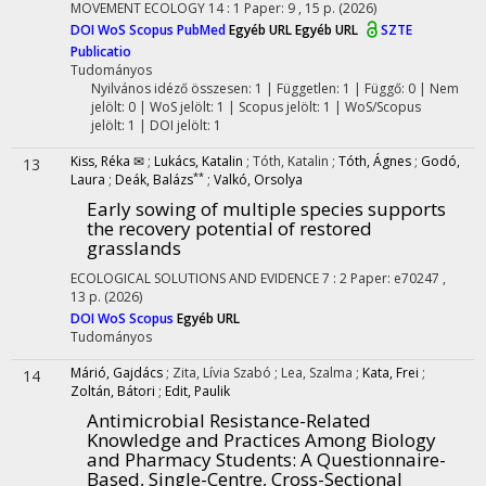
MOVEMENT ECOLOGY
14
:
1
Paper: 9 , 15 p.
(2026)
DOI
WoS
Scopus
PubMed
Egyéb URL
Egyéb URL
SZTE
Publicatio
Tudományos
Nyilvános idéző összesen: 1
| Független: 1 | Függő: 0 | Nem
jelölt: 0 | WoS jelölt: 1 | Scopus jelölt: 1 | WoS/Scopus
jelölt: 1 | DOI jelölt: 1
Kiss, Réka ✉
;
Lukács, Katalin
;
Tóth, Katalin
;
Tóth, Ágnes
;
Godó,
13
**
Laura
;
Deák, Balázs
;
Valkó, Orsolya
Early sowing of multiple species supports
the recovery potential of restored
grasslands
ECOLOGICAL SOLUTIONS AND EVIDENCE
7
:
2
Paper: e70247 ,
13 p.
(2026)
DOI
WoS
Scopus
Egyéb URL
Tudományos
Márió, Gajdács
;
Zita, Lívia Szabó
;
Lea, Szalma
;
Kata, Frei
;
14
Zoltán, Bátori
;
Edit, Paulik
Antimicrobial Resistance-Related
Knowledge and Practices Among Biology
and Pharmacy Students: A Questionnaire-
Based, Single-Centre, Cross-Sectional