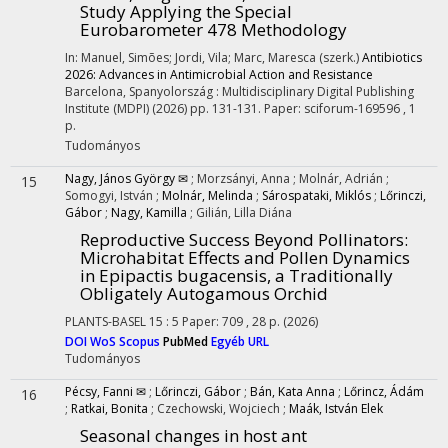
Study Applying the Special
Eurobarometer 478 Methodology
In: Manuel, Simões; Jordi, Vila; Marc, Maresca (szerk.)
Antibiotics
2026: Advances in Antimicrobial Action and Resistance
Barcelona, Spanyolország :
Multidisciplinary Digital Publishing
Institute (MDPI)
(2026)
pp. 131-131. Paper: sciforum-169596 , 1
p.
Tudományos
Nagy, János György ✉
;
Morzsányi, Anna
;
Molnár, Adrián
;
15
Somogyi, István
;
Molnár, Melinda
;
Sárospataki, Miklós
;
Lőrinczi,
Gábor
;
Nagy, Kamilla
;
Gilián, Lilla Diána
Reproductive Success Beyond Pollinators:
Microhabitat Effects and Pollen Dynamics
in Epipactis bugacensis, a Traditionally
Obligately Autogamous Orchid
PLANTS-BASEL
15
:
5
Paper: 709 , 28 p.
(2026)
DOI
WoS
Scopus
PubMed
Egyéb URL
Tudományos
Pécsy, Fanni ✉
;
Lőrinczi, Gábor
;
Bán, Kata Anna
;
Lőrincz, Ádám
16
;
Ratkai, Bonita
;
Czechowski, Wojciech
;
Maák, István Elek
Seasonal changes in host ant