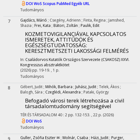
DOI
WoS
Scopus
PubMed
Egyéb URL
Tudományos
Gajdács, Márió
;
Csegény, Adrienn
;
Finta, Regina
;
Jamshed,
7
Shazia
;
Frei, Kata
;
Bátori, Zoltán
;
Paulik, Edit
KOZMETOVIGILANCIÁVAL KAPCSOLATOS
ISMERETEK, ATTITŰDÖK ÉS
EGÉSZSÉGTUDATOSSÁG:
KERESZTMETSZETI LAKOSSÁGI FELMÉRÉS
In:
Családorvos Kutatók Országos Szervezete (CSAKOSZ) XXVI.
Kongresszus absztraktkötet
(2026)
pp. 19-19. , 1 p.
Tudományos
Gébert, Judit
;
Mihók, Barbara
;
Juhász, Judit
;
Telek, Ákos
;
8
Balogh, Sára
;
Czeglédi, Alexandra
;
Pataki, György
Befogadó városi terek létrehozása a civil
társadalomtudomány segítségével
TÉR ÉS TÁRSADALOM
40
:
2
pp. 132-153. , 22 p.
(2026)
DOI
WoS
Tudományos
Guller, Zsófia Eszter ✉
;
Molnár, Csaba
;
Házi, Judit
;
Purger,
9