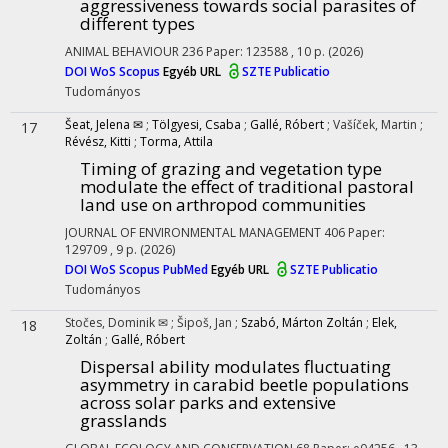
aggressiveness towards social parasites of
different types
ANIMAL BEHAVIOUR
236
Paper: 123588 , 10 p.
(2026)
DOI
WoS
Scopus
Egyéb URL
SZTE Publicatio
Tudományos
Šeat, Jelena ✉
;
Tölgyesi, Csaba
;
Gallé, Róbert
;
Vašíček, Martin
;
17
Révész, Kitti
;
Torma, Attila
Timing of grazing and vegetation type
modulate the effect of traditional pastoral
land use on arthropod communities
JOURNAL OF ENVIRONMENTAL MANAGEMENT
406
Paper:
129709 , 9 p.
(2026)
DOI
WoS
Scopus
PubMed
Egyéb URL
SZTE Publicatio
Tudományos
Stočes, Dominik ✉
;
Šipoš, Jan
;
Szabó, Márton Zoltán
;
Elek,
18
Zoltán
;
Gallé, Róbert
Dispersal ability modulates fluctuating
asymmetry in carabid beetle populations
across solar parks and extensive
grasslands