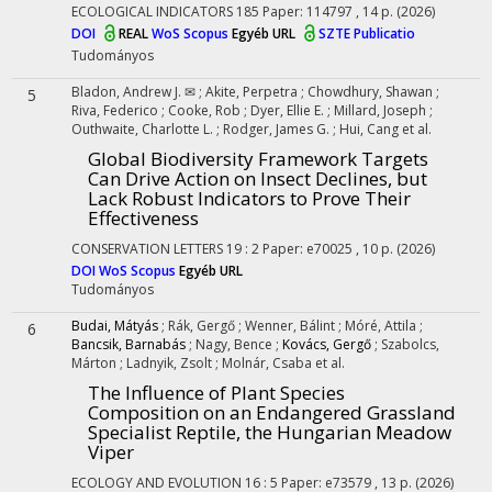
ECOLOGICAL INDICATORS
185
Paper: 114797 , 14 p.
(2026)
DOI
REAL
WoS
Scopus
Egyéb URL
SZTE Publicatio
Tudományos
Bladon, Andrew J. ✉
;
Akite, Perpetra
;
Chowdhury, Shawan
;
5
Riva, Federico
;
Cooke, Rob
;
Dyer, Ellie E.
;
Millard, Joseph
;
Outhwaite, Charlotte L.
;
Rodger, James G.
;
Hui, Cang
et al.
Global Biodiversity Framework Targets
Can Drive Action on Insect Declines, but
Lack Robust Indicators to Prove Their
Effectiveness
CONSERVATION LETTERS
19
:
2
Paper: e70025 , 10 p.
(2026)
DOI
WoS
Scopus
Egyéb URL
Tudományos
Budai, Mátyás
;
Rák, Gergő
;
Wenner, Bálint
;
Móré, Attila
;
6
Bancsik, Barnabás
;
Nagy, Bence
;
Kovács, Gergő
;
Szabolcs,
Márton
;
Ladnyik, Zsolt
;
Molnár, Csaba
et al.
The Influence of Plant Species
Composition on an Endangered Grassland
Specialist Reptile, the Hungarian Meadow
Viper
ECOLOGY AND EVOLUTION
16
:
5
Paper: e73579 , 13 p.
(2026)