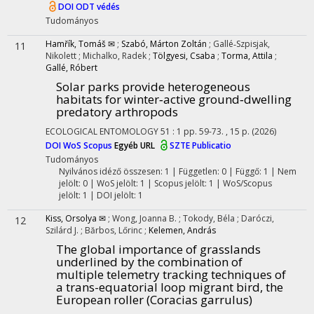
DOI
ODT védés
Tudományos
Hamřík, Tomáš ✉
;
Szabó, Márton Zoltán
;
Gallé‐Szpisjak,
11
Nikolett
;
Michalko, Radek
;
Tölgyesi, Csaba
;
Torma, Attila
;
Gallé, Róbert
Solar parks provide heterogeneous
habitats for winter‐active ground‐dwelling
predatory arthropods
ECOLOGICAL ENTOMOLOGY
51
:
1
pp. 59-73. , 15 p.
(2026)
DOI
WoS
Scopus
Egyéb URL
SZTE Publicatio
Tudományos
Nyilvános idéző összesen: 1
| Független: 0 | Függő: 1 | Nem
jelölt: 0 | WoS jelölt: 1 | Scopus jelölt: 1 | WoS/Scopus
jelölt: 1 | DOI jelölt: 1
Kiss, Orsolya ✉
;
Wong, Joanna B.
;
Tokody, Béla
;
Daróczi,
12
Szilárd J.
;
Bărbos, Lőrinc
;
Kelemen, András
The global importance of grasslands
underlined by the combination of
multiple telemetry tracking techniques of
a trans-equatorial loop migrant bird, the
European roller (Coracias garrulus)