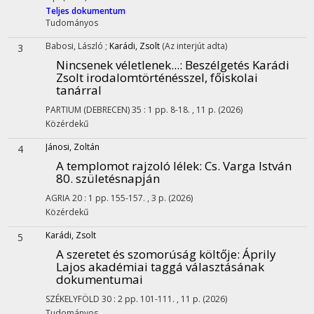
Teljes dokumentum
Tudományos
Babosi, László
;
Karádi, Zsolt
(Az interjút adta)
3
Nincsenek véletlenek...
: Beszélgetés Karádi
Zsolt irodalomtörténésszel, főiskolai
tanárral
PARTIUM (DEBRECEN)
35
:
1
pp. 8-18. , 11 p.
(2026)
Közérdekű
Jánosi, Zoltán
4
A templomot rajzoló lélek
: Cs. Varga István
80. születésnapján
AGRIA
20
:
1
pp. 155-157. , 3 p.
(2026)
Közérdekű
Karádi, Zsolt
5
A szeretet és szomorúság költője
: Áprily
Lajos akadémiai taggá választásának
dokumentumai
SZÉKELYFÖLD
30
:
2
pp. 101-111. , 11 p.
(2026)
Tudományos