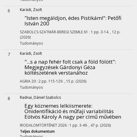
Karádi, Zsolt
6
"Isten megáldjon, édes Pistikám!"
: Petőfi
István 200
SZABOLCS-SZATMÁR-BEREGI SZEMLE
61
:
1
pp. 3-14. , 12 p.
(2026)
Tudományos
Karádi, Zsolt
7
"...s a nap fehér folt csak a föld fölött"
:
Megjegyzések Gárdonyi Géza
költészetének verstanához
AGRIA
20
:
2
pp. 115-129. , 15 p.
(2026)
Tudományos
Radnai, Dániel Szabolcs
8
Egy köznemes lelkiismerete
:
Önidentifikáció és műfaji variabilitás
Eötvös Károly A nagy per című művében
IRODALOMTÖRTÉNET
2026
:
1
pp. 3-49. , 47 p.
(2026)
Teljes dokumentum
Tudományos