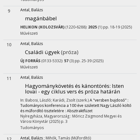
Antal, Balázs
9
magánbábel
HELIKON (KOLOZSVÁR)
(1220-6288):
2025
(1) pp. 18-19 (2025)
Művészeti
Antal, Balázs
10
Családi ügyek
(próza)
ÚJ FORRÁS
(0133-5332):
57
(3) pp. 25-39 (2025)
Művészeti
Antal, Balázs
11
Hagyománykövetés és kánontörés
: Isten
lovai - egy ciklus vers és próza határán
In: Babosi, László; Karádi, Zsolt (szerk.)
A "versben bujdosó" :
Tudományos konferencia a 100 éve született Nagy László költő
és műfordító tiszteletére : Absztraktfüzet
Nyíregyháza, Magyarország :
Móricz Zsigmond Megyei és
Városi Könyvtár
(2025)
p. 3
Tudományos
Antal, Balázs
;
Mihók, Tamás
(Műfordító)
12