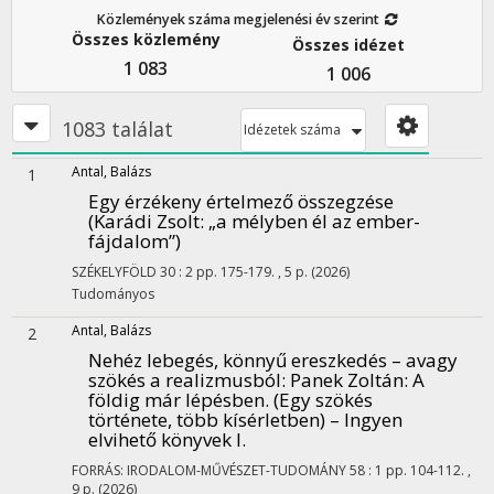
Közlemények száma megjelenési év szerint
Összes közlemény
Összes idézet
1 083
1 006
1083 találat
Idézetek száma
Antal, Balázs
1
Egy érzékeny értelmező összegzése
(Karádi Zsolt: „a mélyben él az ember-
fájdalom”)
SZÉKELYFÖLD
30
:
2
pp. 175-179. , 5 p.
(2026)
Tudományos
Antal, Balázs
2
Nehéz lebegés, könnyű ereszkedés – avagy
szökés a realizmusból
: Panek Zoltán: A
földig már lépésben. (Egy szökés
története, több kísérletben) – Ingyen
elvihető könyvek I.
FORRÁS: IRODALOM-MŰVÉSZET-TUDOMÁNY
58
:
1
pp. 104-112. ,
9 p.
(2026)