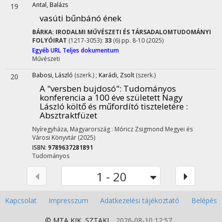
Antal, Balázs
19
vasúti bűnbánó ének
BÁRKA: IRODALMI MŰVÉSZETI ÉS TÁRSADALOMTUDOMÁNYI
FOLYÓIRAT
(1217-3053):
33
(6) pp. 8-10 (2025)
Egyéb URL
Teljes dokumentum
Művészeti
Babosi, László
(szerk.)
;
Karádi, Zsolt
(szerk.)
20
A "versben bujdosó"
: Tudományos
konferencia a 100 éve született Nagy
László költő és műfordító tiszteletére :
Absztraktfüzet
Nyíregyháza, Magyarország :
Móricz Zsigmond Megyei és
Városi Könyvtár
(2025)
ISBN:
9789637281891
Tudományos
1 - 20
Kapcsolat
Impresszum
Adatkezelési tájékoztató
Belépés
© MTA
KIK
,
SZTAKI
2026-08-10 12:57