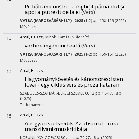
Pe bătrânii noștri i-a înghițit pământul și
apoi a putrezit de la ei
(Vers)
VATRA (MAROSVÁSÁRHELY)
:
2025
(1-2) pp. 158-159 (2025)
Művészeti
Antal, Balázs
;
Mihók, Tamás
(Műfordító)
13
vorbire îngenuncheată
(Vers)
VATRA (MAROSVÁSÁRHELY)
:
2025
(1-2) pp. 159-161 (2025)
Művészeti
Antal, Balázs
14
Hagyománykövetés és kánontörés
: Isten
lovai - egy ciklus vers és próza határán
SZABOLCS-SZATMÁR-BEREGI SZEMLE
60
:
2
pp. 10-17. , 8 p.
(2025)
Tudományos
Antal, Balázs
15
Ahogyan szétszedik
: Az abszurd próza
transzilvanizmuskritikája
KORUNK (KOLOZSVÁR)
36
:
11
pp. 70-77. , 8 p.
(2025)