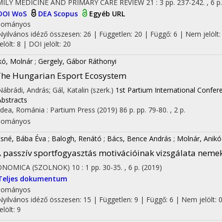
MILY MEDICINE AND PRIMARY CARE REVIEW
21
:
3
pp. 237-242. , 6 p
DOI
WoS
DEA
Scopus
Egyéb URL
dományos
Nyilvános idéző összesen: 26
| Független: 20 | Függő: 6 | Nem jelölt:
jelölt: 8 | DOI jelölt: 20
kó, Molnár
;
Gergely, Gábor Ráthonyi
he Hungarian Esport Ecosystem
 Nábrádi, András; Gál, Katalin (szerk.)
1st Partium International Confe
Abstracts
dea, Románia :
Partium Press
(2019)
86 p.
pp. 79-80. , 2 p.
dományos
sné, Bába Éva
;
Balogh, Renátó
;
Bács, Bence András
;
Molnár, Anikó
 passzív sportfogyasztás motivációinak vizsgálata neme
on
ONOMICA (SZOLNOK)
10
:
1
pp. 30-35. , 6 p.
(2019)
Teljes dokumentum
dományos
Nyilvános idéző összesen: 15
| Független: 9 | Függő: 6 | Nem jelölt: 0
jelölt: 9