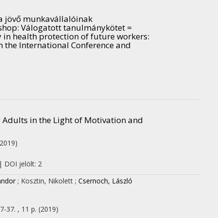
e a jövő munkavállalóinak
shop: Válogatott tanulmánykötet =
in health protection of future workers:
 the International Conference and
Adults in the Light of Motivation and
(2019)
 DOI jelölt: 2
ándor
;
Kosztin, Nikolett
;
Csernoch, László
7-37. , 11 p.
(2019)