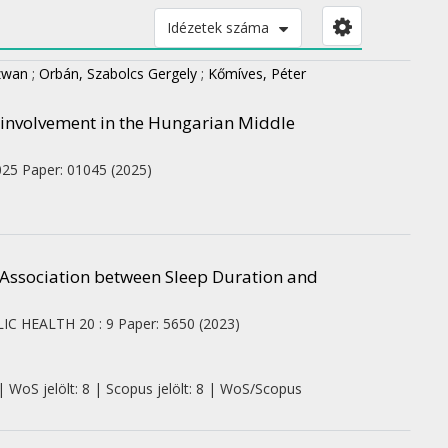
Idézetek száma
zwan
;
Orbán, Szabolcs Gergely
;
Kőmíves, Péter
 involvement in the Hungarian Middle
025
Paper: 01045
(2025)
Association between Sleep Duration and
IC HEALTH
20
:
9
Paper: 5650
(2023)
| WoS jelölt: 8 | Scopus jelölt: 8 | WoS/Scopus