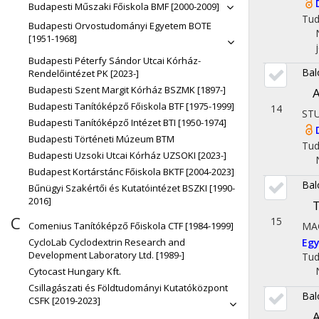
Budapesti Műszaki Főiskola BMF [2000-2009]
Tu
Budapesti Orvostudományi Egyetem BOTE
[1951-1968]
Budapesti Péterfy Sándor Utcai Kórház-
Bal
Rendelőintézet PK [2023-]
Budapesti Szent Margit Kórház BSZMK [1897-]
A
Budapesti Tanítóképző Főiskola BTF [1975-1999]
14
ST
Budapesti Tanítóképző Intézet BTI [1950-1974]
Budapesti Történeti Múzeum BTM
Tu
Budapesti Uzsoki Utcai Kórház UZSOKI [2023-]
Budapest Kortárstánc Főiskola BKTF [2004-2023]
Bal
Bűnügyi Szakértői és Kutatóintézet BSZKI [1990-
2016]
T
C
15
MA
Comenius Tanítóképző Főiskola CTF [1984-1999]
Egy
CycloLab Cyclodextrin Research and
Development Laboratory Ltd. [1989-]
Tu
Cytocast Hungary Kft.
Csillagászati és Földtudományi Kutatóközpont
Bal
CSFK [2019-2023]
A