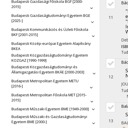
Budapesti Gazdasági Főiskola BGF [2000-
Bác
2015]
"
Budapesti Gazdaságtudományi Egyetem BGE
11
[2025-]
"
I
Budapesti Kommunikációs és Üzleti Főiskola
BKF [2001-2015]
Deb
Budapesti Közép-európai Egyetem Alapítvány
ISB
BKEA
Tu
Budapesti Közgazdaságtudományi Egyetem
KOZGAZ [1990-1999]
Bác
Budapesti Közgazdaságtudományi és
S
Államigazgatási Egyetem BKÁE [2000-2003]
N
12
Budapesti Metropolitan Egyetem METU
JO
[2016-]
Tu
Budapesti Metropolitan Főiskola MET [2015-
2015]
Bala
Budapesti Műszaki Egyetem BME [1949-2000]
S
Budapesti Műszaki és Gazdaságtudományi
13
Egyetem BME [2000-]
BAL