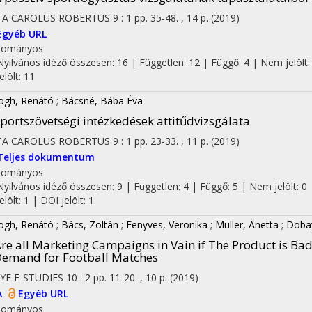
TA CAROLUS ROBERTUS
9
:
1
pp. 35-48. , 14 p.
(2019)
Egyéb URL
dományos
Nyilvános idéző összesen: 16
| Független: 12 | Függő: 4 | Nem jelölt: 
jelölt: 11
ogh, Renátó
;
Bácsné, Bába Éva
portszövetségi intézkedések attitűdvizsgálata
TA CAROLUS ROBERTUS
9
:
1
pp. 23-33. , 11 p.
(2019)
Teljes dokumentum
dományos
Nyilvános idéző összesen: 9
| Független: 4 | Függő: 5 | Nem jelölt: 0 
jelölt: 1 | DOI jelölt: 1
ogh, Renátó
;
Bács, Zoltán
;
Fenyves, Veronika
;
Müller, Anetta
;
Doba
re all Marketing Campaigns in Vain if The Product is Bad
emand for Football Matches
YE E-STUDIES
10
:
2
pp. 11-20. , 10 p.
(2019)
A
Egyéb URL
dományos