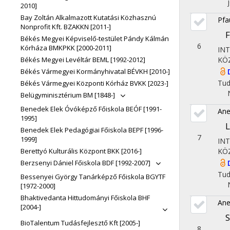
2010]
Bay Zoltán Alkalmazott Kutatási Közhasznú
Pfa
Nonprofit Kft. BZAKKN [2011-]
F
Békés Megyei Képviselő-testület Pándy Kálmán
6
Kórháza BMKPKK [2000-2011]
IN
Békés Megyei Levéltár BEML [1992-2012]
KÖ
Békés Vármegyei Kormányhivatal BÉVKH [2010-]
Tu
Békés Vármegyei Központi Kórház BVKK [2023-]
Belügyminisztérium BM [1848-]
Benedek Elek Óvóképző Főiskola BEÓF [1991-
Ane
1995]
L
Benedek Elek Pedagógiai Főiskola BEPF [1996-
7
1999]
IN
KÖ
Berettyó Kulturális Központ BKK [2016-]
Berzsenyi Dániel Főiskola BDF [1992-2007]
Tu
Bessenyei György Tanárképző Főiskola BGYTF
[1972-2000]
Bhaktivedanta Hittudományi Főiskola BHF
Ane
[2004-]
S
BioTalentum Tudásfejlesztő Kft [2005-]
8