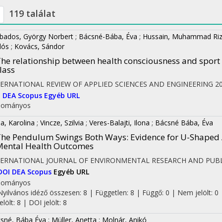
119 találat
bados, György Norbert
;
Bácsné-Bába, Éva
;
Hussain, Muhammad Ri
lós
;
Kovács, Sándor
he relationship between health consciousness and sport
lass
TERNATIONAL REVIEW OF APPLIED SCIENCES AND ENGINEERING
2
I
DEA
Scopus
Egyéb URL
dományos
a, Karolina
;
Vincze, Szilvia
;
Veres-Balajti, Ilona
;
Bácsné Bába, Éva
he Pendulum Swings Both Ways: Evidence for U-Shaped 
ental Health Outcomes
TERNATIONAL JOURNAL OF ENVIRONMENTAL RESEARCH AND PUBL
DOI
DEA
Scopus
Egyéb URL
dományos
Nyilvános idéző összesen: 8
| Független: 8 | Függő: 0 | Nem jelölt: 0 
jelölt: 8 | DOI jelölt: 8
sné, Bába Éva
;
Müller, Anetta
;
Molnár, Anikó