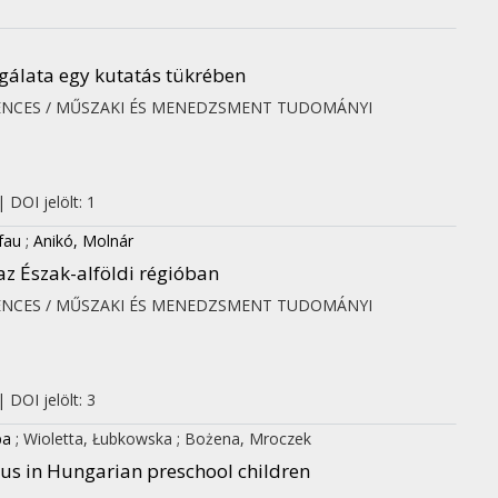
sgálata egy kutatás tükrében
ENCES / MŰSZAKI ÉS MENEDZSMENT TUDOMÁNYI
 DOI jelölt: 1
fau
;
Anikó, Molnár
az Észak-alföldi régióban
ENCES / MŰSZAKI ÉS MENEDZSMENT TUDOMÁNYI
 DOI jelölt: 3
ba
;
Wioletta, Łubkowska
;
Bożena, Mroczek
tus in Hungarian preschool children