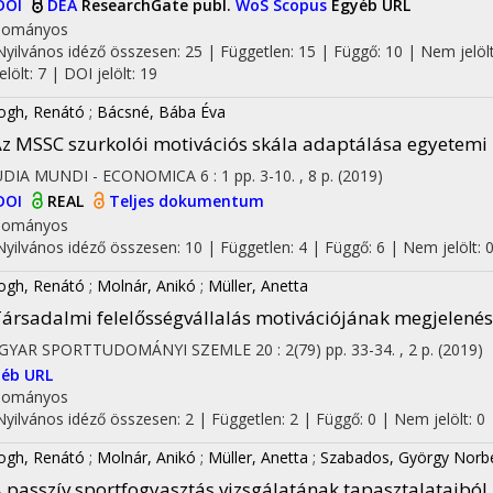
DOI
DEA
ResearchGate publ.
WoS
Scopus
Egyéb URL
dományos
Nyilvános idéző összesen: 25
| Független: 15 | Függő: 10 | Nem jelölt
jelölt: 7 | DOI jelölt: 19
ogh, Renátó
;
Bácsné, Bába Éva
z MSSC szurkolói motivációs skála adaptálása egyetemi
UDIA MUNDI - ECONOMICA
6
:
1
pp. 3-10. , 8 p.
(2019)
DOI
REAL
Teljes dokumentum
dományos
Nyilvános idéző összesen: 10
| Független: 4 | Függő: 6 | Nem jelölt: 0 
ogh, Renátó
;
Molnár, Anikó
;
Müller, Anetta
ársadalmi felelősségvállalás motivációjának megjelené
GYAR SPORTTUDOMÁNYI SZEMLE
20
:
2(79)
pp. 33-34. , 2 p.
(2019)
éb URL
dományos
Nyilvános idéző összesen: 2
| Független: 2 | Függő: 0 | Nem jelölt: 0 |
ogh, Renátó
;
Molnár, Anikó
;
Müller, Anetta
;
Szabados, György Norb
 passzív sportfogyasztás vizsgálatának tapasztalataiból