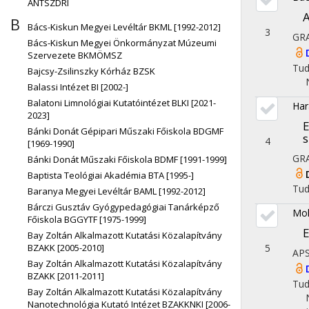
ÁNTSZDRI
A
B
Bács-Kiskun Megyei Levéltár BKML [1992-2012]
3
GR
Bács-Kiskun Megyei Önkormányzat Múzeumi
Szervezete BKMÖMSZ
Tu
Bajcsy-Zsilinszky Kórház BZSK
Balassi Intézet BI [2002-]
Balatoni Limnológiai Kutatóintézet BLKI [2021-
Har
2023]
E
Bánki Donát Gépipari Műszaki Főiskola BDGMF
s
4
[1969-1990]
GR
Bánki Donát Műszaki Főiskola BDMF [1991-1999]
Baptista Teológiai Akadémia BTA [1995-]
Tu
Baranya Megyei Levéltár BAML [1992-2012]
Bárczi Gusztáv Gyógypedagógiai Tanárképző
Mol
Főiskola BGGYTF [1975-1999]
E
Bay Zoltán Alkalmazott Kutatási Közalapítvány
BZAKK [2005-2010]
5
AP
Bay Zoltán Alkalmazott Kutatási Közalapítvány
BZAKK [2011-2011]
Tu
Bay Zoltán Alkalmazott Kutatási Közalapítvány
Nanotechnológia Kutató Intézet BZAKKNKI [2006-