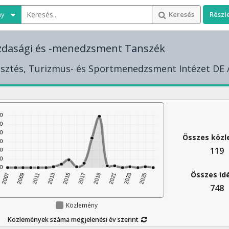
ny
Keresés
Részl
zdasági és -menedzsment Tanszék
esztés, Turizmus- és Sportmenedzsment Intézet DE 
Összes köz
119
Összes id
748
Közlemény
Közlemények száma megjelenési év szerint