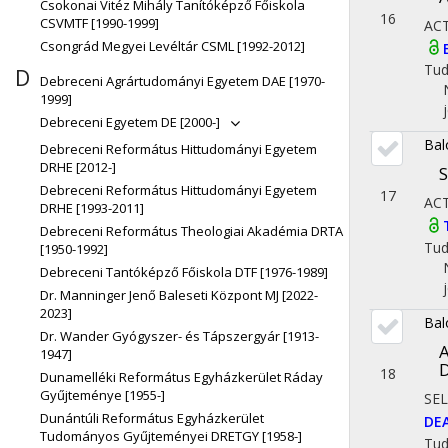
Csokonai Vitéz Mihály Tanítóképző Főiskola
16
CSVMTF [1990-1999]
AC
Csongrád Megyei Levéltár CSML [1992-2012]
Tu
D
Debreceni Agrártudományi Egyetem DAE [1970-
1999]
Debreceni Egyetem DE [2000-]
Bal
Debreceni Református Hittudományi Egyetem
DRHE [2012-]
S
Debreceni Református Hittudományi Egyetem
17
AC
DRHE [1993-2011]
Debreceni Református Theologiai Akadémia DRTA
Tu
[1950-1992]
Debreceni Tantóképző Főiskola DTF [1976-1989]
Dr. Manninger Jenő Baleseti Központ MJ [2022-
2023]
Bal
Dr. Wander Gyógyszer- és Tápszergyár [1913-
A
1947]
D
18
Dunamelléki Református Egyházkerület Ráday
Gyűjteménye [1955-]
SEL
Dunántúli Református Egyházkerület
DE
Tudományos Gyűjteményei DRETGY [1958-]
Tu