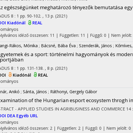
z egészségünket meghatározó tényezők bemutatása egy 
ADUS
8
:
1
pp. 90-102. , 13 p.
(2021)
DOI
Kiadónál
REAL
dományos
Nyilvános idéző összesen: 11
| Független: 11 | Függő: 0 | Nem jelölt: 
angi-Rákos, Mónika
;
Bácsné, Bába Éva
;
Szenderák, János
;
Kőmíves,
gyetemek és a sport
: történelmi hagyományok és modern
portjában
ADUS
8
:
1
pp. 131-138. , 8 p.
(2021)
DOI
Kiadónál
REAL
dományos
nár, Anikó
;
Sánta, János
;
Ráthonyi, Gergely Gábor
xamination of the Hungarian esport ecosystem throgh i
STRACT - APPLIED STUDIES IN AGRIBUSINESS AND COMMERCE
14
DOI
DEA
Egyéb URL
dományos
Nyilvános idéző összesen: 2
| Független: 2 | Függő: 0 | Nem jelölt: 0 