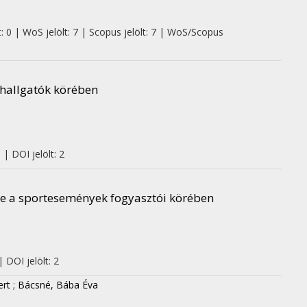
: 0 | WoS jelölt: 7 | Scopus jelölt: 7 | WoS/Scopus
 hallgatók körében
| DOI jelölt: 2
se a sportesemények fogyasztói körében
 DOI jelölt: 2
ert
;
Bácsné, Bába Éva