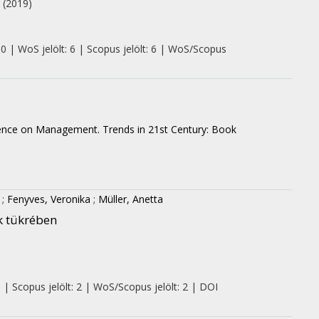
.
(2019)
 0 | WoS jelölt: 6 | Scopus jelölt: 6 | WoS/Scopus
rence on Management. Trends in 21st Century: Book
;
Fenyves, Veronika
;
Müller, Anetta
k tükrében
 | Scopus jelölt: 2 | WoS/Scopus jelölt: 2 | DOI