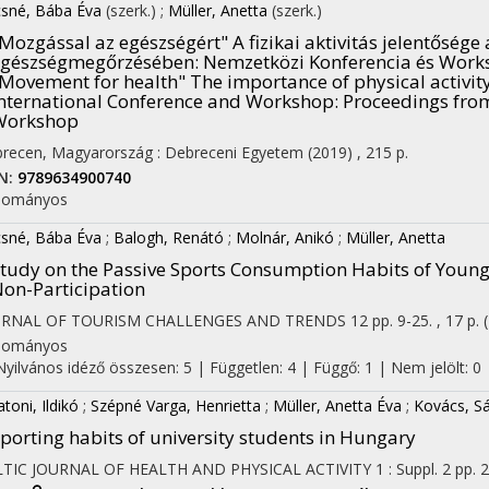
sné, Bába Éva
(szerk.)
;
Müller, Anetta
(szerk.)
Mozgással az egészségért" A fizikai aktivitás jelentőség
egészségmegőrzésében
: Nemzetközi Konferencia és Work
Movement for health" The importance of physical activity 
nternational Conference and Workshop: Proceedings from
Workshop
recen, Magyarország :
Debreceni Egyetem
(2019)
,
215 p.
N:
9789634900740
dományos
sné, Bába Éva
;
Balogh, Renátó
;
Molnár, Anikó
;
Müller, Anetta
tudy on the Passive Sports Consumption Habits of Young 
on-Participation
URNAL OF TOURISM CHALLENGES AND TRENDS
12
pp. 9-25. , 17 p.
dományos
Nyilvános idéző összesen: 5
| Független: 4 | Függő: 1 | Nem jelölt: 0 |
toni, Ildikó
;
Szépné Varga, Henrietta
;
Müller, Anetta Éva
;
Kovács, S
porting habits of university students in Hungary
TIC JOURNAL OF HEALTH AND PHYSICAL ACTIVITY
1
:
Suppl. 2
pp. 2