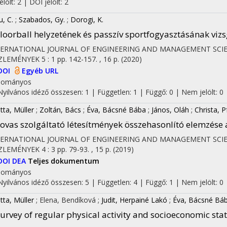
jelölt: 2 | DOI jelölt: 2
u, C.
;
Szabados, Gy.
;
Dorogi, K.
loorball helyzetének és passzív sportfogyasztásának viz
TERNATIONAL JOURNAL OF ENGINEERING AND MANAGEMENT SCI
ZLEMÉNYEK
5
:
1
pp. 142-157. , 16 p.
(2020)
DOI
Egyéb URL
dományos
Nyilvános idéző összesen: 1
| Független: 1 | Függő: 0 | Nem jelölt: 0 |
tta, Müller
;
Zoltán, Bács
;
Éva, Bácsné Bába
;
János, Oláh
;
Christa, P
ovas szolgáltató létesítmények összehasonlító elemzése 
TERNATIONAL JOURNAL OF ENGINEERING AND MANAGEMENT SCI
ZLEMÉNYEK
4
:
3
pp. 79-93. , 15 p.
(2019)
DOI
DEA
Teljes dokumentum
dományos
Nyilvános idéző összesen: 5
| Független: 4 | Függő: 1 | Nem jelölt: 0 |
tta, Müller
;
Elena, Bendíková
;
Judit, Herpainé Lakó
;
Éva, Bácsné Bá
urvey of regular physical activity and socioeconomic sta