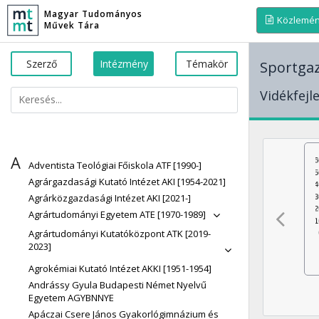
Magyar Tudományos
Közlemé
Művek Tára
Szerző
Intézmény
Témakör
Sportga
Vidékfejl
A
Adventista Teológiai Főiskola ATF [1990-]
Agrárgazdasági Kutató Intézet AKI [1954-2021]
Agrárközgazdasági Intézet AKI [2021-]
Agrártudományi Egyetem ATE [1970-1989]
Agrártudományi Kutatóközpont ATK [2019-
2023]
Agrokémiai Kutató Intézet AKKI [1951-1954]
Andrássy Gyula Budapesti Német Nyelvű
Egyetem AGYBNNYE
Apáczai Csere János Gyakorlógimnázium és