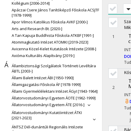
Kollégium [2006-2014]
Apáczai Csere János Tanítóképző Főiskola ACSJTF
[1978-1999]
Sza
Apor Vilmos Katolikus Főiskola AVKF [2000-]
Mik
Arts and Research Bt. [2020-]
T
A Tan Kapuja Buddhista Főiskola ATKBF [1991-]
1
c
Atommagkutató Intézet ATOMKI [2019-2023]
Avicenna Közel-Kelet Kutatások Intézete [2008-]
IN
Axióma Kulturális Alapítvány [2019-]
DO
Tu
Á
Állambiztonsági Szolgálatok Történeti Levéltára
ÁBTL [2003-]
Kós
Állami Balett Intézet ÁBI [1950-1990]
T
Államigazgatási Főiskola ÁF [1978-1999]
M
2
Állami Gyermeklélektani Intézet ÁGyI [1943-1964]
IN
Állatorvostudományi Egyetem ÁOTE [1962-1999]
Állatorvostudományi Egyetem ÁTE [2016-]
Tu
Állatorvostudományi Kutatóintézet ÁTKI
[2021-2023]
ÁNTSZ Dél-dunántúli Regionális Intézete
Bác