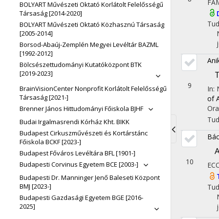
FA
BOLYART Művészeti Oktató Korlátolt Felelősségű
Társaság [2014-2020]
Tu
BOLYART Művészeti Oktató Közhasznú Társaság
[2005-2014]
Borsod-Abaúj-Zemplén Megyei Levéltár BAZML
[1992-2012]
Ani
Bölcsészettudományi Kutatóközpont BTK
[2019-2023]
T
9
BrainVisionCenter Nonprofit Korlátolt Felelősségű
In:
Társaság [2021-]
of 
Ora
Brenner János Hittudományi Főiskola BJHF
Tu
Budai Irgalmasrendi Kórház Kht. BIKK
Budapest Cirkuszművészeti és Kortárstánc
Bác
Toggle
Főiskola BCKF [2023-]
A
Budapest Főváros Levéltára BFL [1901-]
navigati
10
Budapesti Corvinus Egyetem BCE [2003-]
EC
Budapesti Dr. Manninger Jenő Baleseti Központ
BMJ [2023-]
Tu
Budapesti Gazdasági Egyetem BGE [2016-
2025]