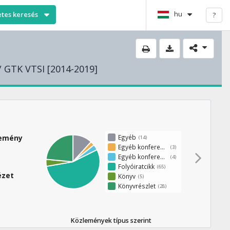
hu
etes keresés
?
/ GTK VTSI [2014-2019]
Egyéb
lemény
(14)
Egyéb konferenciakötet
(3)
Egyéb konferenciaközlemény
(4)
Folyóiratcikk
(65)
ézet
Könyv
(5)
Könyvrészlet
(28)
Közlemények típus szerint