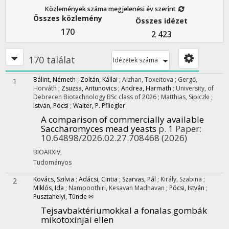
Közlemények száma megjelenési év szerint
Összes közlemény
Összes idézet
170
2 423
170 találat
Idézetek száma
Bálint, Németh
;
Zoltán, Kállai
;
Aizhan, Toxeitova
;
Gergő,
1
Horváth
;
Zsuzsa, Antunovics
;
Andrea, Harmath
;
University, of
Debrecen Biotechnology BSc class of 2026
;
Matthias, Sipiczki
;
István, Pócsi
;
Walter, P. Pfliegler
A comparison of commercially available
Saccharomyces mead yeasts
p. 1 Paper:
10.64898/2026.02.27.708468
(2026)
BIOARXIV
,
Tudományos
Kovács, Szilvia
;
Adácsi, Cintia
;
Szarvas, Pál
;
Király, Szabina
;
2
Miklós, Ida
;
Nampoothiri, Kesavan Madhavan
;
Pócsi, István
;
Pusztahelyi, Tünde ✉
Tejsavbaktériumokkal a fonalas gombák
mikotoxinjai ellen