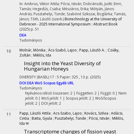
In: Ambrus, Viktor Attila; Pócsi, István; Dobránszki, Judit; Emri,
Tamás; Hegedűs, Csaba; Mészáros, Erika; Mótyán, János
András; Pusztahelyi, Tünde; Szabóné Szikszai, Boglárka; Tamás,
János; Tóth, László (szerk.)
Biotechnology at the University of
Debrecen - 2025 International Symposium : Abstract Book
(2025)
p. 51
DEA
Tudományos
Molnár, Mónika
;
Ács-Szabó, Lajos
;
Papp, László A.
;
Cziáky,
10
Zoltán
;
Miklós, Ida
Insight into the Yeast Diversity of
Hungarian Honeys
DIVERSITY (BASEL)
17
:
5
Paper: 325 , 13 p.
(2025)
DOI
DEA
WoS
Scopus
Egyéb URL
Tudományos
Nyilvános idéző összesen: 2
| Független: 2 | Függő: 0 | Nem
jelölt: 0 | WoS jelölt: 1 | Scopus jelölt: 2 | WoS/Scopus
jelölt: 2 | DOI jelölt: 2
Papp, László Attila
;
Acs-Szabo, Lajos
;
Kovács, Szilvia
;
Adácsi,
11
Cintia
;
Batta, Gyula
;
Pusztahelyi, Tünde
;
Pócsi, István
;
Miklós,
Ida ✉
Transcriptome changes of fission yeast