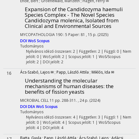
Ende, Bert
;
Groenewald, Marizeth
;
Hagen, Ferry ✉
Expansion of the Candidozyma haemuli
Species Complex - The Novel Species
Candidozyma molenica, Isolated from
Clinical and Environmental Sources
MYCOPATHOLOGIA
190
:
5
Paper: 81 , 15 p.
(2025)
DOI
WoS
Scopus
Tudományos
Nyilvános idéző összesen: 2
| Független: 2 | Függő: 0 | Nem
jelölt: 0 | WoS jelölt: 2 | Scopus jelölt: 1 | WoS/Scopus
jelölt: 2 | DOI jelölt: 2
Ács-Szabó, Lajos ✉
;
Papp, László Attila
;
Miklós, Ida ✉
16
Understanding the molecular
mechanisms of human diseases: the
benefits of fission yeasts
MICROBIAL CELL
11
pp. 288-311. , 24 p.
(2024)
DOI
DEA
WoS
Scopus
Tudományos
Nyilvános idéző összesen: 4
| Független: 3 | Függő: 1 | Nem
jelölt: 0 | WoS jelölt: 4 | Scopus jelölt: 1 | WoS/Scopus
jelölt: 4 | DOI jelölt: 4
Batta, Gyula
;
Papp, László Attila
;
Ács-Szabó, Lajos
;
Adácsi,
17