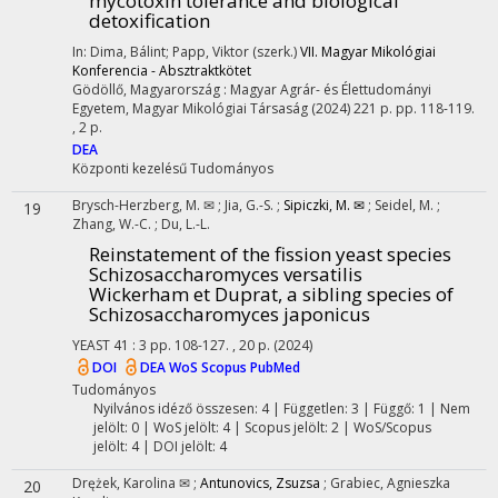
mycotoxin tolerance and biological
detoxification
In: Dima, Bálint; Papp, Viktor (szerk.)
VII. Magyar Mikológiai
Konferencia - Absztraktkötet
Gödöllő, Magyarország :
Magyar Agrár- és Élettudományi
Egyetem
,
Magyar Mikológiai Társaság
(2024)
221 p.
pp. 118-119.
, 2 p.
DEA
Központi kezelésű
Tudományos
Brysch-Herzberg, M. ✉
;
Jia, G.-S.
;
Sipiczki, M. ✉
;
Seidel, M.
;
19
Zhang, W.-C.
;
Du, L.-L.
Reinstatement of the fission yeast species
Schizosaccharomyces versatilis
Wickerham et Duprat, a sibling species of
Schizosaccharomyces japonicus
YEAST
41
:
3
pp. 108-127. , 20 p.
(2024)
DOI
DEA
WoS
Scopus
PubMed
Tudományos
Nyilvános idéző összesen: 4
| Független: 3 | Függő: 1 | Nem
jelölt: 0 | WoS jelölt: 4 | Scopus jelölt: 2 | WoS/Scopus
jelölt: 4 | DOI jelölt: 4
Drężek, Karolina ✉
;
Antunovics, Zsuzsa
;
Grabiec, Agnieszka
20