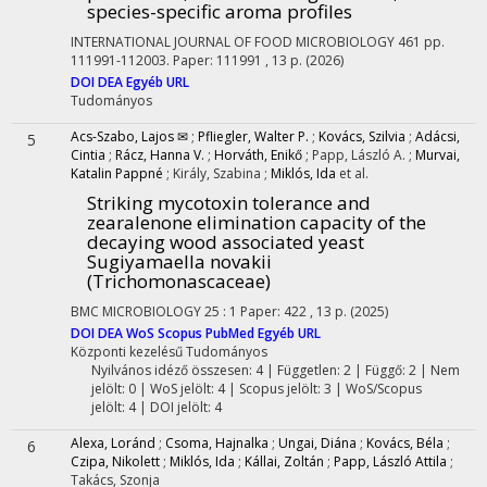
species-specific aroma profiles
INTERNATIONAL JOURNAL OF FOOD MICROBIOLOGY
461
pp.
111991-112003. Paper: 111991 , 13 p.
(2026)
DOI
DEA
Egyéb URL
Tudományos
Acs-Szabo, Lajos ✉
;
Pfliegler, Walter P.
;
Kovács, Szilvia
;
Adácsi,
5
Cintia
;
Rácz, Hanna V.
;
Horváth, Enikő
;
Papp, László A.
;
Murvai,
Katalin Pappné
;
Király, Szabina
;
Miklós, Ida
et al.
Striking mycotoxin tolerance and
zearalenone elimination capacity of the
decaying wood associated yeast
Sugiyamaella novakii
(Trichomonascaceae)
BMC MICROBIOLOGY
25
:
1
Paper: 422 , 13 p.
(2025)
DOI
DEA
WoS
Scopus
PubMed
Egyéb URL
Központi kezelésű
Tudományos
Nyilvános idéző összesen: 4
| Független: 2 | Függő: 2 | Nem
jelölt: 0 | WoS jelölt: 4 | Scopus jelölt: 3 | WoS/Scopus
jelölt: 4 | DOI jelölt: 4
Alexa, Loránd
;
Csoma, Hajnalka
;
Ungai, Diána
;
Kovács, Béla
;
6
Czipa, Nikolett
;
Miklós, Ida
;
Kállai, Zoltán
;
Papp, László Attila
;
Takács, Szonja