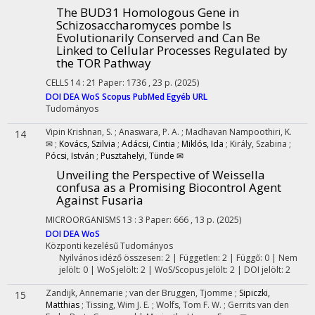
The BUD31 Homologous Gene in
Schizosaccharomyces pombe Is
Evolutionarily Conserved and Can Be
Linked to Cellular Processes Regulated by
the TOR Pathway
CELLS
14
:
21
Paper: 1736 , 23 p.
(2025)
DOI
DEA
WoS
Scopus
PubMed
Egyéb URL
Tudományos
Vipin Krishnan, S.
;
Anaswara, P. A.
;
Madhavan Nampoothiri, K.
14
✉
;
Kovács, Szilvia
;
Adácsi, Cintia
;
Miklós, Ida
;
Király, Szabina
;
Pócsi, István
;
Pusztahelyi, Tünde ✉
Unveiling the Perspective of Weissella
confusa as a Promising Biocontrol Agent
Against Fusaria
MICROORGANISMS
13
:
3
Paper: 666 , 13 p.
(2025)
DOI
DEA
WoS
Központi kezelésű
Tudományos
Nyilvános idéző összesen: 2
| Független: 2 | Függő: 0 | Nem
jelölt: 0 | WoS jelölt: 2 | WoS/Scopus jelölt: 2 | DOI jelölt: 2
Zandijk, Annemarie
;
van der Bruggen, Tjomme
;
Sipiczki,
15
Matthias
;
Tissing, Wim J. E.
;
Wolfs, Tom F. W.
;
Gerrits van den