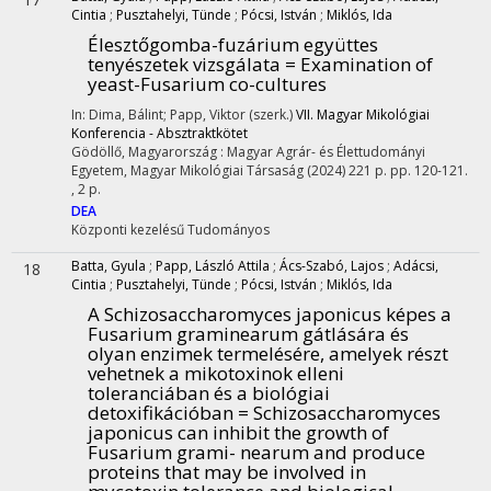
Cintia
;
Pusztahelyi, Tünde
;
Pócsi, István
;
Miklós, Ida
Élesztőgomba-fuzárium együttes
tenyészetek vizsgálata = Examination of
yeast-Fusarium co-cultures
In: Dima, Bálint; Papp, Viktor (szerk.)
VII. Magyar Mikológiai
Konferencia - Absztraktkötet
Gödöllő, Magyarország :
Magyar Agrár- és Élettudományi
Egyetem
,
Magyar Mikológiai Társaság
(2024)
221 p.
pp. 120-121.
, 2 p.
DEA
Központi kezelésű
Tudományos
Batta, Gyula
;
Papp, László Attila
;
Ács-Szabó, Lajos
;
Adácsi,
18
Cintia
;
Pusztahelyi, Tünde
;
Pócsi, István
;
Miklós, Ida
A Schizosaccharomyces japonicus képes a
Fusarium graminearum gátlására és
olyan enzimek termelésére, amelyek részt
vehetnek a mikotoxinok elleni
toleranciában és a biológiai
detoxifikációban = Schizosaccharomyces
japonicus can inhibit the growth of
Fusarium grami- nearum and produce
proteins that may be involved in