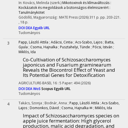
In: Kovács, Melinda (szerk.)
Mikotoxinok és klímaváltozás :
Kockázatok és megoldások a biztonságos élelmiszerért :
Tanulmánykötet
Gödöllő, Magyarország :
MATE Press
(2026)
311 p.
pp. 203-221.
, 18 p.
DOI
DEA
Egyéb URL
Tudományos
Papp, László Attila
;
Adácsi, Cintia
;
Acs-Szabo, Lajos
;
Batta,
3
Gyula
;
Csoma, Hajnalka
;
Pusztahelyi, Tünde
;
Pócsi, István
;
Miklós, Ida
Co-Cultivation of Schizosaccharomyces
japonicus and Fusarium graminearum
Reveals the Biocontrol Effect of Yeast and
Its Potential Genes for Detoxification
AGRICULTURE-BASEL
16
:
5
Paper: 494
(2026)
DOI
DEA
WoS
Scopus
Egyéb URL
Tudományos
Takács, Szonja
;
Bodnár, Anna
;
Papp, László Attila
;
Acs-Szabo,
4
Lajos
;
Domonkos, Dávid
;
Csoma, Hajnalka ✉
;
Miklós, Ida
Impact of Schizosaccharomyces species on
apple juice fermentation: High glycerol
production, malic acid degradation, and