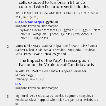
cells exposed to fumonisin B1 or co-
cultured with Fusarium verticillioides
APPLIED MICROBIOLOGY AND BIOTECHNOLOGY
109
:
1
Paper:
211 , 16 p.
(2025)
DOI
DEA
WoS
Scopus
Egyéb URL
Központi kezelésű
Tudományos
Nyilvános idéző összesen: 1
| Független: 0 | Függő: 1 | Nem
jelölt: 0 | WoS jelölt: 1 | Scopus jelölt: 1 | WoS/Scopus
jelölt: 1 | DOI jelölt: 1
Szücs, Molli
;
Király, Szabina
;
Pápai, Ildikó
;
Papp, László Attila
;
12
Balázsi, Dávid
;
Oláh, Attila
;
Pázmándi, Kitti Linda
;
Porubska,
Sofia
;
Pócsi, István
;
Benkő, Zsigmond
The Impact of the Yap1 Transcription
Factor on the Virulence of Candida auris
In:
ABSTRACTS of the 7th Central European Forum for
Microbiology
(2025)
pp. 76-77. , 2 p.
DEA
Központi kezelésű
Tudományos
Vig, Ildikó
;
Acs-Szabo, Lajos
;
Benkő, Zsigmond
;
Bagelova
13
Polakova, Silvia
;
Papp, László Attila
;
Gregan, Juraj
;
Miklós, Ida
✉