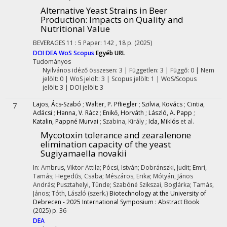
Alternative Yeast Strains in Beer
Production: Impacts on Quality and
Nutritional Value
BEVERAGES
11
:
5
Paper: 142 , 18 p.
(2025)
DOI
DEA
WoS
Scopus
Egyéb URL
Tudományos
Nyilvános idéző összesen: 3
| Független: 3 | Függő: 0 | Nem
jelölt: 0 | WoS jelölt: 3 | Scopus jelölt: 1 | WoS/Scopus
jelölt: 3 | DOI jelölt: 3
Lajos, Ács-Szabó
;
Walter, P. Pfliegler
;
Szilvia, Kovács
;
Cintia,
7
Adácsi
;
Hanna, V. Rácz
;
Enikő, Horváth
;
László, A. Papp
;
Katalin, Pappné Murvai
;
Szabina, Király
;
Ida, Miklós
et al.
Mycotoxin tolerance and zearalenone
elimination capacity of the yeast
Sugiyamaella novakii
In: Ambrus, Viktor Attila; Pócsi, István; Dobránszki, Judit; Emri,
Tamás; Hegedűs, Csaba; Mészáros, Erika; Mótyán, János
András; Pusztahelyi, Tünde; Szabóné Szikszai, Boglárka; Tamás,
János; Tóth, László (szerk.)
Biotechnology at the University of
Debrecen - 2025 International Symposium : Abstract Book
(2025)
p. 36
DEA