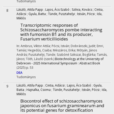
Tudományos
László, Attila Papp
;
Lajos, Ács-Szabó
;
Szilvia, Kovács
;
Cintia,
8
Adácsi
;
Gyula, Batta
;
Tünde, Pusztahelyi
;
István, Pócsi
;
Ida,
Miklós
Transcriptomic responses of
Schizosaccharomyces pombe interacting
with fumonisin B1 and its producer,
Fusarium verticillioides
In: Ambrus, Viktor Attila; Pócsi, István; Dobránszki, Judit; Emri,
Tamás; Hegedűs, Csaba; Mészáros, Erika; Mótyán, János
András; Pusztahelyi, Tünde; Szabóné Szikszai, Boglárka; Tamás,
János; Tóth, László (szerk.)
Biotechnology at the University of
Debrecen - 2025 International Symposium : Abstract Book
(2025)
p. 53
DEA
Tudományos
László, Attila Papp
;
Cintia, Adácsi
;
Lajos, Ács-Szabó
;
Gyula,
9
Batta
;
Hajnalka, Csoma
;
Tünde, Pusztahelyi
;
István, Pócsi
;
Ida,
Miklós
Biocontrol effect of schizosaccharomyces
japonicus on fusarium graminearum and
its potential genes for detoxification