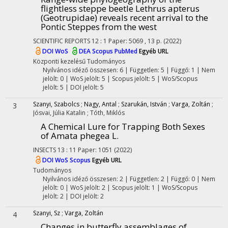
flightless steppe beetle Lethrus apterus
(Geotrupidae) reveals recent arrival to the
Pontic Steppes from the west
SCIENTIFIC REPORTS
12
:
1
Paper: 5069 , 13 p.
(2022)
DOI
WoS
DEA
Scopus
PubMed
Egyéb URL
Központi kezelésű
Tudományos
Nyilvános idéző összesen: 6
| Független: 5 | Függő: 1 | Nem
jelölt: 0 | WoS jelölt: 5 | Scopus jelölt: 5 | WoS/Scopus
jelölt: 5 | DOI jelölt: 5
Szanyi, Szabolcs
;
Nagy, Antal
;
Szarukán, István
;
Varga, Zoltán
;
3
Jósvai, Júlia Katalin
;
Tóth, Miklós
A Chemical Lure for Trapping Both Sexes
of Amata phegea L.
INSECTS
13
:
11
Paper: 1051
(2022)
DOI
WoS
Scopus
Egyéb URL
Tudományos
Nyilvános idéző összesen: 2
| Független: 2 | Függő: 0 | Nem
jelölt: 0 | WoS jelölt: 2 | Scopus jelölt: 1 | WoS/Scopus
jelölt: 2 | DOI jelölt: 2
Szanyi, Sz
;
Varga, Zoltán
4
Changes in butterfly assemblages of