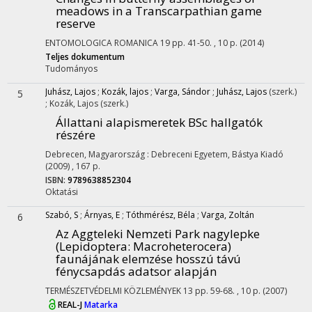
meadows in a Transcarpathian game
reserve
ENTOMOLOGICA ROMANICA
19
pp. 41-50. , 10 p.
(2014)
Teljes dokumentum
Tudományos
Juhász, Lajos
;
Kozák, lajos
;
Varga, Sándor
;
Juhász, Lajos
(szerk.)
5
;
Kozák, Lajos
(szerk.)
Állattani alapismeretek BSc hallgatók
részére
Debrecen, Magyarország :
Debreceni Egyetem
,
Bástya Kiadó
(2009)
,
167 p.
ISBN:
9789638852304
Oktatási
Szabó, S
;
Árnyas, E
;
Tóthmérész, Béla
;
Varga, Zoltán
6
Az Aggteleki Nemzeti Park nagylepke
(Lepidoptera: Macroheterocera)
faunájának elemzése hosszú távú
fénycsapdás adatsor alapján
TERMÉSZETVÉDELMI KÖZLEMÉNYEK
13
pp. 59-68. , 10 p.
(2007)
REAL-J
Matarka