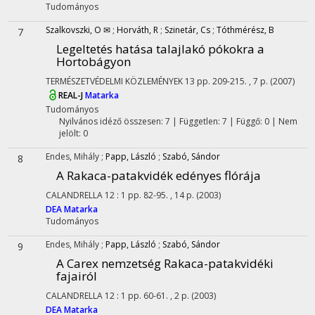
Tudományos
Szalkovszki, O ✉
;
Horváth, R
;
Szinetár, Cs
;
Tóthmérész, B
7
Legeltetés hatása talajlakó pókokra a
Hortobágyon
TERMÉSZETVÉDELMI KÖZLEMÉNYEK
13
pp. 209-215. , 7 p.
(2007)
REAL-J
Matarka
Tudományos
Nyilvános idéző összesen: 7
| Független: 7 | Függő: 0 | Nem
jelölt: 0
Endes, Mihály
;
Papp, László
;
Szabó, Sándor
8
A Rakaca-patakvidék edényes flórája
CALANDRELLA
12
:
1
pp. 82-95. , 14 p.
(2003)
DEA
Matarka
Tudományos
Endes, Mihály
;
Papp, László
;
Szabó, Sándor
9
A Carex nemzetség Rakaca-patakvidéki
fajairól
CALANDRELLA
12
:
1
pp. 60-61. , 2 p.
(2003)
DEA
Matarka