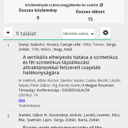
Közlemények száma megjelenési év szerint
Összes közlemény
Összes idézet
9
15
9 találat
Idézetek száma
Szanyi, Szabolcs
;
Kovács, Csenge Lelle
;
Vitkó, Tamás
;
Varga,
1
Zoltán
;
Tóth, Miklós
;
Nagy, Antal
A vertikális elhelyezés hatása a szintetikus
és fél-szintetikus táplálkozási
attraktánsokkal felszerelt csapdák
hatékonyságára
In: Haltrich, Attila; Koczor, Sándor; Kutasi, Csaba; Mezőfi, László;
Sulyán, Péter Gábor; Vig, Károly (szerk.)
A Magyar Rovartani
Társaság I. Konferenciája : ÖSSZEFOGLALÓK
(2024)
p. 19
DEA
Tudományos
Sramkó, Gábor ✉
;
Kosztolányi, András
;
Laczkó, Levente
;
Rácz,
2
Rita
;
Szatmári, Lajos
;
Varga, Zoltán
;
Barta, Zoltán
Range-wide phylogeography of the