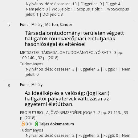
Nyilvános idéző összesen: 13
| Független: 9 | Függő: 4 |
Nem jelölt: 0 | WoS jelölt: 1 | Scopus jelölt: 1 | WoS/Scopus
jelölt: 1 | DOI jelölt: 3
Fónai, Mihály
;
Márton, Sándor
7
Társadalomtudományi területen végzett
hallgatók munkaerőpiaci életútjának
hasonlóságai és eltérései
METSZETEK: TÁRSADALOMTUDOMÁNYI FOLYÓIRAT
7
:
3
pp.
109-140. , 32 p.
(2018)
Tudományos
Nyilvános idéző összesen: 3
| Független: 2 | Függő: 1 | Nem
jelölt: 0
Fónai, Mihály
8
Az ideálkép és a valóság: (jogi kari)
hallgatói pályatervek változásai az
egyetemi életútban.
PRO FUTURO - A JÖVŐ NEMZEDÉKEK JOGA
7
:
2
pp. 81-113. , 33
p.
(2018)
DOI
Teljes dokumentum
Tudományos
Nyilvános idéző összesen: 2
| Független: 2 | Függő: 0 | Nem