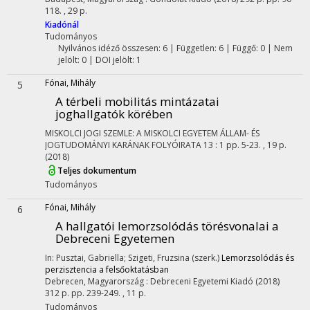
118. , 29 p.
Kiadónál
Tudományos
Nyilvános idéző összesen: 6
| Független: 6 | Függő: 0 | Nem
jelölt: 0 | DOI jelölt: 1
Fónai, Mihály
5
A térbeli mobilitás mintázatai
joghallgatók körében
MISKOLCI JOGI SZEMLE: A MISKOLCI EGYETEM ÁLLAM- ÉS
JOGTUDOMÁNYI KARÁNAK FOLYÓIRATA
13
:
1
pp. 5-23. , 19 p.
(2018)
Teljes dokumentum
Tudományos
Fónai, Mihály
6
A hallgatói lemorzsolódás törésvonalai a
Debreceni Egyetemen
In: Pusztai, Gabriella; Szigeti, Fruzsina (szerk.)
Lemorzsolódás és
perzisztencia a felsőoktatásban
Debrecen, Magyarország :
Debreceni Egyetemi Kiadó
(2018)
312 p.
pp. 239-249. , 11 p.
Tudományos