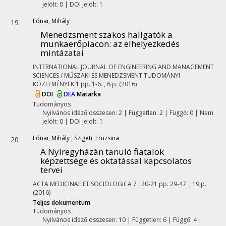
jelölt: 0 | DOI jelölt: 1
Fónai, Mihály
19
Menedzsment szakos hallgatók a
munkaerőpiacon: az elhelyezkedés
mintázatai
INTERNATIONAL JOURNAL OF ENGINEERING AND MANAGEMENT
SCIENCES / MŰSZAKI ÉS MENEDZSMENT TUDOMÁNYI
KÖZLEMÉNYEK
1
pp. 1-6. , 6 p.
(2016)
DOI
DEA
Matarka
Tudományos
Nyilvános idéző összesen: 2
| Független: 2 | Függő: 0 | Nem
jelölt: 0 | DOI jelölt: 1
Fónai, Mihály
;
Szigeti, Fruzsina
20
A Nyíregyházán tanuló fiatalok
képzettsége és oktatással kapcsolatos
tervei
ACTA MEDICINAE ET SOCIOLOGICA
7
:
20-21
pp. 29-47. , 19 p.
(2016)
Teljes dokumentum
Tudományos
Nyilvános idéző összesen: 10
| Független: 6 | Függő: 4 |