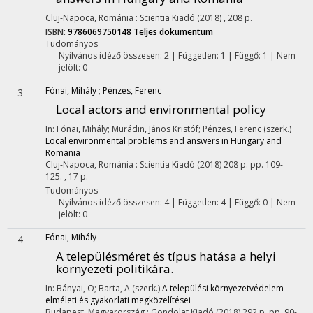
Cluj-Napoca, Románia :
Scientia Kiadó
(2018)
,
208 p.
ISBN:
9786069750148
Teljes dokumentum
Tudományos
Nyilvános idéző összesen: 2
| Független: 1 | Függő: 1 | Nem
jelölt: 0
Fónai, Mihály
;
Pénzes, Ferenc
3
Local actors and environmental policy
In: Fónai, Mihály; Murádin, János Kristóf; Pénzes, Ferenc (szerk.)
Local environmental problems and answers in Hungary and
Romania
Cluj-Napoca, Románia :
Scientia Kiadó
(2018)
208 p.
pp. 109-
125. , 17 p.
Tudományos
Nyilvános idéző összesen: 4
| Független: 4 | Függő: 0 | Nem
jelölt: 0
Fónai, Mihály
4
A településméret és típus hatása a helyi
környezeti politikára.
In: Bányai, O; Barta, A (szerk.)
A települési környezetvédelem
elméleti és gyakorlati megközelítései
Budapest, Magyarország :
Gondolat Kiadó
(2018)
292 p.
pp. 90-