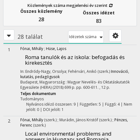
Közlemények száma megjelenési év szerint
Összes közlemény
Összes idézet
28
83
28 találat
Idézetek száma
Fónai, Mihály
;
Hüse, Lajos
1
Roma tanulók és az iskola
: befogadás és
kirekesztés
In: Endrődy-Nagy, Orsolya; Fehérvári, Anikó (szerk.)
Innováció,
kutatás, pedagógusok
Budapest, Magyarország :
Magyar Nevelés- és Oktatáskutatók
Egyesülete (HERA)
(2018)
699 p.
pp. 600-611. , 12 p.
Teljes dokumentum
Tudományos
Nyilvános idéző összesen: 9
| Független: 5 | Függő: 4 | Nem
jelölt: 0 | DOI jelölt: 1
Fónai, Mihály
(szerk.)
;
Murádin, János Kristóf
(szerk.)
;
Pénzes,
2
Ferenc
(szerk.)
Local environmental problems and
answers in Hungary and Romania