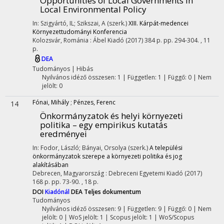
Opportunities of Local Governments in
Local Environmental Policy
In: Szigyártó, IL; Szikszai, A (szerk.)
XIII. Kárpát-medencei
Környezettudományi Konferencia
Kolozsvár, Románia :
Ábel Kiadó
(2017)
384 p.
pp. 294-304. , 11
p.
DEA
Tudományos
|
Hibás
Nyilvános idéző összesen: 1
| Független: 1 | Függő: 0 | Nem
jelölt: 0
Fónai, Mihály
;
Pénzes, Ferenc
14
Önkormányzatok és helyi környezeti
politika – egy empirikus kutatás
eredményei
In: Fodor, László; Bányai, Orsolya (szerk.)
A települési
önkormányzatok szerepe a környezeti politika és jog
alakításában
Debrecen, Magyarország :
Debreceni Egyetemi Kiadó
(2017)
168 p.
pp. 73-90. , 18 p.
DOI
Kiadónál
DEA
Teljes dokumentum
Tudományos
Nyilvános idéző összesen: 9
| Független: 9 | Függő: 0 | Nem
jelölt: 0 | WoS jelölt: 1 | Scopus jelölt: 1 | WoS/Scopus