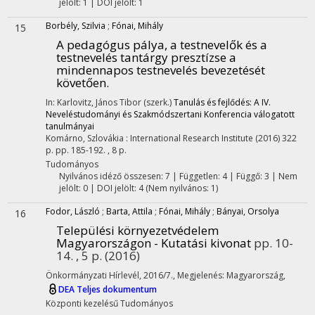
jelölt: 1 | DOI jelölt: 1
Borbély, Szilvia
;
Fónai, Mihály
15
A pedagógus pálya, a testnevelők és a
testnevelés tantárgy presztízse a
mindennapos testnevelés bevezetését
követően.
In: Karlovitz, János Tibor (szerk.)
Tanulás és fejlődés: A IV.
Neveléstudományi és Szakmódszertani Konferencia válogatott
tanulmányai
Komárno, Szlovákia :
International Research Institute
(2016)
322
p.
pp. 185-192. , 8 p.
Tudományos
Nyilvános idéző összesen: 7
| Független: 4 | Függő: 3 | Nem
jelölt: 0 | DOI jelölt: 4 (Nem nyilvános: 1)
Fodor, László
;
Barta, Attila
;
Fónai, Mihály
;
Bányai, Orsolya
16
Települési környezetvédelem
Magyarországon - Kutatási kivonat
pp. 10-
14. , 5 p.
(2016)
Önkormányzati Hírlevél, 2016/7.
,
Megjelenés: Magyarország,
DEA
Teljes dokumentum
Központi kezelésű
Tudományos