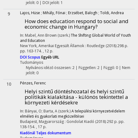
jelölt: 0 | DOI jelölt: 1
Lajos, Hüse
;
Mihály, Fónai
;
Erzsébet, Balogh
;
Toldi, Andrea
9
How does education respond to social and
economic change in Hungary?
In: Mabel, Ann Brown (szerk.)
The Shifting Global World of Youth
and Education
New York, Amerikai Egyesült Államok :
Routledge
(2018)
298 p.
pp. 163-174. , 12 p.
DOI
Scopus
Egyéb URL
Tudományos
Nyilvános idéző összesen: 2
| Független: 2 | Függő: 0 | Nem
jelölt: 0
Pénzes, Ferenc
10
Helyi szintű döntéshozatal és helyi szintű
politikák kialakítása - különös tekintettel a
környezeti kérdésekre
In: Bányai, O; Barta, A (szerk.)
A települési környezetvédelem
elméleti és gyakorlati megközelítései
Budapest, Magyarország :
Gondolat Kiadó
(2018)
292 p.
pp.
138-154. , 17 p.
Kiadónál
Teljes dokumentum