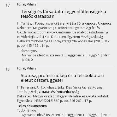
Fónai, Mihály
17
Térségi és társadalmi egyenlőtlenségek a
felsőoktatásban
In: Tamás, J; Popp, J (szerk.)
Baranyi Béla 70: a kapocs : A kapocs
Debrecen, Magyarország :
Debreceni Egyetem Agrár- és
Gazdálkodástudományok Centruma, Gazdálkodástudományi
és Vidékfejlesztési Kar
,
Debreceni Egyetem Mezőgazdaság-,
Élelmiszertudományi és Környezetgazdálkodási Kar
(2016)
317
p.
pp. 145-155. , 11 p.
Tudományos
Nyilvános idéző összesen: 3
| Független: 2 | Függő: 1 | Nem
jelölt: 0
Fónai, Mihály
18
Státusz, professziókép és a felsőoktatási
életút összefüggései
In: Fehérvári, Anikó; Juhász, Erika; Kiss, Virág Ágnes; Kozma,
Tamás (szerk.)
Oktatás és fenntarthatóság
Debrecen, Magyarország :
Magyar Nevelés- és Oktatáskutatók
Egyesülete (HERA)
(2016)
560 p.
pp. 246-262. , 17 p.
Teljes dokumentum
Tudományos
Nyilvános idéző összesen: 2
| Független: 1 | Függő: 1 | Nem