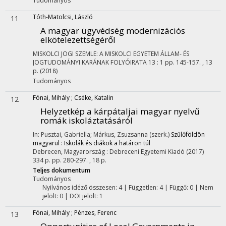
Tudományos
Tóth-Matolcsi, László
11
A magyar ügyvédség modernizációs
elkötelezettségéről
MISKOLCI JOGI SZEMLE: A MISKOLCI EGYETEM ÁLLAM- ÉS
JOGTUDOMÁNYI KARÁNAK FOLYÓIRATA
13
:
1
pp. 145-157. , 13
p.
(2018)
Tudományos
Fónai, Mihály
;
Cséke, Katalin
12
Helyzetkép a kárpátaljai magyar nyelvű
romák iskoláztatásáról
In: Pusztai, Gabriella; Márkus, Zsuzsanna (szerk.)
Szülőföldön
magyarul : Iskolák és diákok a határon túl
Debrecen, Magyarország :
Debreceni Egyetemi Kiadó
(2017)
334 p.
pp. 280-297. , 18 p.
Teljes dokumentum
Tudományos
Nyilvános idéző összesen: 4
| Független: 4 | Függő: 0 | Nem
jelölt: 0 | DOI jelölt: 1
Fónai, Mihály
;
Pénzes, Ferenc
13